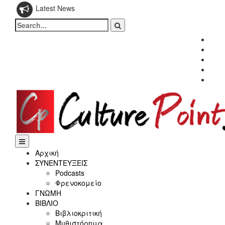
Latest News
Search
for:
Fac
Twitt
Inst
Link
Yout
Αρχική
ΣΥΝΕΝΤΕΥΞΕΙΣ
Podcasts
Φρενοκομείο
ΓΝΩΜΗ
ΒΙΒΛΙΟ
Βιβλιοκριτική
Μυθιστόρημα