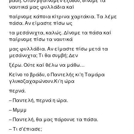
βάση. Οταν βγαίνομεν εξόδου, δίνομε τα
ναυτικά μας φυλλάδια καί
παίρνομε κάποια κίτρινα χαρτάκια. Τα λέμε
πάσα. Αν είμαστε πίσω ως
τα μεσάνυχτα, καλώς. Δίνομε τα πάσα καί
παίρνομε πίσω τα ναυτικά
μας φυλλάδια. Αν είμαστε πίσω μετά τα
μεσάνυχτα; Τι θα συμβή; Δεν
ξέρω. Ούτε καί θέλω να μάθω…
Κείνο το βράδυ, ο Παντελής κι’η Ταμάρα
γλυκοζαχαρώνουν.Κι’η ώρα
περνά.
– Παντελή, περνά η ώρα.
– Μμμμ
– Παντελή, θα μας πάρουνε τα πάσα.
– Τι σ’έπιασε;