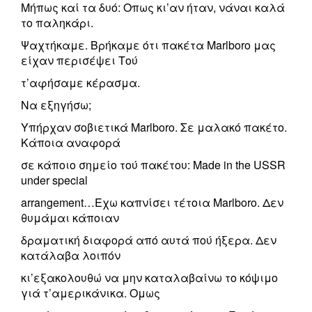
Μήπως καί τα δυό: Οπως κι’αν ήταν, νάναι καλά
το παληκάρι.
Ψαχτήκαμε. Βρήκαμε ότι πακέτα Marlboro μας
είχαν περισέψει Τού
τ’αφήσαμε κέρασμα.
Να εξηγήσω;
Υπήρχαν σοβιετικά Marlboro. Σε μαλακό πακέτο.
Κάποια αναφορά
σε κάποιο σημείο τού πακέτου: Made in the USSR
under special
arrangement…Εχω καπνίσει τέτοια Marlboro. Δεν
θυμάμαι κάποιαν
δραματική διαφορά από αυτά πού ήξερα. Δεν
κατάλαβα λοιπόν
κι’εξακολουθώ να μην καταλαβαίνω το κόψιμο
γιά τ’αμερικάνικα. Ομως