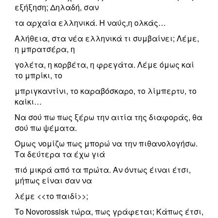
εξήξηση; Δηλαδή, σαν
τα αρχαία ελληνικά. Η ναύς,η ολκάς…
Αλήθεια, στα νέα ελληνικά τι συμβαίνει; Λέμε,
η μπρατσέρα, η
γολέτα, η κορβέτα, η φρεγάτα. Λέμε όμως καί
το μπρίκι, το
μπριγκαντίνι, το καραβόσκαρο, το λίμπερτυ, το
καίκι…
Να σού πω πως ξέρω την αιτία της διαφοράς, θα
σού πω ψέματα.
Ομως νομίζω πως μπορώ να την πιθανολογήσω.
Τα δεύτερα τα έχω γιά
πιό μικρά από τα πρώτα. Αν όντως έιναι έτσι,
μήπως είναι σαν να
λέμε <<το παιδί>>;
Το Novorossisk τώρα, πως γράφεται; Κάπως έτσι,