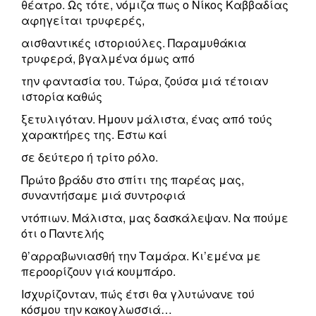
θέατρο. Ως τότε, νόμιζα πως ο Νίκος Καββαδίας
αφηγείται τρυφερές,
αισθαντικές ιστοριούλες. Παραμυθάκια
τρυφερά, βγαλμένα όμως από
την φαντασία του. Τώρα, ζούσα μιά τέτοιαν
ιστορία καθώς
ξετυλιγόταν. Ημουν μάλιστα, ένας από τούς
χαρακτήρες της. Εστω καί
σε δεύτερο ή τρίτο ρόλο.
Πρώτο βράδυ στο σπίτι της παρέας μας,
συναντήσαμε μιά συντροφιά
ντόπιων. Μάλιστα, μας δασκάλεψαν. Να πούμε
ότι ο Παντελής
θ’αρραβωνιασθή την Ταμάρα. Κι’εμένα με
περοορίζουν γιά κουμπάρο.
Ισχυρίζονταν, πώς έτσι θα γλυτώνανε τού
κόσμου την κακογλωσσιά…