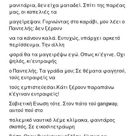
μανιτάρια, δεν είχα ματαδεί. Σπίτι της παρέας
μας, οι κοπελιές τα
μαγείρεψαν. Γυρνώντας στο καράβι, μου λέει ο
Παντελής: δεν ξέρουν
να τα κάνουν καλά. Ευτυχώς, υπάρχει αρκετό
περίσσευμα. Την άλλη
φορά θα τα μαγειρέψω εγώ. Οπως κι’έγινε. Οχι
ψηλός, κι’ευτραφής
ο Παντελής. Τα γράδα μου; Σε θέματα φαγητού,
τούς ευτραφείς να
τούς εμπιστεύεσαι.Κάτι ξέρουν παραπάνω
κ’έγιναν ευτραφείς!
Σοβιετική Ενωση τότε. Στον πάτο τού gangway,
αυτού πού στο
πολεμικό ναυτικό λέμε κλίμακα, φαντάρος
σκοπός. Σε εικοσιτετράωρη