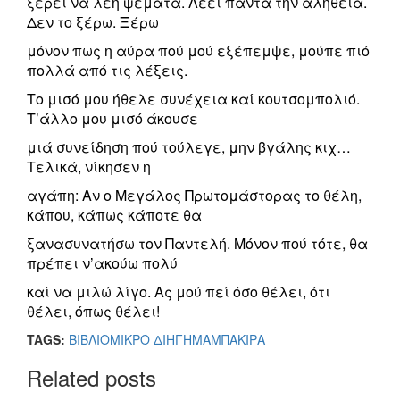
ξέρει να λέη ψέματα. Λέει πάντα την αλήθεια.
Δεν το ξέρω. Ξέρω
μόνον πως η αύρα πού μού εξέπεμψε, μούπε πιό
πολλά από τις λέξεις.
Το μισό μου ήθελε συνέχεια καί κουτσομπολιό.
Τ’άλλο μου μισό άκουσε
μιά συνείδηση πού τούλεγε, μην βγάλης κιχ…
Τελικά, νίκησεν η
αγάπη: Αν ο Μεγάλος Πρωτομάστορας το θέλη,
κάπου, κάπως κάποτε θα
ξανασυνατήσω τον Παντελή. Μόνον πού τότε, θα
πρέπει ν’ακούω πολύ
καί να μιλώ λίγο. Ας μού πεί όσο θέλει, ότι
θέλει, όπως θέλει!
TAGS:
ΒΙΒΛΙΟ
ΜΙΚΡΟ ΔΙΗΓΗΜΑ
ΜΠΑΚΙΡΑ
Related posts