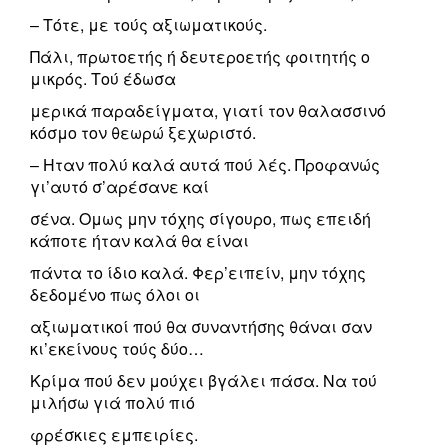
– Τότε, με τούς αξιωματικούς.
Πάλι, πρωτοετής ή δευτεροετής φοιτητής ο
μικρός. Τού έδωσα
μερικά παραδείγματα, γιατί τον θαλασσινό
κόσμο τον θεωρώ ξεχωριστό.
– Ηταν πολύ καλά αυτά πού λές. Προφανώς
γι’αυτό σ’αρέσανε καί
σένα. Ομως μην τόχης σίγουρο, πως επειδή
κάποτε ήταν καλά θα είναι
πάντα το ίδιο καλά. Φερ’ειπείν, μην τόχης
δεδομένο πως όλοι οι
αξιωματικοί πού θα συναντήσης θάναι σαν
κι’εκείνους τούς δύο…
Κρίμα πού δεν μούχει βγάλει πάσα. Να τού
μιλήσω γιά πολύ πιό
φρέσκιες εμπειρίες.