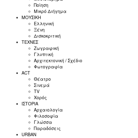
Ποίηση
Μικρό Διήγημα
ΜΟΥΣΙΚΗ
Ελληνική
Ξένη
Δισκοκριτική
ΤΕΧΝΕΣ
Ζωγραφική
Γλυπτική
Αρχιτεκτονική / Σχέδιο
Φωτογραφία
ACT
Θέατρο
Σινεμά
ΤV
Χορός
ΙΣΤΟΡΙΑ
Αρχαιολογία
Φιλοσοφία
Γλώσσα
Παραδόσεις
URBAN