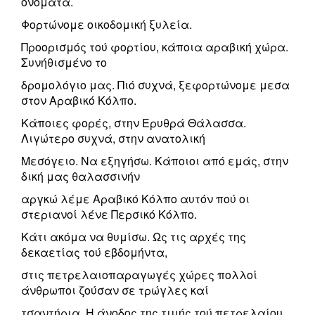
ονόματα.
Φορτώνομε οικοδομική ξυλεία.
Προορισμός τού φορτίου, κάποια αραβική χώρα.
Συνήθισμένο το
δρομολόγιο μας. Πιό συχνά, ξεφορτώνομε μεσα
στον Αραβικό Κόλπο.
Κάποιες φορές, στην Ερυθρά Θάλασσα.
Λιγώτερο συχνά, στην ανατολική
Μεσόγειο. Να εξηγήσω. Κάποιοι από εμάς, στην
δική μας θαλασσινήν
αργκώ λέμε Αραβικό Κόλπο αυτόν πού οι
στεριανοί λένε Περσικό Κόλπο.
Κάτι ακόμα να θυμίσω. Ως τις αρχές της
δεκαετίας τού εβδομήντα,
στις πετρελαιοπαραγωγές χώρες πολλοί
άνθρωποι ζούσαν σε τρώγλες καί
τσαντήρια. Η άνοδος της τιμής τού πετρελαίου