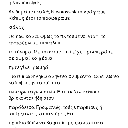
ή Novorossiysk;
Αν θυμάμαι καλά, Novorossisk το γράφαμε.
Κάπως έτσι το προφέραμε
κιόλας.
Ως εδώ καλά. Ομως το πλεούμενο, γιατί το
αναφέρω με το παληό
του όνομα; Με το όνομα πού είχε πριν περάσει
σε ρωμαίικα χέρια,
πριν γίνει ρωμηά;
Γιατί θ’αφηγηθώ αληθινά συμβάντα. Οφείλω να
καλύψω την ταυτότητα
των πρωταγωνιστών. Εστω κι’αν, κάποιοι
βρίσκονται ήδη στον
παράδεισο. Προφανώς, τούς υπαρκτούς ή
υπάρξαντες χαρακτήρες θα
προσπαθήσω να βαφτίσω με φανταστικά