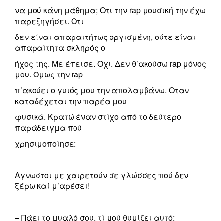
να μού κάνη μάθημα; Οτι την rap μουσική την έχω
παρεξηγήσει. Οτι
δεν είναι απαραιτήτως οργισμένη, ούτε είναι
απαραίτητα σκληρός ο
ήχος της. Με έπεισε. Οχι. Δεν θ’ακούσω rap μόνος
μου. Ομως την rap
π’ακούει ο γυιός μου την απολαμβάνω. Οταν
καταδέχεται την παρέα μου
φυσικά. Κρατώ έναν στίχο από το δεύτερο
παράδειγμα πού
χρησιμοποίησε:
Αγνωστοι με χαιρετούν σε γλώσσες πού δεν
ξέρω καί μ’αρέσει!
– Πάει το μυαλό σου, τί μού θυμίζει αυτό;