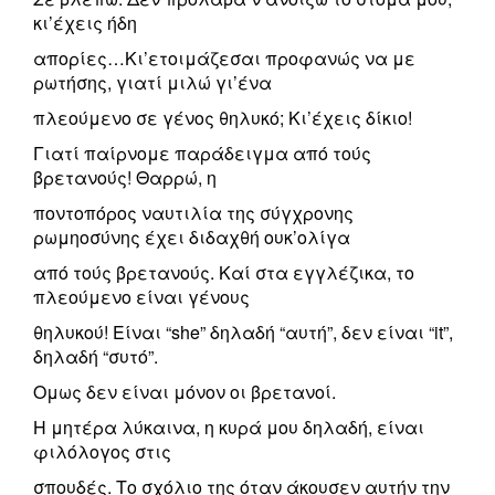
κι’έχεις ήδη
απορίες…Κι’ετοιμάζεσαι προφανώς να με
ρωτήσης, γιατί μιλώ γι’ένα
πλεούμενο σε γένος θηλυκό; Κι’έχεις δίκιο!
Γιατί παίρνομε παράδειγμα από τούς
βρετανούς! Θαρρώ, η
ποντοπόρος ναυτιλία της σύγχρονης
ρωμηοσύνης έχει διδαχθή ουκ’ολίγα
από τούς βρετανούς. Καί στα εγγλέζικα, το
πλεούμενο είναι γένους
θηλυκού! Eίναι “she” δηλαδή “αυτή”, δεν είναι “it”,
δηλαδή “συτό”.
Ομως δεν είναι μόνον οι βρετανοί.
Η μητέρα λύκαινα, η κυρά μου δηλαδή, είναι
φιλόλογος στις
σπουδές. Το σχόλιο της όταν άκουσεν αυτήν την