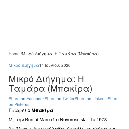
Home
/
Μικρό Διήγημα: Η Ταμάρα (Μπακίρα)
Μικρό Διήγημα
14 Ιουνίου, 2026
Μικρό Διήγημα: Η
Ταμάρα (Μπακίρα)
Share on Facebook
Share on Twitter
Share on Linkedin
Share
on Pinterest
Γράφει ο
Μπακίρα
Με την Buntai Maru στο Novorossisk…Το 1978.
Σε βλέπω. Δεν πρόλαβα ν’ανοίξω το στόμα μου,