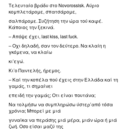
Τελευταίο βράδυ στο Novorossisk. Αύριο
κομπλετάρομε, σπατσάρομε,
σαλπάρομε. Συζήτηση την ώρα τού καφέ.
Κάποιος την ξεκινά.
– Απόψε έχει, last kiss, last fuck.
– Οχι δηλαδή, σαν τον δεύτερο. Να κλαίη η
γκόμενα, να κλαίω
κι’εγώ.
Κι’ο Παντελής, ήρεμος.
– Καί την κοπέλα πού έχεις στην Ελλάδα καί τη
γαμάς, τι σημαίνει
επειδή την γαμάς; Οτι είναι πουτάνα;
Να τολμήσω να συμπληρώσω ύστερ’από τόσα
χρόνια; Μπορεί με μιά
γυναίκα να περάσης μιά μέρα, μιάν ώρα ή μιά
ζωή. Οσο είσαι μαζύ της