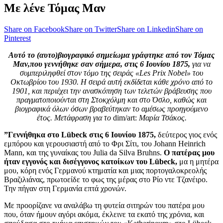
Με λένε Τόμας Μαν
Share on Facebook
Share on Twitter
Share on Linkedin
Share on
Pinterest
Αυτό το (αυτο)βιογραφικό σημείωμα γράφτηκε από τον Τόμας
Μαν,που γεννήθηκε σαν σήμερα, στις 6 Ιουνίου 1875,
για να
συμπεριληφθεί στον τόμο της σειράς «Les Prix Nobel» του
Οκτωβρίου του 1930. Η σειρά αυτή εκδίδεται κάθε χρόνο από το
1901, και περιέχει την ανασκόπηση των τελετών βράβευσης που
πραγματοποιούνται στη Στοκχόλμη και στο Όσλο, καθώς και
βιογραφικά όλων όσων βραβεύτηκαν το αμέσως προηγούμενο
έτος. Μετάφραση για το
dim/art:
Μαρία Τσάκος.
”Γεννήθηκα στο Lübeck στις 6 Ιουνίου 1875,
δεύτερος γιος ενός
εμπόρου και γερουσιαστή από το Φρι Σίτι, του Johann Heinrich
Mann, και της γυναίκας του Julia da Silva Bruhns.
Ο πατέρας μου
ήταν εγγονός και δισέγγονος κατοίκων του Lübeck,
μα η μητέρα
μου, κόρη ενός Γερμανού κτηματία και μιας πορτογαλοκρεολής
Βραζιλιάνας, πρωτοείδε το φως της μέρας στο Ρίο ντε Τζανέιρο.
Την πήγαν στη Γερμανία επτά χρονών.
Με προορίζανε να αναλάβω τη φυτεία σιτηρών του πατέρα μου
που, όταν ήμουν αγόρι ακόμα, έκλεινε τα εκατό της χρόνια, και