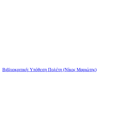
Βιβλιοκριτική: Υπόθεση Πολέτη (Νίκος Μαριώτης)