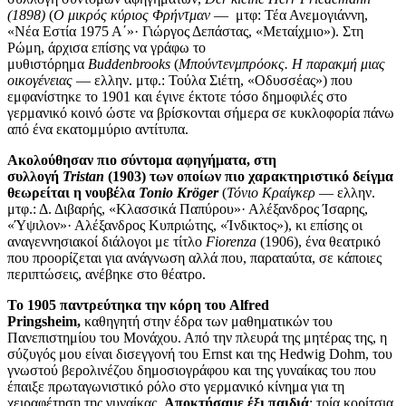
(1898)
(
Ο μικρός κύριος Φρήντμαν
― μτφ: Τέα Ανεμογιάννη,
«Νέα Εστία 1975 Α΄»· Γιώργος Δεπάστας, «Μεταίχμιο»). Στη
Ρώμη, άρχισα επίσης να γράφω το
μυθιστόρημα
Buddenbrooks
(
Μπούντενμπρόοκς. Η παρακμή μιας
οικογένειας
― ελλην. μτφ.: Τούλα Σιέτη, «Οδυσσέας»)
που
εμφανίστηκε το 1901 και έγινε έκτοτε τόσο δημοφιλές στο
γερμανικό κοινό ώστε να βρίσκονται σήμερα σε κυκλοφορία πάνω
από ένα εκατομμύριο αντίτυπα.
Ακολούθησαν πιο σύντομα αφηγήματα, στη
συλλογή
Tristan
(1903) των οποίων πιο χαρακτηριστικό δείγμα
θεωρείται η νουβέλα
Tonio Kröger
(
Τόνιο Κραίγκερ
― ελλην.
μτφ.: Δ. Διβαρής, «Κλασσικά Παπύρου»· Αλέξανδρος Ίσαρης,
«Ύψιλον»· Αλέξανδρος Κυπριώτης, «Ίνδικτος»),
κι επίσης οι
αναγεννησιακοί διάλογοι με τίτλο
Fiorenza
(1906), ένα θεατρικό
που προορίζεται για ανάγνωση αλλά που, παραταύτα, σε κάποιες
περιπτώσεις, ανέβηκε στο θέατρο.
Το 1905 παντρεύτηκα την κόρη του Alfred
Pringsheim,
καθηγητή στην έδρα των μαθηματικών του
Πανεπιστημίου του Μονάχου. Από την πλευρά της μητέρας της, η
σύζυγός μου είναι δισεγγονή του Ernst και της Hedwig Dohm, του
γνωστού βερολινέζου δημοσιογράφου και της γυναίκας του που
έπαιξε πρωταγωνιστικό ρόλο στο γερμανικό κίνημα για τη
χειραφέτηση της γυναίκας.
Αποκτήσαμε έξι παιδιά
: τρία κορίτσια,