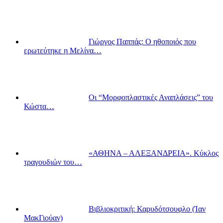
Γιώργος Παππάς: Ο ηθοποιός που
ερωτεύτηκε η Μελίνα…
Οι “Μορφοπλαστικές Αναπλάσεις” του
Κώστα…
«ΑΘΗΝΑ – ΑΛΕΞΑΝΔΡΕΙΑ». Κύκλος
τραγουδιών του…
Βιβλιοκριτική: Καρυδότσουφλο (Ίαν
ΜακΓιούαν)