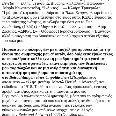
Βενετία
― ελλην. μετάφρ. Δ. Διβαρής, «Κλασσικά Παπύρου»-
Μαρία Κωνσταντινίδη, “Ίνδικτος”, — Κλαίρη Τρικεριώτη
“Γράμματα”), η οποία με εξαίρεση το
Tonio Kröger
, θεωρείται ως
το αξιολογότερο μου επίτευγμα στο είδος αυτό. Καθώς έγραφα τις
τελευταίες της ενότητες, συνέλαβα την ιδέα για το
Der
Zauberberg
(1924) (
Το Μαγικό Βουνό
― ελλην. μετάφρ. Άρης
Δικταίος, «ΔΙΦΡΟΣ» – Θόδωρος Παρασκευόπουλος, «Ἒξάντας»),
αλλά η συγγραφή του διακόπηκε σε πολύ αρχικό στάδιο εξαιτίας
του πολέμου.
Παρόλο που ο πόλεμος δεν με απασχόλησε προσωπικά με την
έννοια της συμμετοχής μου σ’ αυτόν, όσο διάρκεσε έβαλε τέλος
σε οποιαδήποτε καλλιτεχνική μου δραστηριότητα γιατί με
υποχρέωσε σε αγωνιώδεις επανεκτιμήσεις των θεμελιωδών
μου παραδοχών και σε μία ανθρώπινη και διανοητική
αυτοαναζήτηση που βρήκε το απόσταγμά της
στο
Betrachtungen eines Unpolitischen
(
Στοχασμοί ενός
απολίτικου
― ελλην. μετάφρ. Mαντώ Πουλή, “’Ινδικτος”) που
εκδόθηκε το 1918. Το θέμα του είναι ένας προσωπικός έντονος
προβληματισμός σχετικά με την ταυτότητά μου ως
Γερμανού,
ο
πολιτικός προβληματισμός, μέσα από το πρίσμα ενός
μαχόμενου συντηρητισμού που υπέστη πολλές αναθεωρήσεις στη
διάρκεια της ζωής μου. Μία ανάλυση της εξέλιξης των
ηθικοκοινωνικών μου απόψεων υπάρχει στις συλλογές
δοκιμίων
Rede und Antwort
(1922) (
Question and