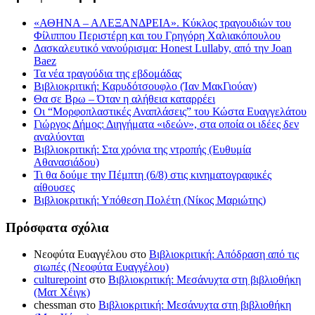
«ΑΘΗΝΑ – ΑΛΕΞΑΝΔΡΕΙΑ». Κύκλος τραγουδιών του
Φίλιππου Περιστέρη και του Γρηγόρη Χαλιακόπουλου
Δασκαλευτικό νανούρισμα: Honest Lullaby, από την Joan
Baez
Τα νέα τραγούδια της εβδομάδας
Βιβλιοκριτική: Καρυδότσουφλο (Ίαν ΜακΓιούαν)
Θα σε Βρω – Όταν η αλήθεια καταρρέει
Οι “Μορφοπλαστικές Αναπλάσεις” του Κώστα Ευαγγελάτου
Γιώργος Δήμος: Διηγήματα «ιδεών», στα οποία οι ιδέες δεν
αναλύονται
Βιβλιοκριτική: Στα χρόνια της ντροπής (Ευθυμία
Αθανασιάδου)
Τι θα δούμε την Πέμπτη (6/8) στις κινηματογραφικές
αίθουσες
Βιβλιοκριτική: Υπόθεση Πολέτη (Νίκος Μαριώτης)
Πρόσφατα σχόλια
Νεοφύτα Ευαγγέλου
στο
Βιβλιοκριτική: Απόδραση από τις
σιωπές (Νεοφύτα Ευαγγέλου)
culturepoint
στο
Βιβλιοκριτική: Μεσάνυχτα στη βιβλιοθήκη
(Ματ Χέιγκ)
chessman
στο
Βιβλιοκριτική: Μεσάνυχτα στη βιβλιοθήκη