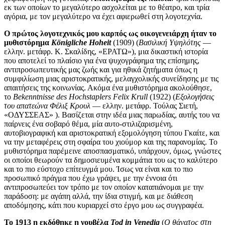
εκ των οποίων το μεγαλύτερο ασχολείται με το θέατρο, και τρία
αγόρια, με τον μεγαλύτερο να έχει αφιερωθεί στη λογοτεχνία.
Ο πρώτος λογοτεχνικός μου καρπός ως οικογενειάρχη ήταν το
μυθιστόρημα
Königliche Hoheit
(1909) (
Βασιλική Υψηλότης
―
ελλην. μετάφρ. Κ. Σκαλίδης, «ΕΡΑΤΩ»), μια δικαστική ιστορία
που αποτελεί το πλαίσιο για ένα ψυχογράφημα της επίσημης,
αντιπροσωπευτικής μας ζωής και για ηθικά ζητήματα όπως η
συμφιλίωση μιας αριστοκρατικής, μελαγχολικής συνείδησης με τις
απαιτήσεις της κοινωνίας. Ακόμα ένα μυθιστόρημα ακολούθησε,
το
Bekenntnisse
des
Hochstaplers
Felix
Krull
(1922) (
Εξολογήσεις
του απατεώνα Φέλιξ Κρουλ
― ελλην. μετάφρ. Τούλας Σιετή,
«ΟΔΥΣΣΕΑΣ» ). Βασίζεται στην ιδέα μιας παρωδίας, αυτής του να
παίρνεις ένα σοβαρό θέμα, μία αυτο-στιλιζαρισμένη,
αυτοβιογραφική και αριστοκρατική εξομολόγηση τύπου Γκαίτε, και
να την μεταφέρεις στη σφαίρα του χιούμορ και της παρανομίας. Το
μυθιστόρημα παρέμεινε αποσπασματικό, υπάρχουν, όμως, γνώστες
οι οποίοι θεωρούν τα δημοσιευμένα κομμάτια του ως το καλύτερο
και το πιο εύστοχο επίτευγμά μου. Ίσως να είναι και το πιο
προσωπικό πράγμα που έχω γράψει, με την έννοια ότι
αντιπροσωπεύει τον τρόπο με τον οποίον καταπιάνομαι με την
παράδοση: με αγάπη αλλά, την ίδια στιγμή, και με διάθεση
αποδόμησης, κάτι που κυριαρχεί στο έργο μου ως συγγραφέα.
Το 1913 η εκδόθηκε η νουβέλα
Tod
in
Venedig
(
Ο θάνατος στη