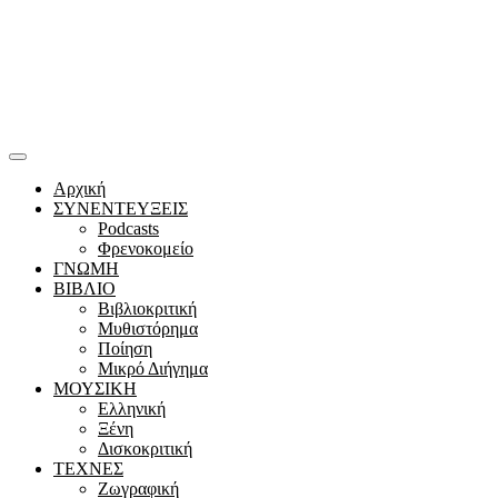
Αρχική
ΣΥΝΕΝΤΕΥΞΕΙΣ
Podcasts
Φρενοκομείο
ΓΝΩΜΗ
ΒΙΒΛΙΟ
Βιβλιοκριτική
Μυθιστόρημα
Ποίηση
Μικρό Διήγημα
ΜΟΥΣΙΚΗ
Ελληνική
Ξένη
Δισκοκριτική
ΤΕΧΝΕΣ
Ζωγραφική