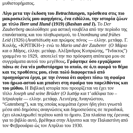
μυθιστορήματος.
Λίγο μετα την έκδοση του
Betrachtunge
n, πρόσθεσα στις πιο
μακροσκελείς μου αφηγήσεις, ένα ειδύλλιο, την ιστορία ζώων
με τίτλο
Herr und Hund
(1919) (
Bashan and I
).
Το
Der
Zauberberg
ακολούθησε μια αστική νουβέλα από την περίοδο της
επανάστασης και του πληθωρισμού, το
Unordnung und frühes
Leid
(1926) (
Αναστάτωση και πρώιμος πόνος
― ελλην. μετάφρ. Γ.
Κοιλής, «ΚΡΙΤΙΚΗ»)· ενώ το
Mario und der Zauberer
(
O Mάριο
και ο Mάγος
, ελλην. μετάφρ. Αλέξανδρος Κυπριώτης, “Ίνδικτος”)
γραμμένο το 1929, αποτελεί την πιο πρόσφατη απόπειρα μου σε
συγγράματα αυτού του μεγέθους
. Γράφτηκε όσο εργαζόμουν
πάνω σε ένα νέο μυθιστόρημα το οποίο, σε ό,τι αφορά το θέμα
και τις προθέσεις μου, είναι πολύ διαφορετικό από
προηγούμενα έργα, με την έννοια ότι αφήνει πίσω τη σφαίρα
του ήρωα-αστού και μπαίνει στη σφαίρα του παρελθόντος και
του μύθου.
Η Βιβλική ιστορία που προορίζεται να έχει τον
τίτλο
Joseph und seine Brüder
(
Ο Ιωσήφ και τ’ αδέλφια του –
τετραλογία
― ελλην. μετάφρ. Λευτέρης Αναγνώστου,
“Gutenberg”), και της οποίας κομμάτια έχουν ήδη γίνει γνωστά
μέσα από δημόσιες αναγνώσεις και δημοσιεύσεις σε περιοδικά,
έχει ολοκληρωθεί περίπου κατά το ήμισυ. Στα πλαίσια της έρευνας
για το βιβλίο αυτό, βρέθηκα στην Αίγυπτο και την Παλαιστίνη από
τον Φεβρουάριο ώς τον Απρίλιο του 1930.