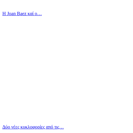
Η Joan Baez καί ο…
Δύο νέες κυκλοφορίες από τις…