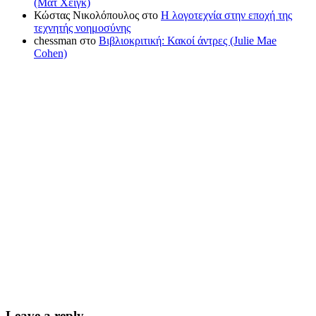
(Ματ Χέιγκ)
Κώστας Νικολόπουλος
στο
Η λογοτεχνία στην εποχή της
τεχνητής νοημοσύνης
chessman
στο
Βιβλιοκριτική: Κακοί άντρες (Julie Mae
Cohen)
Leave a reply