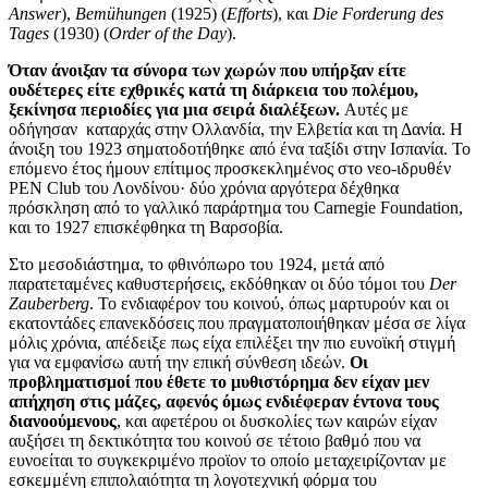
Answer
),
Bemühungen
(1925) (
Efforts
), και
Die Forderung des
Tages
(1930) (
Order of the Day
).
Όταν άνοιξαν τα σύνορα των χωρών που υπήρξαν είτε
ουδέτερες είτε εχθρικές κατά τη διάρκεια του πολέμου,
ξεκίνησα περιοδίες για μια σειρά διαλέξεων.
Αυτές με
οδήγησαν καταρχάς στην Ολλανδία, την Ελβετία και τη Δανία. Η
άνοιξη του 1923 σηματοδοτήθηκε από ένα ταξίδι στην Ισπανία. Το
επόμενο έτος ήμουν επίτιμος προσκεκλημένος στο νεο-ιδρυθέν
PEN Club του Λονδίνου· δύο χρόνια αργότερα δέχθηκα
πρόσκληση από το γαλλικό παράρτημα του Carnegie Foundation,
και το 1927 επισκέφθηκα τη Βαρσοβία.
Στο μεσοδιάστημα, το φθινόπωρο του 1924, μετά από
παρατεταμένες καθυστερήσεις, εκδόθηκαν οι δύο τόμοι του
Der
Zauberberg
. Το ενδιαφέρον του κοινού, όπως μαρτυρούν και οι
εκατοντάδες επανεκδόσεις που πραγματοποιήθηκαν μέσα σε λίγα
μόλις χρόνια, απέδειξε πως είχα επιλέξει την πιο ευνοϊκή στιγμή
για να εμφανίσω αυτή την επική σύνθεση ιδεών.
Οι
προβληματισμοί που έθετε το μυθιστόρημα δεν είχαν μεν
απήχηση στις μάζες, αφενός όμως ενδιέφεραν έντονα τους
διανοούμενους
, και αφετέρου οι δυσκολίες των καιρών είχαν
αυξήσει τη δεκτικότητα του κοινού σε τέτοιο βαθμό που να
ευνοείται το συγκεκριμένο προϊον το οποίο μεταχειρίζονταν με
εσκεμμένη επιπολαιότητα τη λογοτεχνική φόρμα του