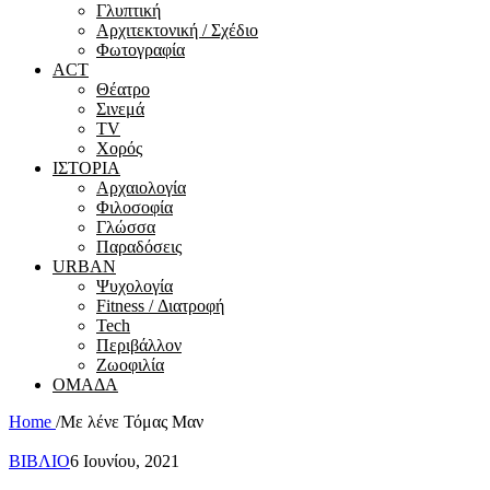
Γλυπτική
Αρχιτεκτονική / Σχέδιο
Φωτογραφία
ACT
Θέατρο
Σινεμά
ΤV
Χορός
ΙΣΤΟΡΙΑ
Αρχαιολογία
Φιλοσοφία
Γλώσσα
Παραδόσεις
URBAN
Ψυχολογία
Fitness / Διατροφή
Tech
Περιβάλλον
Ζωοφιλία
ΟΜΑΔΑ
Home
/
Με λένε Τόμας Μαν
ΒΙΒΛΙΟ
6 Ιουνίου, 2021