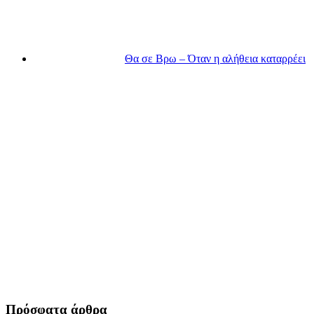
Θα σε Βρω – Όταν η αλήθεια καταρρέει
Πρόσφατα άρθρα