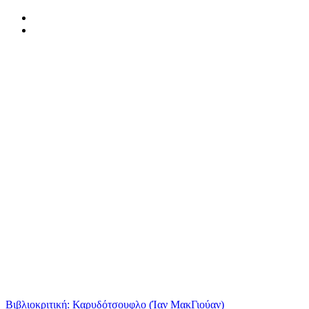
Βιβλιοκριτική: Καρυδότσουφλο (Ίαν ΜακΓιούαν)