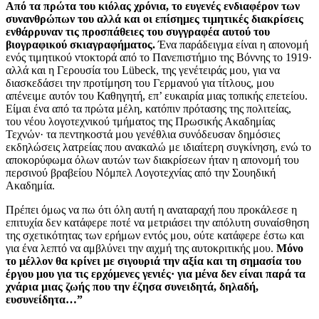
Από τα πρώτα του κιόλας χρόνια, το ευγενές ενδιαφέρον των
συνανθρώπων του αλλά και οι επίσημες τιμητικές διακρίσεις
ενθάρρυναν τις προσπάθειες του συγγραφέα αυτού του
βιογραφικού σκιαγραφήματος.
Ένα παράδειγμα είναι η απονομή
ενός τιμητικού ντοκτορά από το Πανεπιστήμιο της Βόννης το 1919·
αλλά και η Γερουσία του Lübeck, της γενέτειράς μου, για να
διασκεδάσει την προτίμηση του Γερμανού για τίτλους, μου
απένειμε αυτόν του Καθηγητή, επ’ ευκαιρία μιας τοπικής επετείου.
Είμαι ένα από τα πρώτα μέλη, κατόπιν πρότασης της πολιτείας,
του νέου λογοτεχνικού τμήματος της Πρωσικής Ακαδημίας
Τεχνών· τα πεντηκοστά μου γενέθλια συνόδευσαν δημόσιες
εκδηλώσεις λατρείας που ανακαλώ με ιδιαίτερη συγκίνηση, ενώ το
αποκορύφωμα όλων αυτών των διακρίσεων ήταν η απονομή του
περσινού βραβείου Νόμπελ Λογοτεχνίας από την Σουηδική
Ακαδημία.
Πρέπει όμως να πω ότι όλη αυτή η αναταραχή που προκάλεσε η
επιτυχία δεν κατάφερε ποτέ να μετριάσει την απόλυτη συναίσθηση
της σχετικότητας των ερήμων εντός μου, ούτε κατάφερε έστω και
για ένα λεπτό να αμβλύνει την αιχμή της αυτοκριτικής μου.
Μόνο
το μέλλον θα κρίνει με σιγουριά την αξία και τη σημασία του
έργου μου για τις ερχόμενες γενιές· για μένα δεν είναι παρά τα
χνάρια μιας ζωής που την έζησα συνειδητά, δηλαδή,
ευσυνείδητα…”