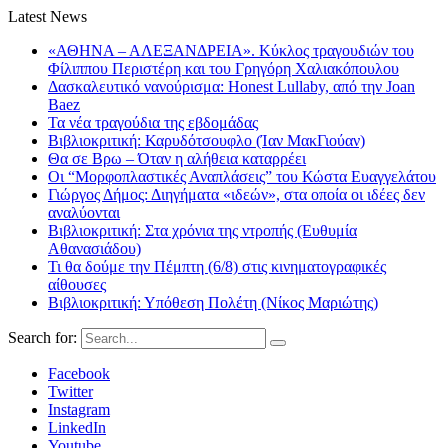
Latest News
«ΑΘΗΝΑ – ΑΛΕΞΑΝΔΡΕΙΑ». Κύκλος τραγουδιών του
Φίλιππου Περιστέρη και του Γρηγόρη Χαλιακόπουλου
Δασκαλευτικό νανούρισμα: Honest Lullaby, από την Joan
Baez
Τα νέα τραγούδια της εβδομάδας
Βιβλιοκριτική: Καρυδότσουφλο (Ίαν ΜακΓιούαν)
Θα σε Βρω – Όταν η αλήθεια καταρρέει
Οι “Μορφοπλαστικές Αναπλάσεις” του Κώστα Ευαγγελάτου
Γιώργος Δήμος: Διηγήματα «ιδεών», στα οποία οι ιδέες δεν
αναλύονται
Βιβλιοκριτική: Στα χρόνια της ντροπής (Ευθυμία
Αθανασιάδου)
Τι θα δούμε την Πέμπτη (6/8) στις κινηματογραφικές
αίθουσες
Βιβλιοκριτική: Υπόθεση Πολέτη (Νίκος Μαριώτης)
Search for:
Facebook
Twitter
Instagram
LinkedIn
Youtube