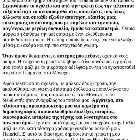
σπούδασα στο τμήμα επιστημών του «Katharineum» στο Lübeck.
Σιχαινόμουν το σχολείο και από την πρώτη έως την τελευταία
τάξη απέτυχα να ανταποκριθώ στις απαιτήσεις του, όπως
άλλωστε και σε κάθε έξωθεν απαίτηση, εξαιτίας μιας
εσωτερικής αντίστασης που με παρέλυε και την οποία,
αργότερα, με μεγάλη δυσκολία, έμαθα να καταπολεμώ.
Όποια
μόρφωση διαθέτω την απέκτησα με έναν ελεύθερο και
αυτοδιδακτικό τρόπο. Η επίσημη παιδεία απέτυχε να ενσταλλάξει
μέσα μου ακόμα και την πιο στοιχειώδη γνώση.
Όταν ήμουν δεκαπέντε, ο πατέρας μου πέθανε,
σχετικά νέος
ακόμα. Η επιχείρηση ρευστοποιήθηκε. Λίγο αργότερα, η μητέρα
μου έφυγε μαζί με τα μικρότερα αδέλφια μου για να εγκατασταθεί
στη νότιο Γερμανία, στο Μόναχο.
Αφού τελείωσα το σχολείο, με μάλλον άδοξο τρόπο, την
ακολούθησα, και για ένα διάστημα δούλεψα ως υπάλληλος του
υποκαταστήματος μιας ασφαλιστικής στο Μόναχο, όπου
διευθυντής ήταν ένας φίλος του πατέρα μου.
Αργότερα, στο
πλαίσιο της προπαρασκευής μου για καριέρα στη
δημοσιογραφία, παρακολούθησα διαλέξεις ιστορίας,
οικονομικών, ιστορίας της τέχνης και λογοτεχνίας στο
πανεπιστήμιο.
Πριν απ’ αυτό όμως, έμεινα ένα χρόνο στην Ιταλία
μαζί με τον κατά τέσσερα χρόνια μεγαλύτερο αδελφό μου,
Heinrich. Σ’ αυτό το διάστημα, δημοσιεύτηκε η πρώτη μου
συλλογή σύντομων αφηγημάτων,
Der kleine Herr Friedemann