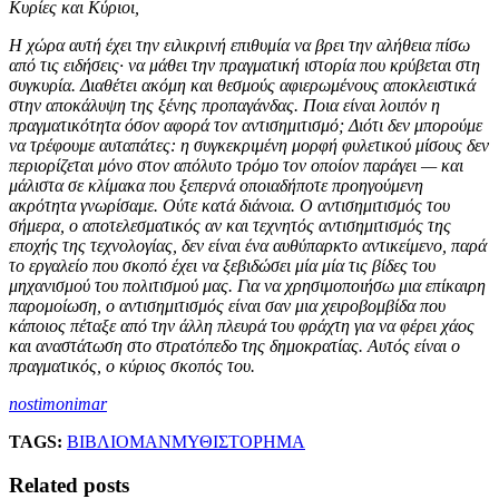
Κυρίες και Κύριοι,
Η χώρα αυτή έχει την ειλικρινή επιθυμία να βρει την αλήθεια πίσω
από τις ειδήσεις· να μάθει την πραγματική ιστορία που κρύβεται στη
συγκυρία. Διαθέτει ακόμη και θεσμούς αφιερωμένους αποκλειστικά
στην αποκάλυψη της ξένης προπαγάνδας. Ποια είναι λοιπόν η
πραγματικότητα όσον αφορά τον αντισημιτισμό; Διότι δεν μπορούμε
να τρέφουμε αυταπάτες: η συγκεκριμένη μορφή φυλετικού μίσους δεν
περιορίζεται μόνο στον απόλυτο τρόμο τον οποίον παράγει — και
μάλιστα σε κλίμακα που ξεπερνά οποιαδήποτε προηγούμενη
ακρότητα γνωρίσαμε. Ούτε κατά διάνοια. Ο αντισημιτισμός του
σήμερα, ο αποτελεσματικός αν και τεχνητός αντισημιτισμός της
εποχής της τεχνολογίας, δεν είναι ένα αυθύπαρκτο αντικείμενο, παρά
το εργαλείο που σκοπό έχει να ξεβιδώσει μία μία τις βίδες του
μηχανισμού του πολιτισμού μας. Για να χρησιμοποιήσω μια επίκαιρη
παρομοίωση, ο αντισημιτισμός είναι σαν μια χειροβομβίδα που
κάποιος πέταξε από την άλλη πλευρά του φράχτη για να φέρει χάος
και αναστάτωση στο στρατόπεδο της δημοκρατίας. Αυτός είναι ο
πραγματικός, ο κύριος σκοπός του.
nostimonimar
TAGS:
ΒΙΒΛΙΟ
ΜΑΝ
ΜΥΘΙΣΤΟΡΗΜΑ
Related posts