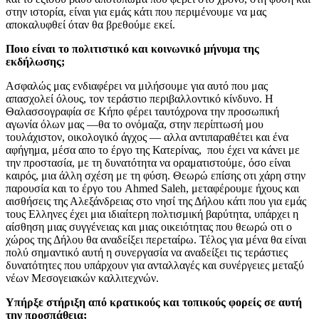
στην ιστορία, είναι για εμάς κάτι που περιμένουμε να μας
αποκαλυφθεί όταν θα βρεθούμε εκεί.
Ποιο είναι το πολιτιστικό και κοινωνικό μήνυμα της
εκδήλωσης;
Ασφαλώς μας ενδιαφέρει να μιλήσουμε για αυτό που μας
απασχολεί όλους, τον τεράστιο περιβαλλοντικό κίνδυνο. Η
Θαλασσογραφία σε Κήπο φέρει ταυτόχρονα την προσωπική
αγωνία όλων μας —θα το ονόμαζα, στην περίπτωσή μου
τουλάχιστον, οικολογικό άγχος — αλλα αντιπαραθέτει και ένα
αφήγημα, μέσα απο το έργο της Κατερίνας, που έχει να κάνει με
την προστασία, με τη δυνατότητα να οραματιστούμε, όσο είναι
καιρός, μια άλλη σχέση με τη φύση. Θεωρώ επίσης οτι χάρη στην
παρουσία και το έργο του Ahmed Saleh, μεταφέρουμε ήχους και
αισθήσεις της Αλεξάνδρειας στο νησί της Δήλου κάτι που για εμάς
τους Ελληνες έχει μια ιδιαίτερη πολτισμική βαρύτητα, υπάρχει η
αίσθηση μιας συγγένειας και μιας οικειότητας που θεωρώ οτι ο
χώρος της Δήλου θα αναδείξει περεταίρω. Τέλος για μένα θα είναι
πολύ σημαντικό αυτή η συνεργασία να αναδείξει τις τεράστιες
δυνατότητες που υπάρχουν για ανταλλαγές και συνέργειες μεταξύ
νέων Μεσογειακών καλλιτεχνών.
Υπήρξε στήριξη από κρατικούς και τοπικούς φορείς σε αυτή
την προσπάθεια;