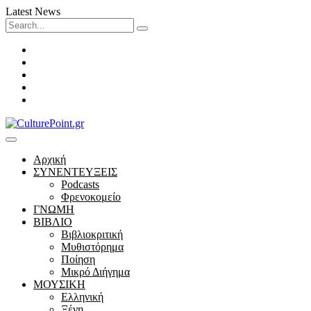
Latest News
Search
for:
Facebook
Twitter
Instagram
LinkedIn
Youtube
Αρχική
ΣΥΝΕΝΤΕΥΞΕΙΣ
Podcasts
Φρενοκομείο
ΓΝΩΜΗ
ΒΙΒΛΙΟ
Βιβλιοκριτική
Μυθιστόρημα
Ποίηση
Μικρό Διήγημα
ΜΟΥΣΙΚΗ
Ελληνική
Ξένη