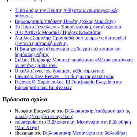
Τι θα δούμε την Πέμπτη (6/8) στις κινηματογραφικές
αίθουσες
Βιβλιοκριτική: Υπόθεση Πολέτη (Νίκος Μαριώτης)
Το Πάρτυ Γενεθλίων – Χρυσή φυλακή, θνητή εξουσία
10ες Διεθνείς Μουσικές Ημέρες Καλαμάτας
Αιμίλιος Σαμόλης: Προσπαθώ όσο μπορώ να διατηρηθεί
ζωντανή η ιστορική μνήμη.
Η Βιομηχανική κληρονομιά ως δείγμα πολιτισμού και
δημόσιας μνήμης
Στέλιος Πετράκης: Μουσική παράσταση «Μέτρα εαυτόν-και
αν αντέχεις μάθε τον»
Ο καλλιτέχνης που δοκίμασε κάθε ναρκωτικό
Lawmen: Bass Reeves – Το τίμημα της ελευθερίας
Γιώργος Θ. Συριόπουλος: El Funcionario Ελεγεία στην
Ευρωκρατία των Βρυξελλών
Πρόσφατα σχόλια
Νεοφύτα Ευαγγέλου
στο
Βιβλιοκριτική: Απόδραση από τις
σιωπές (Νεοφύτα Ευαγγέλου)
culturepoint
στο
Βιβλιοκριτική: Μεσάνυχτα στη βιβλιοθήκη
(Ματ Χέιγκ)
chessman
στο
Βιβλιοκριτική: Μεσάνυχτα στη βιβλιοθήκη