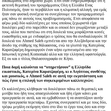
δικαιώματος στο δημόσιο χώρο. Ετσι οταν ενημερωθήκαμε οτι η
φετεινή θεματική του προγράμματος Ολη η Ελλάδα Ενας
Πολιτισμός, ήταν το περιβάλλον και η κλιματική αλλαγή, για εμάς
ήταν σαν φυσική συνέχεια να συνεχίσουμε τον προγραμματισμό
μας πάνω σε αυτούς τους προβληματισμούς. Ετσι αποφάσισα να
φέρω μαζι δύο καλλιτέχνες με τους οποίους ξεχωριστά είχα
δουλέψει μαζί στο παρελθόν και οι οποιοί δεν γνωρίζονταν μεταξύ
τους, αλλα που πιστέυω οτι στη δουλειά τους μοιράζονται κοινές
ευαισθησίες και με ενδιαφέρει ο τρόπος που θα συνδιαλλαγούν. Η
δουλειά του Ahmed Saleh εμπνέεται απο την Αλεξάνδρεια και την
άνοδο της στάθμης της θάλαασσας, ενώ τα γλυπτά της Κατερίνας
Καρατζαφέρη δημιουργούν έναν κήπο εμπνευσμένο απο την
Ιαπωνική τεχνική Komomaki αλλα και την ελληνική υφαντούργία.
Εξ ου και ο τίτλος Θαλασσογραφία σε Κήπο.
Ποια δομή καλούνται να “υπηρετήσουν” η Ελληνίδα
εικαστικός, Κατερίνα Καρατζαφέρη, κι ο Αιγύπτιος συνθέτης
και μουσικός, ο Ahmed Saleh σε αυτή την εκγατάσταση και
πώς έγινε η επιλογή των συγκεκριμένων καλλιτεχνών;
Οι καλλιτέχνες κλήθηκαν να δουλέψουν πάνω σε θεματικές και
μοτίβα που ήδη τους απασχολούσαν και ήδη είχαν κάνει μια
προεργασία σε αυτά, και να εμβαθύνουν ή να αναπτύξουν αυτήν
την προεργασία περεταίρω. Εχοντας συνεργαστεί και με τους δύο,
τρέφω μεγάλη εκτίμηση τόσο στο ίδιο το έργο τους όσο και στην