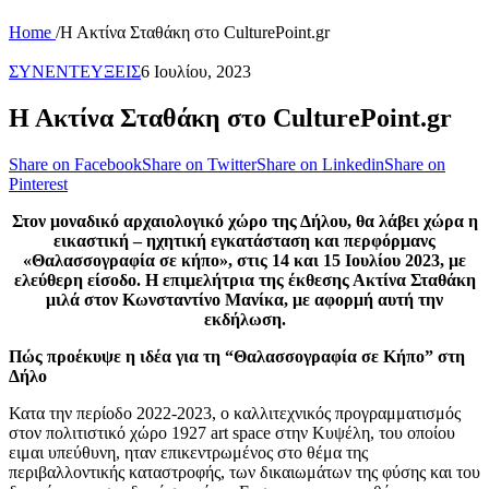
Home
/
Η Ακτίνα Σταθάκη στο CulturePoint.gr
ΣΥΝΕΝΤΕΥΞΕΙΣ
6 Ιουλίου, 2023
Η Ακτίνα Σταθάκη στο CulturePoint.gr
Share on Facebook
Share on Twitter
Share on Linkedin
Share on
Pinterest
Στον μοναδικό αρχαιολογικό χώρο της Δήλου, θα λάβει χώρα η
εικαστική – ηχητική εγκατάσταση και περφόρμανς
«Θαλασσογραφία σε κήπο», στις 14 και 15 Ιουλίου 2023, με
ελεύθερη είσοδο. Η επιμελήτρια της έκθεσης Ακτίνα Σταθάκη
μιλά στον Κωνσταντίνο Μανίκα, με αφορμή αυτή την
εκδήλωση.
Πώς προέκυψε η ιδέα για τη “Θαλασσογραφία σε Κήπο” στη
Δήλο
Κατα την περίοδο 2022-2023, ο καλλιτεχνικός προγραμματισμός
στον πολιτιστικό χώρο 1927 art space στην Κυψέλη, του οποίου
ειμαι υπεύθυνη, ηταν επικεντρωμένος στο θέμα της
περιβαλλοντικής καταστροφής, των δικαιωμάτων της φύσης και του