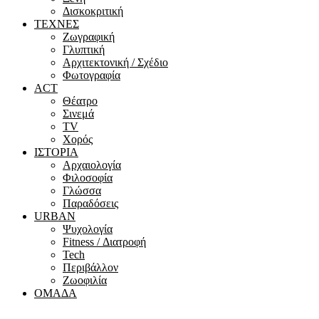
Δισκοκριτική
ΤΕΧΝΕΣ
Ζωγραφική
Γλυπτική
Αρχιτεκτονική / Σχέδιο
Φωτογραφία
ACT
Θέατρο
Σινεμά
ΤV
Χορός
ΙΣΤΟΡΙΑ
Αρχαιολογία
Φιλοσοφία
Γλώσσα
Παραδόσεις
URBAN
Ψυχολογία
Fitness / Διατροφή
Tech
Περιβάλλον
Ζωοφιλία
ΟΜΑΔΑ