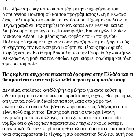
Η εκδήλωση πραγματοποιείται χάρη στην επιχορήγηση του
Υπουργείου Πολιτισμού και του προγράμματος Ολη η Ελλάδα
ένας Πολιτισμός στο οποίο και εντάσσεται. Εχουμε επιπλέον τη
μεγάλη χαρά να μας στηρίζει το Mykonos Arts Festival και να
λαμβάνουμε τη χορηγία της Κοινοπραξίας Επιβατηγών Πλοίων
Μυκόνου-Δήλου. Εκ μέρους των φορέων του Υπουργείου
Πολιτισμού έχουμε τη χαρά να συνεργαζόμαστε με εξαιρετικούς
συνεργάτες, την Κα Κατερίνα Κούρτη εκ μέρους της Λυρικής
Σκηνής και τον Κο Θέμη Βάκουλη απο την Εφορεία Αρχαιοτήτων
Κυκλάδων, η βοήθεια των οποίων έχει υπάρξει πολύτιμη καθ’όλη
την προετοιμασία.
Πώς κρίνετε σύγχρονα εικαστικά δρώμενα στην Ελλάδα και τι
θα προτείνατε ώστε να βελτιωθεί περαιτέρω η κατάσταση;
Δεν είμαι απολύτως κατάλληλη να μιλήσω για αυτό καθότι η
ειδικότητά μου ειναι κυρίως οι παραστατικές τέχνες. Θεωρώ όμως
οτι γίνονται πολύ ενδιαφέροντα πράγματα στο χώρο των
εικαστικών τα οποία λαμβάνουν χώρα και εκτός Αθήνας κι αυτό
είναι πολύ σημαντικό. Επίσης φαίνεται να υπάρχει έντονη
κινητικότητα και ανταλλαγές με το εξωτερικό κάτι στο οποίο
νομίζω οτι ο χώρος των παραστατικών τεχνών ακόμα υστερεί
συγκριτικά. Σε κάθε περίπτωση θεωρώ οτι τόσο στα εικαστικά όσο
κααι στις παραστατικές τέχνες, η πιο ουσιαστική δουλειά, αυτή που