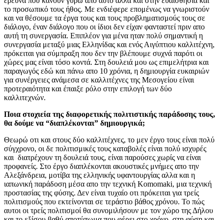
έρευνα που κάνουν γύρω απο αυτό αλλα και στην ευαισθησιά και
το προσωπικό τους ήθος. Με ενδιέφερε επομένως να γνωριστούν
και να θέσουμε τα έργα τους και τους προβληματισμούς τους σε
διάλογο, έναν διάλογο που οι ίδιοι δεν είχαν φανταστεί πριν απο
αυτή τη συνεργασία. Επιπλέον για μένα ηταν πολύ σημαντική η
συνεργασία μεταξύ μιας Ελληνίδας και ενός Αιγύπτιου καλλιτέχνη,
πρόκειται για σύμπραξη που δεν την βλέπουμε συχνά παρότι οι
χώρες μας είναι τόσο κοντά. Στη δουλειά μου ως επιμελήτρια και
παραγωγός εδώ και πάνω απο 10 χρόνια, η δημιουργία ευκαιριών
για συνέργειες ανάμεσα σε καλλιτέχνες της Μεσογείου είναι
προτεραιότητα και έπαιξε ρόλο στην επιλογή των δύο
καλλιτεχνών.
Ποια στοχιεία της διαφορετικής πολιτιστικής παράδοσης τους,
θα δούμε να “διαπλέκονται” δημιουργικά;
Θεωρώ οτι και στους δύο καλλιτέχνες, το μεν έργο τους είναι πολύ
σύγχρονο, οι δε πολιτισμικές τους καταβολές είναι πολύ ισχυρές
και διατρέχουν τη δουλειά τους, είναι παρούσες χωρίς να είναι
προφανείς. Στο έργο διαπλέκονται ακουστικές μνήμες απο την
Αλεξάνδρεια, μοτίβα της ελληνικής υφαντουργίας αλλα και η
ιαπωνική παράδοση μέσα απο την τεχνική Κomomaki, μια τεχνική
προστασίας της φύσης. Δεν είναι τυχαίο οτι πρόκειται για τρείς
πολιτισμούς που εκτείνονται σε τεράστιο βάθος χρόνου. Το πώς
αυτοι οι τρείς πολιτισμοί θα συνομιλήσουν με τον χώρο της Δήλου
και το εξίσου βαθύ αποτύπωμα που φέρει στο χρόνο, στη φύση και