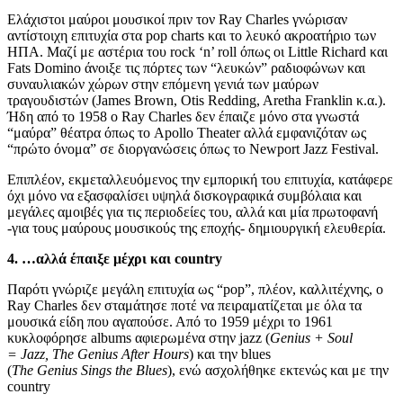
Ελάχιστοι μαύροι μουσικοί πριν τον Ray Charles γνώρισαν
αντίστοιχη επιτυχία στα pop charts και το λευκό ακροατήριο των
ΗΠΑ. Μαζί με αστέρια του rock ‘n’ roll όπως οι Little Richard και
Fats Domino άνοιξε τις πόρτες των “λευκών” ραδιοφώνων και
συναυλιακών χώρων στην επόμενη γενιά των μαύρων
τραγουδιστών (James Brown, Otis Redding, Aretha Franklin κ.α.).
Ήδη από το 1958 ο Ray Charles δεν έπαιζε μόνο στα γνωστά
“μαύρα” θέατρα όπως το Apollo Theater αλλά εμφανιζόταν ως
“πρώτο όνομα” σε διοργανώσεις όπως το Newport Jazz Festival.
Επιπλέον, εκμεταλλευόμενος την εμπορική του επιτυχία, κατάφερε
όχι μόνο να εξασφαλίσει υψηλά δισκογραφικά συμβόλαια και
μεγάλες αμοιβές για τις περιοδείες του, αλλά και μία πρωτοφανή
-για τους μαύρους μουσικούς της εποχής- δημιουργική ελευθερία.
4. …αλλά έπαιξε μέχρι και
country
Παρότι γνώριζε μεγάλη επιτυχία ως “pop”, πλέον, καλλιτέχνης, ο
Ray Charles δεν σταμάτησε ποτέ να πειραματίζεται με όλα τα
μουσικά είδη που αγαπούσε. Από το 1959 μέχρι το 1961
κυκλοφόρησε albums αφιερωμένα στην jazz (
Genius +
Soul
=
Jazz,
The
Genius
After
Hours
) και την blues
(
The
Genius
Sings
the
Blues
), ενώ ασχολήθηκε εκτενώς και με την
country