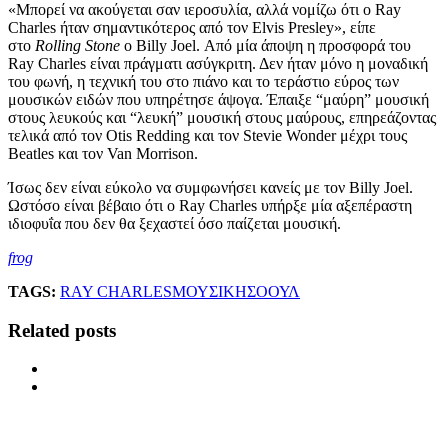
«Μπορεί να ακούγεται σαν ιεροσυλία, αλλά νομίζω ότι ο Ray
Charles ήταν σημαντικότερος από τον Elvis Presley», είπε
στο
Rolling
Stone
o Billy Joel. Από μία άποψη η προσφορά του
Ray Charles είναι πράγματι ασύγκριτη. Δεν ήταν μόνο η μοναδική
του φωνή, η τεχνική του στο πιάνο και το τεράστιο εύρος των
μουσικών ειδών που υπηρέτησε άψογα. Έπαιξε “μαύρη” μουσική
στους λευκούς και “λευκή” μουσική στους μαύρους, επηρεάζοντας
τελικά από τον Otis Redding και τον Stevie Wonder μέχρι τους
Beatles και τον Van Morrison.
Ίσως δεν είναι εύκολο να συμφωνήσει κανείς με τον Billy Joel.
Ωστόσο είναι βέβαιο ότι ο Ray Charles υπήρξε μία αξεπέραστη
ιδιοφυΐα που δεν θα ξεχαστεί όσο παίζεται μουσική.
frog
TAGS:
RAY CHARLES
ΜΟΥΣΙΚΗ
ΣΟΟΥΛ
Related posts