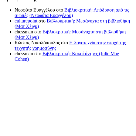
Νεοφύτα Ευαγγέλου
στο
Βιβλιοκριτική: Απόδραση από τις
σιωπές (Νεοφύτα Ευαγγέλου)
culturepoint
στο
Βιβλιοκριτική: Μεσάνυχτα στη βιβλιοθήκη
(Ματ Χέιγκ)
chessman
στο
Βιβλιοκριτική: Μεσάνυχτα στη βιβλιοθήκη
(Ματ Χέιγκ)
Κώστας Νικολόπουλος
στο
Η λογοτεχνία στην εποχή της
τεχνητής νοημοσύνης
chessman
στο
Βιβλιοκριτική: Κακοί άντρες (Julie Mae
Cohen)