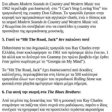
Στο album
Modern Sounds in Country and Western Music
του
1962
περιέλαβε μια διασκευή στo “I Can’t Stop Loving You” του
τραγουδιστή της country Don Gibson. Το τραγούδι έφτασε στην
κορυφή των αμερικάνικων και αγγλικών charts, ενώ ο δίσκος και
το sequel
Modern
Sounds
in
Country
and
Western
Music
vol.
2
θεωρείται ότι συνέβαλαν στο να επανέλθει η country στο
προσκήνιο της αμερικάνικης μουσικής.
5. Γιατί το “
Hit
The
Road,
Jack” δεν παλιώνει ποτέ
Πιθανότατα το πιο δημοφιλές τραγούδι του Ray Charles στην
Ελλάδα, όταν κυκλοφόρησε το 1961 τού πρόσφερε άλλο ένα no. 1
hit αλλά και το δεύτερό του Grammy (το πρώτο βραβείο είχε έρθει
έναν χρόνο νωρίτερα με το “Georgia on My Mind”).
Το “Hit The Road, Jack” έχει διασκευαστεί από δεκάδες
καλλιτέχνες, περιλαμβάνεται στη λίστα με τα 500 καλύτερα
τραγούδια όλων των εποχών του περιοδικού
Rolling
Stone
και
φυσικά στην playlist αμέτρητων πάρτυ μέχρι σήμερα.
6. Για αυτή την σκηνή στο
The
Blues
Brothers
:
Από τα μέσα της δεκαετίας του ’60 η μουσική του Ray Charles
σταμάτησε να παίζεται τόσο συχνά στο ραδιόφωνο, παρότι ο ίδιος
συνέχισε να ηχογραφεί και να προσελκύει τεράστια ακροατήρια