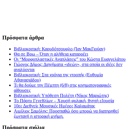
Πρόσφατα άρθρα
Βιβλιοκριτική: Καρυδότσουφλο (Ίαν ΜακΓιούαν)
Θα σε Βρω – Όταν η αλήθεια καταρρέει
Οι “Μορφοπλαστικές Αναπλάσεις” του Κώστα Ευαγγελάτου
Γιώργος Δήμος: Διηγήματα «ιδεών», στα οποία οι ιδέες δεν
αναλύονται
Βιβλιοκριτική: Στα χρόνια της ντροπής (Ευθυμία
Αθανασιάδου)
Τι θα δούμε την Πέμπτη (6/8) στις κινηματογραφικές
αίθουσες
Βιβλιοκριτική: Υπόθεση Πολέτη (Νίκος Μαριώτης)
Το Πάρτυ Γενεθλίων – Χρυσή φυλακή, θνητή εξουσία
10ες Διεθνείς Μουσικές Ημέρες Καλαμάτας
Αιμίλιος Σαμόλης: Προσπαθώ όσο μπορώ να διατηρηθεί
ζωντανή η ιστορική μνήμη.
Πρόσφατα σχόλια