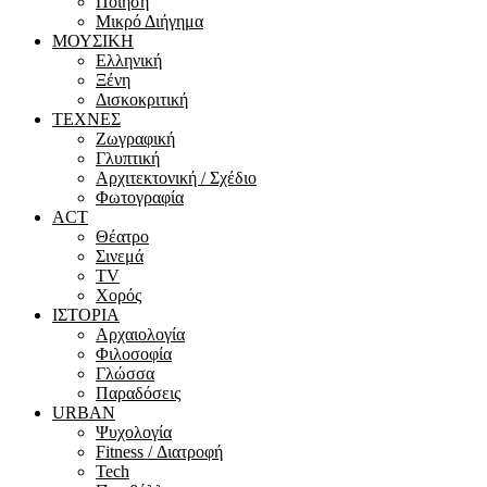
Ποίηση
Μικρό Διήγημα
ΜΟΥΣΙΚΗ
Ελληνική
Ξένη
Δισκοκριτική
ΤΕΧΝΕΣ
Ζωγραφική
Γλυπτική
Αρχιτεκτονική / Σχέδιο
Φωτογραφία
ACT
Θέατρο
Σινεμά
ΤV
Χορός
ΙΣΤΟΡΙΑ
Αρχαιολογία
Φιλοσοφία
Γλώσσα
Παραδόσεις
URBAN
Ψυχολογία
Fitness / Διατροφή
Tech