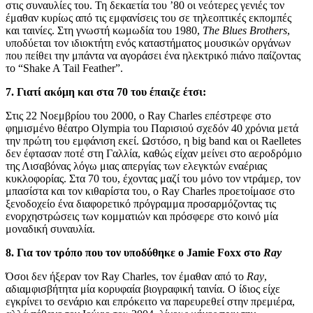
στις συναυλίες του. Τη δεκαετία του ’80 οι νεότερες γενιές τον
έμαθαν κυρίως από τις εμφανίσεις του σε τηλεοπτικές εκπομπές
και ταινίες. Στη γνωστή κωμωδία του 1980,
The
Blues
Brothers
,
υποδύεται τον ιδιοκτήτη ενός καταστήματος μουσικών οργάνων
που πείθει την μπάντα να αγοράσει ένα ηλεκτρικό πιάνο παίζοντας
το “Shake A Tail Feather”.
7. Γιατί ακόμη και στα 70 του έπαιζε έτσι:
Στις 22 Νοεμβρίου του 2000, ο Ray Charles επέστρεφε στο
φημισμένο θέατρο Olympia του Παρισιού σχεδόν 40 χρόνια μετά
την πρώτη του εμφάνιση εκεί. Ωστόσο, η big band και οι Raelletes
δεν έφτασαν ποτέ στη Γαλλία, καθώς είχαν μείνει στο αεροδρόμιο
της Λισαβόνας λόγω μιας απεργίας των ελεγκτών εναέριας
κυκλοφορίας. Στα 70 του, έχοντας μαζί του μόνο τον ντράμερ, τον
μπασίστα και τον κιθαρίστα του, ο Ray Charles προετοίμασε στο
ξενοδοχείο ένα διαφορετικό πρόγραμμα προσαρμόζοντας τις
ενορχηστρώσεις των κομματιών και πρόσφερε στο κοινό μία
μοναδική συναυλία.
8. Για τον τρόπο που τον υποδύθηκε ο
Jamie
Foxx στο
Ray
Όσοι δεν ήξεραν τον Ray Charles, τον έμαθαν από το
Ray
,
αδιαμφισβήτητα μία κορυφαία βιογραφική ταινία. Ο ίδιος είχε
εγκρίνει το σενάριο και επρόκειτο να παρευρεθεί στην πρεμιέρα,