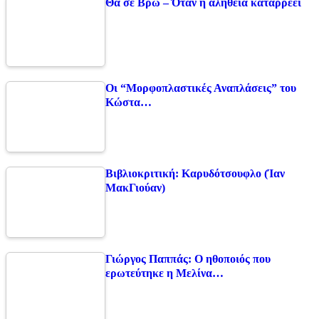
Θα σε Βρω – Όταν η αλήθεια καταρρέει
Οι “Μορφοπλαστικές Αναπλάσεις” του
Κώστα…
Βιβλιοκριτική: Καρυδότσουφλο (Ίαν
ΜακΓιούαν)
Γιώργος Παππάς: Ο ηθοποιός που
ερωτεύτηκε η Μελίνα…