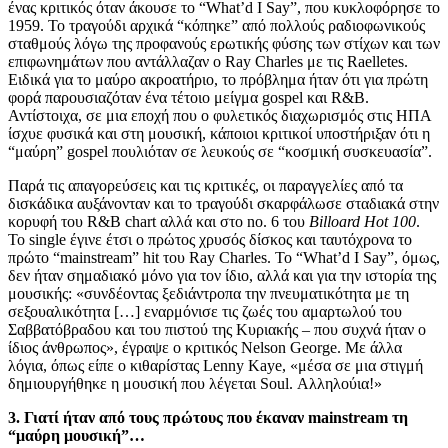
ένας κριτικός όταν άκουσε το “What’d I Say”, που κυκλοφόρησε το
1959. Το τραγούδι αρχικά “κόπηκε” από πολλούς ραδιοφωνικούς
σταθμούς λόγω της προφανούς ερωτικής φύσης των στίχων και των
επιφωνημάτων που αντάλλαζαν ο Ray Charles με τις Raelletes.
Ειδικά για το μαύρο ακροατήριο, το πρόβλημα ήταν ότι για πρώτη
φορά παρουσιαζόταν ένα τέτοιο μείγμα gospel και R&B.
Αντίστοιχα, σε μια εποχή που ο φυλετικός διαχωρισμός στις ΗΠΑ
ίσχυε φυσικά και στη μουσική, κάποιοι κριτικοί υποστήριξαν ότι η
“μαύρη” gospel πουλιόταν σε λευκούς σε “κοσμική συσκευασία”.
Παρά τις απαγορεύσεις και τις κριτικές, οι παραγγελίες από τα
δισκάδικα αυξάνονταν και το τραγούδι σκαρφάλωσε σταδιακά στην
κορυφή του R&B chart αλλά και στο no. 6 του
Billoard
Hot 100
.
Το single έγινε έτσι ο πρώτος χρυσός δίσκος και ταυτόχρονα το
πρώτο “mainstream” hit του Ray Charles. Το “What’d I Say”, όμως,
δεν ήταν σημαδιακό μόνο για τον ίδιο, αλλά και για την ιστορία της
μουσικής: «συνδέοντας ξεδιάντροπα την πνευματικότητα με τη
σεξουαλικότητα […] εναρμόνισε τις ζωές του αμαρτωλού του
Σαββατόβραδου και του πιστού της Κυριακής – που συχνά ήταν ο
ίδιος άνθρωπος», έγραψε ο κριτικός Nelson George. Με άλλα
λόγια, όπως είπε ο κιθαρίστας Lenny Kaye, «μέσα σε μια στιγμή
δημιουργήθηκε η μουσική που λέγεται Soul. Αλληλούια!»
3. Γιατί ήταν από τους πρώτους που έκαναν
mainstream τη
“μαύρη μουσική”…