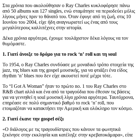
Στα χρόνια που ακολούθησαν ο Ray Charles κυκλοφόρησε πάνω
από 50 albums και 127 singles, ενώ σταμάτησε να περιοδεύει μόλις
λίγους μήνες πριν το θάνατό του. Όταν έφυγε από τη ζωή, στις 10
Ιουνίου του 2004, είχε ήδη αναγνωριστεί ως ένας από τους
μεγαλύτερους καλλιτέχνες στην ιστορία.
Δέκα χρόνια αργότερα, έχουμε τουλάχιστον δέκα λόγους να τον
θυμόμαστε.
1. Γιατί άνοιξε το δρόμο για το
rock ‘
n’
roll και τη
soul
Το 1954, ο Ray Charles συνδύασε με μοναδικό τρόπο στοιχεία της
jazz, της blues και της gospel μουσικής, για να φτιάξει ένα είδος
rhythm ‘n’ blues που δεν είχε ακουστεί ποτέ μέχρι τότε.
To “I Got A Woman” ήταν το πρώτο no. 1 του Ray Charles στο
R&B chart αλλά και ένα από τα τραγούδια που έθεσαν τις βάσεις
για να γεννηθεί η soul μουσική λίγα χρόνια αργότερα. Ταυτόχρονα,
επηρέασε σε πολύ σημαντικό βαθμό το rock ‘n’ roll, που
ετοιμαζόταν να κατακτήσει την Αμερική και ολόκληρο τον κόσμο.
2. Γιατί έκανε την
gospel σέξι
«Ο διάλογος με τις τραγουδίστριες που κάνουν τα φωνητικά
ξεκίνησε στην εκκλησία και κατέληξε στην κρεβατοκάμαρα», είπε