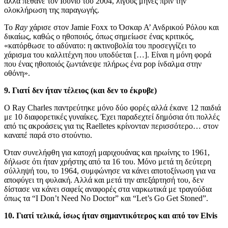
αλλά πέθανε τον Ιούνιο του 2004, λίγους μήνες πριν την
ολοκλήρωση της παραγωγής.
Το
Ray
χάρισε στον Jamie Foxx το Όσκαρ Α’ Ανδρικού Ρόλου και
δικαίως, καθώς ο ηθοποιός, όπως σημείωσε ένας κριτικός,
«κατόρθωσε το αδύνατο: η ακτινοβολία του προσεγγίζει το
χάρισμα του καλλιτέχνη που υποδύεται […]. Είναι η μόνη φορά
που ένας ηθοποιός ζωντάνεψε πλήρως ένα pop ίνδαλμα στην
οθόνη».
9. Γιατί δεν ήταν τέλειος (και δεν το έκρυβε)
Ο Ray Charles παντρεύτηκε μόνο δύο φορές αλλά έκανε 12 παιδιά
με 10 διαφορετικές γυναίκες. Έχει παραδεχτεί δημόσια ότι πολλές
από τις ακροάσεις για τις Raelletes κρίνονταν περισσότερο… στον
καναπέ παρά στο στούντιο.
Όταν συνελήφθη για κατοχή μαριχουάνας και ηρωίνης το 1961,
δήλωσε ότι ήταν χρήστης από τα 16 του. Μόνο μετά τη δεύτερη
σύλληψή του, το 1964, συμφώνησε να κάνει αποτοξίνωση για να
αποφύγει τη φυλακή. Αλλά και μετά την απεξάρτησή του, δεν
δίστασε να κάνει σαφείς αναφορές στα ναρκωτικά με τραγούδια
όπως τα “I Don’t Need No Doctor” και “Let’s Go Get Stoned”.
10. Γιατί τελικά, ίσως ήταν σημαντικότερος και από τον
Elvis