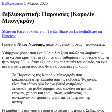
Βιβλιοκριτική
5 Μαΐου, 2025
Βιβλιοκριτική: Παρουσίες (Καρολίν
Μπονγκράν)
Share on Facebook
Share on Twitter
Share on Linkedin
Share on
Pinterest
Γράφει ο
Νίκος Ναούμης,
πολιτικός επιστήμονας – συγγραφέας
Υπάρχουν φορές που ένα βιβλίο δεν ζητά απλώς να διαβαστεί –
ζητά να σου κρατήσει το χέρι, να σου ψιθυρίσει την Ιστορία σαν να
ήταν παραμύθι, κι όταν κλείσεις την τελευταία του σελίδα, να έχει
αφήσει κάτι μέσα σου που θα σε συνοδεύει για καιρό.
Το Παρουσίες της Καρολίν Μπονγκράν που
κυκλοφορεί στην Ελλάδα από τις εκδόσεις Ψυχογιός,
είναι ένα τέτοιο βιβλίο: ένα βαθιά ανθρώπινο,
λεπταισθητο μυθιστόρημα, που απλώνεται μεταξύ
εποχών, χωρών και τραυμάτων, υφαίνοντας με
συγκλονιστικό τρόπο το νήμα της μνήμης και της
αγάπης.
Η καρδιά της αφήγησης χτυπά στο σώμα της μικρής Σέβας, ενός