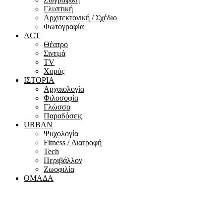
Γλυπτική
Αρχιτεκτονική / Σχέδιο
Φωτογραφία
ACT
Θέατρο
Σινεμά
ΤV
Χορός
ΙΣΤΟΡΙΑ
Αρχαιολογία
Φιλοσοφία
Γλώσσα
Παραδόσεις
URBAN
Ψυχολογία
Fitness / Διατροφή
Tech
Περιβάλλον
Ζωοφιλία
ΟΜΑΔΑ