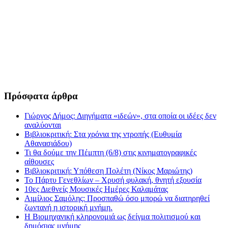
Πρόσφατα άρθρα
Γιώργος Δήμος: Διηγήματα «ιδεών», στα οποία οι ιδέες δεν
αναλύονται
Βιβλιοκριτική: Στα χρόνια της ντροπής (Ευθυμία
Αθανασιάδου)
Τι θα δούμε την Πέμπτη (6/8) στις κινηματογραφικές
αίθουσες
Βιβλιοκριτική: Υπόθεση Πολέτη (Νίκος Μαριώτης)
Το Πάρτυ Γενεθλίων – Χρυσή φυλακή, θνητή εξουσία
10ες Διεθνείς Μουσικές Ημέρες Καλαμάτας
Αιμίλιος Σαμόλης: Προσπαθώ όσο μπορώ να διατηρηθεί
ζωντανή η ιστορική μνήμη.
Η Βιομηχανική κληρονομιά ως δείγμα πολιτισμού και
δημόσιας μνήμης