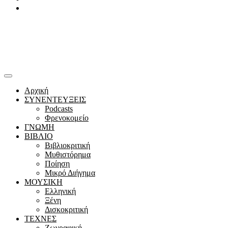
Youtube
Αρχική
ΣΥΝΕΝΤΕΥΞΕΙΣ
Podcasts
Φρενοκομείο
ΓΝΩΜΗ
ΒΙΒΛΙΟ
Βιβλιοκριτική
Μυθιστόρημα
Ποίηση
Μικρό Διήγημα
ΜΟΥΣΙΚΗ
Ελληνική
Ξένη
Δισκοκριτική
ΤΕΧΝΕΣ
Ζωγραφική