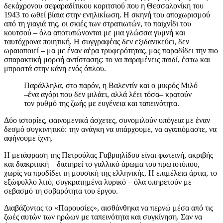
δεκάχρονου σεφαραδίτικου κοριτσιού που η Θεσσαλονίκη του
1943 το ωθεί βίαια στην ενηλικίωση. Η σκηνή του αποχωρισμού
από τη γιαγιά της, οι σκιές των στρατιωτών, το παιχνίδι του
κουτσού – όλα αποτυπώνονται με μια γλώσσα γυμνή και
ταυτόχρονα ποιητική. Η συγγραφέας δεν εξιδανικεύει, δεν
ωραιοποιεί – μα με έναν αέρα τρυφερότητας, μας παραδίδει την πιο
σπαρακτική μορφή αντίστασης: το να παραμένεις παιδί, έστω και
μπροστά στην κάνη ενός όπλου.
Παράλληλα, στο παρόν, η Βαλεντίν και ο μικρός Μιλό
–ένα αγόρι που δεν μιλάει, αλλά λέει τόσα– κρατούν
τον ρυθμό της ζωής με ευγένεια και ταπεινότητα.
Δύο ιστορίες, φαινομενικά άσχετες, συνομιλούν υπόγεια με έναν
δεσμό συγκινητικό: την ανάγκη να υπάρχουμε, να αγαπιόμαστε, να
αφήνουμε ίχνη.
Η μετάφραση της Πετρούλας Γαβριηλίδου είναι φωτεινή, ακριβής
και διακριτική – διατηρεί το γαλλικό άρωμα του πρωτοτύπου,
χωρίς να προδίδει τη μουσική της ελληνικής. Η επιμέλεια άρτια, το
εξώφυλλο λιτό, συγκρατημένα λυρικό – όλα υπηρετούν με
σεβασμό τη σοβαρότητα του έργου.
Διαβάζοντας το «Παρουσίες», αισθάνθηκα να περνώ μέσα από τις
ζωές αυτών των ηρώων με ταπεινότητα και συγκίνηση. Σαν να