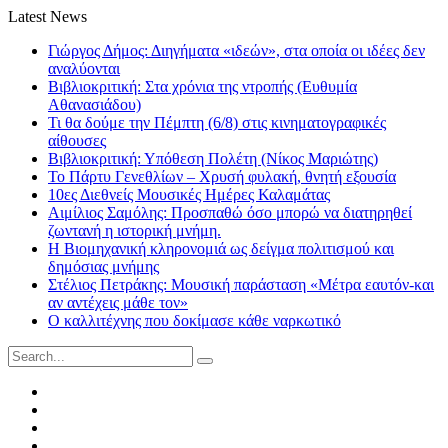
Latest News
Γιώργος Δήμος: Διηγήματα «ιδεών», στα οποία οι ιδέες δεν
αναλύονται
Βιβλιοκριτική: Στα χρόνια της ντροπής (Ευθυμία
Αθανασιάδου)
Τι θα δούμε την Πέμπτη (6/8) στις κινηματογραφικές
αίθουσες
Βιβλιοκριτική: Υπόθεση Πολέτη (Νίκος Μαριώτης)
Το Πάρτυ Γενεθλίων – Χρυσή φυλακή, θνητή εξουσία
10ες Διεθνείς Μουσικές Ημέρες Καλαμάτας
Αιμίλιος Σαμόλης: Προσπαθώ όσο μπορώ να διατηρηθεί
ζωντανή η ιστορική μνήμη.
Η Βιομηχανική κληρονομιά ως δείγμα πολιτισμού και
δημόσιας μνήμης
Στέλιος Πετράκης: Μουσική παράσταση «Μέτρα εαυτόν-και
αν αντέχεις μάθε τον»
Ο καλλιτέχνης που δοκίμασε κάθε ναρκωτικό
Search
for:
Facebook
Twitter
Instagram
LinkedIn