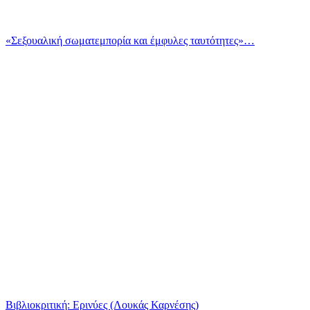
«Σεξουαλική σωματεμπορία και έμφυλες ταυτότητες»…
Βιβλιοκριτική: Ερινύες (Λουκάς Καρνέσης)