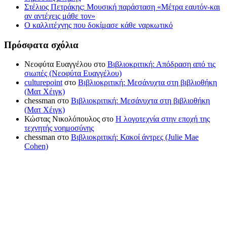
Στέλιος Πετράκης: Μουσική παράσταση «Μέτρα εαυτόν-και
αν αντέχεις μάθε τον»
Ο καλλιτέχνης που δοκίμασε κάθε ναρκωτικό
Πρόσφατα σχόλια
Νεοφύτα Ευαγγέλου
στο
Βιβλιοκριτική: Απόδραση από τις
σιωπές (Νεοφύτα Ευαγγέλου)
culturepoint
στο
Βιβλιοκριτική: Μεσάνυχτα στη βιβλιοθήκη
(Ματ Χέιγκ)
chessman
στο
Βιβλιοκριτική: Μεσάνυχτα στη βιβλιοθήκη
(Ματ Χέιγκ)
Κώστας Νικολόπουλος
στο
Η λογοτεχνία στην εποχή της
τεχνητής νοημοσύνης
chessman
στο
Βιβλιοκριτική: Κακοί άντρες (Julie Mae
Cohen)