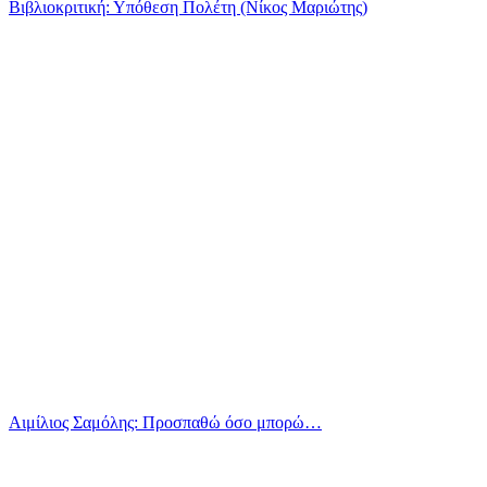
Βιβλιοκριτική: Υπόθεση Πολέτη (Νίκος Μαριώτης)
Αιμίλιος Σαμόλης: Προσπαθώ όσο μπορώ…