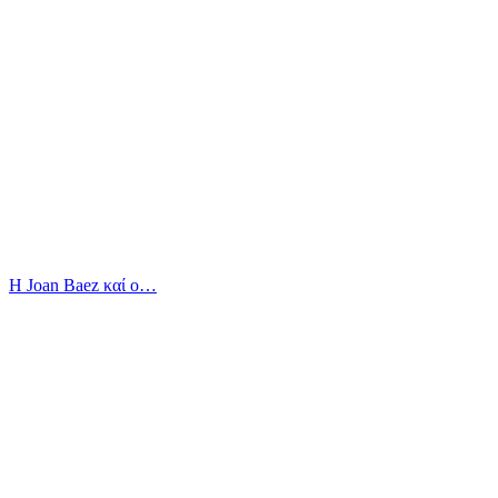
Η Joan Baez καί ο…