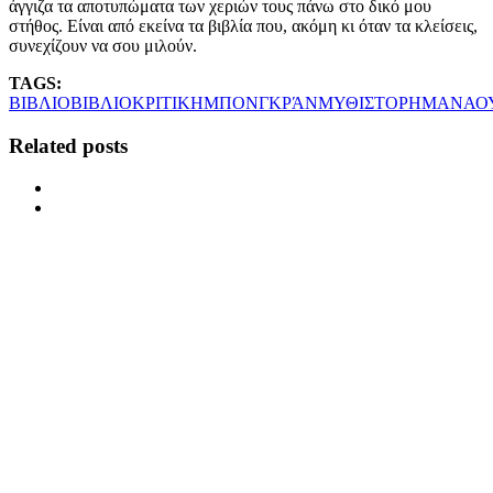
άγγιζα τα αποτυπώματα των χεριών τους πάνω στο δικό μου
στήθος. Είναι από εκείνα τα βιβλία που, ακόμη κι όταν τα κλείσεις,
συνεχίζουν να σου μιλούν.
TAGS:
ΒΙΒΛΙΟ
ΒΙΒΛΙΟΚΡΙΤΙΚΗ
ΜΠΟΝΓΚΡΆΝ
ΜΥΘΙΣΤΟΡΗΜΑ
ΝΑΟ
Related posts