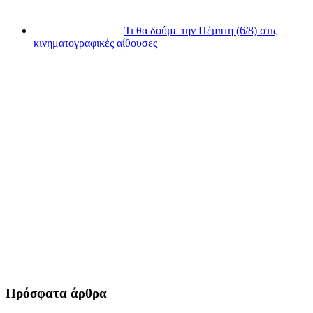
Τι θα δούμε την Πέμπτη (6/8) στις
κινηματογραφικές αίθουσες
Πρόσφατα άρθρα