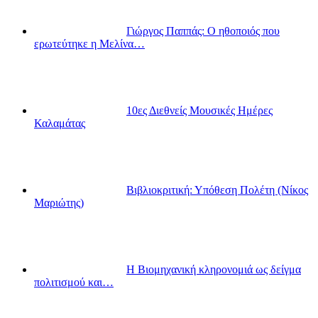
Γιώργος Παππάς: Ο ηθοποιός που
ερωτεύτηκε η Μελίνα…
10ες Διεθνείς Μουσικές Ημέρες
Καλαμάτας
Βιβλιοκριτική: Υπόθεση Πολέτη (Νίκος
Μαριώτης)
Η Βιομηχανική κληρονομιά ως δείγμα
πολιτισμού και…