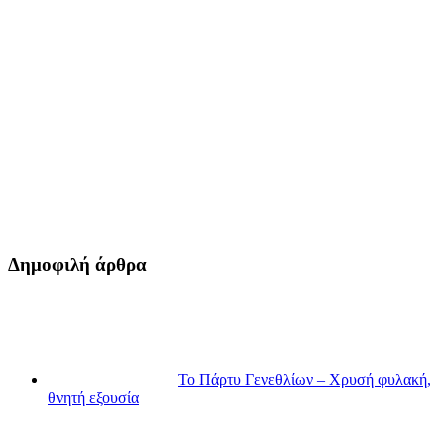
Δημοφιλή άρθρα
Το Πάρτυ Γενεθλίων – Χρυσή φυλακή,
θνητή εξουσία