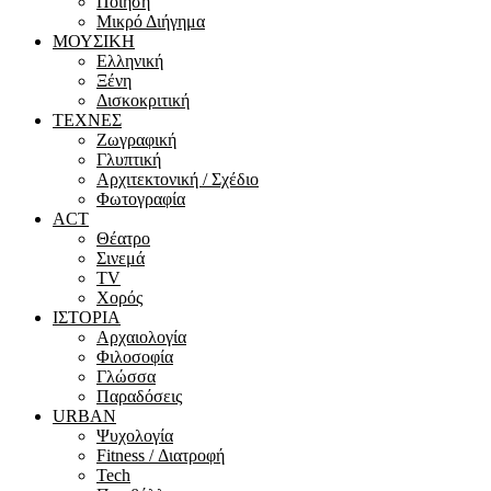
Ποίηση
Μικρό Διήγημα
ΜΟΥΣΙΚΗ
Ελληνική
Ξένη
Δισκοκριτική
ΤΕΧΝΕΣ
Ζωγραφική
Γλυπτική
Αρχιτεκτονική / Σχέδιο
Φωτογραφία
ACT
Θέατρο
Σινεμά
ΤV
Χορός
ΙΣΤΟΡΙΑ
Αρχαιολογία
Φιλοσοφία
Γλώσσα
Παραδόσεις
URBAN
Ψυχολογία
Fitness / Διατροφή
Tech