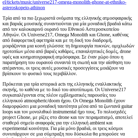
el/tickets/music/universe217-omega-monolith-ghone-at-ethniko-
asteroskopeio-athinon
Τρία από τα πιο ξεχωριστά ονόματα της ελληνικής ατμοσφαιρικής
και βαριάς μουσικής συναντιούνται για μία μοναδική βραδιά κάτω
από τον καλοκαιρινό ουρανό του Εθνικού Αστεροσκοπείου
Αθηνών. Οι Universe217, Omega Monolith και Ghone, καθένας
από διαφορετική αφετηρία και με τη δική του διαδρομή,
μοιράζονται μια κοινή γλώσσα: τη δημιουργία πυκνών, ομιχλωδών
ηχοτοπίων μέσα από βαριές κιθάρες, επαναληπτικές δομές, drone
υφές και κινηματογραφική ατμόσφαιρα. Σε έναν χώρο όπου η
παρατήρηση του ουρανού συναντά τη σιωπή και την αίσθηση του
απέραντου, οι τρεις αυτές μουσικές προσεγγίσεις μοιάζουν να
βρίσκουν το φυσικό τους περιβάλλον.
Πρόκειται για τρία ιστορικά acts της ελληνικής εναλλακτικής
σκηνής, το καθένα με το δικό του αποτύπωμα. Οι Universe217
συγκαταλέγονται στις πλέον εμβληματικές παρουσίες του
ελληνικού atmospheric/doom ήχου. Οι Omega Monolith έχουν
διαμορφώσει μια μοναδική ταυτότητα μέσα από τα ζωντανά guitar
loops και τον μονολιθικό instrumental ήχο τους. Το πολυσχιδές
project Ghone, με ρίζες στο drone και τον πειραματισμό, αποτελεί
σταθερό σημείο αναφοράς για την ελληνική ambient και
experimental κοινότητα. Για μία μόνο βραδιά, οι τρεις κόσμοι
συνυπάρχουν σε μια σύμπραξη που δύσκολα θα μπορούσε να