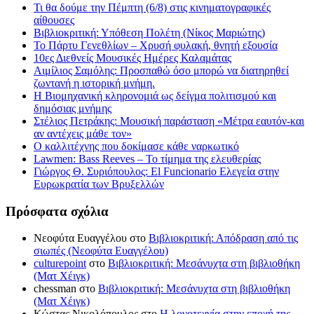
Τι θα δούμε την Πέμπτη (6/8) στις κινηματογραφικές
αίθουσες
Βιβλιοκριτική: Υπόθεση Πολέτη (Νίκος Μαριώτης)
Το Πάρτυ Γενεθλίων – Χρυσή φυλακή, θνητή εξουσία
10ες Διεθνείς Μουσικές Ημέρες Καλαμάτας
Αιμίλιος Σαμόλης: Προσπαθώ όσο μπορώ να διατηρηθεί
ζωντανή η ιστορική μνήμη.
Η Βιομηχανική κληρονομιά ως δείγμα πολιτισμού και
δημόσιας μνήμης
Στέλιος Πετράκης: Μουσική παράσταση «Μέτρα εαυτόν-και
αν αντέχεις μάθε τον»
Ο καλλιτέχνης που δοκίμασε κάθε ναρκωτικό
Lawmen: Bass Reeves – Το τίμημα της ελευθερίας
Γιώργος Θ. Συριόπουλος: El Funcionario Ελεγεία στην
Ευρωκρατία των Βρυξελλών
Πρόσφατα σχόλια
Νεοφύτα Ευαγγέλου
στο
Βιβλιοκριτική: Απόδραση από τις
σιωπές (Νεοφύτα Ευαγγέλου)
culturepoint
στο
Βιβλιοκριτική: Μεσάνυχτα στη βιβλιοθήκη
(Ματ Χέιγκ)
chessman
στο
Βιβλιοκριτική: Μεσάνυχτα στη βιβλιοθήκη
(Ματ Χέιγκ)
Κώστας Νικολόπουλος
στο
Η λογοτεχνία στην εποχή της