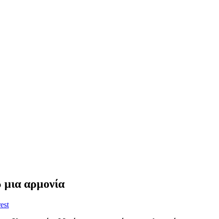
 μια αρμονία
est