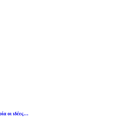
οία οι ιδέες…