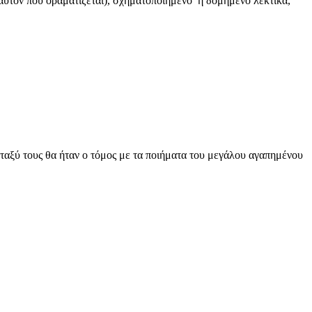
ι αυτόν που οραματίζεται), σχηματοποιημένο ή δομημένο λεκτικά,
εταξύ τους θα ήταν ο τόμος με τα ποιήματα του μεγάλου αγαπημένου