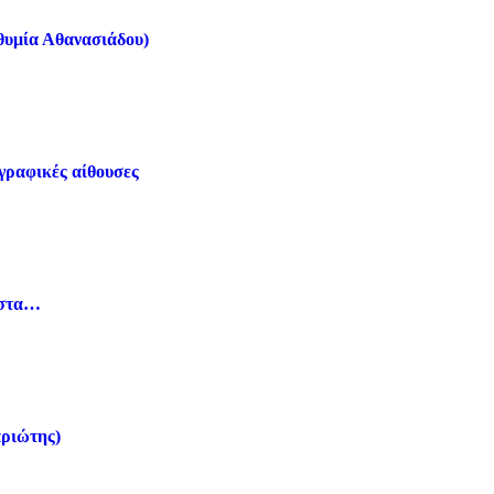
υθυμία Αθανασιάδου)
ογραφικές αίθουσες
ώστα…
αριώτης)