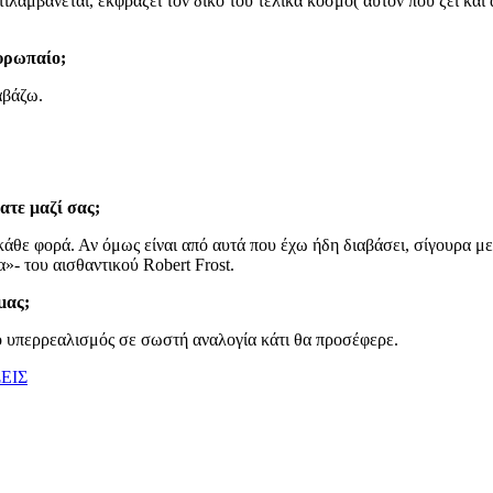
ντιλαμβάνεται, εκφράζει τον δικό του τελικά κόσμο( αυτόν που ζει κα
Ευρωπαίο;
αβάζω.
ατε μαζί σας;
 κάθε φορά. Αν όμως είναι από αυτά που έχω ήδη διαβάσει, σίγουρα μ
»- του αισθαντικού Robert Frost.
μας;
 ο υπερρεαλισμός σε σωστή αναλογία κάτι θα προσέφερε.
ΕΙΣ