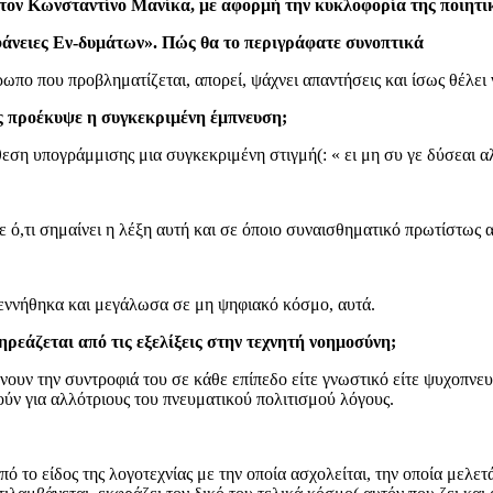
ον Κωνσταντίνο Μανίκα, με αφορμή την κυκλοφορία της ποιητικ
φάνειες Εν-δυμάτων». Πώς θα το περιγράφατε συνοπτικά
πο που προβληματίζεται, απορεί, ψάχνει απαντήσεις και ίσως θέλει
ώς προέκυψε η συγκεκριμένη έμπνευση;
εση υπογράμμισης μια συγκεκριμένη στιγμή(: « ει μη συ γε δύσεαι αλ
με ό,τι σημαίνει η λέξη αυτή και σε όποιο συναισθηματικό πρωτίστως 
 γεννήθηκα και μεγάλωσα σε μη ψηφιακό κόσμο, αυτά.
ηρεάζεται από τις εξελίξεις στην τεχνητή νοημοσύνη;
ουν την συντροφιά του σε κάθε επίπεδο είτε γνωστικό είτε ψυχοπνευ
ούν για αλλότριους του πνευματικού πολιτισμού λόγους.
 το είδος της λογοτεχνίας με την οποία ασχολείται, την οποία μελετά,