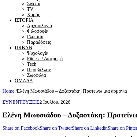
Σινεμά
ΤV
Χορός
ΙΣΤΟΡΙΑ
Αρχαιολογία
Φιλοσοφία
Γλώσσα
Παραδόσεις
URBAN
Ψυχολογία
Fitness / Διατροφή
Tech
Περιβάλλον
Ζωοφιλία
ΟΜΑΔΑ
Home
/
Ελένη Μωυσιάδου – Δοξαστάκη: Προτείνω μια αρμονία
ΣΥΝΕΝΤΕΥΞΕΙΣ
2 Ιουλίου, 2026
Ελένη Μωυσιάδου – Δοξαστάκη: Προτείνω
Share on Facebook
Share on Twitter
Share on Linkedin
Share on Pinter