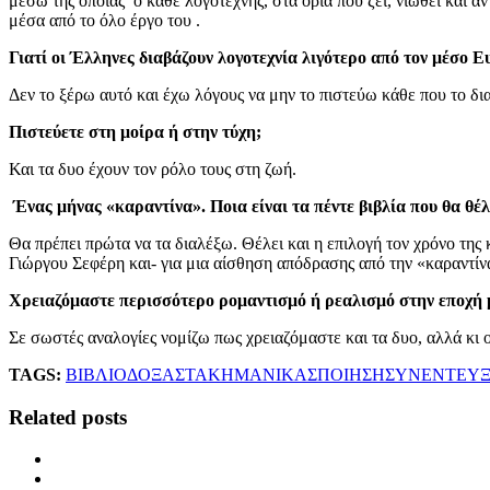
μέσω της οποίας ο κάθε λογοτέχνης, στα όρια που ζει, νιώθει και α
μέσα από το όλο έργο του .
Γιατί οι Έλληνες διαβάζουν λογοτεχνία λιγότερο από τον μέσο 
Δεν το ξέρω αυτό και έχω λόγους να μην το πιστεύω κάθε που το δι
Πιστεύετε στη μοίρα ή στην τύχη;
Και τα δυο έχουν τον ρόλο τους στη ζωή.
Ένας μήνας «καραντίνα». Ποια είναι τα πέντε βιβλία που θα θέλ
Θα πρέπει πρώτα να τα διαλέξω. Θέλει και η επιλογή τον χρόνο της
Γιώργου Σεφέρη και- για μια αίσθηση απόδρασης από την «καραντίνα
Χρειαζόμαστε περισσότερο ρομαντισμό ή ρεαλισμό στην εποχή 
Σε σωστές αναλογίες νομίζω πως χρειαζόμαστε και τα δυο, αλλά κι
TAGS:
ΒΙΒΛΙΟ
ΔΟΞΑΣΤΑΚΗ
ΜΑΝΙΚΑΣ
ΠΟΙΗΣΗ
ΣΥΝΕΝΤΕΥΞ
Related posts