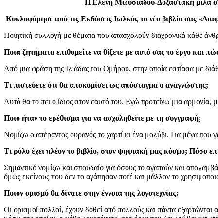
Η Ελένη Μωυσιάδου-Δοξαστάκη μιλά στ
Κυκλοφόρησε από τις Εκδόσεις Ιωλκός το νέο βιβλίο σας «Δια
Ποιητική συλλογή με θέματα που απασχολούν διαχρονικά κάθε άνθρω
Ποια ζητήματα επιθυμείτε να θίξετε με αυτό σας το έργο και π
Από μια φράση της Ιλιάδας του Ομήρου, στην οποία εστίασα με διάθ
Τι πιστεύετε ότι θα αποκομίσει ως απόσταγμα ο αναγνώστης;
Αυτό θα το πει ο ίδιος στον εαυτό του. Εγώ προτείνω μια αρμονία, 
Ποιο ήταν το ερέθισμα για να ασχοληθείτε με τη συγγραφή;
Νομίζω ο απέραντος ουρανός το χαρτί κι ένα μολύβι. Για μένα που
Τι ρόλο έχει πλέον το βιβλίο, στον ψηφιακή μας κόσμο; Πόσο επ
Σημαντικό νομίζω και σπουδαίο για όσους το αγαπούν και απολαμβάν
όμως εκείνους που δεν το αγάπησαν ποτέ και μάλλον το χρησιμοποι
Ποιον ορισμό θα δίνατε στην έννοια της λογοτεχνίας;
Οι ορισμοί πολλοί, έχουν δοθεί από πολλούς και πάντα εξαρτώνται από