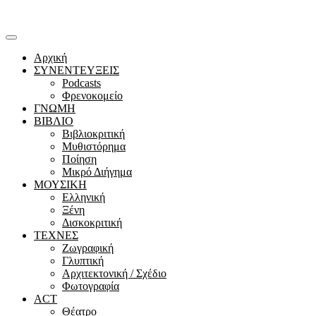
Αρχική
ΣΥΝΕΝΤΕΥΞΕΙΣ
Podcasts
Φρενοκομείο
ΓΝΩΜΗ
ΒΙΒΛΙΟ
Βιβλιοκριτική
Μυθιστόρημα
Ποίηση
Μικρό Διήγημα
ΜΟΥΣΙΚΗ
Ελληνική
Ξένη
Δισκοκριτική
ΤΕΧΝΕΣ
Ζωγραφική
Γλυπτική
Αρχιτεκτονική / Σχέδιο
Φωτογραφία
ACT
Θέατρο