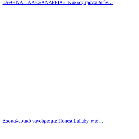
«ΑΘΗΝΑ – ΑΛΕΞΑΝΔΡΕΙΑ». Κύκλος τραγουδιών…
Δασκαλευτικό νανούρισμα: Honest Lullaby, από…