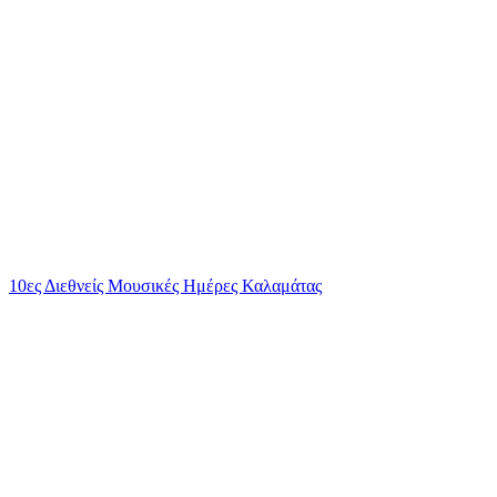
10ες Διεθνείς Μουσικές Ημέρες Καλαμάτας