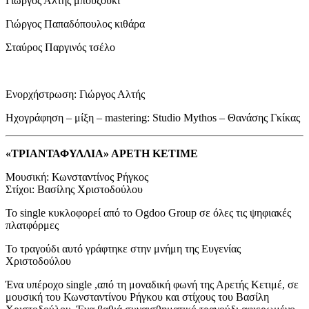
Γιώργος Αλτής μπουζούκι
Γιώργος Παπαδόπουλος κιθάρα
Σταύρος Παργινός τσέλο
Ενορχήστρωση: Γιώργος Αλτής
Ηχογράφηση – μίξη – mastering: Studio Μythos – Θανάσης Γκίκας
«ΤΡΙΑΝΤΑΦΥΛΛΙΑ» ΑΡΕΤΗ ΚΕΤΙΜΕ
Μουσική: Κωνσταντίνος Ρήγκος
Στίχοι: Βασίλης Χριστοδούλου
Το single κυκλοφορεί από το Ogdoo Group σε όλες τις ψηφιακές
πλατφόρμες
Το τραγούδι αυτό γράφτηκε στην μνήμη της Ευγενίας
Χριστοδούλου
Ένα υπέροχο single ,από τη μοναδική φωνή της Αρετής Κετιμέ, σε
μουσική του Κωνσταντίνου Ρήγκου και στίχους του Βασίλη