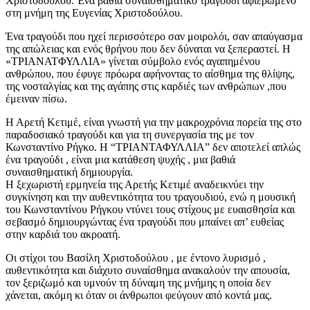
Χριστοδούλου. Ένα βαθιά συναισθηματικό τραγούδι αφιερωμένο
στη μνήμη της Ευγενίας Χριστοδούλου.
Ένα τραγούδι που ηχεί περισσότερο σαν μοιρολόι, σαν απαύγασμα
της απώλειας και ενός θρήνου που δεν δύναται να ξεπεραστεί. Η
«ΤΡΙΑΝΑΤΦΥΛΛΙΑ» γίνεται σύμβολο ενός αγαπημένου
ανθρώπου, που έφυγε πρόωρα αφήνοντας το αίσθημα της θλίψης,
της νοσταλγίας και της αγάπης στις καρδιές των ανθρώπων ,που
έμειναν πίσω.
Η Αρετή Κετιμέ, είναι γνωστή για την μακροχρόνια πορεία της στο
παραδοσιακό τραγούδι και για τη συνεργασία της με τον
Κωνσταντίνο Ρήγκο. Η “ΤΡΙΑΝΤΑΦΥΛΛΙΑ” δεν αποτελεί απλώς
ένα τραγούδι , είναι μια κατάθεση ψυχής , μια βαθιά
συναισθηματική δημιουργία.
Η ξεχωριστή ερμηνεία της Αρετής Κετιμέ αναδεικνύει την
συγκίνηση και την αυθεντικότητα του τραγουδιού, ενώ η μουσική
του Κωνσταντίνου Ρήγκου ντύνει τους στίχους με ευαισθησία και
σεβασμό δημιουργώντας ένα τραγούδι που μπαίνει απ’ ευθείας
στην καρδιά του ακροατή.
Οι στίχοι του Βασίλη Χριστοδούλου , με έντονο λυρισμό ,
αυθεντικότητα και διάχυτο συναίσθημα ανακαλούν την απουσία,
τον ξεριζωμό και υμνούν τη δύναμη της μνήμης η οποία δεν
χάνεται, ακόμη κι όταν οι άνθρωποι φεύγουν από κοντά μας.