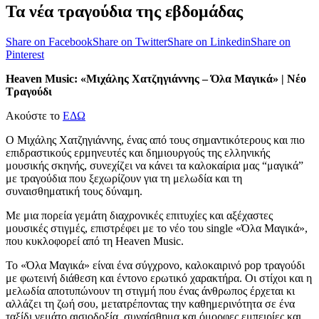
Τα νέα τραγούδια της εβδομάδας
Share on Facebook
Share on Twitter
Share on Linkedin
Share on
Pinterest
Heaven Music: «Μιχάλης Χατζηγιάννης – Όλα Μαγικά» | Νέο
Τραγούδι
Ακούστε το
ΕΔΩ
Ο Μιχάλης Χατζηγιάννης, ένας από τους σημαντικότερους και πιο
επιδραστικούς ερμηνευτές και δημιουργούς της ελληνικής
μουσικής σκηνής, συνεχίζει να κάνει τα καλοκαίρια μας “μαγικά”
με τραγούδια που ξεχωρίζουν για τη μελωδία και τη
συναισθηματική τους δύναμη.
Με μια πορεία γεμάτη διαχρονικές επιτυχίες και αξέχαστες
μουσικές στιγμές, επιστρέφει με το νέο του single «Όλα Μαγικά»,
που κυκλοφορεί από τη Heaven Music.
Το «Όλα Μαγικά» είναι ένα σύγχρονο, καλοκαιρινό pop τραγούδι
με φωτεινή διάθεση και έντονο ερωτικό χαρακτήρα. Οι στίχοι και η
μελωδία αποτυπώνουν τη στιγμή που ένας άνθρωπος έρχεται κι
αλλάζει τη ζωή σου, μετατρέποντας την καθημερινότητα σε ένα
ταξίδι γεμάτο αισιοδοξία, συναίσθημα και όμορφες εμπειρίες και