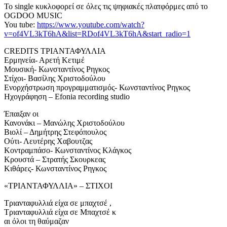
Το single κυκλοφορεί σε όλες τις ψηφιακές πλατφόρμες από το
OGDOO MUSIC
You tube:
https://www.youtube.com/watch?
v=of4VL3kT6hA&list=RDof4VL3kT6hA&start_radio=1
CREDITS ΤΡΙΑΝΤΑΦΥΛΛΙΑ
Ερμηνεία- Αρετή Κετιμέ
Μουσική- Κωνσταντίνος Ρηγκος
Στίχοι- Βασίλης Χριστοδούλου
Ενορχήστρωση προγραμματισμός- Κωνσταντίνος Ρηγκος
Ηχογράφηση – Efonia recording studio
Έπαιξαν οι
Κανονάκι – Μανώλης Χριστοδούλου
Βιολί – Δημήτρης Στεφόπουλος
Ούτι- Λευτέρης Χαβουτζας
Κοντραμπάσο- Κωνσταντίνος Κλάγκος
Κρουστά – Στρατής Σκουρκεας
Κιθάρες- Κωνσταντίνος Ρηγκος
«ΤΡΙΑΝΤΑΦΥΛΛΙΑ» – ΣΤΙΧΟΙ
Τριανταφυλλιά είχα σε μπαχτσέ ,
Τριανταφυλλιά είχα σε Μπαχτσέ κ
αι όλοι τη θαύμαζαν