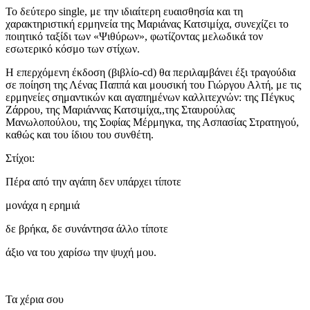
Το δεύτερο single, με την ιδιαίτερη ευαισθησία και τη
χαρακτηριστική ερμηνεία της Μαριάνας Κατσιμίχα, συνεχίζει το
ποιητικό ταξίδι των «Ψιθύρων», φωτίζοντας μελωδικά τον
εσωτερικό κόσμο των στίχων.
Η επερχόμενη έκδοση (βιβλίο-cd) θα περιλαμβάνει έξι τραγούδια
σε ποίηση της Λένας Παππά και μουσική του Γιώργου Αλτή, με τις
ερμηνείες σημαντικών και αγαπημένων καλλιτεχνών: της Πέγκυς
Ζάρρου, της Μαριάννας Κατσιμίχα,,της Σταυρούλας
Μανωλοπούλου, της Σοφίας Μέρμηγκα, της Ασπασίας Στρατηγού,
καθώς και του ίδιου του συνθέτη.
Στίχοι:
Πέρα από την αγάπη δεν υπάρχει τίποτε
μονάχα η ερημιά
δε βρήκα, δε συνάντησα άλλο τίποτε
άξιο να του χαρίσω την ψυχή μου.
Τα χέρια σου