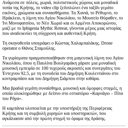
Ανάμεσα σε πόλεις, χωριά, πολιτιστικούς χώρους και μοναδικά
τοπία της Κρήτης, το video clip ξεδιπλώνει ένα ταξίδι γεμάτο
εικόνες, χρώματα και συναισθήματα. Τα Χανιά, το Ρέθυμνο, το
Ηράκλειο, η λίμνη του Αγίου Νικολάου, το Μουσείο Θύραθεν, το
Ίνι Μονοφατσίου, το Νέο Χωριό και οι Αρμένοι Αποκορώνου,
μαζί με το Iphigenia Mythic Retreat, γίνονται μέρος μιας ιστορίας
που αναδεικνύει τη σύγχρονη και αυθεντική Κρήτη.
Τη σκηνοθεσία υπογράφει ο Κώστας Χαλαμπαλάκης. Drone
operator ο Θάνος Σταμούλης.
Τα γυρίσματα πραγματοποιήθηκαν στη μαγευτική λίμνη του Αγίου
Νικολάου, όπου η Παυλίνα Βουλγαράκη χάρισε μια μοναδική
μουσική εμπειρία σε 100 τυχερούς ακροατές και συνεργάτες του
Έντεχνου 92,5, με τη συνοδεία του Δημήτρη Κουλεντιάνου στο
κοντραμπάσο και του Δημήτρη Σιάμπου στην κιθάρα.
Μια βραδιά γεμάτη συναίσθημα, μουσική και όμορφες στιγμές, η
οποία ολοκληρώθηκε με δείπνο στο εστιατόριο «Καρνάγιο – Πίτα
του Ρήγα».
Η καμπάνια υλοποιείται με την υποστήριξη της Περιφέρειας
Κρήτης και τη συμβολή χορηγών και υποστηρικτών, που
αγκάλιασαν από την πρώτη στιγμή το όραμα της δράσης.