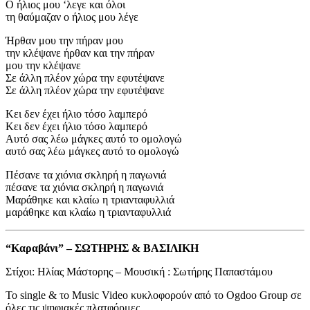
Ο ήλιος μου ‘λεγε και όλοι
τη θαύμαζαν ο ήλιος μου λέγε
Ήρθαν μου την πήραν μου
την κλέψανε ήρθαν και την πήραν
μου την κλέψανε
Σε άλλη πλέον χώρα την εφυτέψανε
Σε άλλη πλέον χώρα την εφυτέψανε
Κει δεν έχει ήλιο τόσο λαμπερό
Κει δεν έχει ήλιο τόσο λαμπερό
Αυτό σας λέω μάγκες αυτό το ομολογώ
αυτό σας λέω μάγκες αυτό το ομολογώ
Πέσανε τα χιόνια σκληρή η παγωνιά
πέσανε τα χιόνια σκληρή η παγωνιά
Μαράθηκε και κλαίω η τριανταφυλλιά
μαράθηκε και κλαίω η τριανταφυλλιά
“Καραβάνι” – ΣΩΤΗΡΗΣ & ΒΑΣΙΛΙΚΗ
Στίχοι: Ηλίας Μάστορης – Μουσική : Σωτήρης Παπαστάμου
Το single & το Music Video κυκλοφορούν από το Ogdoo Group σε
όλες τις ψηφιακές πλατφόρμες