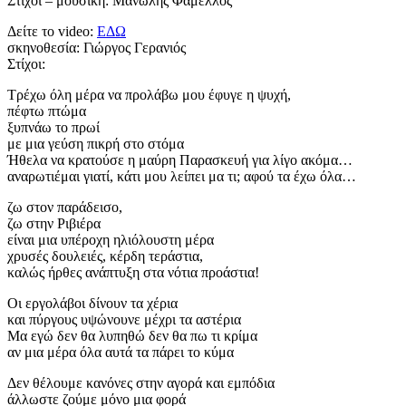
Στίχοι – μουσική: Μανώλης Φάμελλος
Δείτε το video:
ΕΔΩ
σκηνοθεσία: Γιώργος Γερανιός
Στίχοι:
Τρέχω όλη μέρα να προλάβω μου έφυγε η ψυχή,
πέφτω πτώμα
ξυπνάω το πρωί
με μια γεύση πικρή στο στόμα
Ήθελα να κρατούσε η μαύρη Παρασκευή για λίγο ακόμα…
αναρωτιέμαι γιατί, κάτι μου λείπει μα τι; αφού τα έχω όλα…
ζω στον παράδεισο,
ζω στην Ριβιέρα
είναι μια υπέροχη ηλιόλουστη μέρα
χρυσές δουλειές, κέρδη τεράστια,
καλώς ήρθες ανάπτυξη στα νότια προάστια!
Οι εργολάβοι δίνουν τα χέρια
και πύργους υψώνουνε μέχρι τα αστέρια
Μα εγώ δεν θα λυπηθώ δεν θα πω τι κρίμα
αν μια μέρα όλα αυτά τα πάρει το κύμα
Δεν θέλουμε κανόνες στην αγορά και εμπόδια
άλλωστε ζούμε μόνο μια φορά