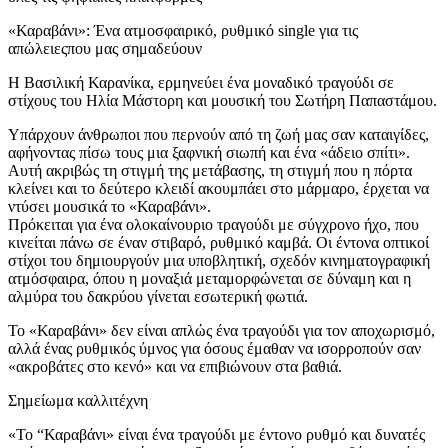
«Καραβάνι»: Ένα ατμοσφαιρικό, ρυθμικό single για τις
απώλειεςπου μας σημαδεύουν
Η Βασιλική Καρανίκα, ερμηνεύει ένα μοναδικό τραγούδι σε
στίχους του Ηλία Μάστορη και μουσική του Σωτήρη Παπαστάμου.
Υπάρχουν άνθρωποι που περνούν από τη ζωή μας σαν καταιγίδες,
αφήνοντας πίσω τους μια ξαφνική σιωπή και ένα «άδειο σπίτι».
Αυτή ακριβώς τη στιγμή της μετάβασης, τη στιγμή που η πόρτα
κλείνει και το δεύτερο κλειδί ακουμπάει στο μάρμαρο, έρχεται να
ντύσει μουσικά το «Καραβάνι».
Πρόκειται για ένα ολοκαίνουριο τραγούδι με σύγχρονο ήχο, που
κινείται πάνω σε έναν στιβαρό, ρυθμικό καμβά. Οι έντονα οπτικοί
στίχοι του δημιουργούν μια υποβλητική, σχεδόν κινηματογραφική
ατμόσφαιρα, όπου η μοναξιά μεταμορφώνεται σε δύναμη και η
αλμύρα του δακρύου γίνεται εσωτερική φωτιά.
Το «Καραβάνι» δεν είναι απλώς ένα τραγούδι για τον αποχωρισμό,
αλλά ένας ρυθμικός ύμνος για όσους έμαθαν να ισορροπούν σαν
«ακροβάτες στο κενό» και να επιβιώνουν στα βαθιά.
Σημείωμα καλλιτέχνη
«Το “Καραβάνι» είναι ένα τραγούδι με έντονο ρυθμό και δυνατές