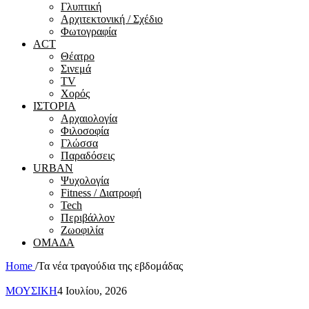
Γλυπτική
Αρχιτεκτονική / Σχέδιο
Φωτογραφία
ACT
Θέατρο
Σινεμά
ΤV
Χορός
ΙΣΤΟΡΙΑ
Αρχαιολογία
Φιλοσοφία
Γλώσσα
Παραδόσεις
URBAN
Ψυχολογία
Fitness / Διατροφή
Tech
Περιβάλλον
Ζωοφιλία
ΟΜΑΔΑ
Home
/
Τα νέα τραγούδια της εβδομάδας
ΜΟΥΣΙΚΗ
4 Ιουλίου, 2026