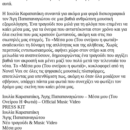
αυτά.
Η Ιουλία Καραπατάκη συναντά για ακόμα μια φορά δισκογραφικά
τον Άγη Παπαπαναγιώτου σε μια βαθιά ανθρώπινη μουσική
εξομολόγηση. Ένα τραγούδι που μιλά για τη φλόγα που επιμένει να
καίει μέσα μας, για τα όνειρα που αντιστέκονται στον χρόνο και για
όλα εκείνα που μας κρατούν ζωντανούς, ακόμη και στις πιο
σιωπηλές μας στιγμές. Το «Μέσα μου (Του ονείρου η φωτιά)»
αναδεικνύει τη δύναμη της απλότητας και της αλήθειας. Χωρίς
περιττούς εντυπωσιασμούς, αφήνει χώρο στον στίχο και στη
μελωδία να αναπνεύσουν, δημιουργώντας ένα τραγούδι που αγγίζει
βαθιά τον ακροατή και μένει μαζί του πολύ μετά την τελευταία του
νότα. Το «Μέσα μου (Του ονείρου η φωτιά)», κυκλοφορεί από τη
Novel Vox σε όλες τις ψηφιακές μουσικές πλατφόρμες,
αποτελώντας μια υπενθύμιση πως, ακόμη κι όταν όλα μοιάζουν να
σβήνουν, υπάρχει πάντα μια φωτιά που συνεχίζει να φωτίζει τον
δρόμο μας: εκείνη που καίει μέσα μας.
Ιουλία Καραπατάκη, Άγης Παπαπαναγιώτου – Μέσα μου (Του
Ονείρου Η Φωτιά) – Official Music Video
PRESS KIT
Ιουλία Καραπατάκη
Άγης Παπαπαναγιώτου
Νέο τραγούδι & Music Video
Μέσα μου