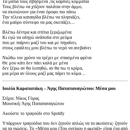
Τα μάτια τους σβησμένα ,τις καρδιές κομμάτια
Τους βλέπω να χτίζουν παλάτια στην άμμο,
να σκοτώνουν για έναν όροφο πιο πάνω
Την τέλεια καταιγίδα βλέπω να πλησιάζει,
ένα μαύρο σύννεφο να μας σκεπάζει…
Βλέπω δέντρα και σπίτια ξεριζωμένα
Κι εγώ να οδηγώ ανάποδα στο ρεύμα
που με παίρνει μαζί του και με πηγαίνει,
στους εφιάλτες μου βλέπω το νερό να ανεβαίνει
Νιώθω τον χρόνο να τρέχει με σπασμένα φρένα
Θε μου κάτι δεν πάει καλά με μένα
δεν ξέρω αν θα λυπηθώ, αν θα πω τι κρίμα,
μια μέρα αν όλους μαζί μας πάρει το κύμα…
Ιουλία Καραπατάκη – Άγης Παπαπαναγιώτου: Μέσα μου
Στίχοι: Νίκος Γύρας
Μουσική: Άγης Παπαπαναγιώτου
Ακούστε το τραγούδι στο Spotify
Υπάρχουν τραγούδια που δεν ζητούν απλώς να τα ακούσεις∙ ζητούν
να τα νιώσεις. Το «Μέσα μου (Του ονείρου η φωτιά)» είναι ένα από