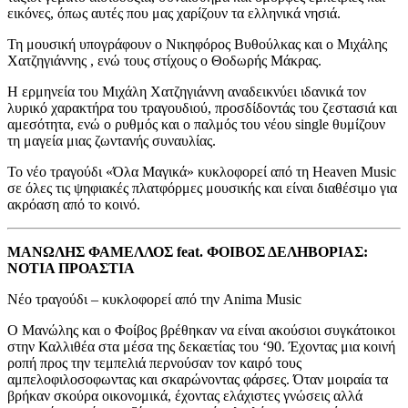
εικόνες, όπως αυτές που μας χαρίζουν τα ελληνικά νησιά.
Τη μουσική υπογράφουν ο Νικηφόρος Βυθούλκας και ο Μιχάλης
Χατζηγιάννης , ενώ τους στίχους ο Θοδωρής Μάκρας.
Η ερμηνεία του Μιχάλη Χατζηγιάννη αναδεικνύει ιδανικά τον
λυρικό χαρακτήρα του τραγουδιού, προσδίδοντάς του ζεστασιά και
αμεσότητα, ενώ ο ρυθμός και ο παλμός του νέου single θυμίζουν
τη μαγεία μιας ζωντανής συναυλίας.
Το νέο τραγούδι «Όλα Μαγικά» κυκλοφορεί από τη Heaven Music
σε όλες τις ψηφιακές πλατφόρμες μουσικής και είναι διαθέσιμο για
ακρόαση από το κοινό.
ΜΑΝΩΛΗΣ ΦΑΜΕΛΛΟΣ feat. ΦΟΙΒΟΣ ΔΕΛΗΒΟΡΙΑΣ:
ΝΟΤΙΑ ΠΡΟΑΣΤΙΑ
Νέο τραγούδι – κυκλοφορεί από την Anima Music
Ο Μανώλης και ο Φοίβος βρέθηκαν να είναι ακούσιοι συγκάτοικοι
στην Καλλιθέα στα μέσα της δεκαετίας του ‘90. Έχοντας μια κοινή
ροπή προς την τεμπελιά περνούσαν τον καιρό τους
αμπελοφιλοσοφωντας και σκαρώνοντας φάρσες. Όταν μοιραία τα
βρήκαν σκούρα οικονομικά, έχοντας ελάχιστες γνώσεις αλλά