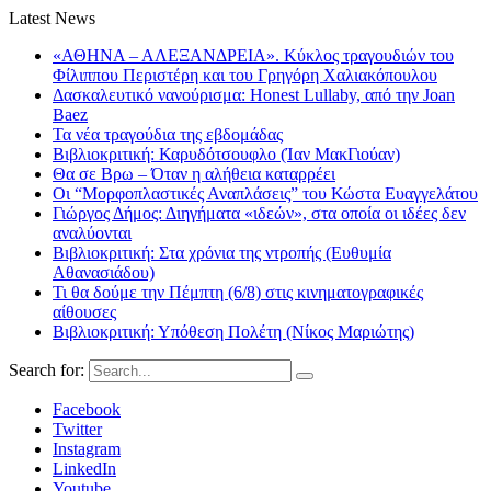
Latest News
«ΑΘΗΝΑ – ΑΛΕΞΑΝΔΡΕΙΑ». Κύκλος τραγουδιών του
Φίλιππου Περιστέρη και του Γρηγόρη Χαλιακόπουλου
Δασκαλευτικό νανούρισμα: Honest Lullaby, από την Joan
Baez
Τα νέα τραγούδια της εβδομάδας
Βιβλιοκριτική: Καρυδότσουφλο (Ίαν ΜακΓιούαν)
Θα σε Βρω – Όταν η αλήθεια καταρρέει
Οι “Μορφοπλαστικές Αναπλάσεις” του Κώστα Ευαγγελάτου
Γιώργος Δήμος: Διηγήματα «ιδεών», στα οποία οι ιδέες δεν
αναλύονται
Βιβλιοκριτική: Στα χρόνια της ντροπής (Ευθυμία
Αθανασιάδου)
Τι θα δούμε την Πέμπτη (6/8) στις κινηματογραφικές
αίθουσες
Βιβλιοκριτική: Υπόθεση Πολέτη (Νίκος Μαριώτης)
Search for:
Facebook
Twitter
Instagram
LinkedIn
Youtube