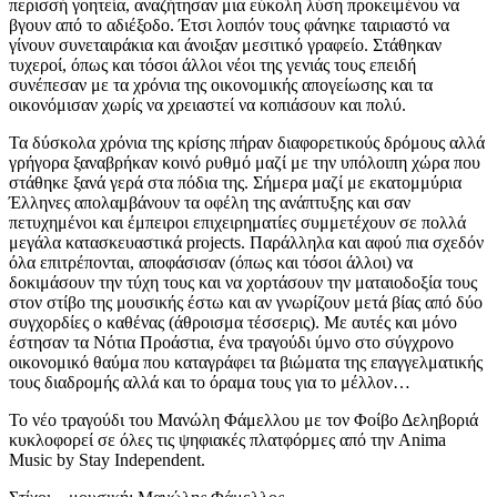
περισσή γοητεία, αναζήτησαν μια εύκολη λύση προκειμένου να
βγουν από το αδιέξοδο. Έτσι λοιπόν τους φάνηκε ταιριαστό να
γίνουν συνεταιράκια και άνοιξαν μεσιτικό γραφείο. Στάθηκαν
τυχεροί, όπως και τόσοι άλλοι νέοι της γενιάς τους επειδή
συνέπεσαν με τα χρόνια της οικονομικής απογείωσης και τα
οικονόμισαν χωρίς να χρειαστεί να κοπιάσουν και πολύ.
Τα δύσκολα χρόνια της κρίσης πήραν διαφορετικούς δρόμους αλλά
γρήγορα ξαναβρήκαν κοινό ρυθμό μαζί με την υπόλοιπη χώρα που
στάθηκε ξανά γερά στα πόδια της. Σήμερα μαζί με εκατομμύρια
Έλληνες απολαμβάνουν τα οφέλη της ανάπτυξης και σαν
πετυχημένοι και έμπειροι επιχειρηματίες συμμετέχουν σε πολλά
μεγάλα κατασκευαστικά projects. Παράλληλα και αφού πια σχεδόν
όλα επιτρέπονται, αποφάσισαν (όπως και τόσοι άλλοι) να
δοκιμάσουν την τύχη τους και να χορτάσουν την ματαιοδοξία τους
στον στίβο της μουσικής έστω και αν γνωρίζουν μετά βίας από δύο
συγχορδίες ο καθένας (άθροισμα τέσσερις). Με αυτές και μόνο
έστησαν τα Νότια Προάστια, ένα τραγούδι ύμνο στο σύγχρονο
οικονομικό θαύμα που καταγράφει τα βιώματα της επαγγελματικής
τους διαδρομής αλλά και το όραμα τους για το μέλλον…
Το νέο τραγούδι του Μανώλη Φάμελλου με τον Φοίβο Δεληβοριά
κυκλοφορεί σε όλες τις ψηφιακές πλατφόρμες από την Anima
Music by Stay Independent.