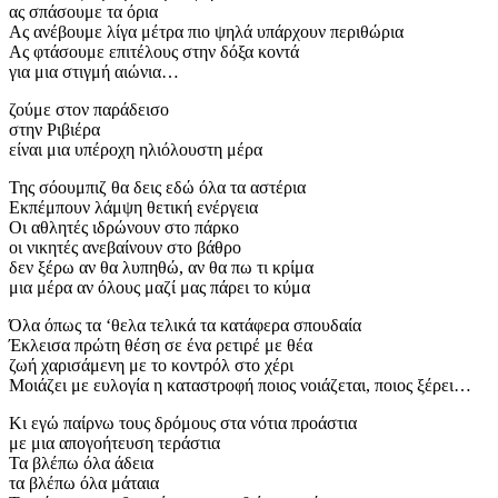
ας σπάσουμε τα όρια
Ας ανέβουμε λίγα μέτρα πιο ψηλά υπάρχουν περιθώρια
Ας φτάσουμε επιτέλους στην δόξα κοντά
για μια στιγμή αιώνια…
ζούμε στον παράδεισο
στην Ριβιέρα
είναι μια υπέροχη ηλιόλουστη μέρα
Της σόουμπιζ θα δεις εδώ όλα τα αστέρια
Εκπέμπουν λάμψη θετική ενέργεια
Οι αθλητές ιδρώνουν στο πάρκο
οι νικητές ανεβαίνουν στο βάθρο
δεν ξέρω αν θα λυπηθώ, αν θα πω τι κρίμα
μια μέρα αν όλους μαζί μας πάρει το κύμα
Όλα όπως τα ‘θελα τελικά τα κατάφερα σπουδαία
Έκλεισα πρώτη θέση σε ένα ρετιρέ με θέα
ζωή χαρισάμενη με το κοντρόλ στο χέρι
Μοιάζει με ευλογία η καταστροφή ποιος νοιάζεται, ποιος ξέρει…
Κι εγώ παίρνω τους δρόμους στα νότια προάστια
με μια απογοήτευση τεράστια
Τα βλέπω όλα άδεια
τα βλέπω όλα μάταια