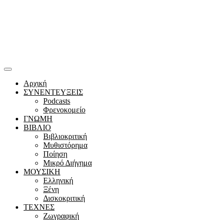
Αρχική
ΣΥΝΕΝΤΕΥΞΕΙΣ
Podcasts
Φρενοκομείο
ΓΝΩΜΗ
ΒΙΒΛΙΟ
Βιβλιοκριτική
Μυθιστόρημα
Ποίηση
Μικρό Διήγημα
ΜΟΥΣΙΚΗ
Ελληνική
Ξένη
Δισκοκριτική
ΤΕΧΝΕΣ
Ζωγραφική