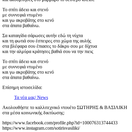
Το σπίτι άδειο και στενό
με συννεφιά ντυμένο
και γω ακροβάτης στο κενό
στα άπατα βαθαίνω.
Σα καταιγίδα σάρωσες αυτήν εδώ τη νύχτα
και τη φωτιά σου έσπειρες στο χώμα της αυλής
στα βλέφαρα σου έπιασες το δάκρυ σου με δίχτυα
και την αλμύρα κράτησες βαθιά σου να την πιεις
Το σπίτι άδειο και στενό
με συννεφιά ντυμένο
και γω ακροβάτης στο κενό
στα άπατα βαθαίνω.
Επίσημη ιστοσελίδα:
Τα νέα μας/ News
Ακολουθήστε το καλλιτεχνικό ντουέτο ΣΩΤΗΡΗΣ & ΒΑΣΙΛΙΚΗ
στα μέσα κοινωνικής δικτύωσης:
https://www.facebook.com/profile.php?id=100076313744433
https://www.instagram.com/sotirisvasiliki/