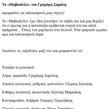
Το «Μαβιοδείλι» του Γρηγόρη Σαμόλη
ομορφαίνει τις καλοκαιρινές μας νύχτες!
Το «Μαβιοδείλι» έχει ήδη ξεκινήσει το ταξίδι του και μας θυμίζει
ότι ο έρωτας και η αισιοδοξία κρύβονται συχνά στα πιο απλά
πράγματα… Όπως ένα χαμόγελο στο δειλινό. Ένα τραγούδι γεμάτο
φως και καλοκαιρινή αύρα.
Ακούστε το, ταξιδέψτε μαζί του και μοιραστείτε το!
Έπαιξαν οι μουσικοί:
Λύρα, τραγούδι: Γρηγόρης Σαμόλης
Λαούτο σολιστικό, ρυθμικό, μαντολίνο: Γιώργος Σκουλάς
Κιθάρες (κλασική, ακουστική): Κώστας Μαρκάκης
Κοντραμπάσο, δοξάρια: Γιώργος Τζωρτζάκης
Τζουρά, κρουστά, ιδιόφωνα: Νίκος Στρατάκης