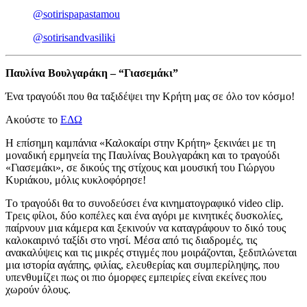
@sotirispapastamou
@sotirisandvasiliki
Παυλίνα Βουλγαράκη – “Γιασεμάκι”
Ένα τραγούδι που θα ταξιδέψει την Κρήτη μας σε όλο τον κόσμο!
Ακούστε το
ΕΔΩ
Η επίσημη καμπάνια «Καλοκαίρι στην Κρήτη» ξεκινάει με τη
μοναδική ερμηνεία της Παυλίνας Βουλγαράκη και το τραγούδι
«Γιασεμάκι», σε δικούς της στίχους και μουσική του Γιώργου
Κυριάκου, μόλις κυκλοφόρησε!
Tο τραγούδι θα το συνοδεύσει ένα κινηματογραφικό video clip.
Τρεις φίλοι, δύο κοπέλες και ένα αγόρι με κινητικές δυσκολίες,
παίρνουν μια κάμερα και ξεκινούν να καταγράφουν το δικό τους
καλοκαιρινό ταξίδι στο νησί. Μέσα από τις διαδρομές, τις
ανακαλύψεις και τις μικρές στιγμές που μοιράζονται, ξεδιπλώνεται
μια ιστορία αγάπης, φιλίας, ελευθερίας και συμπερίληψης, που
υπενθυμίζει πως οι πιο όμορφες εμπειρίες είναι εκείνες που
χωρούν όλους.