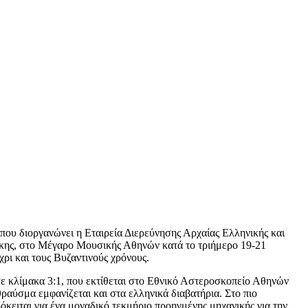
 που διοργανώνει η Εταιρεία Διερεύνησης Αρχαίας Ελληνικής και
κης, στο Μέγαρο Μουσικής Αθηνών κατά το τριήμερο 19-21
ρι και τους Βυζαντινούς χρόνους.
ε κλίμακα 3:1, που εκτίθεται στο Εθνικό Αστεροσκοπείο Αθηνών
ραύσμα εμφανίζεται και στα ελληνικά διαβατήρια. Στο πιο
όκειται για ένα μοναδικό τεκμήριο προηγμένης μηχανικής για την