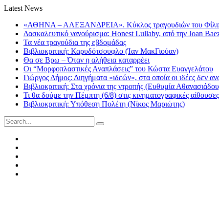
Latest News
«ΑΘΗΝΑ – ΑΛΕΞΑΝΔΡΕΙΑ». Κύκλος τραγουδιών του Φίλιππ
Δασκαλευτικό νανούρισμα: Honest Lullaby, από την Joan Bae
Τα νέα τραγούδια της εβδομάδας
Βιβλιοκριτική: Καρυδότσουφλο (Ίαν ΜακΓιούαν)
Θα σε Βρω – Όταν η αλήθεια καταρρέει
Οι “Μορφοπλαστικές Αναπλάσεις” του Κώστα Ευαγγελάτου
Γιώργος Δήμος: Διηγήματα «ιδεών», στα οποία οι ιδέες δεν αν
Βιβλιοκριτική: Στα χρόνια της ντροπής (Ευθυμία Αθανασιάδου
Τι θα δούμε την Πέμπτη (6/8) στις κινηματογραφικές αίθουσες
Βιβλιοκριτική: Υπόθεση Πολέτη (Νίκος Μαριώτης)
Search
for:
Facebook
Twitter
Instagram
LinkedIn
Youtube