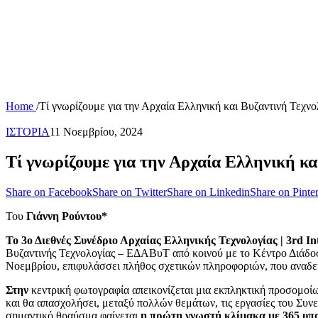
Home
/
Τί γνωρίζουμε για την Αρχαία Ελληνική και Βυζαντινή Τεχνο
ΙΣΤΟΡΙΑ
11 Νοεμβρίου, 2024
Τί γνωρίζουμε για την Αρχαία Ελληνική κα
Share on Facebook
Share on Twitter
Share on Linkedin
Share on Pinter
Του
Γιάννη Ρούντου*
Το 3ο Διεθνές Συνέδριο Αρχαίας Ελληνικής Τεχνολογίας | 3rd In
Βυζαντινής Τεχνολογίας – ΕΔΑΒυΤ από κοινού με το Κέντρο Διάδ
Νοεμβρίου, επιφυλάσσει πλήθος σχετικών πληροφοριών, που αναδεικ
Στην
κεντρική φωτογραφία απεικονίζεται μια εκπληκτική προσομοίω
και θα απασχολήσει, μεταξύ πολλών θεμάτων, τις εργασίες του Συν
σημαντικό θραύσμα φαίνεται
η πρώτη γνωστή κλίμακα με 365 υπο