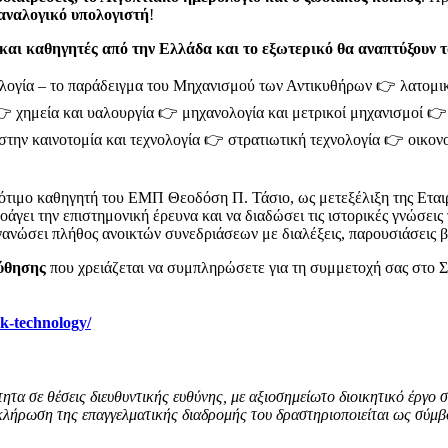
αναλογικό υπολογιστή
!
 και καθηγητές από την Ελλάδα και το εξωτερικό θα αναπτύξουν 
λογία – το παράδειγμα του Μηχανισμού των Αντικυθήρων 👉 λατομική
👉 χημεία και υαλουργία 👉 μηχανολογία και μετρικοί μηχανισμοί 
στην καινοτομία και τεχνολογία 👉 στρατιωτική τεχνολογία 👉 οικον
ότιμο καθηγητή του ΕΜΠ Θεοδόση Π. Τάσιο, ως μετεξέλιξη της Ετα
προάγει την επιστημονική έρευνα και να διαδώσει τις ιστορικές γνώσε
ργανώσει πλήθος ανοικτών συνεδριάσεων με διαλέξεις, παρουσιάσεις βι
ύθησης
που χρειάζεται να συμπληρώσετε για τη συμμετοχή σας στο Συ
ek-technology/
τητα σε θέσεις διευθυντικής ευθύνης, με αξιοσημείωτο διοικητικό έργο 
λήρωση της επαγγελματικής διαδρομής του δραστηριοποιείται ως σύμβο