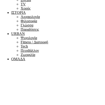
ΤV
Χορός
ΙΣΤΟΡΙΑ
Αρχαιολογία
Φιλοσοφία
Γλώσσα
Παραδόσεις
URBAN
Ψυχολογία
Fitness / Διατροφή
Tech
Περιβάλλον
Ζωοφιλία
ΟΜΑΔΑ