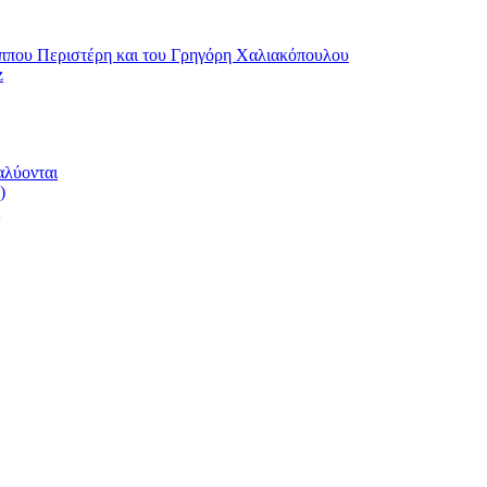
ου Περιστέρη και του Γρηγόρη Χαλιακόπουλου
z
αλύονται
)