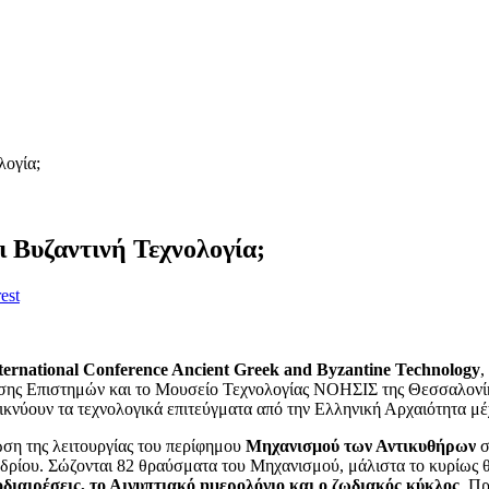
λογία;
ι Βυζαντινή Τεχνολογία;
est
ternational Conference Ancient Greek and Byzantine Technology
,
οσης Επιστημών και το Μουσείο Τεχνολογίας ΝΟΗΣΙΣ της Θεσσαλονί
νύουν τα τεχνολογικά επιτεύγματα από την Ελληνική Αρχαιότητα μέχ
ση της λειτουργίας του περίφημου
Μηχανισμού των Αντικυθήρων
σ
εδρίου. Σώζονται 82 θραύσματα του Μηχανισμού, μάλιστα το κυρίως θ
διαιρέσεις, το Αιγυπτιακό ημερολόγιο και ο ζωδιακός κύκλος
. Πρ