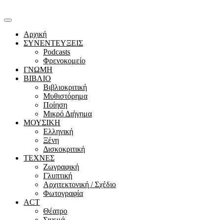
Αρχική
ΣΥΝΕΝΤΕΥΞΕΙΣ
Podcasts
Φρενοκομείο
ΓΝΩΜΗ
ΒΙΒΛΙΟ
Βιβλιοκριτική
Μυθιστόρημα
Ποίηση
Μικρό Διήγημα
ΜΟΥΣΙΚΗ
Ελληνική
Ξένη
Δισκοκριτική
ΤΕΧΝΕΣ
Ζωγραφική
Γλυπτική
Αρχιτεκτονική / Σχέδιο
Φωτογραφία
ACT
Θέατρο
Σινεμά