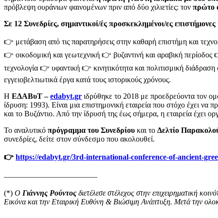
πρόβλεψη ουράνιων φαινομένων πριν από δύο χιλιετίες: τον
πρώτο 
Σε 12 Συνεδρίες, σημαντικοί/ές προσκεκλημένοι/ες επιστήμονες
👉 μετάβαση από τις παρατηρήσεις στην καθαρή επιστήμη και τεχνο
👉 οικοδομική και γεωτεχνική 👉 βυζαντινή και αραβική περίοδος 
τεχνολογία 👉 υφαντική 👉 κινητικότητα και πολιτισμική διάδραση 
εγγειοβελτιωτικά έργα κατά τους ιστορικούς χρόνους.
Η
ΕΔΑΒυΤ –
edabyt.gr
ιδρύθηκε το 2018 με προεδρεύοντα τον ομ
ίδρυση: 1993). Είναι μια επιστημονική εταιρεία που στόχο έχει να 
και το Βυζάντιο. Από την ίδρυσή της έως σήμερα, η εταιρεία έχει ο
Το αναλυτικό
πρόγραμμα του Συνεδρίου
και το
Δελτίο Παρακολο
συνεδρίες, δείτε στον σύνδεσμο που ακολουθεί.
👉
https://edabyt.gr/3rd-international-conference-of-ancient-gre
————————————
(*)
Ο
Γιάννης Ρούντος
διετέλεσε στέλεχος στην επιχειρηματική κοινό
Εικόνα και την Εταιρική Ευθύνη & Βιώσιμη Ανάπτυξη. Μετά την ολοκ