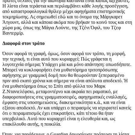
πρώτες σελίδες για την αιωνόβια καστανιά είναι κάπως αξέχαστες.
Η λίστα είναι τεράστια και περιλαμβάνει κάθε λογής προσέγγιση,
από καταστροφολογικά θρίλερ μέχρι αφηγήματα επιστημονικής
τεκμηρίωσης. Ας σημειωθεί εδώ και το όνομα της Μάργκαρετ
Άτγουντ, αλλά και κάποια ακόμα που βρήκαν το κοινό τους και στη
χώρα μας, όπως της Μάγια Λούντε, της Τζένι Όφιλ, του Τζεφ
Βαντερμίρ.
Διαφορά στον τρόπο
Όσον αφορά τη γραφή, όμως, όσον αφορά τον τρόπο, τη μορφή,
την τεχνική, τι είναι αυτό που κυριαρχεί; Πώς γράφεται η
λογοτεχνία σήμερα; Υπάρχει μία και μόνο απάντηση: οπωσδήποτε.
Μπορεί να κυκλοφορήσει ένα μυθιστόρημα τριτοπρόσωπης
αφήγησης με γραμμική δομή που θα θεωρούνταν ξεπερασμένο
πριν από εκατό χρόνια και σήμερα να είναι απόλυτα αποδεκτό. Ή
ένα μυθιστόρημα όπως το Σπίτι από φύλλα του Μαρκ
Ζ.Ντανιελέφσκι, μεταμοντέρνο και ακραία πει ραματικό, με
διαφοροποιήσεις στις γραμματοσειρές, αφηγηματικές εναλλαγές,
έμφαση στις υποσημειώσεις, διακειμενικότητα κ.ά., και να είναι
εξίσου αποδεκτό. Αν και υπάρχει ο πειρασμός να ισχυριστεί κανείς
ότι ο πειραματισμός έχει επικρατήσει, κάτι τέτοιο θα ήταν
υπερβολικό. Αυτό που κυριαρχεί είναι η ελευθερία και, ως
επακόλουθο αυτής, η ποικιλία.
Όταν, για παράδειγμα, ο Guardian δημοσίευσε πρόπερσι τη λίστα