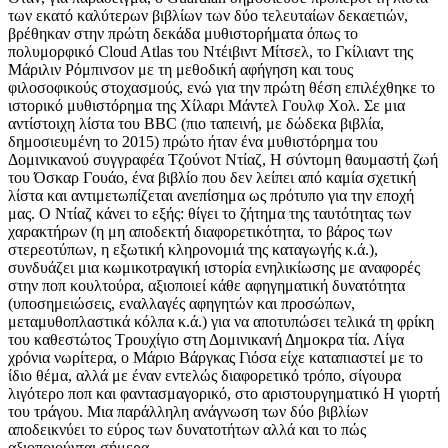
των εκατό καλύτερων βιβλίων των δύο τελευταίων δεκαετιών,
βρέθηκαν στην πρώτη δεκάδα μυθιστορήματα όπως το
πολυμορφικό Cloud Atlas του Ντέιβιντ Μίτσελ, το Γκίλιαντ της
Μάριλιν Ρόμπινσον με τη μεθοδική αφήγηση και τους
φιλοσοφικούς στοχασμούς, ενώ για την πρώτη θέση επιλέχθηκε το
ιστορικό μυθιστόρημα της Χίλαρι Μάντελ Γουλφ Χολ. Σε μια
αντίστοιχη λίστα του BBC (πιο ταπεινή, με δώδεκα βιβλία,
δημοσιευμένη το 2015) πρώτο ήταν ένα μυθιστόρημα του
Δομινικανού συγγραφέα Τζούνοτ Ντίαζ, Η σύντομη θαυμαστή ζωή
του Όσκαρ Γουάο, ένα βιβλίο που δεν λείπει από καμία σχετική
λίστα και αντιμετωπίζεται ανεπίσημα ως πρότυπο για την εποχή
μας. Ο Ντίαζ κάνει το εξής: θίγει το ζήτημα της ταυτότητας των
χαρακτήρων (η μη αποδεκτή διαφορετικότητα, το βάρος των
στερεοτύπων, η εξωτική κληρονομιά της καταγωγής κ.ά.),
συνδυάζει μια κωμικοτραγική ιστορία ενηλικίωσης με αναφορές
στην ποπ κουλτούρα, αξιοποιεί κάθε αφηγηματική δυνατότητα
(υποσημειώσεις, εναλλαγές αφηγητών και προσώπων,
μεταμυθοπλαστικά κόλπα κ.ά.) για να αποτυπώσει τελικά τη φρίκη
του καθεστώτος Τρουχίγιο στη Δομινικανή Δημοκρα τία. Λίγα
χρόνια νωρίτερα, ο Μάριο Βάργκας Γιόσα είχε καταπιαστεί με το
ίδιο θέμα, αλλά με έναν εντελώς διαφορετικό τρόπο, σίγουρα
λιγότερο ποπ και φαντασμαγορικό, στο αριστουργηματικό Η γιορτή
του τράγου. Μια παράλληλη ανάγνωση των δύο βιβλίων
αποδεικνύει το εύρος των δυνατοτήτων αλλά και το πώς
αξιοποιούνται σήμερα.