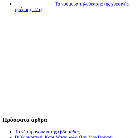
Τα νούμερα τηλεθέασης της χθεσινής
ημέρας (11/5)
Πρόσφατα άρθρα
Τα νέα τραγούδια της εβδομάδας
Βιβλιοκριτική: Καρυδότσουφλο (Ίαν ΜακΓιούαν)