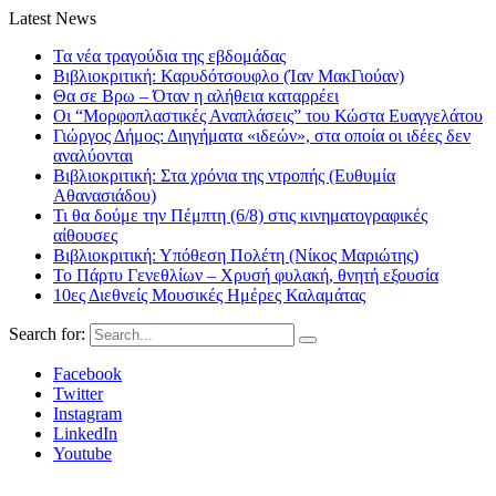
Latest News
Τα νέα τραγούδια της εβδομάδας
Βιβλιοκριτική: Καρυδότσουφλο (Ίαν ΜακΓιούαν)
Θα σε Βρω – Όταν η αλήθεια καταρρέει
Οι “Μορφοπλαστικές Αναπλάσεις” του Κώστα Ευαγγελάτου
Γιώργος Δήμος: Διηγήματα «ιδεών», στα οποία οι ιδέες δεν
αναλύονται
Βιβλιοκριτική: Στα χρόνια της ντροπής (Ευθυμία
Αθανασιάδου)
Τι θα δούμε την Πέμπτη (6/8) στις κινηματογραφικές
αίθουσες
Βιβλιοκριτική: Υπόθεση Πολέτη (Νίκος Μαριώτης)
Το Πάρτυ Γενεθλίων – Χρυσή φυλακή, θνητή εξουσία
10ες Διεθνείς Μουσικές Ημέρες Καλαμάτας
Search for:
Facebook
Twitter
Instagram
LinkedIn
Youtube