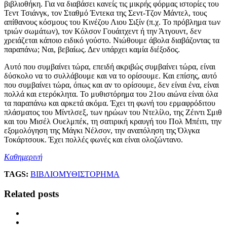
βιβλιοθήκη. Για να διαβάσει κανείς τις μικρής φόρμας ιστορίες του
Τεντ Τσιάνγκ, τον Σταθμό Έντεκα της Σεντ-Τζον Μάντελ, τους
απίθανους κόσμους του Κινέζου Λιου Σιξίν (π.χ. Το πρόβλημα των
τριών σωμάτων), τον Κόλσον Γουάιτχεντ ή την Άτγουντ, δεν
χρειάζεται κάποιο ειδικό γούστο. Νιώθουμε άβολα διαβάζοντας τα
παραπάνω; Ναι, βεβαίως. Δεν υπάρχει καμία διέξοδος.
Αυτό που συμβαίνει τώρα, επειδή ακριβώς συμβαίνει τώρα, είναι
δύσκολο να το συλλάβουμε και να το ορίσουμε. Και επίσης, αυτό
που συμβαίνει τώρα, όπως και αν το ορίσουμε, δεν είναι ένα, είναι
πολλά και ετερόκλητα. Το μυθιστόρημα του 21ου αιώνα είναι όλα
τα παραπάνω και αρκετά ακόμα. Έχει τη φωνή του ερμαφρόδιτου
πλάσματος του Μίντλσεξ, των ηρώων του Ντελίλο, της Ζέιντι Σμιθ
και του Μισέλ Ουελμπέκ, τη σατιρική κραυγή του Πολ Μπέιτι, την
εξομολόγηση της Μάγκι Νέλσον, την αναπόληση της Όλγκα
Τοκάρτσουκ. Έχει πολλές φωνές και είναι ολοζώντανο.
Καθημερινή
TAGS:
ΒΙΒΛΙΟ
ΜΥΘΙΣΤΟΡΗΜΑ
Related posts