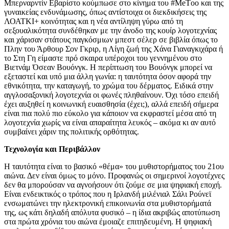
Μπερναρντίν Εβαρίστο κούμπωσε στο κίνημα του #ΜeΤoo και της
γυναικείας ενδυνάμωσης, όπως αντίστοιχα οι διεκδικήσεις της
ΛΟΑΤΚΙ+ κοινότητας και η νέα αντίληψη γύρω από τη
σεξουαλικότητα συνδέθηκαν με την άνοδο της κουίρ λογοτεχνίας
και χάρισαν στάτους παγκόσμιων μπεστ σέλερ σε βιβλία όπως το
Πλην του Άρθουρ Σον Γκριρ, η Λίγη ζωή της Χάνα Γιαναγκιχάρα ή
το Στη Γη είμαστε πρό σκαιρα υπέροχοι του γεννημένου στο
Βιετνάμ Όσεαν Βουόνγκ. Η περίπτωση του Βουόνγκ μπορεί να
εξεταστεί και υπό μια άλλη γωνία: η ταυτότητα όσον αφορά την
εθνικότητα, την καταγωγή, το χρώμα του δέρματος. Ειδικά στην
αγγλοσαξονική λογοτεχνία οι φωνές πληθαίνουν. Όχι τόσο επειδή
έχει αυξηθεί η κοινωνική ευαισθησία (έχει;), αλλά επειδή σήμερα
είναι πια πολύ πιο εύκολο για κάποιον να εκφραστεί μέσα από τη
λογοτεχνία χωρίς να είναι απαραίτητα λευκός – ακόμα κι αν αυτό
συμβαίνει χάριν της πολιτικής ορθότητας.
Τεχνολογία και Περιβάλλον
Η ταυτότητα είναι το βασικό «θέμα» του μυθιστορήματος του 21ου
αιώνα. Δεν είναι όμως το μόνο. Προφανώς οι σημερινοί λογοτέχνες
δεν θα μπορούσαν να αγνοήσουν ότι ζούμε σε μια ψηφιακή εποχή.
Είναι ενδεικτικός ο τρόπος που η Ιρλανδή μιλένιαλ Σάλι Ρούνεϊ
ενσωματώνει την ηλεκτρονική επικοινωνία στα μυθιστορήματά
της, ως κάτι δηλαδή απόλυτα φυσικό – η ίδια ακριβώς αποτύπωση
στα πρώτα χρόνια του αιώνα έμοιαζε επιτηδευμένη. Η ψηφιακή