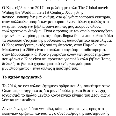
Ο Κιρς εξέδωσε το 2017 μια μελέτη με τίτλο The Global novel:
Writing the World in the 21st Century. Χάρη στην
παγκοσμιοποιημένη μας σκέψη, στα φθηνά αεροπορικά εισιτήρια,
στον πολλαπλασιασμό των μεταφρασμένων τίτλων ή απλώς στο
ίντερνετ, ορισμένα βιβλία φαίνεται πως μας αφορούν όλους,
τουλάχιστον εν δυνάμει. Είναι ο τρόπος με τον οποίο προσεγγίζουν
την ανθρώπινη φύση, μια, ας πούμε, lingua franca που καθιστά όλα
τα υπόλοιπα στοιχεία της μυθοπλασίας διακοσμητικό περιτύλιγμα.
Ο Κιρς αναφέρεται, εκτός από τη Φεράντε, στον Παμούκ, στον
Μπολάνιο (το 2666 είναι το απόλυτο παγκόσμιο μυθστόρημα),
στον Μουρακάμι κ.ά. Κοινό γνώρισμα όλων των παραδειγμάτων
που φέρνει ο Κιρς είναι ότι πρόκειται για πολύ καλά βιβλία. Ίσως,
δηλαδή, το βασικό χαρακτηριστικό ενός «παγκόσμιου
μυθιστορήματος» είναι απλώς η ποιότητά του.
Το σχεδόν πραγματικό
Το 2014, σε ένα πολυσυζητημένο άρθρο που δημοσιεύτηκε στον
Guardian, o συγγραφέας Ντέμιαν Γουόλτερ κατέθεσε τον εξής
ισχυρισμό: το πρώτο μεγάλο λογοτεχνικό κίνημα του 21ου αιώνα
λέγεται transrealism.
Δεν υπάρχει, από όσο γνωρίζω, κάποιος αντίστοιχος όρος στα
ελληνικά· ορίζεται, πάντως, ως ο συνδυασμός της επιστημονικής