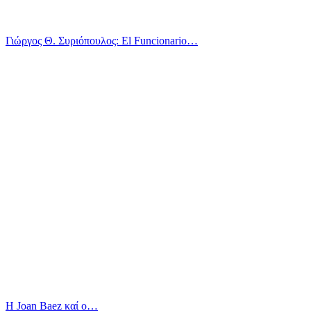
Γιώργος Θ. Συριόπουλος: El Funcionario…
Η Joan Baez καί ο…