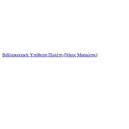
Βιβλιοκριτική: Υπόθεση Πολέτη (Νίκος Μαριώτης)