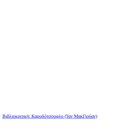
Βιβλιοκριτική: Καρυδότσουφλο (Ίαν ΜακΓιούαν)