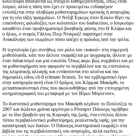
κουλτούρα αποδίδεται ως στοιχείο καθημερινότητας, όπως είναι
λογικό, αλλά η τάση που έχει εν προκειμένω ενδιαφέρον
εντοπίζεται στην πληθώρα μυθιστορημάτων κριτικής ή ανησυχίας
για τη νέα τάξη πραγμάτων. Ο Ντέιβ Έγκερς στον Κύκλο θίγει τις
επικίνδυνες φιλοδοξίες των κολοσσών του διαδικτύου, ο Ισιγκούρο
καταθέτει έναν προβληματισμό βιοηθικής φύσης στο Η Κλάρα και
ο ήλιος, ο νεαρός Γάλλος Πιερ Ντικροζέ παρατηρεί στην
Ανακάλυψη των σωμάτων πόσο απέχει η πρόοδος από την τρέλα.
Η τεχνολογία έχει συνήθως τον ρόλο του «κακού» στη σημερινή
μυθοπλασία, κάτι που άλλοτε εκφράζεται με ψυχραιμία, άλλοτε με
έναν διδακτισμό και μια ευκολία. Όπως ακρι- βώς συμβαίνει και με
τα μυθιστορήματα που αφορούν το περιβάλλον και τις επιπτώσεις
της κλιματικής αλλαγής και εντάσσονται στο ολοένα και πιο
δημοφιλές είδος cli-fi (climate fiction). Το πιο εμβληματικό έργο
στην κατηγορία αυτή είναι Ο δρόμος του Κόρμακ Μακάρθι, το
μετααποκαλυπτικό έπος που ακολουθήθηκε από την επιτυχημένη
κινηματογραφική του μεταφορά με τον Βίγκο Μόρτενσεν.
Το δυστοπικό μυθιστόρημα του Μακάρθι κέρδισε το Πούλιτζερ το
2007 και δώδεκα χρόνια αργότερα ο Ρίτσαρντ Πάουερς τιμήθηκε
με το ίδιο βραβείο για τις Κορυφές της ζωής, ένα εντελώς άλλου
τύπου περιβαλλοντικό μυθιστόρημα, ρεαλιστικής υφής, για την
καταστροφή των δασών. Ο Πάουερς συστηματικά εκφράζει στα
βιβλία του τις περιβαλλοντικές του ανησυχίες, αλλά εκείνες οι