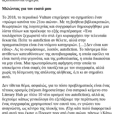
Μιλώντας για τον ευατό μου
Το 2018, το περιοδικό Vulture επιχείρησε να σχηματίσει έναν
«πρώιμο κανόνα του 21ου αιώνα». Με τη βοήθεια βιβλιοκριτικών,
θεωρητικών της λογοτεχνίας και συγγραφέων δημιουργήθηκε μια
λίστα τίτλων και προέκυψε το εξής συμπέρασμα: «Ένα
τουλάχιστον ξεχωριστό νέο στιλ έχει κυριαρχήσει την τελευταία
δεκαετία. Πείτε το autofiction αν θέλετε, αλλά στην
πραγματικότητα είναι ένα ντόμινο κατηγοριών. […] Δεν είναι καν
είδος». Ας το ονομάσουμε, λοιπόν, autofiction. Το πάντρεμα δύο
αντίθετων κατευθύνσεων: της αυτοβιογραφίας, η οποία οφείλει να
είναι πιστή στα γεγονότα, και της μυθοπλασίας, η οποία δικαιούται
να μην είναι. Mια πρωτοπρόσωπη αφήγηση στην οποία το
υποκείμενο είναι σαφές ότι ταυτίζεται με τον συγγραφέα, αλλά
χωρίς τη δέσμευση της απόλυτης αλήθειας, ό,τι κι αν σημαίνει
αυτό.
Δεν τίθεται θέμα, ασφαλώς, για το πόσο προβληματικός είναι ένας
τέτοιος ορισμός (πέρυσι δημοσιεύτηκε ένα σατιρικό κείμενο στο
Literary Hub με τίτλο 10 νέοι ορισμοί του autofiction), αλλά ας
δεχτούμε κάπως γενικόλογα ότι εξετάζουμε την περίπτωση που
ένας συγγραφέας χρησιμοποιεί τον εαυτό του, εν γνώσει του
αναγνώστη, ως κέντρο της πλοκής του. (Όχι κάτι πολύ διαφορετικό
από αυτό που έκανε ο Προυστ πριν από έναν αιώνα, πάντως.) Κάτω