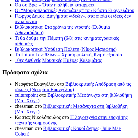
Θα σε Βρω – Όταν η αλήθεια καταρρέει
Οι “Μορφοπλαστικές Αναπλάσεις” του Κώστα Ευαγγελάτου
Γιώργος Δήμος: Διηγήματα «ιδεών», στα οποία οι ιδέες δεν
αναλύονται
Βιβλιοκριτική: Στα χρόνια της ντροπής (Ευθυμία
Αθανασιάδου)
Τι θα δούμε την Πέμπτη (6/8) στις κινηματογραφικές
αίθουσες
Βιβλιοκριτική: Υπόθεση Πολέτη (Νίκος Μαριώτης)
Το Πάρτυ Γενεθλίων – Χρυσή φυλακή, θνητή εξουσία
10ες Διεθνείς Μουσικές Ημέρες Καλαμάτας
Πρόσφατα σχόλια
Νεοφύτα Ευαγγέλου
στο
Βιβλιοκριτική: Απόδραση από τις
σιωπές (Νεοφύτα Ευαγγέλου)
culturepoint
στο
Βιβλιοκριτική: Μεσάνυχτα στη βιβλιοθήκη
(Ματ Χέιγκ)
chessman
στο
Βιβλιοκριτική: Μεσάνυχτα στη βιβλιοθήκη
(Ματ Χέιγκ)
Κώστας Νικολόπουλος
στο
Η λογοτεχνία στην εποχή της
τεχνητής νοημοσύνης
chessman
στο
Βιβλιοκριτική: Κακοί άντρες (Julie Mae
Cohen)