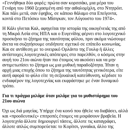
«Γεννήθηκα δύο φορές: πρώτα σαν κοριτσάκι, μια μέρα του
Γενάρη του 1960 ξεχασμένη από την αιθαλομίχλη, στο Ντητρόιτ.
Και πάλι μετά, σαν έφηβος, σε κάποιο θάλαμο στα Επείγοντα,
κοντά στο Πετόσκυ του Μίσιγκαν, τον Αύγουστο του 1974».
H Κάλι γίνεται Καλ, αφηγείται την ιστορία της οικογένειάς της από
τη Μικρά Ασία στις ΗΠΑ και ο Ευγενίδης φέρνει στο λογοτεχνικό
προσκήνιο το ζήτημα της ταυτότητας φύλου, πριν ακόμα νιώσουμε
άνετα να συζητήσουμε οτιδήποτε σχετικό σε επίπεδο κοινωνίας.
Και σε αντίθεση με το ονειρικό Ορλάντο της Γουλφ ή άλλες
αντίστοιχες λογοτεχνικές απόπειρες στο παρελθόν, ο κόσμος στην
αυγή του 21ου αιώνα ήταν πιο έτοιμος να ακούσει και να μην
αντιμετωπίσει το ζήτημα ως μια μυθική παραδοξότητα. Ήταν η
αρχή μιας εποχής όπου το ζήτημα της ταυτότητας γενικότερα, είτε
αυτή αφορά το φύλο είτε τη σεξουαλική κατεύθυνση, κέρδισε το
ενδιαφέρον της λογοτεχνίας και εκφράστηκε με έναν δυναμικό
τρόπο.
Για τι πράγμα μιλάμε όταν μιλάμε για το μυθιστόρημα του
21ου αιώνα
Όχι ως διά μαγείας. Υπήρχε ένα κοινό που ήθελε να διαβάσει, αλλά
και «προοδευτικές» επιτροπές έτοιμες να μοιράσουν βραβεία. Η
λογοτεχνία άλλοτε δημιουργεί τάσεις, άλλοτε τις καταγράφει,
άλλοτε απλώς συμπορεύεται: το Κορίτσι, γυναίκα, άλλο της