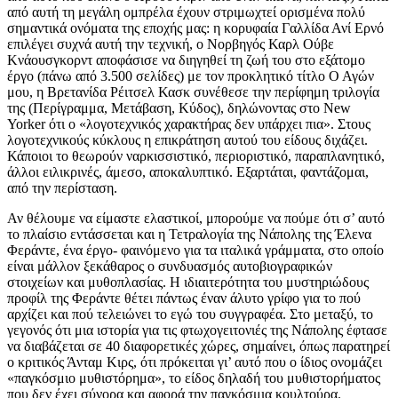
από αυτή τη μεγάλη ομπρέλα έχουν στριμωχτεί ορισμένα πολύ
σημαντικά ονόματα της εποχής μας: η κορυφαία Γαλλίδα Ανί Ερνό
επιλέγει συχνά αυτή την τεχνική, ο Νορβηγός Καρλ Ούβε
Κνάουσγκορντ αποφάσισε να διηγηθεί τη ζωή του στο εξάτομο
έργο (πάνω από 3.500 σελίδες) με τον προκλητικό τίτλο Ο Αγών
μου, η Βρετανίδα Ρέιτσελ Κασκ συνέθεσε την περίφημη τριλογία
της (Περίγραμμα, Μετάβαση, Κύδος), δηλώνοντας στο New
Yorker ότι ο «λογοτεχνικός χαρακτήρας δεν υπάρχει πια». Στους
λογοτεχνικούς κύκλους η επικράτηση αυτού του είδους διχάζει.
Κάποιοι το θεωρούν ναρκισσιστικό, περιοριστικό, παραπλανητικό,
άλλοι ειλικρινές, άμεσο, αποκαλυπτικό. Εξαρτάται, φαντάζομαι,
από την περίσταση.
Αν θέλουμε να είμαστε ελαστικοί, μπορούμε να πούμε ότι σ’ αυτό
το πλαίσιο εντάσσεται και η Τετραλογία της Νάπολης της Έλενα
Φεράντε, ένα έργο- φαινόμενο για τα ιταλικά γράμματα, στο οποίο
είναι μάλλον ξεκάθαρος ο συνδυασμός αυτοβιογραφικών
στοιχείων και μυθοπλασίας. Η ιδιαιτερότητα του μυστηριώδους
προφίλ της Φεράντε θέτει πάντως έναν άλυτο γρίφο για το πού
αρχίζει και πού τελειώνει το εγώ του συγγραφέα. Στο μεταξύ, το
γεγονός ότι μια ιστορία για τις φτωχογειτονιές της Νάπολης έφτασε
να διαβάζεται σε 40 διαφορετικές χώρες, σημαίνει, όπως παρατηρεί
ο κριτικός Άνταμ Κιρς, ότι πρόκειται γι’ αυτό που ο ίδιος ονομάζει
«παγκόσμιο μυθιστόρημα», το είδος δηλαδή του μυθιστορήματος
που δεν έχει σύνορα και αφορά την παγκόσμια κουλτούρα.