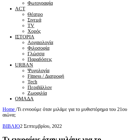
Φωτογραφία
ACT
Θέατρο
Σινεμά
ΤV
Χορός
ΙΣΤΟΡΙΑ
Αρχαιολογία
Φιλοσοφία
Γλώσσα
Παραδόσεις
URBAN
Ψυχολογία
Fitness / Διατροφή
Tech
Περιβάλλον
Ζωοφιλία
ΟΜΑΔΑ
Home
/
Τι εννοούμε όταν μιλάμε για το μυθιστόρημα του 21ου
αιώνα;
ΒΙΒΛΙΟ
2 Σεπτεμβρίου, 2022
Τι εννοούμε όταν μιλάμε για το