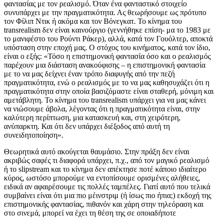
φαντασίας με τον ρεαλισμό. Όταν ένα φανταστικό στοιχείο
συνυπάρχει με την πραγματικότητα. Ας θεωρήσουμε ως πρότυπο
τον Φίλιπ Ντικ ή ακόμα και τον Βόνεγκατ. Το κίνημα του
transrealism δεν είναι καινούργιο (γεννήθηκε επίση- μα το 1983 με
το μανιφέστο του Ρούντι Ράκερ), αλλά, κατά τον Γουόλτερ, αποκτά
υπόσταση στην εποχή μας. Ο στόχος του κινήματος, κατά τον ίδιο,
είναι ο εξής: «Τόσο η επιστημονική φαντασία όσο και ο ρεαλισμός
παρέχουν μια διάσταση ανακούφισης – η επιστημονική φαντασία
με το να μας δείχνει έναν τρόπο διαφυγής από την πεζή
πραγματικότητα, ενώ ο ρεαλισμός με το να μας καθησυχάζει ότι η
πραγματικότητα στην οποία βασιζόμαστε είναι σταθερή, μόνιμη και
αμετάβλητη. Το κίνημα του transrealism υπάρχει για να μας κάνει
να νιώσουμε άβολα, λέγοντας ότι η πραγματικότητα είναι, στην
καλύτερη περίπτωση, μια κατασκευή και, στη χειρότερη,
ανύπαρκτη. Και ότι δεν υπάρχει διέξοδος από αυτή τη
συνειδητοποίηση».
Θεωρητικά αυτό ακούγεται θαυμάσιο. Στην πράξη δεν είναι
ακριβώς σαφές τι διαφορά υπάρχει, π.χ., από τον μαγικό ρεαλισμό
ή το slipstream και το κίνημα δεν απέκτησε ποτέ κάποιο ιδιαίτερο
κύρος, ωστόσο μπορούμε να εντοπίσουμε ορισμένες αλήθειες,
ειδικά αν αφαιρέσουμε τις πολλές ταμπέλες. Γιατί αυτό που τελικά
συμβαίνει είναι ότι μια πιο μέινστριμ (ή ίσως πιο ήπια;) εκδοχή της
επιστημονικής φαντασίας, πιθανόν και χάρη στην τηλεόραση και
στο σινεμά, μπορεί να έχει τη θέση της σε οποιαδήποτε