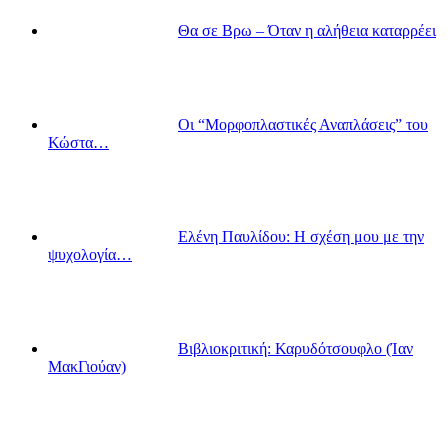
Θα σε Βρω – Όταν η αλήθεια καταρρέει
Οι “Μορφοπλαστικές Αναπλάσεις” του
Κώστα…
Ελένη Παυλίδου: Η σχέση μου με την
ψυχολογία…
Βιβλιοκριτική: Καρυδότσουφλο (Ίαν
ΜακΓιούαν)