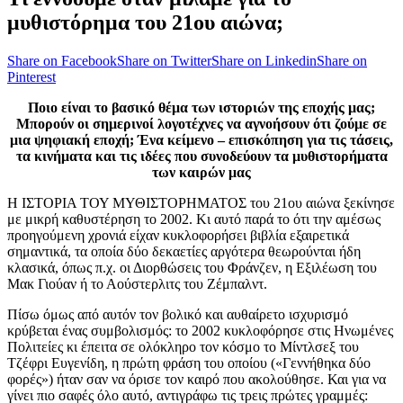
μυθιστόρημα του 21ου αιώνα;
Share on Facebook
Share on Twitter
Share on Linkedin
Share on
Pinterest
Ποιο είναι το βασικό θέμα των ιστοριών της εποχής μας;
Μπορούν οι σημερινοί λογοτέχνες να αγνοήσουν ότι ζούμε σε
μια ψηφιακή εποχή; Ένα κείμενο – επισκόπηση για τις τάσεις,
τα κινήματα και τις ιδέες που συνοδεύουν τα μυθιστορήματα
των καιρών μας
Η ΙΣΤΟΡΙΑ ΤΟΥ ΜΥΘΙΣΤΟΡΗΜΑΤΟΣ του 21ου αιώνα ξεκίνησε
με μικρή καθυστέρηση το 2002. Κι αυτό παρά το ότι την αμέσως
προηγούμενη χρονιά είχαν κυκλοφορήσει βιβλία εξαιρετικά
σημαντικά, τα οποία δύο δεκαετίες αργότερα θεωρούνται ήδη
κλασικά, όπως π.χ. οι Διορθώσεις του Φράνζεν, η Εξιλέωση του
Μακ Γιούαν ή το Αούστερλιτς του Ζέμπαλντ.
Πίσω όμως από αυτόν τον βολικό και αυθαίρετο ισχυρισμό
κρύβεται ένας συμβολισμός: το 2002 κυκλοφόρησε στις Ηνωμένες
Πολιτείες κι έπειτα σε ολόκληρο τον κόσμο το Μίντλσεξ του
Τζέφρι Ευγενίδη, η πρώτη φράση του οποίου («Γεννήθηκα δύο
φορές») ήταν σαν να όρισε τον καιρό που ακολούθησε. Και για να
γίνει πιο σαφές όλο αυτό, αντιγράφω τις τρεις πρώτες γραμμές: