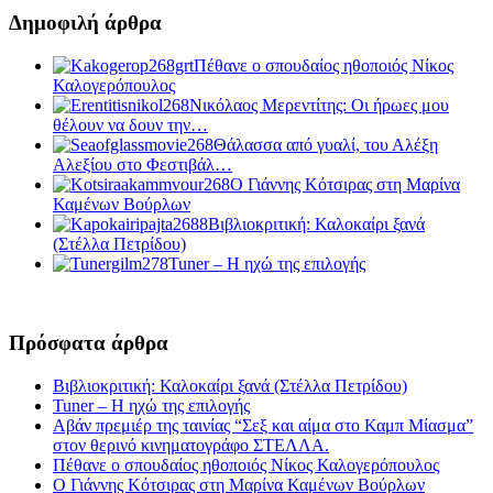
Δημοφιλή άρθρα
Πέθανε ο σπουδαίος ηθοποιός Νίκος
Καλογερόπουλος
Νικόλαος Μερεντίτης: Οι ήρωες μου
θέλουν να δουν την…
Θάλασσα από γυαλί, του Αλέξη
Αλεξίου στο Φεστιβάλ…
Ο Γιάννης Κότσιρας στη Μαρίνα
Καμένων Βούρλων
Βιβλιοκριτική: Καλοκαίρι ξανά
(Στέλλα Πετρίδου)
Tuner – Η ηχώ της επιλογής
Πρόσφατα άρθρα
Βιβλιοκριτική: Καλοκαίρι ξανά (Στέλλα Πετρίδου)
Tuner – Η ηχώ της επιλογής
Αβάν πρεμιέρ της ταινίας “Σεξ και αίμα στο Καμπ Μίασμα”
στον θερινό κινηματογράφο ΣΤΕΛΛΑ.
Πέθανε ο σπουδαίος ηθοποιός Νίκος Καλογερόπουλος
Ο Γιάννης Κότσιρας στη Μαρίνα Καμένων Βούρλων