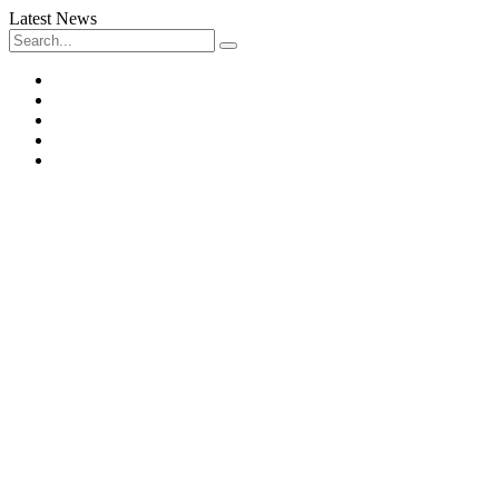
Latest News
Search
for:
Facebook
Twitter
Instagram
LinkedIn
Youtube