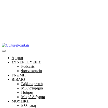
Αρχική
ΣΥΝΕΝΤΕΥΞΕΙΣ
Podcasts
Φρενοκομείο
ΓΝΩΜΗ
ΒΙΒΛΙΟ
Βιβλιοκριτική
Μυθιστόρημα
Ποίηση
Μικρό Διήγημα
ΜΟΥΣΙΚΗ
Ελληνική