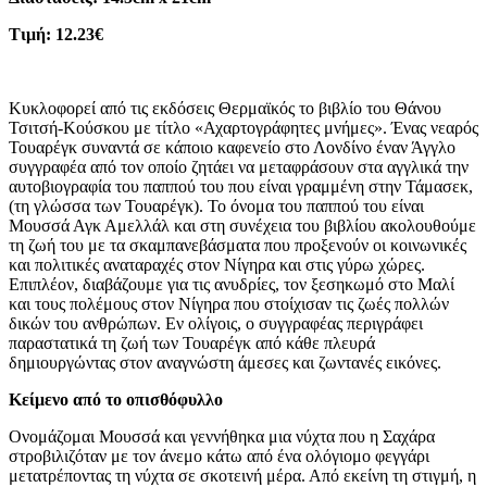
Τιμή: 12.23€
Κυκλοφορεί από τις εκδόσεις Θερμαϊκός το βιβλίο του Θάνου
Τσιτσή-Κούσκου με τίτλο «Αχαρτογράφητες μνήμες». Ένας νεαρός
Τουαρέγκ συναντά σε κάποιο καφενείο στο Λονδίνο έναν Άγγλο
συγγραφέα από τον οποίο ζητάει να μεταφράσουν στα αγγλικά την
αυτοβιογραφία του παππού του που είναι γραμμένη στην Τάμασεκ,
(τη γλώσσα των Τουαρέγκ). Το όνομα του παππού του είναι
Μουσσά Αγκ Αμελλάλ και στη συνέχεια του βιβλίου ακολουθούμε
τη ζωή του με τα σκαμπανεβάσματα που προξενούν οι κοινωνικές
και πολιτικές αναταραχές στον Νίγηρα και στις γύρω χώρες.
Επιπλέον, διαβάζουμε για τις ανυδρίες, τον ξεσηκωμό στο Μαλί
και τους πολέμους στον Νίγηρα που στοίχισαν τις ζωές πολλών
δικών του ανθρώπων. Εν ολίγοις, ο συγγραφέας περιγράφει
παραστατικά τη ζωή των Τουαρέγκ από κάθε πλευρά
δημιουργώντας στον αναγνώστη άμεσες και ζωντανές εικόνες.
Κείμενο από το οπισθόφυλλο
Ονομάζομαι Μουσσά και γεννήθηκα μια νύχτα που η Σαχάρα
στροβιλιζόταν με τον άνεμο κάτω από ένα ολόγιομο φεγγάρι
μετατρέποντας τη νύχτα σε σκοτεινή μέρα. Από εκείνη τη στιγμή, η