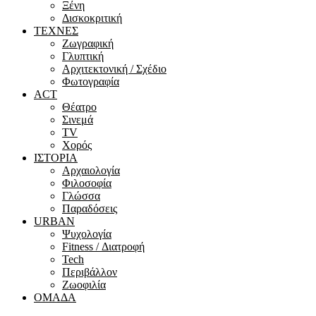
Ξένη
Δισκοκριτική
ΤΕΧΝΕΣ
Ζωγραφική
Γλυπτική
Αρχιτεκτονική / Σχέδιο
Φωτογραφία
ACT
Θέατρο
Σινεμά
ΤV
Χορός
ΙΣΤΟΡΙΑ
Αρχαιολογία
Φιλοσοφία
Γλώσσα
Παραδόσεις
URBAN
Ψυχολογία
Fitness / Διατροφή
Tech
Περιβάλλον
Ζωοφιλία
ΟΜΑΔΑ