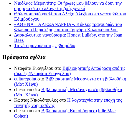
Νικόλαος Μερεντίτης: Οι ήρωες μου θέλουν να δουν την
ομορφιά στο μέλλον, στη ζωή, γενικά
Θάλασσα από γυαλί, του Αλέξη Αλεξίου στο Φεστιβάλ του
Εδιμβούργου
«ΑΘΗΝΑ – ΑΛΕΞΑΝΔΡΕΙΑ». Κύκλος τραγουδιών του
Φίλιππου Περιστέρη και του Γρηγόρη Χαλιακόπουλου
Δασκαλευτικό νανούρισμα: Honest Lullaby, από την Joan
Baez
Τα νέα τραγούδια της εβδομάδας
Πρόσφατα σχόλια
Νεοφύτα Ευαγγέλου
στο
Βιβλιοκριτική: Απόδραση από τις
σιωπές (Νεοφύτα Ευαγγέλου)
culturepoint
στο
Βιβλιοκριτική: Μεσάνυχτα στη βιβλιοθήκη
(Ματ Χέιγκ)
chessman
στο
Βιβλιοκριτική: Μεσάνυχτα στη βιβλιοθήκη
(Ματ Χέιγκ)
Κώστας Νικολόπουλος
στο
Η λογοτεχνία στην εποχή της
τεχνητής νοημοσύνης
chessman
στο
Βιβλιοκριτική: Κακοί άντρες (Julie Mae
Cohen)