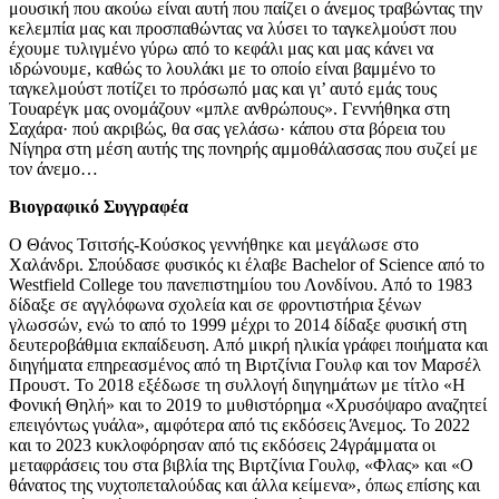
μουσική που ακούω είναι αυτή που παίζει ο άνεμος τραβώντας την
κελεμπία μας και προσπαθώντας να λύσει το ταγκελμούστ που
έχουμε τυλιγμένο γύρω από το κεφάλι μας και μας κάνει να
ιδρώνουμε, καθώς το λουλάκι με το οποίο είναι βαμμένο το
ταγκελμούστ ποτίζει το πρόσωπό μας και γι’ αυτό εμάς τους
Τουαρέγκ μας ονομάζουν «μπλε ανθρώπους». Γεννήθηκα στη
Σαχάρα· πού ακριβώς, θα σας γελάσω· κάπου στα βόρεια του
Νίγηρα στη μέση αυτής της πονηρής αμμοθάλασσας που συζεί με
τον άνεμο…
Βιογραφικό Συγγραφέα
Ο Θάνος Τσιτσής-Κούσκος γεννήθηκε και μεγάλωσε στο
Χαλάνδρι. Σπούδασε φυσικός κι έλαβε Bachelor of Science από το
Westfield College του πανεπιστημίου του Λονδίνου. Από το 1983
δίδαξε σε αγγλόφωνα σχολεία και σε φροντιστήρια ξένων
γλωσσών, ενώ το από το 1999 μέχρι το 2014 δίδαξε φυσική στη
δευτεροβάθμια εκπαίδευση. Από μικρή ηλικία γράφει ποιήματα και
διηγήματα επηρεασμένος από τη Βιρτζίνια Γουλφ και τον Μαρσέλ
Προυστ. Το 2018 εξέδωσε τη συλλογή διηγημάτων με τίτλο «Η
Φονική Θηλή» και το 2019 το μυθιστόρημα «Χρυσόψαρο αναζητεί
επειγόντως γυάλα», αμφότερα από τις εκδόσεις Άνεμος. Το 2022
και το 2023 κυκλοφόρησαν από τις εκδόσεις 24γράμματα οι
μεταφράσεις του στα βιβλία της Βιρτζίνια Γουλφ, «Φλας» και «Ο
θάνατος της νυχτοπεταλούδας και άλλα κείμενα», όπως επίσης και