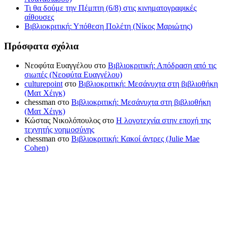
Τι θα δούμε την Πέμπτη (6/8) στις κινηματογραφικές
αίθουσες
Βιβλιοκριτική: Υπόθεση Πολέτη (Νίκος Μαριώτης)
Πρόσφατα σχόλια
Νεοφύτα Ευαγγέλου
στο
Βιβλιοκριτική: Απόδραση από τις
σιωπές (Νεοφύτα Ευαγγέλου)
culturepoint
στο
Βιβλιοκριτική: Μεσάνυχτα στη βιβλιοθήκη
(Ματ Χέιγκ)
chessman
στο
Βιβλιοκριτική: Μεσάνυχτα στη βιβλιοθήκη
(Ματ Χέιγκ)
Κώστας Νικολόπουλος
στο
Η λογοτεχνία στην εποχή της
τεχνητής νοημοσύνης
chessman
στο
Βιβλιοκριτική: Κακοί άντρες (Julie Mae
Cohen)