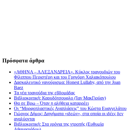
Πρόσφατα άρθρα
«ΑΘΗΝΑ – ΑΛΕΞΑΝΔΡΕΙΑ». Κύκλος τραγουδιών του
Φίλιππου Περιστέρη και του Γρηγόρη Χαλιακόπουλου
Δασκαλευτικό νανούρισμα: Honest Lullaby, από την Joan
Baez
Τα νέα τραγούδια της εβδομάδας
Βιβλιοκριτική: Καρυδότσουφλο (Ίαν ΜακΓιούαν)
Θα σε Βρω – Όταν η αλήθεια καταρρέει
Οι “Μορφοπλαστικές Αναπλάσεις” του Κώστα Ευαγγελάτου
Γιώργος Δήμος: Διηγήματα «ιδεών», στα οποία οι ιδέες δεν
αναλύονται
Βιβλιοκριτική: Στα χρόνια της ντροπής (Ευθυμία
Αθανασιάδου)