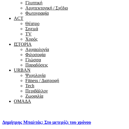
Γλυπτική
Αρχιτεκτονική / Σχέδιο
Φωτογραφία
ACT
Θέατρο
Σινεμά
ΤV
Χορός
ΙΣΤΟΡΙΑ
Αρχαιολογία
Φιλοσοφία
Γλώσσα
Παραδόσεις
URBAN
Ψυχολογία
Fitness / Διατροφή
Tech
Περιβάλλον
Ζωοφιλία
ΟΜΑΔΑ
Δημήτρης Μπαλτάς: Στο μετερίζι του χρόνου