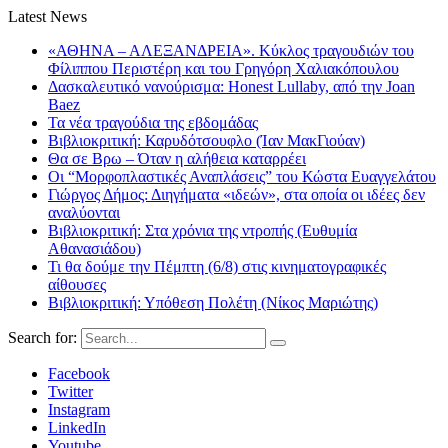
Latest News
«ΑΘΗΝΑ – ΑΛΕΞΑΝΔΡΕΙΑ». Κύκλος τραγουδιών του
Φίλιππου Περιστέρη και του Γρηγόρη Χαλιακόπουλου
Δασκαλευτικό νανούρισμα: Honest Lullaby, από την Joan
Baez
Τα νέα τραγούδια της εβδομάδας
Βιβλιοκριτική: Καρυδότσουφλο (Ίαν ΜακΓιούαν)
Θα σε Βρω – Όταν η αλήθεια καταρρέει
Οι “Μορφοπλαστικές Αναπλάσεις” του Κώστα Ευαγγελάτου
Γιώργος Δήμος: Διηγήματα «ιδεών», στα οποία οι ιδέες δεν
αναλύονται
Βιβλιοκριτική: Στα χρόνια της ντροπής (Ευθυμία
Αθανασιάδου)
Τι θα δούμε την Πέμπτη (6/8) στις κινηματογραφικές
αίθουσες
Βιβλιοκριτική: Υπόθεση Πολέτη (Νίκος Μαριώτης)
Search for:
Facebook
Twitter
Instagram
LinkedIn
Youtube