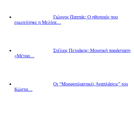
Γιώργος Παππάς: Ο ηθοποιός που
ερωτεύτηκε η Μελίνα…
Στέλιος Πετράκης: Μουσική παράσταση
«Μέτρα…
Οι “Μορφοπλαστικές Αναπλάσεις” του
Κώστα…