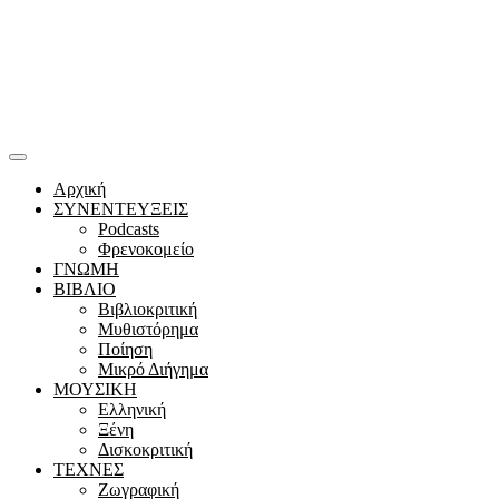
Αρχική
ΣΥΝΕΝΤΕΥΞΕΙΣ
Podcasts
Φρενοκομείο
ΓΝΩΜΗ
ΒΙΒΛΙΟ
Βιβλιοκριτική
Μυθιστόρημα
Ποίηση
Μικρό Διήγημα
ΜΟΥΣΙΚΗ
Ελληνική
Ξένη
Δισκοκριτική
ΤΕΧΝΕΣ
Ζωγραφική