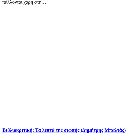
πάλλονται χάρη στη…
Βιβλιοκριτική: Τα λεπτά της σιωπής (Δημήτρης Μπαλτάς)