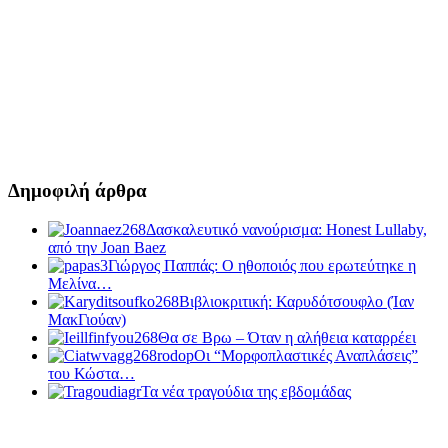
Δημοφιλή άρθρα
Δασκαλευτικό νανούρισμα: Honest Lullaby,
από την Joan Baez
Γιώργος Παππάς: Ο ηθοποιός που ερωτεύτηκε η
Μελίνα…
Βιβλιοκριτική: Καρυδότσουφλο (Ίαν
ΜακΓιούαν)
Θα σε Βρω – Όταν η αλήθεια καταρρέει
Οι “Μορφοπλαστικές Αναπλάσεις”
του Κώστα…
Τα νέα τραγούδια της εβδομάδας