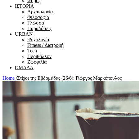
Χορός
ΙΣΤΟΡΙΑ
Αρχαιολογία
Φιλοσοφία
Γλώσσα
Παραδόσεις
URBAN
Ψυχολογία
Fitness / Διατροφή
Tech
Περιβάλλον
Ζωοφιλία
ΟΜΑΔΑ
Home
/
Στίχοι της Εβδομάδας (26/6): Γιώργος Μαρκόπουλος