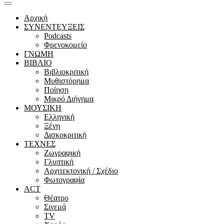
Αρχική
ΣΥΝΕΝΤΕΥΞΕΙΣ
Podcasts
Φρενοκομείο
ΓΝΩΜΗ
ΒΙΒΛΙΟ
Βιβλιοκριτική
Μυθιστόρημα
Ποίηση
Μικρό Διήγημα
ΜΟΥΣΙΚΗ
Ελληνική
Ξένη
Δισκοκριτική
ΤΕΧΝΕΣ
Ζωγραφική
Γλυπτική
Αρχιτεκτονική / Σχέδιο
Φωτογραφία
ACT
Θέατρο
Σινεμά
ΤV