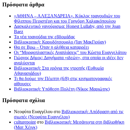
Πρόσφατα άρθρα
«ΑΘΗΝΑ – ΑΛΕΞΑΝΔΡΕΙΑ». Κύκλος τραγουδιών του
Φίλιππου Περιστέρη και του Γρηγόρη Χαλιακόπουλου
Δασκαλευτικό νανούρισμα: Honest Lullaby, από την Joan
Baez
Τα νέα τραγούδια της εβδομάδας
Βιβλιοκριτική: Καρυδότσουφλο (Ίαν ΜακΓιούαν)
Θα σε Βρω – Όταν η αλήθεια καταρρέει
Οι “Μορφοπλαστικές Αναπλάσεις” του Κώστα Ευαγγελάτου
Γιώργος Δήμος: Διηγήματα «ιδεών», στα οποία οι ιδέες δεν
αναλύονται
Βιβλιοκριτική: Στα χρόνια της ντροπής (Ευθυμία
Αθανασιάδου)
Τι θα δούμε την Πέμπτη (6/8) στις κινηματογραφικές
αίθουσες
Βιβλιοκριτική: Υπόθεση Πολέτη (Νίκος Μαριώτης)
Πρόσφατα σχόλια
Νεοφύτα Ευαγγέλου
στο
Βιβλιοκριτική: Απόδραση από τις
σιωπές (Νεοφύτα Ευαγγέλου)
culturepoint
στο
Βιβλιοκριτική: Μεσάνυχτα στη βιβλιοθήκη
(Ματ Χέιγκ)