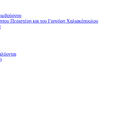
διμβούργου
ου Περιστέρη και του Γρηγόρη Χαλιακόπουλου
z
αλύονται
)