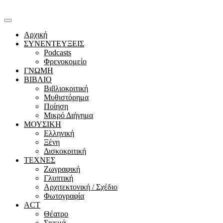
Αρχική
ΣΥΝΕΝΤΕΥΞΕΙΣ
Podcasts
Φρενοκομείο
ΓΝΩΜΗ
ΒΙΒΛΙΟ
Βιβλιοκριτική
Μυθιστόρημα
Ποίηση
Μικρό Διήγημα
ΜΟΥΣΙΚΗ
Ελληνική
Ξένη
Δισκοκριτική
ΤΕΧΝΕΣ
Ζωγραφική
Γλυπτική
Αρχιτεκτονική / Σχέδιο
Φωτογραφία
ACT
Θέατρο
Σινεμά