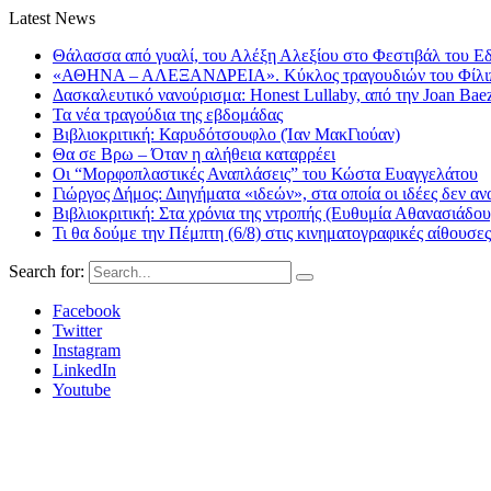
Latest News
Θάλασσα από γυαλί, του Αλέξη Αλεξίου στο Φεστιβάλ του Ε
«ΑΘΗΝΑ – ΑΛΕΞΑΝΔΡΕΙΑ». Κύκλος τραγουδιών του Φίλιππ
Δασκαλευτικό νανούρισμα: Honest Lullaby, από την Joan Bae
Τα νέα τραγούδια της εβδομάδας
Βιβλιοκριτική: Καρυδότσουφλο (Ίαν ΜακΓιούαν)
Θα σε Βρω – Όταν η αλήθεια καταρρέει
Οι “Μορφοπλαστικές Αναπλάσεις” του Κώστα Ευαγγελάτου
Γιώργος Δήμος: Διηγήματα «ιδεών», στα οποία οι ιδέες δεν αν
Βιβλιοκριτική: Στα χρόνια της ντροπής (Ευθυμία Αθανασιάδου
Τι θα δούμε την Πέμπτη (6/8) στις κινηματογραφικές αίθουσες
Search for:
Facebook
Twitter
Instagram
LinkedIn
Youtube