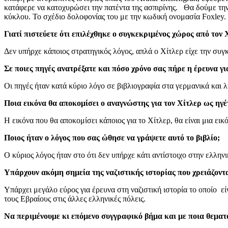
κατάφερε να κατοχυρώσει την πατέντα της ασπιρίνης. Θα δούμε την
κύκλου. Το σχέδιο δολοφονίας του με την κωδική ονομασία Foxley.
Γιατί πιστεύετε ότι επιλέχθηκε ο συγκεκριμένος χώρος από το
Δεν υπήρχε κάποιος στρατηγικός λόγος, απλά ο Χίτλερ είχε την συ
Σε ποιες πηγές ανατρέξατε και πόσο χρόνο σας πήρε η έρευνα γι
Οι πηγές ήταν κατά κύριο λόγο σε βιβλιογραφία στα γερμανικά και 
Ποια εικόνα θα αποκομίσει ο αναγνώστης για τον Χίτλερ ως ηγέ
Η εικόνα που θα αποκομίσει κάποιος για το Χίτλερ, θα είναι μια ει
Ποιος ήταν ο λόγος που σας ώθησε να γράψετε αυτό το βιβλίο;
Ο κύριος λόγος ήταν στο ότι δεν υπήρχε κάτι αντίστοιχο στην ελλην
Υπάρχουν ακόμη σημεία της ναζιστικής ιστορίας που χρειάζοντα
Υπάρχει μεγάλο εύρος για έρευνα στη ναζιστική ιστορία το οποίο ε
τους Εβραίους στις άλλες ελληνικές πόλεις.
Να περιμένουμε κι επόμενο συγγραφικό βήμα και με ποια θεματ