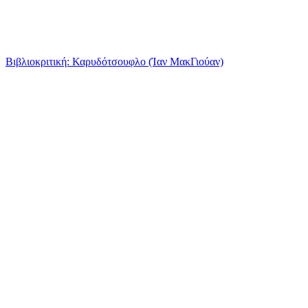
Βιβλιοκριτική: Καρυδότσουφλο (Ίαν ΜακΓιούαν)