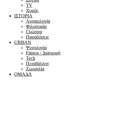
ΤV
Χορός
ΙΣΤΟΡΙΑ
Αρχαιολογία
Φιλοσοφία
Γλώσσα
Παραδόσεις
URBAN
Ψυχολογία
Fitness / Διατροφή
Tech
Περιβάλλον
Ζωοφιλία
ΟΜΑΔΑ