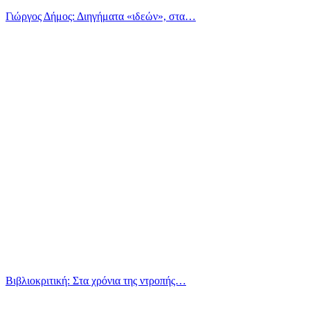
Γιώργος Δήμος: Διηγήματα «ιδεών», στα…
Βιβλιοκριτική: Στα χρόνια της ντροπής…