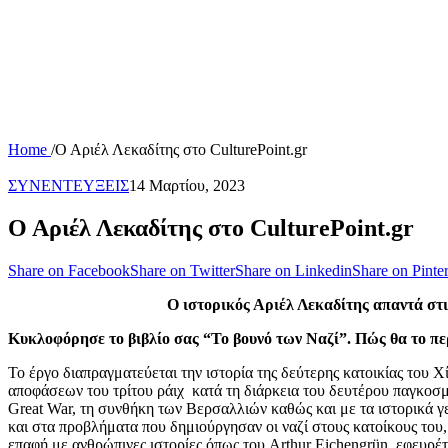
Home
/
Ο Αριέλ Λεκαδίτης στο CulturePoint.gr
ΣΥΝΕΝΤΕΥΞΕΙΣ
14 Μαρτίου, 2023
Ο Αριέλ Λεκαδίτης στο CulturePoint.gr
Share on Facebook
Share on Twitter
Share on Linkedin
Share on Pinter
Ο ιστορικός Αριέλ Λεκαδίτης απαντά στι
Κυκλοφόρησε το βιβλίο σας “Το βουνό των Ναζί”. Πώς θα το περ
Το έργο διαπραγματεύεται την ιστορία της δεύτερης κατοικίας του
αποφάσεων του τρίτου ράιχ κατά τη διάρκεια του δευτέρου παγκοσμ
Great War, τη συνθήκη των Βερσαλλιών καθώς και με τα ιστορικά γε
και στα προβλήματα που δημιούργησαν οι ναζί στους κατοίκους του
επαφή με ανθρώπινες ιστορίες όπως του Arthur Eichengrün, εφευρέτ