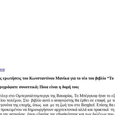
est
ς ερωτήσεις του Κωνσταντίνου Μανίκα για το νέο του βιβλίο “Το 
ιγράφατε συνοπτικά; Ποια είναι η δομή του;
 Χίτλερ στο Ομπερσαλτσμπεργκ της Βαυαρίας. Το Μπέργκοφ ήταν το εξ
ίου πολέμου. Στο βιβλίο αυτό ο αναγνώστης θα έρθει σε επαφή με τα 
γονότα της εποχής, όπως και με τη ζωή του στο Berghof. Επίσης θα 
, προκειμένου να δημιουργήσουν αρχιτεκτονικά αλλά και πρακτικά τη
η της ασπιρίνης, όπου εξαιτίας της εβραϊκότητας και των διώξεων πο