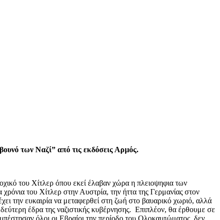
βουνό των Ναζί” από τις εκδόσεις Αρμός.
οχικό του Χίτλερ όπου εκεί έλαβαν χώρα η πλειοψηφια των
χρόνια του Χίτλερ στην Αυστρία, την ήττα της Γερμανίας στον
έχει την ευκαιρία να μεταφερθεί στη ζωή στο βαυαρικό χωριό, αλλά
 δεύτερη έδρα της ναζιστικής κυβέρνησης. Επιπλέον, θα έρθουμε σε
υ υπέστησαν όλοι οι Εβραίοι την περίοδο του Ολοκαυτώματος, δεν