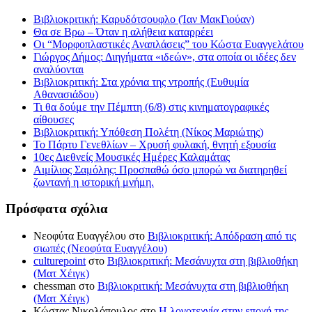
Βιβλιοκριτική: Καρυδότσουφλο (Ίαν ΜακΓιούαν)
Θα σε Βρω – Όταν η αλήθεια καταρρέει
Οι “Μορφοπλαστικές Αναπλάσεις” του Κώστα Ευαγγελάτου
Γιώργος Δήμος: Διηγήματα «ιδεών», στα οποία οι ιδέες δεν
αναλύονται
Βιβλιοκριτική: Στα χρόνια της ντροπής (Ευθυμία
Αθανασιάδου)
Τι θα δούμε την Πέμπτη (6/8) στις κινηματογραφικές
αίθουσες
Βιβλιοκριτική: Υπόθεση Πολέτη (Νίκος Μαριώτης)
Το Πάρτυ Γενεθλίων – Χρυσή φυλακή, θνητή εξουσία
10ες Διεθνείς Μουσικές Ημέρες Καλαμάτας
Αιμίλιος Σαμόλης: Προσπαθώ όσο μπορώ να διατηρηθεί
ζωντανή η ιστορική μνήμη.
Πρόσφατα σχόλια
Νεοφύτα Ευαγγέλου
στο
Βιβλιοκριτική: Απόδραση από τις
σιωπές (Νεοφύτα Ευαγγέλου)
culturepoint
στο
Βιβλιοκριτική: Μεσάνυχτα στη βιβλιοθήκη
(Ματ Χέιγκ)
chessman
στο
Βιβλιοκριτική: Μεσάνυχτα στη βιβλιοθήκη
(Ματ Χέιγκ)
Κώστας Νικολόπουλος
στο
Η λογοτεχνία στην εποχή της