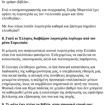
δε γράφει βιβλία».
Ενώ ο κινηματογραφιστής και συγγραφέας Ζεράρ Μορντιλά έχει
ορίσει τη λογοτεχνία ως τον «τελευταίο χώρο και τόπο
ελευθερίας».
Με δυο λόγια λοιπόν λογοτεχνία καθαρά και ξάστερα σημαίνει
ελευθερία!!
8. Γιατί οι Έλληνες διαβάζουν λογοτεχνία λιγότερο από τον
μέσο Ευρωπαίο
;
Η μείωση του αναγνωστικού κοινού λογοτεχνίας στην Ελλάδα
είναι ένα πολύπλοκο φαινόμενο. Ενδεχομένως να οφείλεται σε
κοινωνικούς, οικονομικούς αλλά και πολιτισμικούς παράγοντες.
Η έλλειψη ελεύθερου χρόνου, οι fast forward καταστάσεις και
διαδικασίες της καθημερινότητας μας, ο υπερβολικός εθισμός μας
στα social media, η αλλαγή στις συνήθειες ψυχαγωγίας, τα
μειωμένα κίνητρα, η αυξημένη προσφορά εναλλακτικών μέσων
ενημέρωσης, ίσως να συμβάλουν σημαντικά σε αυτή την πτώση.
Φυσικά είναι και θέμα παιδείας σε μεγάλο βαθμό που δεν μπόρεσε
να καθιερωθεί μέσα μας η κουλτούρα της ανάγνωσης ως εφαλτήριο
βελτίωσης και εξάσκησης του νου και της ψυχής.
9. Τι ρόλο έχει πλέον το βιβλίο, στην ψηφιακή εποχή μας
;