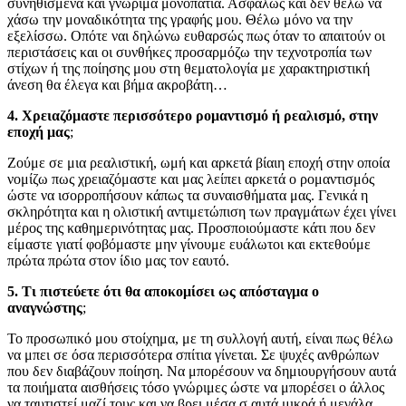
συνηθισμένα και γνώριμα μονοπάτια. Ασφαλώς και δεν θέλω να
χάσω την μοναδικότητα της γραφής μου. Θέλω μόνο να την
εξελίσσω. Οπότε ναι δηλώνω ευθαρσώς πως όταν το απαιτούν οι
περιστάσεις και οι συνθήκες προσαρμόζω την τεχνοτροπία των
στίχων ή της ποίησης μου στη θεματολογία με χαρακτηριστική
άνεση θα έλεγα και βήμα ακροβάτη…
4. Χρειαζόμαστε περισσότερο ρομαντισμό ή ρεαλισμό, στην
εποχή μας
;
Ζούμε σε μια ρεαλιστική, ωμή και αρκετά βίαιη εποχή στην οποία
νομίζω πως χρειαζόμαστε και μας λείπει αρκετά ο ρομαντισμός
ώστε να ισορροπήσουν κάπως τα συναισθήματα μας. Γενικά η
σκληρότητα και η ολιστική αντιμετώπιση των πραγμάτων έχει γίνει
μέρος της καθημερινότητας μας. Προσποιούμαστε κάτι που δεν
είμαστε γιατί φοβόμαστε μην γίνουμε ευάλωτοι και εκτεθούμε
πρώτα πρώτα στον ίδιο μας τον εαυτό.
5. Τι πιστεύετε ότι θα αποκομίσει ως απόσταγμα ο
αναγνώστης
;
Το προσωπικό μου στοίχημα, με τη συλλογή αυτή, είναι πως θέλω
να μπει σε όσα περισσότερα σπίτια γίνεται. Σε ψυχές ανθρώπων
που δεν διαβάζουν ποίηση. Να μπορέσουν να δημιουργήσουν αυτά
τα ποιήματα αισθήσεις τόσο γνώριμες ώστε να μπορέσει ο άλλος
να ταυτιστεί μαζί τους και να βρει μέσα σ αυτά μικρά ή μεγάλα