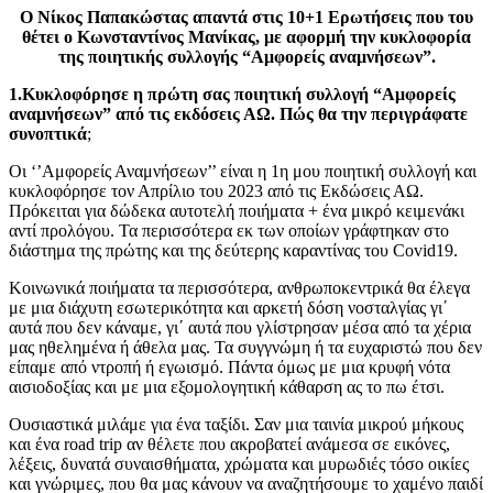
Ο Νίκος Παπακώστας απαντά στις 10+1 Ερωτήσεις που του
θέτει ο Κωνσταντίνος Μανίκας, με αφορμή την κυκλοφορία
της ποιητικής συλλογής “Αμφορείς αναμνήσεων”.
1.Κυκλοφόρησε η πρώτη σας ποιητική συλλογή “Αμφορείς
αναμνήσεων” από τις εκδόσεις ΑΩ. Πώς θα την περιγράφατε
συνοπτικά
;
Οι ‘’Αμφορείς Αναμνήσεων’’ είναι η 1η μου ποιητική συλλογή και
κυκλοφόρησε τον Απρίλιο του 2023 από τις Εκδώσεις ΑΩ.
Πρόκειται για δώδεκα αυτοτελή ποιήματα + ένα μικρό κειμενάκι
αντί προλόγου. Τα περισσότερα εκ των οποίων γράφτηκαν στο
διάστημα της πρώτης και της δεύτερης καραντίνας του Covid19.
Κοινωνικά ποιήματα τα περισσότερα, ανθρωποκεντρικά θα έλεγα
με μια διάχυτη εσωτερικότητα και αρκετή δόση νοσταλγίας γι΄
αυτά που δεν κάναμε, γι΄ αυτά που γλίστρησαν μέσα από τα χέρια
μας ηθελημένα ή άθελα μας. Τα συγγνώμη ή τα ευχαριστώ που δεν
είπαμε από ντροπή ή εγωισμό. Πάντα όμως με μια κρυφή νότα
αισιοδοξίας και με μια εξομολογητική κάθαρση ας το πω έτσι.
Ουσιαστικά μιλάμε για ένα ταξίδι. Σαν μια ταινία μικρού μήκους
και ένα road trip αν θέλετε που ακροβατεί ανάμεσα σε εικόνες,
λέξεις, δυνατά συναισθήματα, χρώματα και μυρωδιές τόσο οικίες
και γνώριμες, που θα μας κάνουν να αναζητήσουμε το χαμένο παιδί