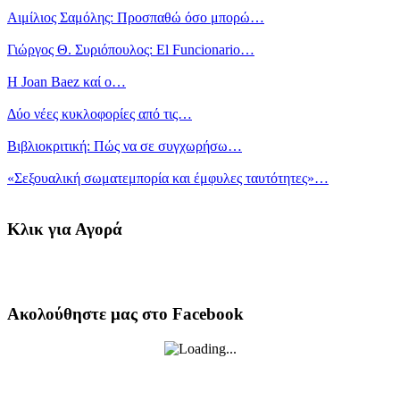
Αιμίλιος Σαμόλης: Προσπαθώ όσο μπορώ…
Γιώργος Θ. Συριόπουλος: El Funcionario…
Η Joan Baez καί ο…
Δύο νέες κυκλοφορίες από τις…
Βιβλιοκριτική: Πώς να σε συγχωρήσω…
«Σεξουαλική σωματεμπορία και έμφυλες ταυτότητες»…
Κλικ για Αγορά
Ακολούθηστε μας στο Facebook