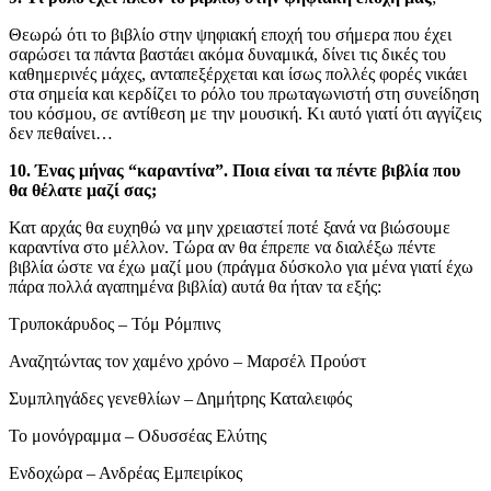
Θεωρώ ότι το βιβλίο στην ψηφιακή εποχή του σήμερα που έχει
σαρώσει τα πάντα βαστάει ακόμα δυναμικά, δίνει τις δικές του
καθημερινές μάχες, ανταπεξέρχεται και ίσως πολλές φορές νικάει
στα σημεία και κερδίζει το ρόλο του πρωταγωνιστή στη συνείδηση
του κόσμου, σε αντίθεση με την μουσική. Κι αυτό γιατί ότι αγγίζεις
δεν πεθαίνει…
10. Ένας μήνας “καραντίνα”. Ποια είναι τα πέντε βιβλία που
θα θέλατε μαζί σας;
Κατ αρχάς θα ευχηθώ να μην χρειαστεί ποτέ ξανά να βιώσουμε
καραντίνα στο μέλλον. Τώρα αν θα έπρεπε να διαλέξω πέντε
βιβλία ώστε να έχω μαζί μου (πράγμα δύσκολο για μένα γιατί έχω
πάρα πολλά αγαπημένα βιβλία) αυτά θα ήταν τα εξής:
Τρυποκάρυδος – Τόμ Ρόμπινς
Αναζητώντας τον χαμένο χρόνο – Μαρσέλ Προύστ
Συμπληγάδες γενεθλίων – Δημήτρης Καταλειφός
Το μονόγραμμα – Οδυσσέας Ελύτης
Ενδοχώρα – Ανδρέας Εμπειρίκος