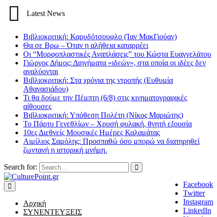
Latest News
Βιβλιοκριτική: Καρυδότσουφλο (Ίαν ΜακΓιούαν)
Θα σε Βρω – Όταν η αλήθεια καταρρέει
Οι “Μορφοπλαστικές Αναπλάσεις” του Κώστα Ευαγγελάτου
Γιώργος Δήμος: Διηγήματα «ιδεών», στα οποία οι ιδέες δεν
αναλύονται
Βιβλιοκριτική: Στα χρόνια της ντροπής (Ευθυμία
Αθανασιάδου)
Τι θα δούμε την Πέμπτη (6/8) στις κινηματογραφικές
αίθουσες
Βιβλιοκριτική: Υπόθεση Πολέτη (Νίκος Μαριώτης)
Το Πάρτυ Γενεθλίων – Χρυσή φυλακή, θνητή εξουσία
10ες Διεθνείς Μουσικές Ημέρες Καλαμάτας
Αιμίλιος Σαμόλης: Προσπαθώ όσο μπορώ να διατηρηθεί
ζωντανή η ιστορική μνήμη.
Search for:
Facebook
Twitter
Instagram
Αρχική
LinkedIn
ΣΥΝΕΝΤΕΥΞΕΙΣ