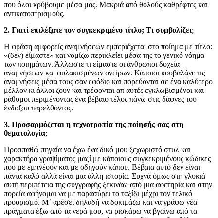
που όλοι κρύβουμε μέσα μας. Μακριά από θολούς καθρέφτες και
αντικατοπτρισμούς.
2. Γιατί επιλέξατε τον συγκεκριμένο τίτλο; Τι συμβολίζει
;
Η φράση αμφορείς αναμνήσεων εμπεριέχεται στο ποίημα με τίτλο:
«(δεν) είμαστε» και νομίζω περικλείει μέσα της το γενικό νόημα
των ποιημάτων. Άλλωστε τι είμαστε οι άνθρωποι δοχεία
αναμνήσεων και φυλακισμένων ονείρων. Κάποιοι κουβαλάνε τις
αναμνήσεις μέσα τους σαν εφόδιο και πορεύονται σε ένα καλύτερο
μέλλον κι άλλοι ζουν και τρέφονται απ αυτές εγκλωβισμένοι και
ράθυμοι περιμένοντας ένα βέβαιο τέλος πάνω στις δάφνες του
ένδοξου παρελθόντος.
3. Προσαρμόζεται η τεχνοτροπία της ποίησής σας στη
θεματολογία
;
Προσπαθώ πηγαία να έχω ένα δικό μου ξεχωριστό στυλ και
χαρακτήρα γραψίματος μαζί με κάποιους συγκεκριμένους κώδικες
που με εμπνέουν και με οδηγούν κάπου. Βέβαια αυτό δεν είναι
πάντα καλό αλλά είναι μια άλλη ιστορία. Συχνά όμως στη γλυκιά
αυτή περιπέτεια της συγγραφής ξεκινάω από μια αφετηρία και στην
πορεία αφήνομαι να με παρασύρει το ταξίδι μέχρι τον τελικό
προορισμό. Μ΄ αρέσει δηλαδή να δοκιμάζω και να γράφω νέα
πράγματα έξω από τα νερά μου, να ρισκάρω να βγαίνω από τα