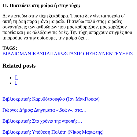
11. Πιστεύετε στη μοίρα ή στην τύχη;
Δεν πιστεύω στην τύχη ξεκάθαρα. Τίποτα δεν γίνεται τυχαία σ΄
αυτή τη ζωή παρά μόνο μοιραία. Πιστεύω πολύ στις μοιραίες
συναντήσεις των ανθρώπων που μας καθορίζουν, μας χαράζουν
πορεία και μας αλλάζουν τις ζωές. Την τύχη υπάρχουν στιγμές που
μπορούμε να την ορίσουμε, την μοίρα όχι…
TAGS:
ΒΙΒΛΙΟ
ΜΑΝΙΚΑΣ
ΠΑΠΑΚΏΣΤΑΣ
ΠΟΙΗΣΗ
ΣΥΝΕΝΤΕΥΞΕΙΣ
Related posts
Βιβλιοκριτική: Καρυδότσουφλο (Ίαν ΜακΓιούαν)
Γιώργος Δήμος: Διηγήματα «ιδεών», στα…
Βιβλιοκριτική: Στα χρόνια της ντροπής…
Βιβλιοκριτική: Υπόθεση Πολέτη (Νίκος Μαριώτης)