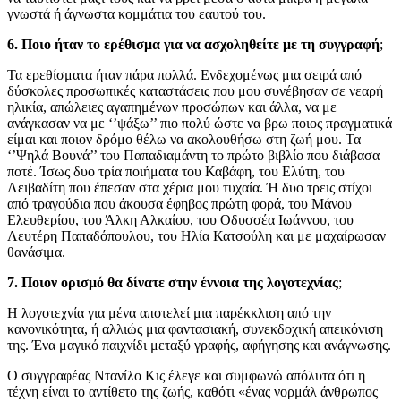
γνωστά ή άγνωστα κομμάτια του εαυτού του.
6. Ποιο ήταν το ερέθισμα για να ασχοληθείτε με τη συγγραφή
;
Τα ερεθίσματα ήταν πάρα πολλά. Ενδεχομένως μια σειρά από
δύσκολες προσωπικές καταστάσεις που μου συνέβησαν σε νεαρή
ηλικία, απώλειες αγαπημένων προσώπων και άλλα, να με
ανάγκασαν να με ‘’ψάξω’’ πιο πολύ ώστε να βρω ποιος πραγματικά
είμαι και ποιον δρόμο θέλω να ακολουθήσω στη ζωή μου. Τα
‘’Ψηλά Βουνά’’ του Παπαδιαμάντη το πρώτο βιβλίο που διάβασα
ποτέ. Ίσως δυο τρία ποιήματα του Καβάφη, του Ελύτη, του
Λειβαδίτη που έπεσαν στα χέρια μου τυχαία. Ή δυο τρεις στίχοι
από τραγούδια που άκουσα έφηβος πρώτη φορά, του Μάνου
Ελευθερίου, του Άλκη Αλκαίου, του Οδυσσέα Ιωάννου, του
Λευτέρη Παπαδόπουλου, του Ηλία Κατσούλη και με μαχαίρωσαν
θανάσιμα.
7. Ποιον ορισμό θα δίνατε στην έννοια της λογοτεχνίας
;
Η λογοτεχνία για μένα αποτελεί μια παρέκκλιση από την
κανονικότητα, ή αλλιώς μια φαντασιακή, συνεκδοχική απεικόνιση
της. Ένα μαγικό παιχνίδι μεταξύ γραφής, αφήγησης και ανάγνωσης.
O συγγραφέας Ντανίλο Κις έλεγε και συμφωνώ απόλυτα ότι η
τέχνη είναι το αντίθετο της ζωής, καθότι «ένας νορμάλ άνθρωπος