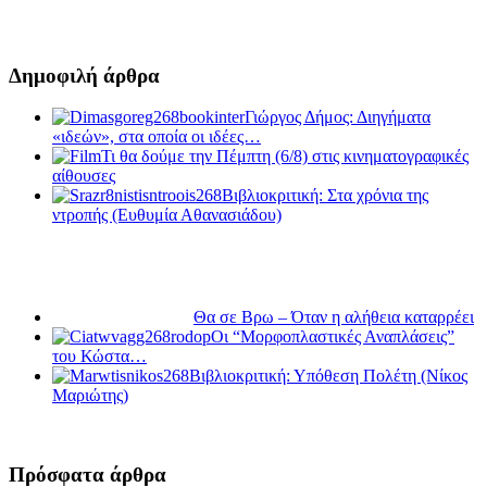
Δημοφιλή άρθρα
Γιώργος Δήμος: Διηγήματα
«ιδεών», στα οποία οι ιδέες…
Τι θα δούμε την Πέμπτη (6/8) στις κινηματογραφικές
αίθουσες
Βιβλιοκριτική: Στα χρόνια της
ντροπής (Ευθυμία Αθανασιάδου)
Θα σε Βρω – Όταν η αλήθεια καταρρέει
Οι “Μορφοπλαστικές Αναπλάσεις”
του Κώστα…
Βιβλιοκριτική: Υπόθεση Πολέτη (Νίκος
Μαριώτης)
Πρόσφατα άρθρα