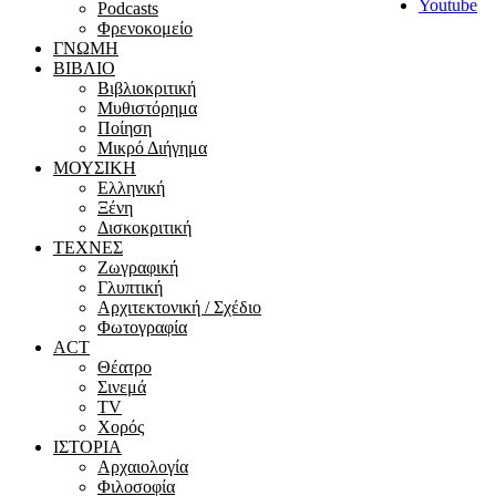
Youtube
Podcasts
Φρενοκομείο
ΓΝΩΜΗ
ΒΙΒΛΙΟ
Βιβλιοκριτική
Μυθιστόρημα
Ποίηση
Μικρό Διήγημα
ΜΟΥΣΙΚΗ
Ελληνική
Ξένη
Δισκοκριτική
ΤΕΧΝΕΣ
Ζωγραφική
Γλυπτική
Αρχιτεκτονική / Σχέδιο
Φωτογραφία
ACT
Θέατρο
Σινεμά
ΤV
Χορός
ΙΣΤΟΡΙΑ
Αρχαιολογία
Φιλοσοφία