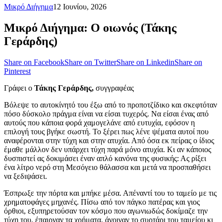
Μικρό Διήγημα
12 Ιουνίου, 2026
Μικρό Διήγημα: Ο οιωνός (Τάκης
Γεράρδης)
Share on Facebook
Share on Twitter
Share on Linkedin
Share on
Pinterest
Γράφει ο
Τάκης Γεράρδης,
συγγραφέας
Βόλεψε το αυτοκίνητό του έξω από το προποτζίδικο και σκεφτόταν
πόσο δύσκολο πράγμα είναι να είσαι τυχερός. Να είσαι ένας από
αυτούς που κάποια φορά χαμογελάνε από ευτυχία, εφόσον η
επιλογή τους βγήκε σωστή. Το ξέρει πως λένε ψέματα αυτοί που
αναφέρονται στην τύχη και στην ατυχία. Από όσα εκ πείρας ο ίδιος
έμαθε μάλλον δεν υπάρχει τύχη παρά μόνο ατυχία. Κι αν κάποιος
δυσπιστεί ας δοκιμάσει έναν απλό κανόνα της φυσικής: Ας ρίξει
ένα λίτρο νερό στη Μεσόγειο θάλασσα και μετά να προσπαθήσει
να ξεδιψάσει.
Έσπρωξε την πόρτα και μπήκε μέσα. Απέναντί του το ταμείο με τις
χρηματοφάγες μηχανές. Πίσω από τον πάγκο πατέρας και γιος
όρθιοι, εξυπηρετούσαν τον κόσμο που αγωνιωδώς δοκίμαζε την
τύχη του, έπαιρναν τα χρήματα, άνοιγαν το συρτάρι του ταμείου κι