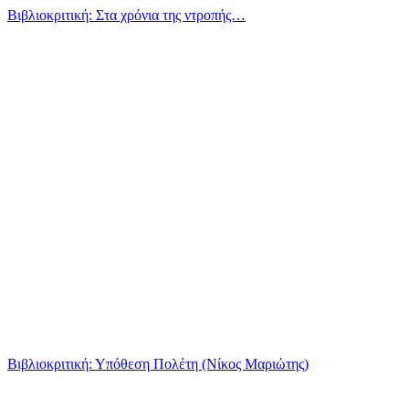
Βιβλιοκριτική: Στα χρόνια της ντροπής…
Βιβλιοκριτική: Υπόθεση Πολέτη (Νίκος Μαριώτης)