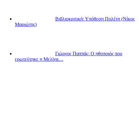
Βιβλιοκριτική: Υπόθεση Πολέτη (Νίκος
Μαριώτης)
Γιώργος Παππάς: Ο ηθοποιός που
ερωτεύτηκε η Μελίνα…