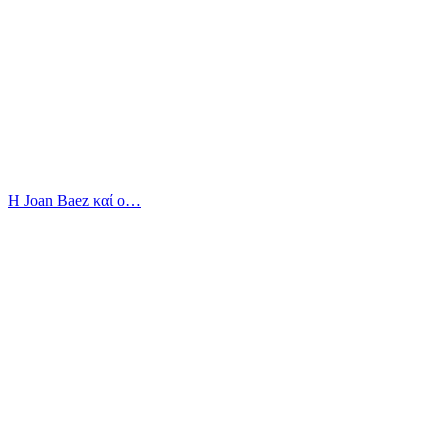
Η Joan Baez καί ο…