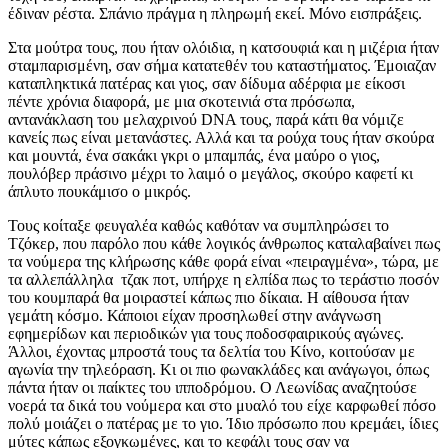
έδιναν ρέστα. Σπάνιο πράγμα η πληρωμή εκεί. Μόνο εισπράξεις.
Στα μούτρα τους, που ήταν ολόιδια, η κατσουφιά και η μιζέρια ήταν
σταμπαρισμένη, σαν σήμα κατατεθέν του καταστήματος. Έμοιαζαν
καταπληκτικά πατέρας και γιος, σαν δίδυμα αδέρφια με είκοσι
πέντε χρόνια διαφορά, με μια σκοτεινιά στα πρόσωπα,
αντανάκλαση του μελαχρινού DNA τους, παρά κάτι θα νόμιζε
κανείς πως είναι μετανάστες. Αλλά και τα ρούχα τους ήταν σκούρα
και μουντά, ένα σακάκι γκρι ο μπαμπάς, ένα μαύρο ο γιος,
πουλόβερ πράσινο μέχρι το λαιμό ο μεγάλος, σκούρο καφετί κι
άπλυτο πουκάμισο ο μικρός.
Τους κοίταξε φευγαλέα καθώς καθόταν να συμπληρώσει το
Τζόκερ, που παρόλο που κάθε λογικός άνθρωπος καταλαβαίνει πως
τα νούμερα της κλήρωσης κάθε φορά είναι «πειραγμένα», τώρα, με
τα αλλεπάλληλα τζακ ποτ, υπήρχε η ελπίδα πως το τεράστιο ποσόν
του κουμπαρά θα μοιραστεί κάπως πιο δίκαια. Η αίθουσα ήταν
γεμάτη κόσμο. Κάποιοι είχαν προσηλωθεί στην ανάγνωση
εφημερίδων και περιοδικών για τους ποδοσφαιρικούς αγώνες.
Άλλοι, έχοντας μπροστά τους τα δελτία του Κίνο, κοιτούσαν με
αγωνία την τηλεόραση. Κι οι πιο φωνακλάδες και ανάγωγοι, όπως
πάντα ήταν οι παίκτες του ιπποδρόμου. Ο Λεωνίδας αναζητούσε
νοερά τα δικά του νούμερα και στο μυαλό του είχε καρφωθεί πόσο
πολύ μοιάζει ο πατέρας με το γιο. Ίδιο πρόσωπο που κρεμάει, ίδιες
μύτες κάπως εξογκωμένες, και το κεφάλι τους σαν να