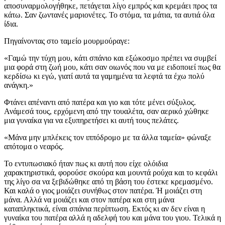
αποσυναρμολογήθηκε, πετάγεται λίγο εμπρός και κρεμάει προς τα
κάτω. Σαν ζωντανές μαριονέτες. Το στόμα, τα μάτια, τα αυτιά όλα
ίδια.
Πηγαίνοντας στο ταμείο μουρμούραγε:
«Γαμώ την τύχη μου, κάτι σπάνιο και εξώκοσμο πρέπει να συμβεί
μια φορά στη ζωή μου, κάτι σαν οιωνός που να με ειδοποιεί πως θα
κερδίσω κι εγώ, γιατί αυτά τα γαμημένα τα λεφτά τα έχω πολύ
ανάγκη.»
Φτάνει απέναντι από πατέρα και γιο και τότε μένει σύξυλος.
Ανάμεσά τους, ερχόμενη από την τουαλέτα, σαν αερικό χώθηκε
μια γυναίκα για να εξυπηρετήσει κι αυτή τους πελάτες.
«Μάνα μην μπλέκεις τον ιππόδρομο με τα άλλα ταμεία» φώναξε
απότομα ο νεαρός.
Το εντυπωσιακό ήταν πως κι αυτή που είχε ολόιδια
χαρακτηριστικά, φορούσε σκούρα και μουντά ρούχα και το κεφάλι
της λίγο σα να ξεβιδώθηκε από τη βάση του έστεκε κρεμασμένο.
Και καλά ο γιος μοιάζει συνήθως στον πατέρα. Ή μοιάζει στη
μάνα. Αλλά να μοιάζει και στον πατέρα και στη μάνα
καταπληκτικά, είναι σπάνια περίπτωση. Εκτός κι αν δεν είναι η
γυναίκα του πατέρα αλλά η αδελφή του και μάνα του γιου. Τελικά η