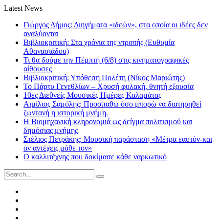
Latest News
Γιώργος Δήμος: Διηγήματα «ιδεών», στα οποία οι ιδέες δεν
αναλύονται
Βιβλιοκριτική: Στα χρόνια της ντροπής (Ευθυμία
Αθανασιάδου)
Τι θα δούμε την Πέμπτη (6/8) στις κινηματογραφικές
αίθουσες
Βιβλιοκριτική: Υπόθεση Πολέτη (Νίκος Μαριώτης)
Το Πάρτυ Γενεθλίων – Χρυσή φυλακή, θνητή εξουσία
10ες Διεθνείς Μουσικές Ημέρες Καλαμάτας
Αιμίλιος Σαμόλης: Προσπαθώ όσο μπορώ να διατηρηθεί
ζωντανή η ιστορική μνήμη.
Η Βιομηχανική κληρονομιά ως δείγμα πολιτισμού και
δημόσιας μνήμης
Στέλιος Πετράκης: Μουσική παράσταση «Μέτρα εαυτόν-και
αν αντέχεις μάθε τον»
Ο καλλιτέχνης που δοκίμασε κάθε ναρκωτικό
Search
for:
Facebook
Twitter
Instagram
LinkedIn