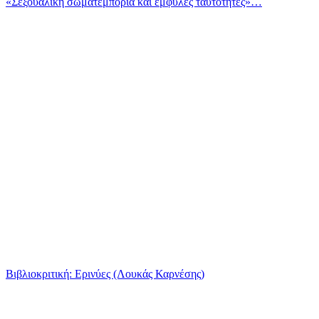
«Σεξουαλική σωματεμπορία και έμφυλες ταυτότητες»…
Βιβλιοκριτική: Ερινύες (Λουκάς Καρνέσης)