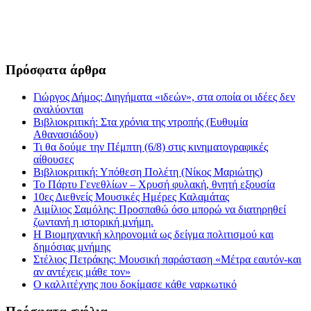
Πρόσφατα άρθρα
Γιώργος Δήμος: Διηγήματα «ιδεών», στα οποία οι ιδέες δεν
αναλύονται
Βιβλιοκριτική: Στα χρόνια της ντροπής (Ευθυμία
Αθανασιάδου)
Τι θα δούμε την Πέμπτη (6/8) στις κινηματογραφικές
αίθουσες
Βιβλιοκριτική: Υπόθεση Πολέτη (Νίκος Μαριώτης)
Το Πάρτυ Γενεθλίων – Χρυσή φυλακή, θνητή εξουσία
10ες Διεθνείς Μουσικές Ημέρες Καλαμάτας
Αιμίλιος Σαμόλης: Προσπαθώ όσο μπορώ να διατηρηθεί
ζωντανή η ιστορική μνήμη.
Η Βιομηχανική κληρονομιά ως δείγμα πολιτισμού και
δημόσιας μνήμης
Στέλιος Πετράκης: Μουσική παράσταση «Μέτρα εαυτόν-και
αν αντέχεις μάθε τον»
Ο καλλιτέχνης που δοκίμασε κάθε ναρκωτικό