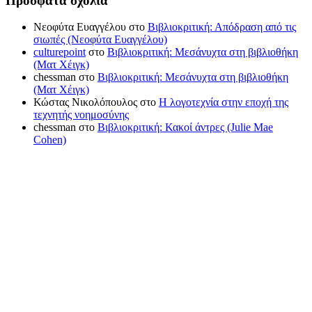
Πρόσφατα σχόλια
Νεοφύτα Ευαγγέλου
στο
Βιβλιοκριτική: Απόδραση από τις
σιωπές (Νεοφύτα Ευαγγέλου)
culturepoint
στο
Βιβλιοκριτική: Μεσάνυχτα στη βιβλιοθήκη
(Ματ Χέιγκ)
chessman
στο
Βιβλιοκριτική: Μεσάνυχτα στη βιβλιοθήκη
(Ματ Χέιγκ)
Κώστας Νικολόπουλος
στο
Η λογοτεχνία στην εποχή της
τεχνητής νοημοσύνης
chessman
στο
Βιβλιοκριτική: Κακοί άντρες (Julie Mae
Cohen)