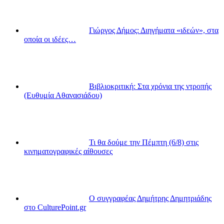
Γιώργος Δήμος: Διηγήματα «ιδεών», στα
οποία οι ιδέες…
Βιβλιοκριτική: Στα χρόνια της ντροπής
(Ευθυμία Αθανασιάδου)
Τι θα δούμε την Πέμπτη (6/8) στις
κινηματογραφικές αίθουσες
Ο συγγραφέας Δημήτρης Δημητριάδης
στο CulturePoint.gr