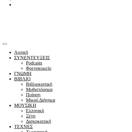
Youtube
Αρχική
ΣΥΝΕΝΤΕΥΞΕΙΣ
Podcasts
Φρενοκομείο
ΓΝΩΜΗ
ΒΙΒΛΙΟ
Βιβλιοκριτική
Μυθιστόρημα
Ποίηση
Μικρό Διήγημα
ΜΟΥΣΙΚΗ
Ελληνική
Ξένη
Δισκοκριτική
ΤΕΧΝΕΣ
Ζωγραφική