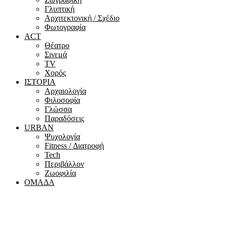
Γλυπτική
Αρχιτεκτονική / Σχέδιο
Φωτογραφία
ACT
Θέατρο
Σινεμά
ΤV
Χορός
ΙΣΤΟΡΙΑ
Αρχαιολογία
Φιλοσοφία
Γλώσσα
Παραδόσεις
URBAN
Ψυχολογία
Fitness / Διατροφή
Tech
Περιβάλλον
Ζωοφιλία
ΟΜΑΔΑ