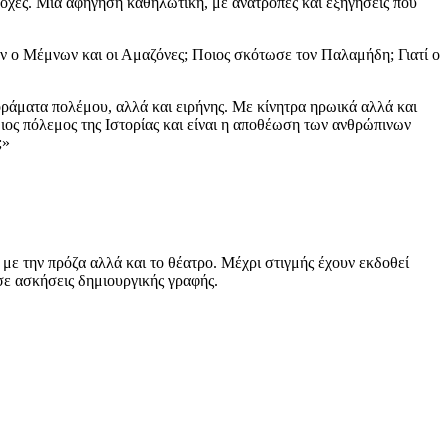
κδοχές. Μια αφήγηση καθηλωτική, με ανατροπές και εξηγήσεις που
ταν ο Μέμνων και οι Αμαζόνες; Ποιος σκότωσε τον Παλαμήδη; Γιατί ο
 οράματα πολέμου, αλλά και ειρήνης. Με κίνητρα ηρωικά αλλά και
ιος πόλεμος της Ιστορίας και είναι η αποθέωση των ανθρώπινων
;»
ε την πρόζα αλλά και το θέατρο. Μέχρι στιγμής έχουν εκδοθεί
 σε ασκήσεις δημιουργικής γραφής.