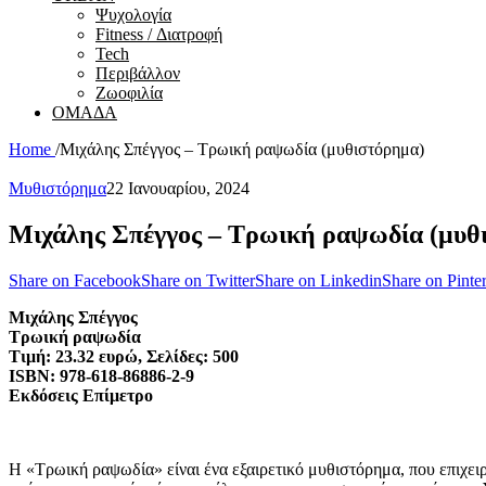
Ψυχολογία
Fitness / Διατροφή
Tech
Περιβάλλον
Ζωοφιλία
ΟΜΑΔΑ
Home
/
Μιχάλης Σπέγγος – Τρωική ραψωδία (μυθιστόρημα)
Μυθιστόρημα
22 Ιανουαρίου, 2024
Μιχάλης Σπέγγος – Τρωική ραψωδία (μυθ
Share on Facebook
Share on Twitter
Share on Linkedin
Share on Pinter
Μιχάλης Σπέγγος
Τρωική ραψωδία
Τιμή: 23.32 ευρώ, Σελίδες: 500
ISBN: 978-618-86886-2-9
Εκδόσεις Επίμετρο
Η «Τρωική ραψωδία» είναι ένα εξαιρετικό μυθιστόρημα, που επιχειρ