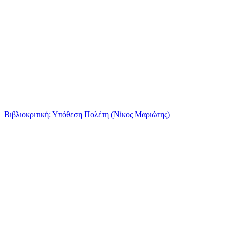
Βιβλιοκριτική: Υπόθεση Πολέτη (Νίκος Μαριώτης)