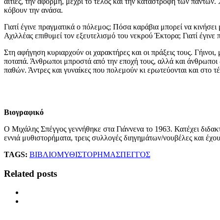
αιτίες, την αφορμή, μέχρι το τέλος και την καταστροφή των πάντων
κόβουν την ανάσα.
Γιατί έγινε πραγματικά ο πόλεμος; Πόσα καράβια μπορεί να κινήσει
Αχιλλέας επιθυμεί τον εξευτελισμό του νεκρού Έκτορα; Γιατί έγινε π
Στη αφήγηση κυριαρχούν οι χαρακτήρες και οι πράξεις τους. Γήινοι
ποταπά. Άνθρωποι μπροστά από την εποχή τους, αλλά και άνθρωποι 
παθών. Άντρες και γυναίκες που πολεμούν κι ερωτεύονται και στο τ
Βιογραφικό
Ο Μιχάλης Σπέγγος γεννήθηκε στα Γιάννενα το 1963. Κατέχει διδακ
εννιά μυθιστορήματα, τρεις συλλογές διηγημάτων/νουβέλες και έχου
TAGS:
ΒΙΒΛΙΟ
ΜΥΘΙΣΤΟΡΗΜΑ
ΣΠΕΓΓΟΣ
Related posts