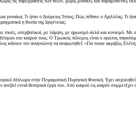
. Χωρίς τις παρεμβάσεις των θεών, χωρίς μυθικές και παραμυθένιες ε
 μια γυναίκα; Τι ήταν ο Δούρειος Ίππος; Πώς πέθανε ο Αχιλλέας; Τι ή
ραγματικά η θυσία της Ιφιγένειας;
, με σκιές, υπερβατικοί, με λάμψη, με ηρωισμό αλλά και κυνισμό. Με
δέσμιοι του καιρού τους. Ο Τρωικός πόλεμος είναι ο πρώτος παγκόσμ
έλος κάνουν τον αναγνώστη να αναρωτηθεί: «Για ποιαν ακριβώς Ελένη
τορικό δίπλωμα στην Πειραματική Πυρηνική Φυσική. Έχει ασχοληθεί μ
ν ανεβεί εννιά θεατρικά έργα του. Από καιρού εις καιρόν συμμετέχει