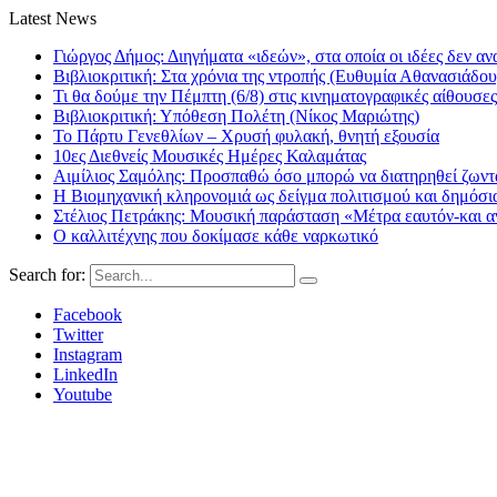
Latest News
Γιώργος Δήμος: Διηγήματα «ιδεών», στα οποία οι ιδέες δεν αν
Βιβλιοκριτική: Στα χρόνια της ντροπής (Ευθυμία Αθανασιάδου
Τι θα δούμε την Πέμπτη (6/8) στις κινηματογραφικές αίθουσες
Βιβλιοκριτική: Υπόθεση Πολέτη (Νίκος Μαριώτης)
Το Πάρτυ Γενεθλίων – Χρυσή φυλακή, θνητή εξουσία
10ες Διεθνείς Μουσικές Ημέρες Καλαμάτας
Αιμίλιος Σαμόλης: Προσπαθώ όσο μπορώ να διατηρηθεί ζωντα
Η Βιομηχανική κληρονομιά ως δείγμα πολιτισμού και δημόσι
Στέλιος Πετράκης: Μουσική παράσταση «Μέτρα εαυτόν-και αν
Ο καλλιτέχνης που δοκίμασε κάθε ναρκωτικό
Search for:
Facebook
Twitter
Instagram
LinkedIn
Youtube