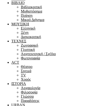
ΒΙΒΛΙΟ
Βιβλιοκριτική
Μυθιστόρημα
Ποίηση
Μικρό Διήγημα
ΜΟΥΣΙΚΗ
Ελληνική
Ξένη
Δισκοκριτική
ΤΕΧΝΕΣ
Ζωγραφική
Γλυπτική
Αρχιτεκτονική / Σχέδιο
Φωτογραφία
ACT
Θέατρο
Σινεμά
ΤV
Χορός
ΙΣΤΟΡΙΑ
Αρχαιολογία
Φιλοσοφία
Γλώσσα
Παραδόσεις
URBAN