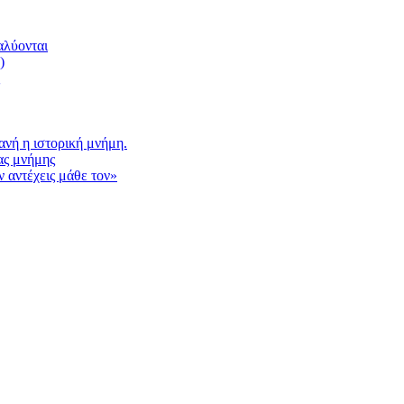
αλύονται
)
νή η ιστορική μνήμη.
ας μνήμης
 αντέχεις μάθε τον»