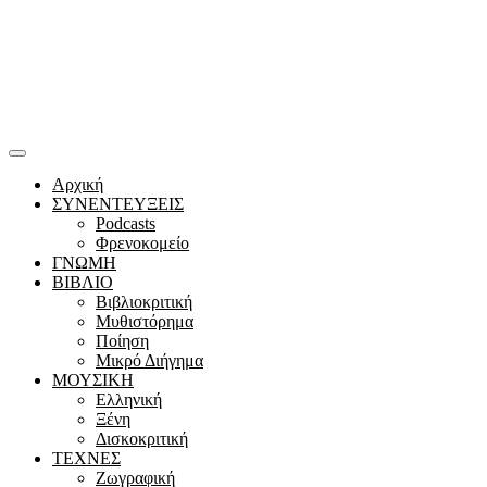
Αρχική
ΣΥΝΕΝΤΕΥΞΕΙΣ
Podcasts
Φρενοκομείο
ΓΝΩΜΗ
ΒΙΒΛΙΟ
Βιβλιοκριτική
Μυθιστόρημα
Ποίηση
Μικρό Διήγημα
ΜΟΥΣΙΚΗ
Ελληνική
Ξένη
Δισκοκριτική
ΤΕΧΝΕΣ
Ζωγραφική