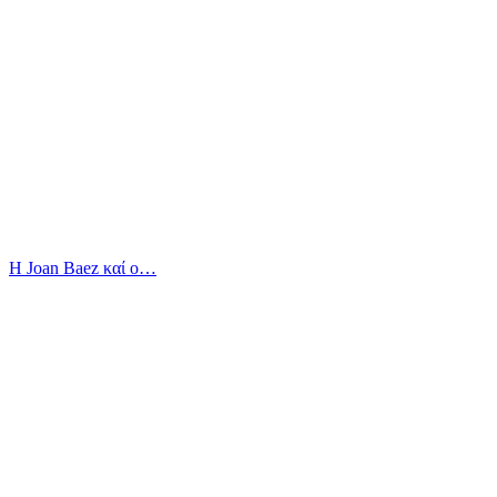
Η Joan Baez καί ο…