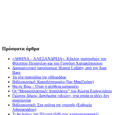
Πρόσφατα άρθρα
«ΑΘΗΝΑ – ΑΛΕΞΑΝΔΡΕΙΑ». Κύκλος τραγουδιών του
Φίλιππου Περιστέρη και του Γρηγόρη Χαλιακόπουλου
Δασκαλευτικό νανούρισμα: Honest Lullaby, από την Joan
Baez
Τα νέα τραγούδια της εβδομάδας
Βιβλιοκριτική: Καρυδότσουφλο (Ίαν ΜακΓιούαν)
Θα σε Βρω – Όταν η αλήθεια καταρρέει
Οι “Μορφοπλαστικές Αναπλάσεις” του Κώστα Ευαγγελάτου
Γιώργος Δήμος: Διηγήματα «ιδεών», στα οποία οι ιδέες δεν
αναλύονται
Βιβλιοκριτική: Στα χρόνια της ντροπής (Ευθυμία
Αθανασιάδου)
Τι θα δούμε την Πέμπτη (6/8) στις κινηματογραφικές