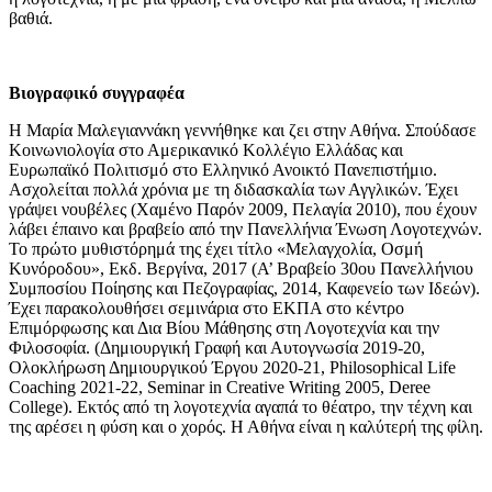
βαθιά.
Βιογραφικό συγγραφέα
Η Μαρία Μαλεγιαννάκη γεννήθηκε και ζει στην Αθήνα. Σπούδασε
Κοινωνιολογία στο Αμερικανικό Κολλέγιο Ελλάδας και
Ευρωπαϊκό Πολιτισμό στο Ελληνικό Ανοικτό Πανεπιστήμιο.
Ασχολείται πολλά χρόνια με τη διδασκαλία των Αγγλικών. Έχει
γράψει νουβέλες (Χαμένο Παρόν 2009, Πελαγία 2010), που έχουν
λάβει έπαινο και βραβείο από την Πανελλήνια Ένωση Λογοτεχνών.
Το πρώτο μυθιστόρημά της έχει τίτλο «Μελαγχολία, Οσμή
Κυνόροδου», Εκδ. Βεργίνα, 2017 (Α’ Βραβείο 30ου Πανελλήνιου
Συμποσίου Ποίησης και Πεζογραφίας, 2014, Καφενείο των Ιδεών).
Έχει παρακολουθήσει σεμινάρια στο ΕΚΠΑ στο κέντρο
Επιμόρφωσης και Δια Βίου Μάθησης στη Λογοτεχνία και την
Φιλοσοφία. (Δημιουργική Γραφή και Αυτογνωσία 2019-20,
Ολοκλήρωση Δημιουργικού Έργου 2020-21, Philosophical Life
Coaching 2021-22, Seminar in Creative Writing 2005, Deree
College). Εκτός από τη λογοτεχνία αγαπά το θέατρο, την τέχνη και
της αρέσει η φύση και ο χορός. Η Αθήνα είναι η καλύτερή της φίλη.