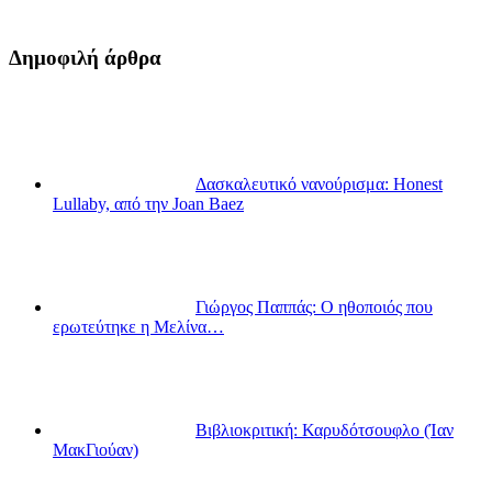
Δημοφιλή άρθρα
Δασκαλευτικό νανούρισμα: Honest
Lullaby, από την Joan Baez
Γιώργος Παππάς: Ο ηθοποιός που
ερωτεύτηκε η Μελίνα…
Βιβλιοκριτική: Καρυδότσουφλο (Ίαν
ΜακΓιούαν)