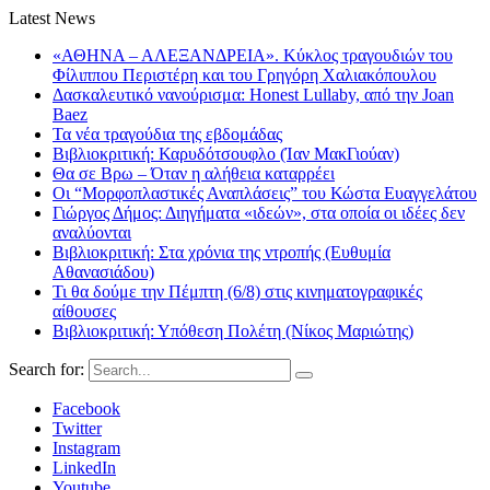
Latest News
«ΑΘΗΝΑ – ΑΛΕΞΑΝΔΡΕΙΑ». Κύκλος τραγουδιών του
Φίλιππου Περιστέρη και του Γρηγόρη Χαλιακόπουλου
Δασκαλευτικό νανούρισμα: Honest Lullaby, από την Joan
Baez
Τα νέα τραγούδια της εβδομάδας
Βιβλιοκριτική: Καρυδότσουφλο (Ίαν ΜακΓιούαν)
Θα σε Βρω – Όταν η αλήθεια καταρρέει
Οι “Μορφοπλαστικές Αναπλάσεις” του Κώστα Ευαγγελάτου
Γιώργος Δήμος: Διηγήματα «ιδεών», στα οποία οι ιδέες δεν
αναλύονται
Βιβλιοκριτική: Στα χρόνια της ντροπής (Ευθυμία
Αθανασιάδου)
Τι θα δούμε την Πέμπτη (6/8) στις κινηματογραφικές
αίθουσες
Βιβλιοκριτική: Υπόθεση Πολέτη (Νίκος Μαριώτης)
Search for:
Facebook
Twitter
Instagram
LinkedIn
Youtube