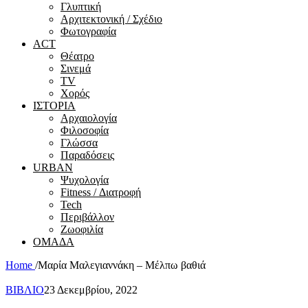
Γλυπτική
Αρχιτεκτονική / Σχέδιο
Φωτογραφία
ACT
Θέατρο
Σινεμά
ΤV
Χορός
ΙΣΤΟΡΙΑ
Αρχαιολογία
Φιλοσοφία
Γλώσσα
Παραδόσεις
URBAN
Ψυχολογία
Fitness / Διατροφή
Tech
Περιβάλλον
Ζωοφιλία
ΟΜΑΔΑ
Home
/
Μαρία Μαλεγιαννάκη – Μέλπω βαθιά
ΒΙΒΛΙΟ
23 Δεκεμβρίου, 2022