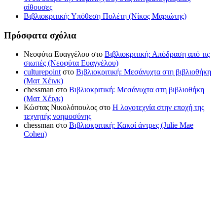
αίθουσες
Βιβλιοκριτική: Υπόθεση Πολέτη (Νίκος Μαριώτης)
Πρόσφατα σχόλια
Νεοφύτα Ευαγγέλου
στο
Βιβλιοκριτική: Απόδραση από τις
σιωπές (Νεοφύτα Ευαγγέλου)
culturepoint
στο
Βιβλιοκριτική: Μεσάνυχτα στη βιβλιοθήκη
(Ματ Χέιγκ)
chessman
στο
Βιβλιοκριτική: Μεσάνυχτα στη βιβλιοθήκη
(Ματ Χέιγκ)
Κώστας Νικολόπουλος
στο
Η λογοτεχνία στην εποχή της
τεχνητής νοημοσύνης
chessman
στο
Βιβλιοκριτική: Κακοί άντρες (Julie Mae
Cohen)