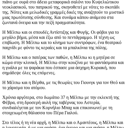
πιάνο με ουρά στο άδειο μεταφορικά σαλόνι του Κυψελιώτικου
νεοκλασικού, του πατρικού της, σκηνοθετεί με νότες το σκοτάδι
της. Νότες και μελωδικές γραμμές δικές της αναζητούν το μυστικό
μιας πρωτότυπης σύνθεσης. Και συνάμα κάπου ανάμεσα στα
ζωντανά όνειρα και την πεζή πραγματικότητα.
Η Μέλπω και οι σπουδές Αντίστιξης και Φυγής. Οι φόβοι για το
μεγάλο βήμα, μέσα και έξω από το πεντάγραμμο. Η τέχνη ως
επιβίωση. Η Μέλπω και το κίνημα των συντρόφων, ένα θεατρικό
παιχνίδι με φόντο τις κεραίες και τα μπαλκόνια της πόλης.
Η Μέλπω και ο πατέρας των παθών, η Μέλπω κι η μητέρα σε
κώμα στην κλινική. Η Μέλπω στην κουζίνα με τα φαντάσματα και
η γυάλα με τα ψαράκια που έσπασε μια άσχημη Κυριακή, που
σημάδεψε όλες τις επόμενες.
Η Μέλπω και η Βέρθα, με τις θεωρίες του Γιουνγκ για τον Θεό και
το χάρισμα του ατόμου.
Χρόνια αργότερα, στο δωμάτιο 37 η Μέλπω με την εκλεκτή της
Φέβρα, στη δροσερή αυλή της ταβέρνας του Αστερία,
συνδιαλέγεται με τον Κορνήλιο Μπαχ και επικοινωνεί με τη
στοιχειωμένη θάλασσα του Πέρα Γιαλού.
Στο τέλος ή τη νέα αρχή, η Μέλπω και ο Αμαντέους, η Μέλπω και
η λογοτεχνία, ή με μια φράση, ένα όνειρο και μια ανάσα, η Μέλπω