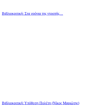
Βιβλιοκριτική: Στα χρόνια της ντροπής…
Βιβλιοκριτική: Υπόθεση Πολέτη (Νίκος Μαριώτης)