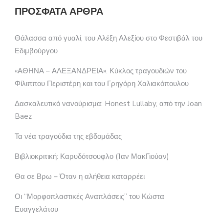
ΠΡΌΣΦΑΤΑ ΆΡΘΡΑ
Θάλασσα από γυαλί, του Αλέξη Αλεξίου στο Φεστιβάλ του
Εδιμβούργου
«ΑΘΗΝΑ – ΑΛΕΞΑΝΔΡΕΙΑ». Κύκλος τραγουδιών του
Φίλιππου Περιστέρη και του Γρηγόρη Χαλιακόπουλου
Δασκαλευτικό νανούρισμα: Honest Lullaby, από την Joan
Baez
Τα νέα τραγούδια της εβδομάδας
Βιβλιοκριτική: Καρυδότσουφλο (Ίαν ΜακΓιούαν)
Θα σε Βρω – Όταν η αλήθεια καταρρέει
Οι “Μορφοπλαστικές Αναπλάσεις” του Κώστα
Ευαγγελάτου