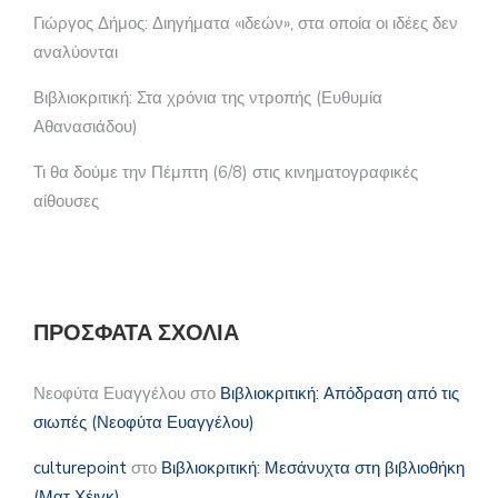
Γιώργος Δήμος: Διηγήματα «ιδεών», στα οποία οι ιδέες δεν
αναλύονται
Βιβλιοκριτική: Στα χρόνια της ντροπής (Ευθυμία
Αθανασιάδου)
Τι θα δούμε την Πέμπτη (6/8) στις κινηματογραφικές
αίθουσες
ΠΡΌΣΦΑΤΑ ΣΧΌΛΙΑ
Νεοφύτα Ευαγγέλου
στο
Βιβλιοκριτική: Απόδραση από τις
σιωπές (Νεοφύτα Ευαγγέλου)
culturepoint
στο
Βιβλιοκριτική: Μεσάνυχτα στη βιβλιοθήκη
(Ματ Χέιγκ)