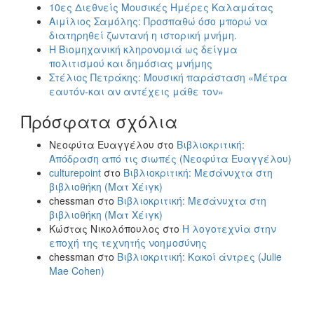
10ες Διεθνείς Μουσικές Ημέρες Καλαμάτας
Αιμίλιος Σαμόλης: Προσπαθώ όσο μπορώ να
διατηρηθεί ζωντανή η ιστορική μνήμη.
Η Βιομηχανική κληρονομιά ως δείγμα
πολιτισμού και δημόσιας μνήμης
Στέλιος Πετράκης: Μουσική παράσταση «Μέτρα
εαυτόν-και αν αντέχεις μάθε τον»
Πρόσφατα σχόλια
Νεοφύτα Ευαγγέλου
στο
Βιβλιοκριτική:
Απόδραση από τις σιωπές (Νεοφύτα Ευαγγέλου)
culturepoint
στο
Βιβλιοκριτική: Μεσάνυχτα στη
βιβλιοθήκη (Ματ Χέιγκ)
chessman
στο
Βιβλιοκριτική: Μεσάνυχτα στη
βιβλιοθήκη (Ματ Χέιγκ)
Κώστας Νικολόπουλος
στο
Η λογοτεχνία στην
εποχή της τεχνητής νοημοσύνης
chessman
στο
Βιβλιοκριτική: Κακοί άντρες (Julie
Mae Cohen)