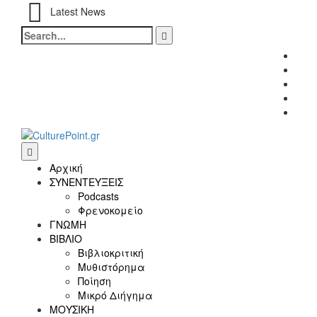
Latest News
Search
for:
Fac
Twitt
Inst
Link
Yout
Αρχική
ΣΥΝΕΝΤΕΥΞΕΙΣ
Podcasts
Φρενοκομείο
ΓΝΩΜΗ
ΒΙΒΛΙΟ
Βιβλιοκριτική
Μυθιστόρημα
Ποίηση
Μικρό Διήγημα
ΜΟΥΣΙΚΗ