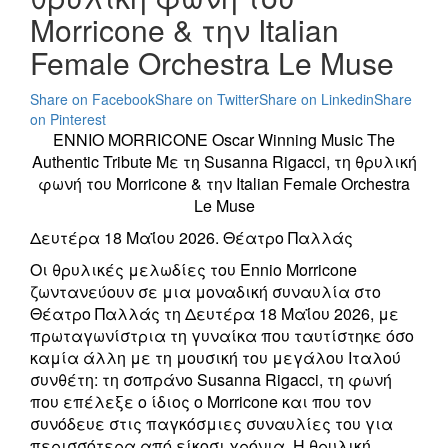
Morricone & την Italian
Female Orchestra Le Muse
Share on Facebook
Share on Twitter
Share on Linkedin
Share
on Pinterest
ENNIO MORRICONE Oscar Winning Music The
Authentic Tribute Με τη Susanna Rigacci, τη θρυλική
φωνή του Morricone & την Italian Female Orchestra
Le Muse
Δευτέρα 18 Μαΐου 2026. Θέατρο Παλλάς
Οι θρυλικές μελωδίες του Ennio Morricone
ζωντανεύουν σε μια μοναδική συναυλία στο
Θέατρο Παλλάς τη Δευτέρα 18 Μαΐου 2026, με
πρωταγωνίστρια τη γυναίκα που ταυτίστηκε όσο
καμία άλλη με τη μουσική του μεγάλου Ιταλού
συνθέτη: τη σοπράνο Susanna Rigacci, τη φωνή
που επέλεξε ο ίδιος ο Morricone και που τον
συνόδευε στις παγκόσμιες συναυλίες του για
περισσότερα από είκοσι χρόνια. Η θρυλική