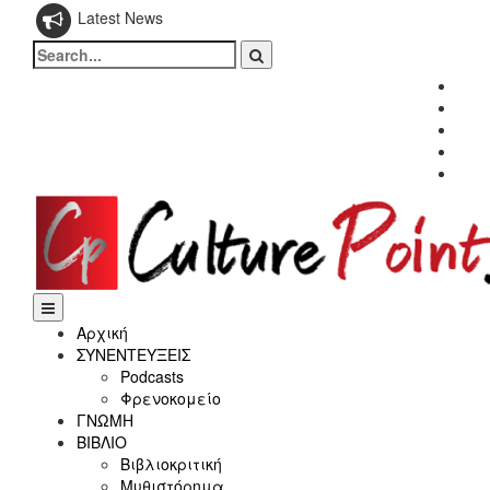
Latest News
Search
for:
Fac
Twitt
Inst
Link
Yout
Αρχική
ΣΥΝΕΝΤΕΥΞΕΙΣ
Podcasts
Φρενοκομείο
ΓΝΩΜΗ
ΒΙΒΛΙΟ
Βιβλιοκριτική
Μυθιστόρημα