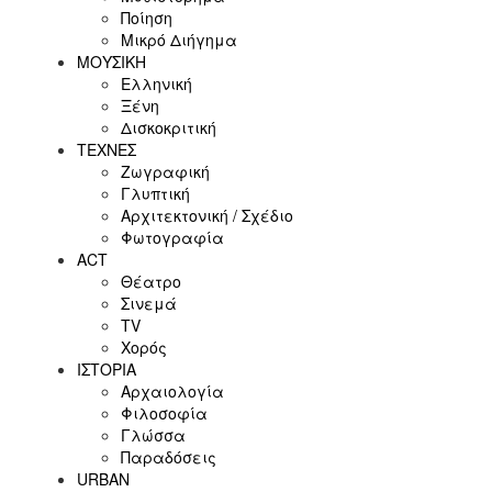
Ποίηση
Μικρό Διήγημα
ΜΟΥΣΙΚΗ
Ελληνική
Ξένη
Δισκοκριτική
ΤΕΧΝΕΣ
Ζωγραφική
Γλυπτική
Αρχιτεκτονική / Σχέδιο
Φωτογραφία
ACT
Θέατρο
Σινεμά
ΤV
Χορός
ΙΣΤΟΡΙΑ
Αρχαιολογία
Φιλοσοφία
Γλώσσα
Παραδόσεις
URBAN