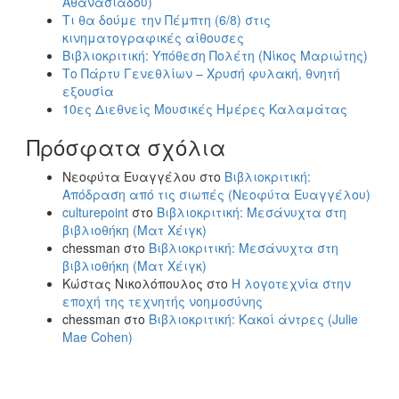
Αθανασιάδου)
Τι θα δούμε την Πέμπτη (6/8) στις
κινηματογραφικές αίθουσες
Βιβλιοκριτική: Υπόθεση Πολέτη (Νίκος Μαριώτης)
Το Πάρτυ Γενεθλίων – Χρυσή φυλακή, θνητή
εξουσία
10ες Διεθνείς Μουσικές Ημέρες Καλαμάτας
Πρόσφατα σχόλια
Νεοφύτα Ευαγγέλου
στο
Βιβλιοκριτική:
Απόδραση από τις σιωπές (Νεοφύτα Ευαγγέλου)
culturepoint
στο
Βιβλιοκριτική: Μεσάνυχτα στη
βιβλιοθήκη (Ματ Χέιγκ)
chessman
στο
Βιβλιοκριτική: Μεσάνυχτα στη
βιβλιοθήκη (Ματ Χέιγκ)
Κώστας Νικολόπουλος
στο
Η λογοτεχνία στην
εποχή της τεχνητής νοημοσύνης
chessman
στο
Βιβλιοκριτική: Κακοί άντρες (Julie
Mae Cohen)