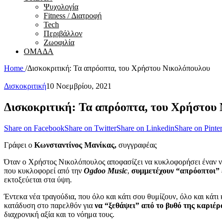
Ψυχολογία
Fitness / Διατροφή
Tech
Περιβάλλον
Ζωοφιλία
ΟΜΑΔΑ
Home
/
Δισκοκριτική: Τα απρόοπτα, του Χρήστου Νικολόπουλου
Δισκοκριτική
10 Νοεμβρίου, 2021
Δισκοκριτική: Τα απρόοπτα, του Χρήστου
Share on Facebook
Share on Twitter
Share on Linkedin
Share on Pinter
Γράφει ο
Κωνσταντίνος Μανίκας,
συγγραφέας
Όταν ο Χρήστος Νικολόπουλος αποφασίζει να κυκλοφορήσει έναν νέ
που κυκλοφορεί από την
Ogdoo Music
,
συμμετέχουν “απρόοπτοι” 
εκτοξεύεται στα ύψη.
Έντεκα νέα τραγούδια, που όλο και κάτι σου θυμίζουν, όλο και κάτι
κατάδυση στο παρελθόν για
να “ξεθάψει” από το βυθό της καριέρ
διαχρονική αξία και το νόημα τους.