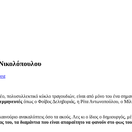
 Νικολόπουλου
est
ο, πολυσυλλεκτικό κύκλο τραγουδιών, είναι από μόνο του ένα σημαν
ερμηνευτές
όπως ο Φοίβος Δεληβοριάς, η Ρίτα Αντωνοπούλου, ο Μίλτ
 καινούριο ανακαλύπτεις όσο τα ακούς. Λες κι ο ίδιος ο δημιουργός, μ
ας του, τα διαμάντια που είναι απαραίτητο να φανούν στο φως το