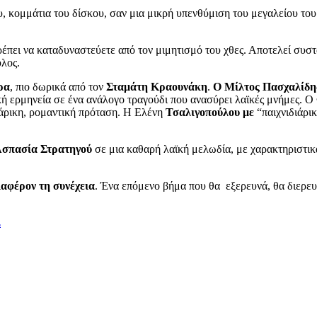
ου, κομμάτια του δίσκου, σαν μια μικρή υπενθύμιση του μεγαλείου του
ρέπει να καταδυναστεύετε από τον μιμητισμό του χθες. Αποτελεί συστ
υλος.
ρα
, πιο δωρικά από τον
Σταμάτη Κραουνάκη
.
Ο Μίλτος Πασχαλίδη
ή ερμηνεία σε ένα ανάλογο τραγούδι που ανασύρει λαϊκές μνήμες. Ο
ιάρικη, ρομαντική πρόταση. Η Ελένη
Τσαλιγοπούλου με
“παιχνιδιάρι
σπασία Στρατηγού
σε μια καθαρή λαϊκή μελωδία, με χαρακτηριστικ
ιαφέρον τη συνέχεια
. Ένα επόμενο βήμα που θα εξερευνά, θα διερευ
Σ