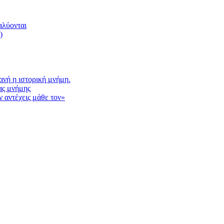
αλύονται
)
νή η ιστορική μνήμη.
ας μνήμης
 αντέχεις μάθε τον»