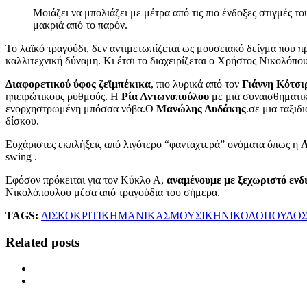
Μοιάζει να μπολιάζει με μέτρα από τις πιο ένδοξες στιγμές τ
μακριά από το παρόν.
Το λαϊκό τραγούδι, δεν αντιμετωπίζεται ως μουσειακό δείγμα που π
καλλιτεχνική δύναμη. Κι έτσι το διαχειρίζεται ο Χρήστος Νικολόπο
Διαφορετικού ύφος ζεϊμπέκικα
, πιο λυρικά από τον
Γιάννη Κότσι
ηπειρώτικους ρυθμούς. Η
Ρία Αντωνοπούλου
με μια συναισθηματικ
ενορχηστρωμένη μπόσσα νόβα.Ο
Μανώλης Λυδάκης
.σε μια ταξιδ
δίσκου.
Ευχάριστες εκπλήξεις από λιγότερο “φανταχτερά” ονόματα όπως η
Α
swing .
Εφόσον πρόκειται για τον Κύκλο Α,
αναμένουμε με ξεχωριστό ενδ
Νικολόπουλου μέσα από τραγούδια του σήμερα.
TAGS:
ΔΙΣΚΟΚΡΙΤΙΚΗ
ΜΑΝΙΚΑΣ
ΜΟΥΣΙΚΗ
ΝΙΚΟΛΟΠΟΥΛΟ
Related posts