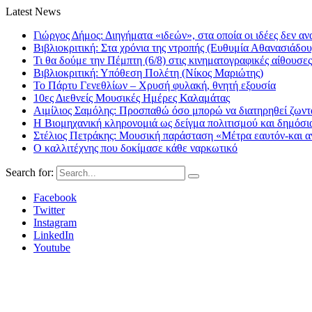
Latest News
Γιώργος Δήμος: Διηγήματα «ιδεών», στα οποία οι ιδέες δεν αν
Βιβλιοκριτική: Στα χρόνια της ντροπής (Ευθυμία Αθανασιάδου
Τι θα δούμε την Πέμπτη (6/8) στις κινηματογραφικές αίθουσες
Βιβλιοκριτική: Υπόθεση Πολέτη (Νίκος Μαριώτης)
Το Πάρτυ Γενεθλίων – Χρυσή φυλακή, θνητή εξουσία
10ες Διεθνείς Μουσικές Ημέρες Καλαμάτας
Αιμίλιος Σαμόλης: Προσπαθώ όσο μπορώ να διατηρηθεί ζωντα
Η Βιομηχανική κληρονομιά ως δείγμα πολιτισμού και δημόσι
Στέλιος Πετράκης: Μουσική παράσταση «Μέτρα εαυτόν-και αν
Ο καλλιτέχνης που δοκίμασε κάθε ναρκωτικό
Search for:
Facebook
Twitter
Instagram
LinkedIn
Youtube