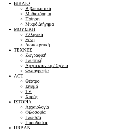
ΒΙΒΛΙΟ
Βιβλιοκριτική
Μυθιστόρημα
Ποίηση
Μικρό Διήγημα
ΜΟΥΣΙΚΗ
Ελληνική
Ξένη
Δισκοκριτική
ΤΕΧΝΕΣ
Ζωγραφική
Γλυπτική
Αρχιτεκτονική / Σχέδιο
Φωτογραφία
ACT
Θέατρο
Σινεμά
ΤV
Χορός
ΙΣΤΟΡΙΑ
Αρχαιολογία
Φιλοσοφία
Γλώσσα
Παραδόσεις
URBAN