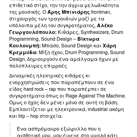
επιθετικό στίχο, την την άγρια μελωδικότητα
της μουσικής. Ο
Άρης Μπινιάρης
frontman,
στιχουργός των τραγουδιών μαζί με τα
υπόλοιπα μέλη του συγκροτήματος,
Αλέκο
Γεωργουλόπουλο:
Κιθάρες, Synthesizers, Drum
Programming, Sound Design –
Βίκτωρα
Κουλουμπή:
Μπάσο, Sound Design και
Χάρη
Κρεμμύδα:
Μίξη ήχου, Drum Programming, Sound
Design, δημιουργούν ένα αμάλγαμα ήχων με
πολύπλευρες επιρροές
Δυναμικές ηλεκτρικές κιθάρες κι
ενορχηστρώσεις που παραπέμπουν σε ένα
είδος hard rock – rap που παραπέμπει σε
συγκροτήματα όπως οι Rage Against The Machine.
Όμως ο ήχος δεν μένει μόνο σε αυτή τη βάση.
Εμπλουτίζεται με ηλεκτρονικά, industrial ακόμη
και trip – hop στοιχεία.
Ένα ασπρόμαυρο εξώφυλλο που η
αισθητική μου, μου έφερε στο μυαλό κάτι