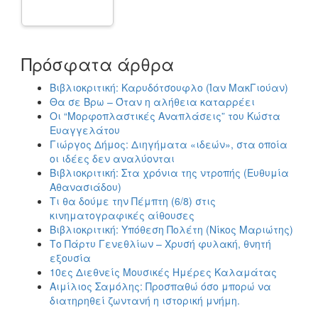
Πρόσφατα άρθρα
Βιβλιοκριτική: Καρυδότσουφλο (Ίαν ΜακΓιούαν)
Θα σε Βρω – Όταν η αλήθεια καταρρέει
Οι “Μορφοπλαστικές Αναπλάσεις” του Κώστα
Ευαγγελάτου
Γιώργος Δήμος: Διηγήματα «ιδεών», στα οποία
οι ιδέες δεν αναλύονται
Βιβλιοκριτική: Στα χρόνια της ντροπής (Ευθυμία
Αθανασιάδου)
Τι θα δούμε την Πέμπτη (6/8) στις
κινηματογραφικές αίθουσες
Βιβλιοκριτική: Υπόθεση Πολέτη (Νίκος Μαριώτης)
Το Πάρτυ Γενεθλίων – Χρυσή φυλακή, θνητή
εξουσία
10ες Διεθνείς Μουσικές Ημέρες Καλαμάτας
Αιμίλιος Σαμόλης: Προσπαθώ όσο μπορώ να
διατηρηθεί ζωντανή η ιστορική μνήμη.