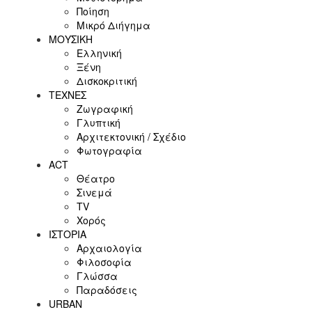
Ποίηση
Μικρό Διήγημα
ΜΟΥΣΙΚΗ
Ελληνική
Ξένη
Δισκοκριτική
ΤΕΧΝΕΣ
Ζωγραφική
Γλυπτική
Αρχιτεκτονική / Σχέδιο
Φωτογραφία
ACT
Θέατρο
Σινεμά
ΤV
Χορός
ΙΣΤΟΡΙΑ
Αρχαιολογία
Φιλοσοφία
Γλώσσα
Παραδόσεις
URBAN