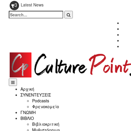
Latest News
Search
for:
Fac
Twitt
Inst
Link
Yout
Αρχική
ΣΥΝΕΝΤΕΥΞΕΙΣ
Podcasts
Φρενοκομείο
ΓΝΩΜΗ
ΒΙΒΛΙΟ
Βιβλιοκριτική
Μυθιστόρημα