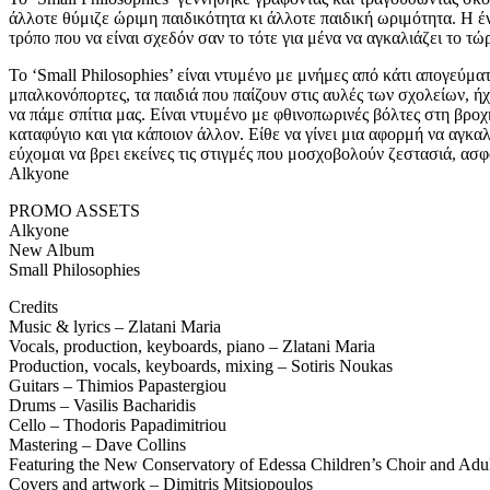
άλλοτε θύμιζε ώριμη παιδικότητα κι άλλοτε παιδική ωριμότητα. Η έ
τρόπο που να είναι σχεδόν σαν το τότε για μένα να αγκαλιάζει το τ
Το ‘Small Philosophies’ είναι ντυμένο με μνήμες από κάτι απογεύμ
μπαλκονόπορτες, τα παιδιά που παίζουν στις αυλές των σχολείων, ή
να πάμε σπίτια μας. Είναι ντυμένο με φθινοπωρινές βόλτες στη βροχ
καταφύγιο και για κάποιον άλλον. Είθε να γίνει μια αφορμή να αγκαλ
εύχομαι να βρει εκείνες τις στιγμές που μοσχοβολούν ζεστασιά, ασφ
Alkyone
PROMO ASSETS
Alkyone
New Album
Small Philosophies
Credits
Music & lyrics – Zlatani Maria
Vocals, production, keyboards, piano – Zlatani Maria
Production, vocals, keyboards, mixing – Sotiris Noukas
Guitars – Thimios Papastergiou
Drums – Vasilis Bacharidis
Cello – Thodoris Papadimitriou
Mastering – Dave Collins
Featuring the New Conservatory of Edessa Children’s Choir and Adul
Covers and artwork – Dimitris Mitsiopoulos