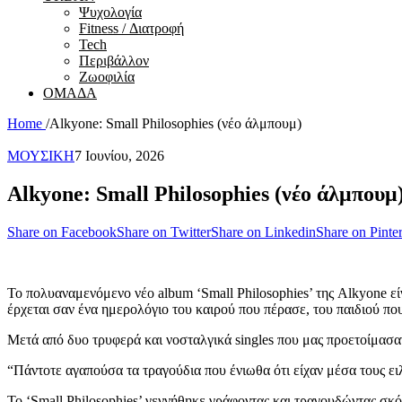
Ψυχολογία
Fitness / Διατροφή
Tech
Περιβάλλον
Ζωοφιλία
ΟΜΑΔΑ
Home
/
Alkyone: Small Philosophies (νέο άλμπουμ)
ΜΟΥΣΙΚΗ
7 Ιουνίου, 2026
Alkyone: Small Philosophies (νέο άλμπουμ
Share on Facebook
Share on Twitter
Share on Linkedin
Share on Pinter
Το πολυαναμενόμενο νέο album ‘Small Philosophies’ της Alkyone είν
έρχεται σαν ένα ημερολόγιο του καιρού που πέρασε, του παιδιού που
Μετά από δυο τρυφερά και νοσταλγικά singles που μας προετοίμασαν μ
“Πάντοτε αγαπούσα τα τραγούδια που ένιωθα ότι είχαν μέσα τους ειλ
Το ‘Small Philosophies’ γεννήθηκε γράφοντας και τραγουδώντας σκ