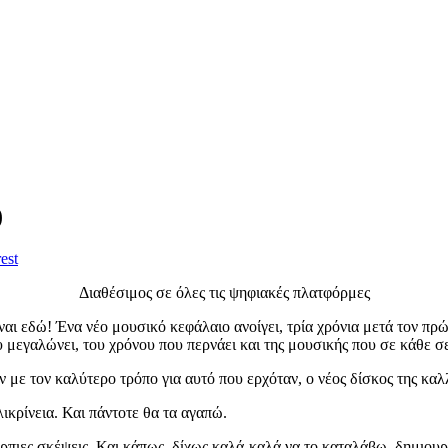
)
est
Διαθέσιμος σε όλες τις ψηφιακές πλατφόρμες
αι εδώ! Ένα νέο μουσικό κεφάλαιο ανοίγει, τρία χρόνια μετά τον πρώτ
 μεγαλώνει, του χρόνου που περνάει και της μουσικής που σε κάθε σελ
ε τον καλύτερο τρόπο για αυτό που ερχόταν, ο νέος δίσκος της καλλιτ
ικρίνεια. Και πάντοτε θα τα αγαπώ.
όρπιες σκέψεις. Και κάπως, δίχως καλά-καλά να το καταλάβω, δημιου