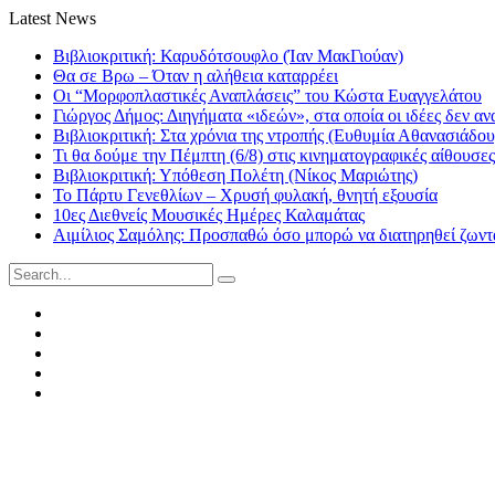
Latest News
Βιβλιοκριτική: Καρυδότσουφλο (Ίαν ΜακΓιούαν)
Θα σε Βρω – Όταν η αλήθεια καταρρέει
Οι “Μορφοπλαστικές Αναπλάσεις” του Κώστα Ευαγγελάτου
Γιώργος Δήμος: Διηγήματα «ιδεών», στα οποία οι ιδέες δεν αν
Βιβλιοκριτική: Στα χρόνια της ντροπής (Ευθυμία Αθανασιάδου
Τι θα δούμε την Πέμπτη (6/8) στις κινηματογραφικές αίθουσες
Βιβλιοκριτική: Υπόθεση Πολέτη (Νίκος Μαριώτης)
Το Πάρτυ Γενεθλίων – Χρυσή φυλακή, θνητή εξουσία
10ες Διεθνείς Μουσικές Ημέρες Καλαμάτας
Αιμίλιος Σαμόλης: Προσπαθώ όσο μπορώ να διατηρηθεί ζωντα
Search
for:
Facebook
Twitter
Instagram
LinkedIn
Youtube