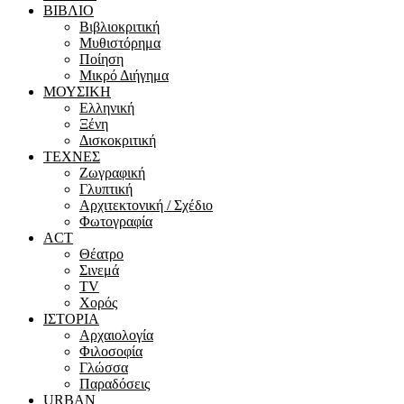
ΒΙΒΛΙΟ
Βιβλιοκριτική
Μυθιστόρημα
Ποίηση
Μικρό Διήγημα
ΜΟΥΣΙΚΗ
Ελληνική
Ξένη
Δισκοκριτική
ΤΕΧΝΕΣ
Ζωγραφική
Γλυπτική
Αρχιτεκτονική / Σχέδιο
Φωτογραφία
ACT
Θέατρο
Σινεμά
ΤV
Χορός
ΙΣΤΟΡΙΑ
Αρχαιολογία
Φιλοσοφία
Γλώσσα
Παραδόσεις
URBAN