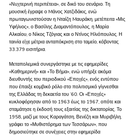
«Νυχτερινή περιπέτεια», σε δικό του σενάριο. Τη
μουσική έγραψε ο Mάνος Xατζιδάκις, ενώ
πρωταγωνιστούσαν η Nταίζη Mαυράκη, μετέπειτα «Μις
Υφήλιος», ο Βασίλης Διαμαντόπουλος, η Μαρία
Αλκαίου, ο Νίκος Τζόγιας και ο Ντίνος Ηλιόπουλος. Η
ταινία είχε μέτρια ανταπόκριση στο ταμείο, κόβοντας
33.379 εισιτήρια.
Μεταπολεμικά συνεργάστηκε με τις εφημερίδες
«Καθημερινή» και «Το Βήμα», ενώ υπήρξε ακόμα
διευθυντής του περιοδικού «Εποχές», ενός εντύπου
που έπαιξε κομβικό ρόλο στο πολιτισμικό γίγνεσθαι
της Ελλάδας τη δεκαετία του ’60. Οι «Εποχές»
κυκλοφόρησαν από το 1963 έως το 1967, οπότε και
σταμάτησε η έκδοσή τους εξαιτίας της δικτατορίας. Το
1958, μαζί με τους Καραγάτση, Βενέζη και Μυριβήλη,
γράφει το «Μυθιστόρημα των Τεσσάρων», που
δημοσιεύτηκε σε συνέχειες στην εφημερίδα