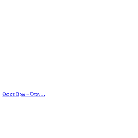
Θα σε Βρω – Όταν…