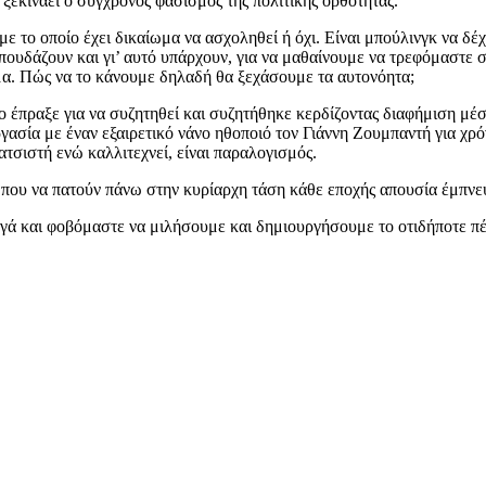
 ξεκινάει ο σύγχρονος φασισμός της πολιτικής ορθότητας.
ε το οποίο έχει δικαίωμα να ασχοληθεί ή όχι. Είναι μπούλινγκ να δέ
σπουδάζουν και γι’ αυτό υπάρχουν, για να μαθαίνουμε να τρεφόμαστε 
λημα. Πώς να το κάνουμε δηλαδή θα ξεχάσουμε τα αυτονόητα;
 το έπραξε για να συζητηθεί και συζητήθηκε κερδίζοντας διαφήμιση μ
ασία με έναν εξαιρετικό νάνο ηθοποιό τον Γιάννη Ζουμπαντή για χρόνι
ρατσιστή ενώ καλλιτεχνεί, είναι παραλογισμός.
που να πατούν πάνω στην κυρίαρχη τάση κάθε εποχής απουσία έμπνευσ
αργά και φοβόμαστε να μιλήσουμε και δημιουργήσουμε το οτιδήποτε πέ