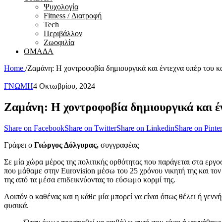
Ψυχολογία
Fitness / Διατροφή
Tech
Περιβάλλον
Ζωοφιλία
ΟΜΑΔΑ
Home
/
Ζαμάνη: Η χοντροφοβία δημιουργικά και έντεχνα υπέρ του κ
ΓΝΩΜΗ
4 Οκτωβρίου, 2024
Ζαμάνη: Η χοντροφοβία δημιουργικά και έ
Share on Facebook
Share on Twitter
Share on Linkedin
Share on Pinter
Γράφει ο
Γιώργος Δόλγυρας,
συγγραφέας
Σε μία χώρα μέρος της πολιτικής ορθότητας που παράγεται στα εργοσ
που μάθαμε στην Eurovision μέσω του 25 χρόνου νικητή της και τον
της από τα μέσα επιδεικνύοντας το εύσωμο κορμί της.
Λοιπόν ο καθένας και η κάθε μία μπορεί να είναι όπως θέλει ή γεννή
φυσικά.