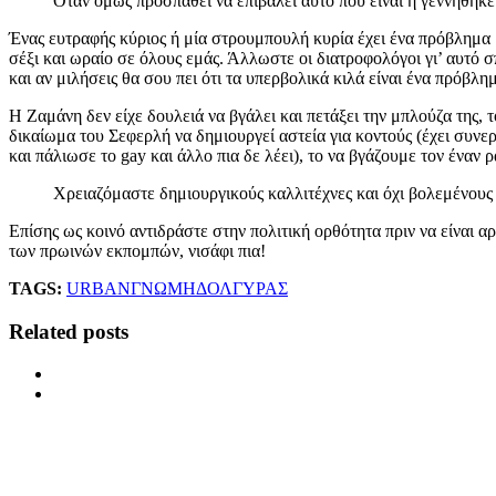
Όταν όμως προσπαθεί να επιβάλει αυτό που είναι ή γεννήθηκε
Ένας ευτραφής κύριος ή μία στρουμπουλή κυρία έχει ένα πρόβλημα μ
σέξι και ωραίο σε όλους εμάς. Άλλωστε οι διατροφολόγοι γι’ αυτό 
και αν μιλήσεις θα σου πει ότι τα υπερβολικά κιλά είναι ένα πρόβ
Η Ζαμάνη δεν είχε δουλειά να βγάλει και πετάξει την μπλούζα της,
δικαίωμα του Σεφερλή να δημιουργεί αστεία για κοντούς (έχει συνεργ
και πάλιωσε το gay και άλλο πια δε λέει), το να βγάζουμε τον έναν 
Χρειαζόμαστε δημιουργικούς καλλιτέχνες και όχι βολεμένους 
Επίσης ως κοινό αντιδράστε στην πολιτική ορθότητα πριν να είναι 
των πρωινών εκπομπών, νισάφι πια!
TAGS:
URBAN
ΓΝΩΜΗ
ΔΟΛΓΥΡΑΣ
Related posts