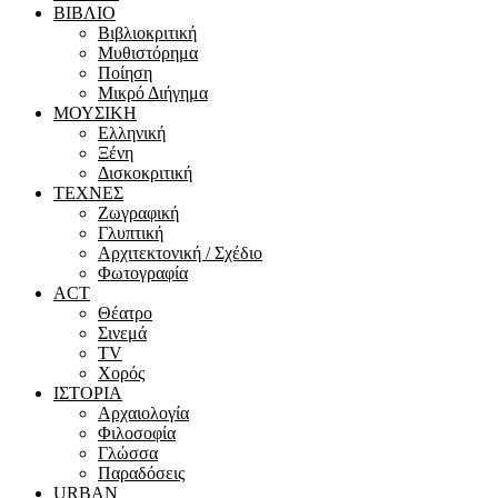
ΒΙΒΛΙΟ
Βιβλιοκριτική
Μυθιστόρημα
Ποίηση
Μικρό Διήγημα
ΜΟΥΣΙΚΗ
Ελληνική
Ξένη
Δισκοκριτική
ΤΕΧΝΕΣ
Ζωγραφική
Γλυπτική
Αρχιτεκτονική / Σχέδιο
Φωτογραφία
ACT
Θέατρο
Σινεμά
ΤV
Χορός
ΙΣΤΟΡΙΑ
Αρχαιολογία
Φιλοσοφία
Γλώσσα
Παραδόσεις
URBAN