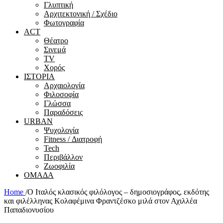
Γλυπτική
Αρχιτεκτονική / Σχέδιο
Φωτογραφία
ACT
Θέατρο
Σινεμά
ΤV
Χορός
ΙΣΤΟΡΙΑ
Αρχαιολογία
Φιλοσοφία
Γλώσσα
Παραδόσεις
URBAN
Ψυχολογία
Fitness / Διατροφή
Tech
Περιβάλλον
Ζωοφιλία
ΟΜΑΔΑ
Home
/
Ο Ιταλός κλασικός φιλόλογος – δημοσιογράφος, εκδότης
και φιλέλληνας Κολαφέμινα Φραντζέσκο μιλά στον Αχιλλέα
Παπαδιονυσίου