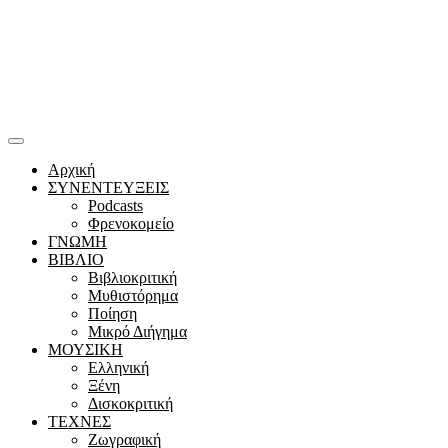
Αρχική
ΣΥΝΕΝΤΕΥΞΕΙΣ
Podcasts
Φρενοκομείο
ΓΝΩΜΗ
ΒΙΒΛΙΟ
Βιβλιοκριτική
Μυθιστόρημα
Ποίηση
Μικρό Διήγημα
ΜΟΥΣΙΚΗ
Ελληνική
Ξένη
Δισκοκριτική
ΤΕΧΝΕΣ
Ζωγραφική