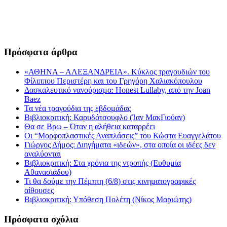
Πρόσφατα άρθρα
«ΑΘΗΝΑ – ΑΛΕΞΑΝΔΡΕΙΑ». Κύκλος τραγουδιών του
Φίλιππου Περιστέρη και του Γρηγόρη Χαλιακόπουλου
Δασκαλευτικό νανούρισμα: Honest Lullaby, από την Joan
Baez
Τα νέα τραγούδια της εβδομάδας
Βιβλιοκριτική: Καρυδότσουφλο (Ίαν ΜακΓιούαν)
Θα σε Βρω – Όταν η αλήθεια καταρρέει
Οι “Μορφοπλαστικές Αναπλάσεις” του Κώστα Ευαγγελάτου
Γιώργος Δήμος: Διηγήματα «ιδεών», στα οποία οι ιδέες δεν
αναλύονται
Βιβλιοκριτική: Στα χρόνια της ντροπής (Ευθυμία
Αθανασιάδου)
Τι θα δούμε την Πέμπτη (6/8) στις κινηματογραφικές
αίθουσες
Βιβλιοκριτική: Υπόθεση Πολέτη (Νίκος Μαριώτης)
Πρόσφατα σχόλια