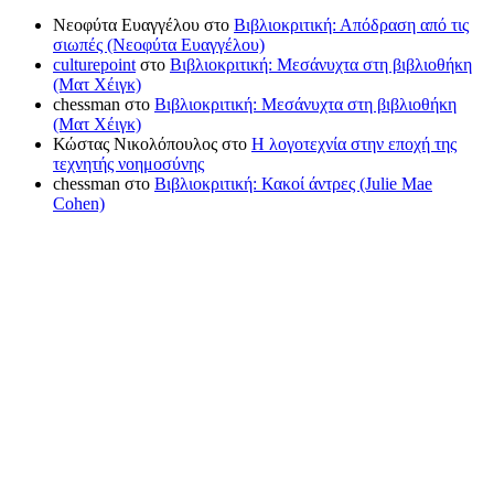
Νεοφύτα Ευαγγέλου
στο
Βιβλιοκριτική: Απόδραση από τις
σιωπές (Νεοφύτα Ευαγγέλου)
culturepoint
στο
Βιβλιοκριτική: Μεσάνυχτα στη βιβλιοθήκη
(Ματ Χέιγκ)
chessman
στο
Βιβλιοκριτική: Μεσάνυχτα στη βιβλιοθήκη
(Ματ Χέιγκ)
Κώστας Νικολόπουλος
στο
Η λογοτεχνία στην εποχή της
τεχνητής νοημοσύνης
chessman
στο
Βιβλιοκριτική: Κακοί άντρες (Julie Mae
Cohen)