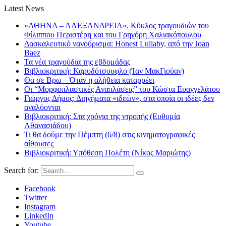
Latest News
«ΑΘΗΝΑ – ΑΛΕΞΑΝΔΡΕΙΑ». Κύκλος τραγουδιών του
Φίλιππου Περιστέρη και του Γρηγόρη Χαλιακόπουλου
Δασκαλευτικό νανούρισμα: Honest Lullaby, από την Joan
Baez
Τα νέα τραγούδια της εβδομάδας
Βιβλιοκριτική: Καρυδότσουφλο (Ίαν ΜακΓιούαν)
Θα σε Βρω – Όταν η αλήθεια καταρρέει
Οι “Μορφοπλαστικές Αναπλάσεις” του Κώστα Ευαγγελάτου
Γιώργος Δήμος: Διηγήματα «ιδεών», στα οποία οι ιδέες δεν
αναλύονται
Βιβλιοκριτική: Στα χρόνια της ντροπής (Ευθυμία
Αθανασιάδου)
Τι θα δούμε την Πέμπτη (6/8) στις κινηματογραφικές
αίθουσες
Βιβλιοκριτική: Υπόθεση Πολέτη (Νίκος Μαριώτης)
Search for:
Facebook
Twitter
Instagram
LinkedIn
Youtube