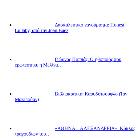
Δασκαλευτικό νανούρισμα: Honest
Lullaby, από την Joan Baez
Γιώργος Παππάς: Ο ηθοποιός που
ερωτεύτηκε η Μελίνα…
Βιβλιοκριτική: Καρυδότσουφλο (Ίαν
ΜακΓιούαν)
«ΑΘΗΝΑ – ΑΛΕΞΑΝΔΡΕΙΑ». Κύκλος
τραγουδιών του…