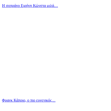
Η σοπράνο Ειρήνη Κώνστα μιλά…
Φρανκ Κάπριο, ο πιο ευγενικός…