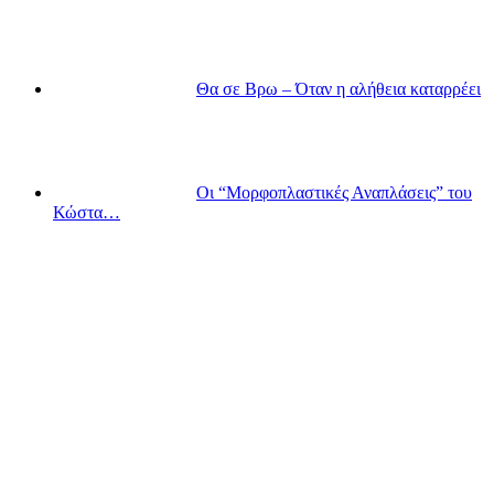
Θα σε Βρω – Όταν η αλήθεια καταρρέει
Οι “Μορφοπλαστικές Αναπλάσεις” του
Κώστα…