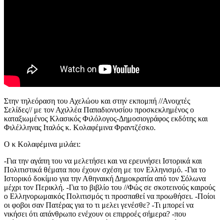
Στην τηλεόραση του Αχελώου και στην εκπομπή //Ανοιχτές
Σελίδες// με τον Αχιλλέα Παπαδιονυσίου προσκεκλημένος ο
καταξιωμένος Κλασικός Φιλόλογος-Δημοσιογράφος εκδότης και
Φιλέλληνας Ιταλός κ. Κολαφέμινα Φραντζέσκο.
Ο κ Κολαφέμινα μιλάει:
-Για την αγάπη του να μελετήσει και να ερευνήσει Ιστορικά και
Πολιτιστικά θέματα που έχουν σχέση με τον Ελληνισμό. -Για το
Ιστορικό δοκίμιο για την Αθηναική Δημοκρατία από τον Σόλωνα
μέχρι τον Περικλή. -Για το βιβλίο του //Φώς σε σκοτεινούς καιρούς
ο Ελληνορωμαικός Πολιτισμός τι προσπαθεί να προωθήσει. -Ποίοι
οι φοβοι σαν Πατέρας για το τι μελει γενέσθε? -Τι μπορεί να
νικήσει ότι απάνθρωπο ενέχουν οι επιρροές σήμερα? -που