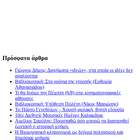
Πρόσφατα άρθρα
Γιώργος Δήμος: Διηγήματα «ιδεών», στα οποία οι ιδέες δεν
αναλύονται
Βιβλιοκριτική: Στα χρόνια της ντροπής (Ευθυμία
Αθανασιάδου)
Τι θα δούμε την Πέμπτη (6/8) στις κινηματογραφικές
αίθουσες
Βιβλιοκριτική: Υπόθεση Πολέτη (Νίκος Μαριώτης)
Το Πάρτυ Γενεθλίων – Χρυσή φυλακή, θνητή εξουσία
10ες Διεθνείς Μουσικές Ημέρες Καλαμάτας
Αιμίλιος Σαμόλης: Προσπαθώ όσο μπορώ να διατηρηθεί
ζωντανή η ιστορική μνήμη.
Η Βιομηχανική κληρονομιά ως δείγμα πολιτισμού και
δημόσιας μνήμης