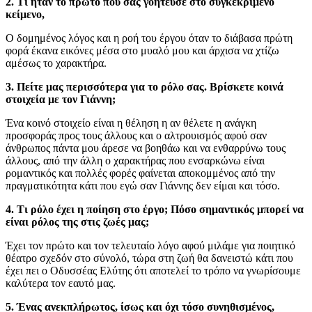
2. Τι ήταν το πρώτο που σας γοήτευσε στο συγκεκριμένο
κείμενο,
Ο δομημένος λόγος και η ροή του έργου όταν το διάβασα πρώτη
φορά έκανα εικόνες μέσα στο μυαλό μου και άρχισα να χτίζω
αμέσως το χαρακτήρα.
3. Πείτε μας περισσότερα για το ρόλο σας. Βρίσκετε κοινά
στοιχεία με τον Γιάννη;
Ένα κοινό στοιχείο είναι η θέληση η αν θέλετε η ανάγκη
προσφοράς προς τους άλλους και ο αλτρουισμός αφού σαν
άνθρωπος πάντα μου άρεσε να βοηθάω και να ενθαρρύνω τους
άλλους, από την άλλη ο χαρακτήρας που ενσαρκώνω είναι
ρομαντικός και πολλές φορές φαίνεται αποκομμένος από την
πραγματικότητα κάτι που εγώ σαν Γιάννης δεν είμαι και τόσο.
4. Τι ρόλο έχει η ποίηση στο έργο; Πόσο σημαντικός μπορεί να
είναι ρόλος της στις ζωές μας;
Έχει τον πρώτο και τον τελευταίο λόγο αφού μιλάμε για ποιητικό
θέατρο σχεδόν στο σύνολό, τώρα στη ζωή θα δανειστώ κάτι που
έχει πει ο Οδυσσέας Ελύτης ότι αποτελεί το τρόπο να γνωρίσουμε
καλύτερα τον εαυτό μας.
5. Ένας ανεκπλήρωτος, ίσως και όχι τόσο συνηθισμένος,