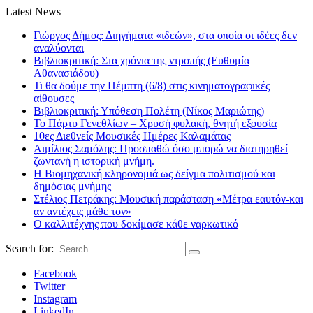
Latest News
Γιώργος Δήμος: Διηγήματα «ιδεών», στα οποία οι ιδέες δεν
αναλύονται
Βιβλιοκριτική: Στα χρόνια της ντροπής (Ευθυμία
Αθανασιάδου)
Τι θα δούμε την Πέμπτη (6/8) στις κινηματογραφικές
αίθουσες
Βιβλιοκριτική: Υπόθεση Πολέτη (Νίκος Μαριώτης)
Το Πάρτυ Γενεθλίων – Χρυσή φυλακή, θνητή εξουσία
10ες Διεθνείς Μουσικές Ημέρες Καλαμάτας
Αιμίλιος Σαμόλης: Προσπαθώ όσο μπορώ να διατηρηθεί
ζωντανή η ιστορική μνήμη.
Η Βιομηχανική κληρονομιά ως δείγμα πολιτισμού και
δημόσιας μνήμης
Στέλιος Πετράκης: Μουσική παράσταση «Μέτρα εαυτόν-και
αν αντέχεις μάθε τον»
Ο καλλιτέχνης που δοκίμασε κάθε ναρκωτικό
Search for:
Facebook
Twitter
Instagram
LinkedIn