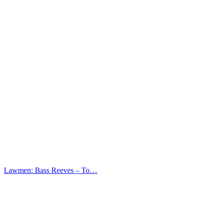
Lawmen: Bass Reeves – Το…