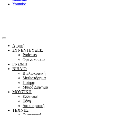
Youtube
Αρχική
ΣΥΝΕΝΤΕΥΞΕΙΣ
Podcasts
Φρενοκομείο
ΓΝΩΜΗ
ΒΙΒΛΙΟ
Βιβλιοκριτική
Μυθιστόρημα
Ποίηση
Μικρό Διήγημα
ΜΟΥΣΙΚΗ
Ελληνική
Ξένη
Δισκοκριτική
ΤΕΧΝΕΣ
Ζωγραφική