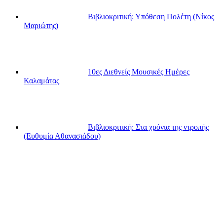
Βιβλιοκριτική: Υπόθεση Πολέτη (Νίκος
Μαριώτης)
10ες Διεθνείς Μουσικές Ημέρες
Καλαμάτας
Βιβλιοκριτική: Στα χρόνια της ντροπής
(Ευθυμία Αθανασιάδου)