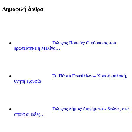
Δημοφιλή άρθρα
Γιώργος Παππάς: Ο ηθοποιός που
ερωτεύτηκε η Μελίνα…
Το Πάρτυ Γενεθλίων – Χρυσή φυλακή,
θνητή εξουσία
Γιώργος Δήμος: Διηγήματα «ιδεών», στα
οποία οι ιδέες…