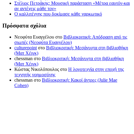
Στέλιος Πετράκης: Μουσική παράσταση «Μέτρα εαυτόν-και
αν αντέχεις μάθε τον»
Ο καλλιτέχνης που δοκίμασε κάθε ναρκωτικό
Πρόσφατα σχόλια
Νεοφύτα Ευαγγέλου
στο
Βιβλιοκριτική: Απόδραση από τις
σιωπές (Νεοφύτα Ευαγγέλου)
culturepoint
στο
Βιβλιοκριτική: Μεσάνυχτα στη βιβλιοθήκη
(Ματ Χέιγκ)
chessman
στο
Βιβλιοκριτική: Μεσάνυχτα στη βιβλιοθήκη
(Ματ Χέιγκ)
Κώστας Νικολόπουλος
στο
Η λογοτεχνία στην εποχή της
τεχνητής νοημοσύνης
chessman
στο
Βιβλιοκριτική: Κακοί άντρες (Julie Mae
Cohen)