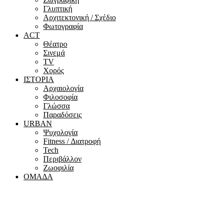
Γλυπτική
Αρχιτεκτονική / Σχέδιο
Φωτογραφία
ACT
Θέατρο
Σινεμά
ΤV
Χορός
ΙΣΤΟΡΙΑ
Αρχαιολογία
Φιλοσοφία
Γλώσσα
Παραδόσεις
URBAN
Ψυχολογία
Fitness / Διατροφή
Tech
Περιβάλλον
Ζωοφιλία
ΟΜΑΔΑ