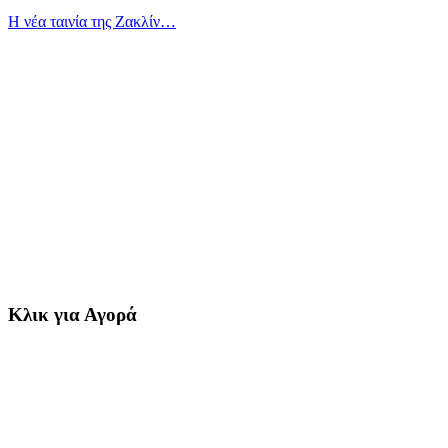
Η νέα ταινία της Ζακλίν…
Κλικ για Αγορά