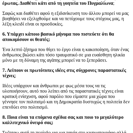
έρωτας. Διαθέτει κάτι από τη γοητεία του Πυγμαλίωνα
;
Σαφώς και διαθέτει αφού η εξιδανίκευση του άλλου μπορεί να μας
βοηθήσει να εξελιχθούμε και να πετύχουμε τους στόχους μας, η
λέξη κλειδί είναι οι προσδοκίες.
6. Υπάρχει κάποιο βασικό μήνυμα που πιστεύετε ότι θα
αποκομίσουν οι θεατές;
Ένα λεπτό ζήτημα που θίγει το έργο είναι η κακοποίηση, όταν ένας
άνθρωπος βιώσει κάτι τόσο τραυματικό σε μια ευαίσθητη ηλικία
μόνο με τη δύναμη της αγάπης μπορεί να το ξεπεράσει.
7. Λείπουν οι πρωτότυπες ιδέες στις σύγχρονες παραστατικές
τέχνες
;
Ιδέες υπάρχουν και άνθρωποι με φως μέσα τους να τις
υλοποιήσουν, αυτό που λείπει από τις παραστατικές τέχνες είναι
κρατική ενίσχυση, αφού παρόλο που είμαστε μια χώρα που
γέννησε τον πολιτισμό και τη Δημοκρατία δυστυχώς η πολιτεία δεν
επενδύει στο πολιτισμό.
8. Ποια είναι τα επόμενα σχέδια σας και ποιο το μεγαλύτερο
καλλιτεχνικό όνειρό σας;
Συζηταω αυτή τη περίοδο για μια ταινία στο κινηματογράφο αλλά