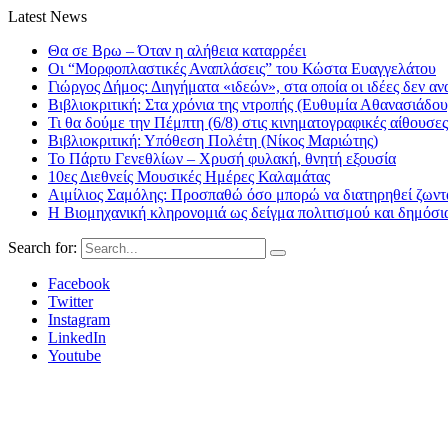
Latest News
Θα σε Βρω – Όταν η αλήθεια καταρρέει
Οι “Μορφοπλαστικές Αναπλάσεις” του Κώστα Ευαγγελάτου
Γιώργος Δήμος: Διηγήματα «ιδεών», στα οποία οι ιδέες δεν αν
Βιβλιοκριτική: Στα χρόνια της ντροπής (Ευθυμία Αθανασιάδου
Τι θα δούμε την Πέμπτη (6/8) στις κινηματογραφικές αίθουσες
Βιβλιοκριτική: Υπόθεση Πολέτη (Νίκος Μαριώτης)
Το Πάρτυ Γενεθλίων – Χρυσή φυλακή, θνητή εξουσία
10ες Διεθνείς Μουσικές Ημέρες Καλαμάτας
Αιμίλιος Σαμόλης: Προσπαθώ όσο μπορώ να διατηρηθεί ζωντα
Η Βιομηχανική κληρονομιά ως δείγμα πολιτισμού και δημόσι
Search for:
Facebook
Twitter
Instagram
LinkedIn
Youtube