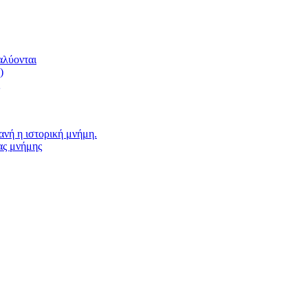
αλύονται
)
νή η ιστορική μνήμη.
ας μνήμης