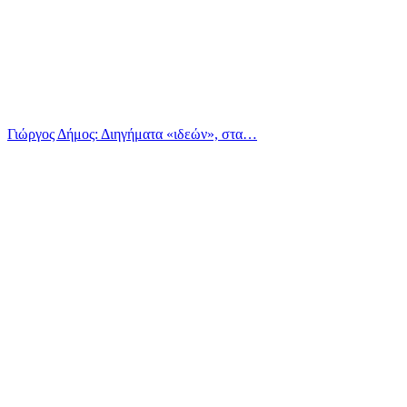
Γιώργος Δήμος: Διηγήματα «ιδεών», στα…