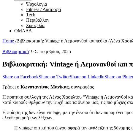
Ψυχολογία
Fitness / Διατροφή
Tech
Περιβάλλον
Ζωοφιλία
ΟΜΑΔΑ
Home
/
Βιβλιοκριτική: Vintage ή Λεμονανθοί και πεύκα (Λένα Χασι
Βιβλιοκριτική
19 Σεπτεμβρίου, 2025
Βιβλιοκριτική: Vintage ή Λεμονανθοί και 
Share on Facebook
Share on Twitter
Share on Linkedin
Share on Pinter
Γράφει ο
Κωνσταντίνος Μανίκας,
συγγραφέας
Η ποιητική συλλογή της Λένας Χασιώτου “Vintage ή Λεμονανθοί και 
κατά καιρούς θρέφουν την ψυχή μας τα όνειρα μας, τις πιο μύχιες σκ
Η ποίηση της δεν είναι vintage, με την έννοια ότι δεν παραμένει π
ελεύθερη ροή των λέξεων.
Η vintage οπτική του έργου αφορά την ανάδειξη της δύναμης 