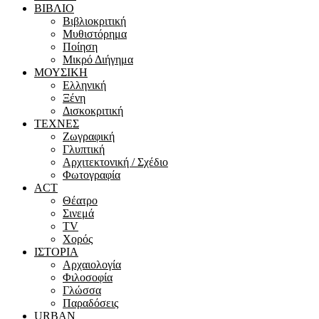
ΒΙΒΛΙΟ
Βιβλιοκριτική
Μυθιστόρημα
Ποίηση
Μικρό Διήγημα
ΜΟΥΣΙΚΗ
Ελληνική
Ξένη
Δισκοκριτική
ΤΕΧΝΕΣ
Ζωγραφική
Γλυπτική
Αρχιτεκτονική / Σχέδιο
Φωτογραφία
ACT
Θέατρο
Σινεμά
ΤV
Χορός
ΙΣΤΟΡΙΑ
Αρχαιολογία
Φιλοσοφία
Γλώσσα
Παραδόσεις
URBAN