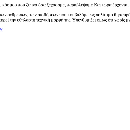
νός κόσμου που ξυπνά όσα ξεχάσαμε, παραβλέψαμε Και τώρα έρχονται 
, των ανθρώπων, των αισθήσεων που κουβαλάμε ως πολύτιμο θησαυρό 
τηρεί την εύπλαστη τεχνική μορφή της. Υπενθυμίζει όμως ότι χωρίς μν
Υ