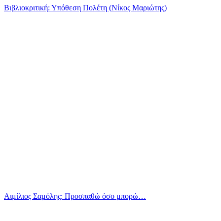
Βιβλιοκριτική: Υπόθεση Πολέτη (Νίκος Μαριώτης)
Αιμίλιος Σαμόλης: Προσπαθώ όσο μπορώ…