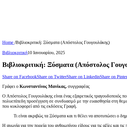
Home
/
Βιβλιοκριτική: Ξύσματα (Απόστολος Γουγουλάκης)
Βιβλιοκριτική
10 Ιανουαρίου, 2025
Βιβλιοκριτική: Ξύσματα (Απόστολος Γουγ
Share on Facebook
Share on Twitter
Share on Linkedin
Share on Pinter
Γράφει ο
Κωνσταντίνος Μανίκας,
συγγραφέας
Ο Απόστολος Γουγουλάκης είναι ένας εξαιρετικός τραγουδοποιός που
πολυεπίπεδη προσέγγιση σε συνδυασμό με την ευαισθησία στη θεμα
που κυκλοφορεί από τις εκδόσεις Γραφή.
Τι είναι ακριβώς τα Ξύσματα και τι θέλει να αποτυπώσει ο δη
Η αγωνία για την πορεία του ανθρωπίνου είδους για τις αξίες και τι