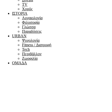
ΤV
Χορός
ΙΣΤΟΡΙΑ
Αρχαιολογία
Φιλοσοφία
Γλώσσα
Παραδόσεις
URBAN
Ψυχολογία
Fitness / Διατροφή
Tech
Περιβάλλον
Ζωοφιλία
ΟΜΑΔΑ