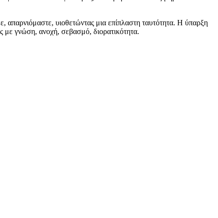
με, απαρνιόμαστε, υιοθετώντας μια επίπλαστη ταυτότητα. Η ύπαρξη
ες με γνώση, ανοχή, σεβασμό, διορατικότητα.