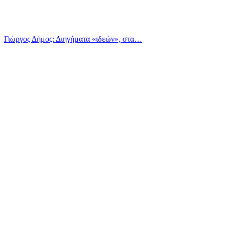
Γιώργος Δήμος: Διηγήματα «ιδεών», στα…