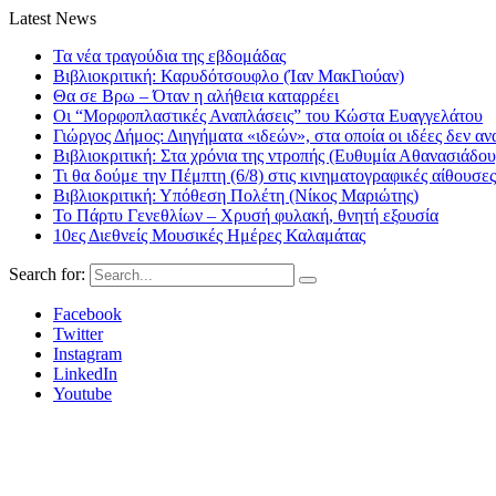
Latest News
Τα νέα τραγούδια της εβδομάδας
Βιβλιοκριτική: Καρυδότσουφλο (Ίαν ΜακΓιούαν)
Θα σε Βρω – Όταν η αλήθεια καταρρέει
Οι “Μορφοπλαστικές Αναπλάσεις” του Κώστα Ευαγγελάτου
Γιώργος Δήμος: Διηγήματα «ιδεών», στα οποία οι ιδέες δεν αν
Βιβλιοκριτική: Στα χρόνια της ντροπής (Ευθυμία Αθανασιάδου
Τι θα δούμε την Πέμπτη (6/8) στις κινηματογραφικές αίθουσες
Βιβλιοκριτική: Υπόθεση Πολέτη (Νίκος Μαριώτης)
Το Πάρτυ Γενεθλίων – Χρυσή φυλακή, θνητή εξουσία
10ες Διεθνείς Μουσικές Ημέρες Καλαμάτας
Search for:
Facebook
Twitter
Instagram
LinkedIn
Youtube