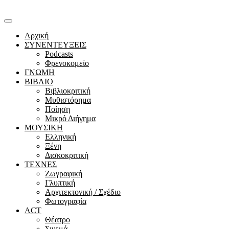
Αρχική
ΣΥΝΕΝΤΕΥΞΕΙΣ
Podcasts
Φρενοκομείο
ΓΝΩΜΗ
ΒΙΒΛΙΟ
Βιβλιοκριτική
Μυθιστόρημα
Ποίηση
Μικρό Διήγημα
ΜΟΥΣΙΚΗ
Ελληνική
Ξένη
Δισκοκριτική
ΤΕΧΝΕΣ
Ζωγραφική
Γλυπτική
Αρχιτεκτονική / Σχέδιο
Φωτογραφία
ACT
Θέατρο
Σινεμά