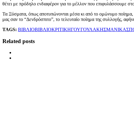
θέτει με πρόδηλο ενδιαφέρον για το μέλλον που επιφυλάσσουμε στου
Τα Ξύσματα, όπως αποτυπώνονται μέσα κι από το ομώνυμο ποίημα, εί
μας σαν το “Δενδρόσπιτο”, το τελευταίο ποίημα της συλλογής, αφήνε
TAGS:
ΒΙΒΛΙΟ
ΒΙΒΛΙΟΚΡΙΤΙΚΗ
ΓΟΥΓΟΥΛΑΚΗΣ
ΜΑΝΙΚΑΣ
Π
Related posts