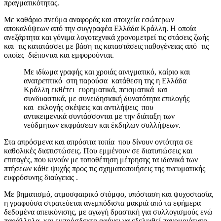
πραγματικότητας.
Με καθάριο πνεύμα αναφοράς και στοιχεία εσώτερων
αποκαλύψεων από την συγγραφέα Ελλάδα Κράλλη. Η οποία
ανεξάρτητα και γόνιμα λογοτεχνικά χρονομετρεί τις στάσεις ζωής
και τις κατατάσσει
με βάση τις καταστάσεις παθογένειας από τις
οποίες διέπονται και εμφορούνται.
Με ιδίωμα γραφής και χροιάς αινιγματικό, καίριο και
ανατρεπτικό στη παρούσα κατάθεση της η Ελλάδα
Κράλλη εκθέτει ευρηματικά, πεισματικά και
συνδυαστικά, με συνειδησιακή δυνατότητα επιλογής
και εκλογής σκέψεις και αντιλήψεις που
αντικειμενικά συντάσσονται με την διάταξη των
νεόδμητων εκφράσεων και έκδηλων συλλήψεων.
Στα απρόσμενα και απρόσιτα τοπία που δίνουν οντότητα σε
καθολικές διαπιστώσεις. Που εμμένουν σε διατυπώσεις και
επιταγές, που κινούν με τοποθέτηση μέτρησης τα ιδανικά των
πτήσεων κάθε ψυχής προς τις σχηματοποιήσεις της πνευματικής
ευφρόσυνης διαύγειας .
Με βηματισμό, ατμοσφαιρικό στόμφο, υπόσταση και ψυχοστασία,
η γραφούσα στρατεύεται ανεμπόδιστα μακριά από τα εφήμερα
δεδομένα απεικόνισης, με αγωγή δραστική για συλλογισμούς ενώ
παράλληλα και ευπρόσδεκτα αφήνει να εξελιχθεί πανομοιότυπα