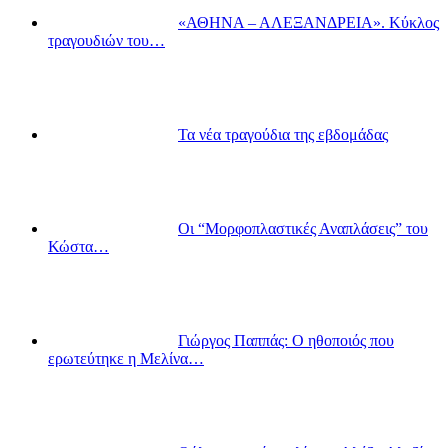
«ΑΘΗΝΑ – ΑΛΕΞΑΝΔΡΕΙΑ». Κύκλος
τραγουδιών του…
Τα νέα τραγούδια της εβδομάδας
Οι “Μορφοπλαστικές Αναπλάσεις” του
Κώστα…
Γιώργος Παππάς: Ο ηθοποιός που
ερωτεύτηκε η Μελίνα…