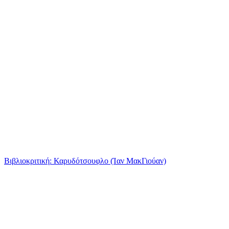
Βιβλιοκριτική: Καρυδότσουφλο (Ίαν ΜακΓιούαν)