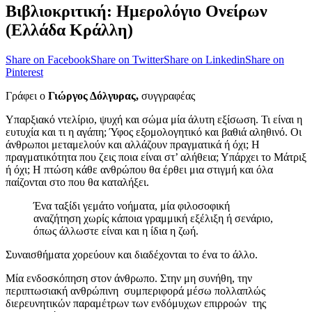
Βιβλιοκριτική: Ημερολόγιο Ονείρων
(Ελλάδα Κράλλη)
Share on Facebook
Share on Twitter
Share on Linkedin
Share on
Pinterest
Γράφει ο
Γιώργος Δόλγυρας,
συγγραφέας
Υπαρξιακό ντελίριο, ψυχή και σώμα μία άλυτη εξίσωση. Τι είναι η
ευτυχία και τι η αγάπη; Ύφος εξομολογητικό και βαθιά αληθινό. Οι
άνθρωποι μεταμελούν και αλλάζουν πραγματικά ή όχι; Η
πραγματικότητα που ζεις ποια είναι στ’ αλήθεια; Υπάρχει το Μάτριξ
ή όχι; Η πτώση κάθε ανθρώπου θα έρθει μια στιγμή και όλα
παίζονται στο που θα καταλήξει.
Ένα ταξίδι γεμάτο νοήματα, μία φιλοσοφική
αναζήτηση χωρίς κάποια γραμμική εξέλιξη ή σενάριο,
όπως άλλωστε είναι και η ίδια η ζωή.
Συναισθήματα χορεύουν και διαδέχονται το ένα το άλλο.
Μία ενδοσκόπηση στον άνθρωπο. Στην μη συνήθη, την
περιπτωσιακή ανθρώπινη συμπεριφορά μέσω πολλαπλώς
διερευνητικών παραμέτρων των ενδόμυχων επιρροών της