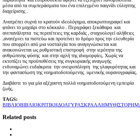
μέσα από τα συμπεράσματα του ένα επιλεγμένο παιγνίδι εύληπτης
διαχείρισης .
Ανατρέπει συχνά το κρατούν ιδεολόγημα, αποκρυπτογραφεί και
φτάνει το μαχαίρι στο κόκκαλο . Περιγράφει ξεκάθαρα και
ανεπανάληπτα τις περιπέτειες της καρδιάς , σταχυολογεί αλήθειες
,ανατέμνει τα πιστεύω και προτείνει το δρόμο προς την ελευθερία
που απορρέει από μια νοσταλγία που αναγιγνώσκεται και
ανακοινώνεται ως ρυθμιστική επιστροφή στην ιερότητα της
ανθρώπινης φύσης και στην αχλή της ιδιομορφίες. Χωρίς να
εκτοπίζει τις προϋποθέσεις της συγκυριακής αναγωγής
ενδυναμώνει ευδιάκριτα την ονειροπόληση της γλαφυρότητας και
την φαντασίωση της νοηματοδοτούμενης υμενικής ουρανογραφίας.
Διαβάστε το για μία αξέχαστη πολλά νοηματοδοτούμενη εμπειρία
ζωής.
TAGS:
ΒΙΒΛΙΟ
ΒΙΒΛΙΟΚΡΙΤΙΚΗ
ΔΟΛΓΥΡΑΣ
ΚΡΑΛΛΗ
ΜΥΘΙΣΤΟΡΗΜ
Related posts