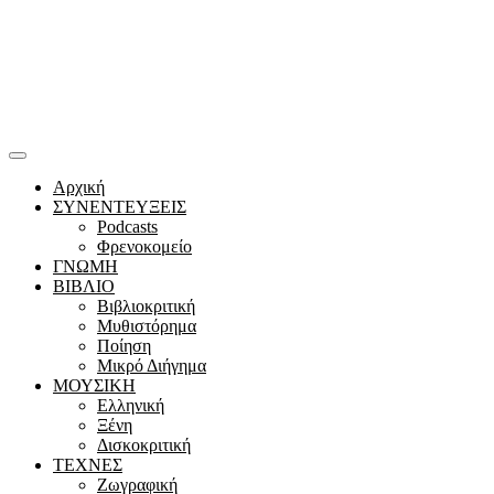
Αρχική
ΣΥΝΕΝΤΕΥΞΕΙΣ
Podcasts
Φρενοκομείο
ΓΝΩΜΗ
ΒΙΒΛΙΟ
Βιβλιοκριτική
Μυθιστόρημα
Ποίηση
Μικρό Διήγημα
ΜΟΥΣΙΚΗ
Ελληνική
Ξένη
Δισκοκριτική
ΤΕΧΝΕΣ
Ζωγραφική