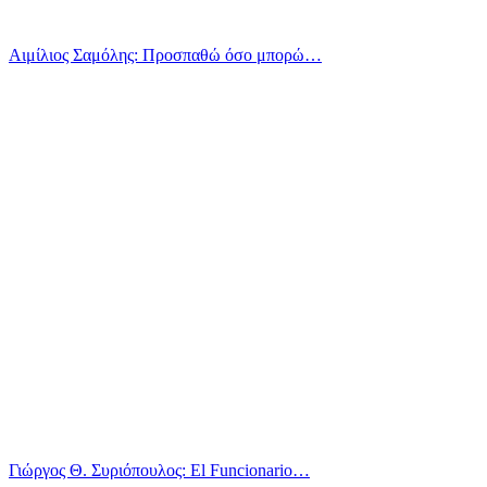
Αιμίλιος Σαμόλης: Προσπαθώ όσο μπορώ…
Γιώργος Θ. Συριόπουλος: El Funcionario…