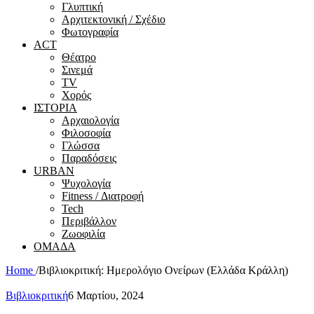
Γλυπτική
Αρχιτεκτονική / Σχέδιο
Φωτογραφία
ACT
Θέατρο
Σινεμά
ΤV
Χορός
ΙΣΤΟΡΙΑ
Αρχαιολογία
Φιλοσοφία
Γλώσσα
Παραδόσεις
URBAN
Ψυχολογία
Fitness / Διατροφή
Tech
Περιβάλλον
Ζωοφιλία
ΟΜΑΔΑ
Home
/
Βιβλιοκριτική: Ημερολόγιο Ονείρων (Ελλάδα Κράλλη)
Βιβλιοκριτική
6 Μαρτίου, 2024