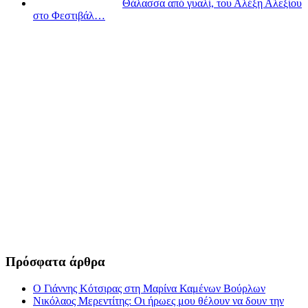
Θάλασσα από γυαλί, του Αλέξη Αλεξίου
στο Φεστιβάλ…
Πρόσφατα άρθρα
Ο Γιάννης Κότσιρας στη Μαρίνα Καμένων Βούρλων
Νικόλαος Μερεντίτης: Οι ήρωες μου θέλουν να δουν την