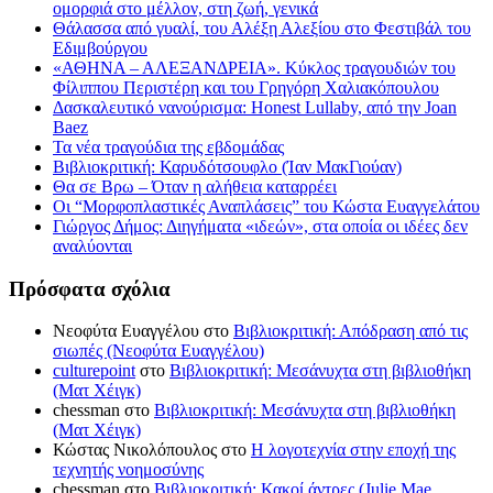
ομορφιά στο μέλλον, στη ζωή, γενικά
Θάλασσα από γυαλί, του Αλέξη Αλεξίου στο Φεστιβάλ του
Εδιμβούργου
«ΑΘΗΝΑ – ΑΛΕΞΑΝΔΡΕΙΑ». Κύκλος τραγουδιών του
Φίλιππου Περιστέρη και του Γρηγόρη Χαλιακόπουλου
Δασκαλευτικό νανούρισμα: Honest Lullaby, από την Joan
Baez
Τα νέα τραγούδια της εβδομάδας
Βιβλιοκριτική: Καρυδότσουφλο (Ίαν ΜακΓιούαν)
Θα σε Βρω – Όταν η αλήθεια καταρρέει
Οι “Μορφοπλαστικές Αναπλάσεις” του Κώστα Ευαγγελάτου
Γιώργος Δήμος: Διηγήματα «ιδεών», στα οποία οι ιδέες δεν
αναλύονται
Πρόσφατα σχόλια
Νεοφύτα Ευαγγέλου
στο
Βιβλιοκριτική: Απόδραση από τις
σιωπές (Νεοφύτα Ευαγγέλου)
culturepoint
στο
Βιβλιοκριτική: Μεσάνυχτα στη βιβλιοθήκη
(Ματ Χέιγκ)
chessman
στο
Βιβλιοκριτική: Μεσάνυχτα στη βιβλιοθήκη
(Ματ Χέιγκ)
Κώστας Νικολόπουλος
στο
Η λογοτεχνία στην εποχή της
τεχνητής νοημοσύνης
chessman
στο
Βιβλιοκριτική: Κακοί άντρες (Julie Mae