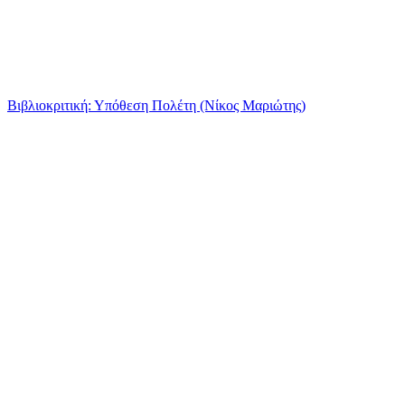
Βιβλιοκριτική: Υπόθεση Πολέτη (Νίκος Μαριώτης)