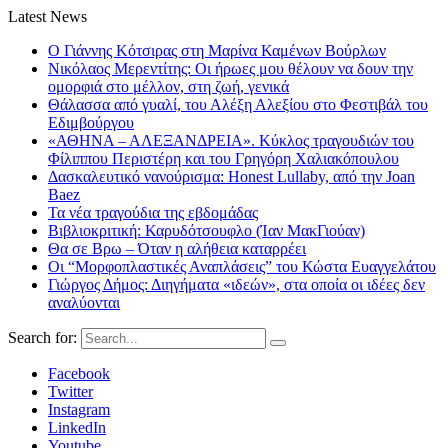
Latest News
Ο Γιάννης Κότσιρας στη Μαρίνα Καμένων Βούρλων
Νικόλαος Μερεντίτης: Οι ήρωες μου θέλουν να δουν την
ομορφιά στο μέλλον, στη ζωή, γενικά
Θάλασσα από γυαλί, του Αλέξη Αλεξίου στο Φεστιβάλ του
Εδιμβούργου
«ΑΘΗΝΑ – ΑΛΕΞΑΝΔΡΕΙΑ». Κύκλος τραγουδιών του
Φίλιππου Περιστέρη και του Γρηγόρη Χαλιακόπουλου
Δασκαλευτικό νανούρισμα: Honest Lullaby, από την Joan
Baez
Τα νέα τραγούδια της εβδομάδας
Βιβλιοκριτική: Καρυδότσουφλο (Ίαν ΜακΓιούαν)
Θα σε Βρω – Όταν η αλήθεια καταρρέει
Οι “Μορφοπλαστικές Αναπλάσεις” του Κώστα Ευαγγελάτου
Γιώργος Δήμος: Διηγήματα «ιδεών», στα οποία οι ιδέες δεν
αναλύονται
Search for:
Facebook
Twitter
Instagram
LinkedIn
Youtube