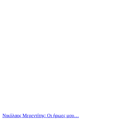
Νικόλαος Μερεντίτης: Οι ήρωες μου…