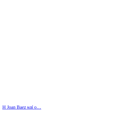
Η Joan Baez καί ο…