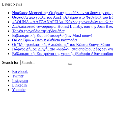
Latest News
Νικόλαος Μερεντίτης: Οι ήρωες μου θέλουν να δουν την ομορ
Θάλασσα από γυαλί, του Αλέξη Αλεξίου στο Φεστιβάλ του Ε
«ΑΘΗΝΑ – ΑΛΕΞΑΝΔΡΕΙΑ». Κύκλος τραγουδιών του Φίλιππ
Δασκαλευτικό νανούρισμα: Honest Lullaby, από την Joan Bae
Τα νέα τραγούδια της εβδομάδας
Βιβλιοκριτική: Καρυδότσουφλο (Ίαν ΜακΓιούαν)
Θα σε Βρω – Όταν η αλήθεια καταρρέει
Οι “Μορφοπλαστικές Αναπλάσεις” του Κώστα Ευαγγελάτου
Γιώργος Δήμος: Διηγήματα «ιδεών», στα οποία οι ιδέες δεν αν
Βιβλιοκριτική: Στα χρόνια της ντροπής (Ευθυμία Αθανασιάδου
Search for:
Facebook
Twitter
Instagram
LinkedIn
Youtube