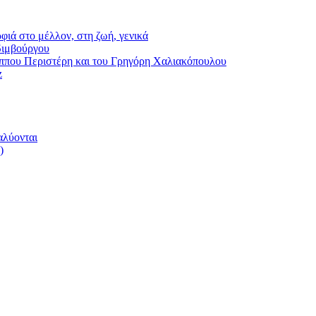
φιά στο μέλλον, στη ζωή, γενικά
διμβούργου
ου Περιστέρη και του Γρηγόρη Χαλιακόπουλου
z
αλύονται
)