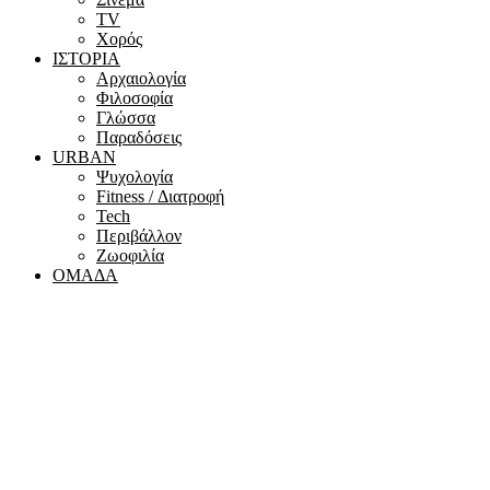
ΤV
Χορός
ΙΣΤΟΡΙΑ
Αρχαιολογία
Φιλοσοφία
Γλώσσα
Παραδόσεις
URBAN
Ψυχολογία
Fitness / Διατροφή
Tech
Περιβάλλον
Ζωοφιλία
ΟΜΑΔΑ