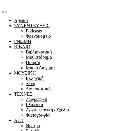
Αρχική
ΣΥΝΕΝΤΕΥΞΕΙΣ
Podcasts
Φρενοκομείο
ΓΝΩΜΗ
ΒΙΒΛΙΟ
Βιβλιοκριτική
Μυθιστόρημα
Ποίηση
Μικρό Διήγημα
ΜΟΥΣΙΚΗ
Ελληνική
Ξένη
Δισκοκριτική
ΤΕΧΝΕΣ
Ζωγραφική
Γλυπτική
Αρχιτεκτονική / Σχέδιο
Φωτογραφία
ACT
Θέατρο
Σινεμά