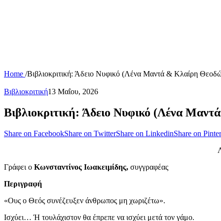
Home
/
Βιβλιοκριτική: Άδειο Νυφικό (Λένα Μαντά & Κλαίρη Θεοδ
Βιβλιοκριτική
13 Μαΐου, 2026
Βιβλιοκριτική: Άδειο Νυφικό (Λένα Μαντ
Share on Facebook
Share on Twitter
Share on Linkedin
Share on Pinter
Γράφει ο
Κωνσταντίνος Ιωακειμίδης,
συγγραφέας
Περιγραφή
«Ους ο Θεός συνέζευξεν άνθρωπος μη χωριζέτω».
Ισχύει… Ή τουλάχιστον θα έπρεπε να ισχύει μετά τον γάμο.