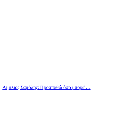
Αιμίλιος Σαμόλης: Προσπαθώ όσο μπορώ…