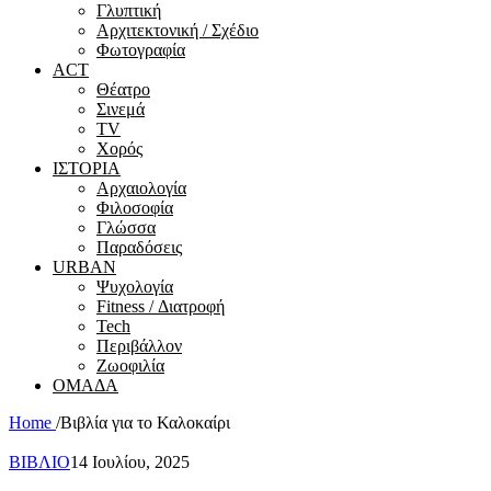
Γλυπτική
Αρχιτεκτονική / Σχέδιο
Φωτογραφία
ACT
Θέατρο
Σινεμά
ΤV
Χορός
ΙΣΤΟΡΙΑ
Αρχαιολογία
Φιλοσοφία
Γλώσσα
Παραδόσεις
URBAN
Ψυχολογία
Fitness / Διατροφή
Tech
Περιβάλλον
Ζωοφιλία
ΟΜΑΔΑ
Home
/
Βιβλία για το Καλοκαίρι
ΒΙΒΛΙΟ
14 Ιουλίου, 2025