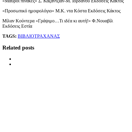
«Μαύροι πίνακες» Σ. Καζαντζιάν-Μ. Ιορδάνου Εκδόσεις Κάκτος
«Προσωπικό ημοιρολόγιο» Μ.Κ. ντα Κόστα Εκδόσεις Κάκτος
Μίλαν Κούντερα «Γράψιμο…Τι ιδέα κι αυτή!» Φ.Νουαβίλ
Εκδόσεις Εστία
TAGS:
ΒΙΒΛΙΟ
ΤΡΑΧΑΝΑΣ
Related posts