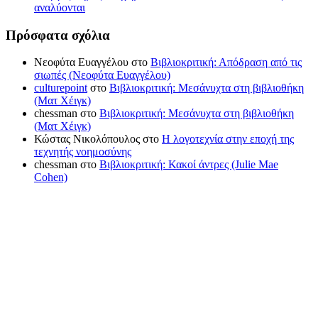
αναλύονται
Πρόσφατα σχόλια
Νεοφύτα Ευαγγέλου
στο
Βιβλιοκριτική: Απόδραση από τις
σιωπές (Νεοφύτα Ευαγγέλου)
culturepoint
στο
Βιβλιοκριτική: Μεσάνυχτα στη βιβλιοθήκη
(Ματ Χέιγκ)
chessman
στο
Βιβλιοκριτική: Μεσάνυχτα στη βιβλιοθήκη
(Ματ Χέιγκ)
Κώστας Νικολόπουλος
στο
Η λογοτεχνία στην εποχή της
τεχνητής νοημοσύνης
chessman
στο
Βιβλιοκριτική: Κακοί άντρες (Julie Mae
Cohen)