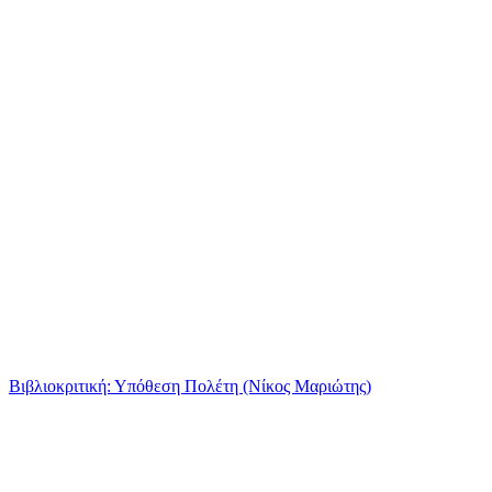
Βιβλιοκριτική: Υπόθεση Πολέτη (Νίκος Μαριώτης)