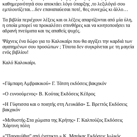
καθημερινότητά σου αποκτάει λόγο ύπαρξης ,το λεξιλόγιό σου
εμπλουτίζεται…δεν επαναπαύεσαι ποτέ, θες συνεχώς κι άλλο…
Τα βιβλία περιέχουν λέξεις και οι λέξεις απαρτίζονται από μία ύλη,
η οποία μπορεί να προκαλέσει σπινθήρες και να κινητοποιήσει τα
αδρανή πνεύματα και τις απαθείς ψυχές.
Ψάχνεις ένα δώρο για το Καλοκαίρι που θα αγγίξει την καρδιά των
αγαπημένων σου προσώπων ; Τίποτα δεν συγκρίνεται με τη μαγεία
ενός βιβλίου!
Καλό Καλοκαίρι.
«Γάμπαρη Αμβρακικού» Γ. Τάτση εκδόσεις βακχικόν
«Ο ευνοούμενος» Β. Κούτας Εκδόσεις Κέδρος
«Η Γύφτισσα και ο ποιητής στη Λευκάδα» Σ. Βρεττός Εκδόσεις
βακχικόν
«Μεθυστής-Στα χώματα της Κρήτης» Γ. Καλπούζος Εκδόσεις
Χάρτινη πόλη
«”Παραμύθια” από ένστικτο » Κ. Μανίκας Εκδόσεις Ιωλκός