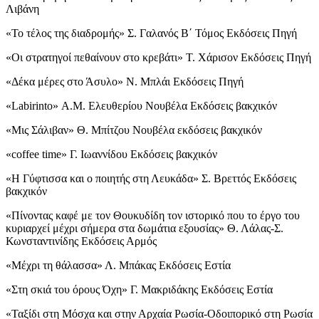
Λιβάνη
«Το τέλος της διαδρομής» Σ. Γαλανός Β΄ Τόμος Εκδόσεις Πηγή
«Οι στρατηγοί πεθαίνουν στο κρεβάτι» Τ. Χάρισον Εκδόσεις Πηγή
«Δέκα μέρες στο Άσυλο» Ν. Μπλάι Εκδόσεις Πηγή
«Labirinto» Α.Μ. Ελευθερίου Νουβέλα Εκδόσεις βακχικόν
«Μις Σάλιβαν» Θ. Μπίτζου Νουβέλα εκδόσεις βακχικόν
«coffee time» Γ. Ιωαννίδου Εκδόσεις βακχικόν
«Η Γύφτισσα και ο ποιητής στη Λευκάδα» Σ. Βρεττός Εκδόσεις
βακχικόν
«Πίνοντας καφέ με τον Θουκυδίδη τον ιστορικό που το έργο του
κυριαρχεί μέχρι σήμερα στα δωμάτια εξουσίας» Θ. Λάλας-Σ.
Κωνσταντινίδης Εκδόσεις Αρμός
«Μέχρι τη θάλασσα» Λ. Μπάκας Εκδόσεις Εστία
«Στη σκιά του όρους Όχη» Γ. Μακριδάκης Εκδόσεις Εστία
«Ταξίδι στη Μόσχα και στην Αρχαία Ρωσία-Οδοιπορικό στη Ρωσία