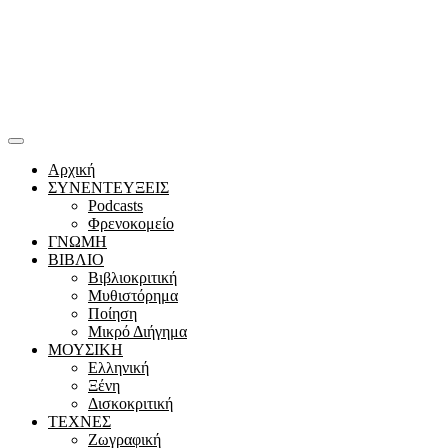
Αρχική
ΣΥΝΕΝΤΕΥΞΕΙΣ
Podcasts
Φρενοκομείο
ΓΝΩΜΗ
ΒΙΒΛΙΟ
Βιβλιοκριτική
Μυθιστόρημα
Ποίηση
Μικρό Διήγημα
ΜΟΥΣΙΚΗ
Ελληνική
Ξένη
Δισκοκριτική
ΤΕΧΝΕΣ
Ζωγραφική