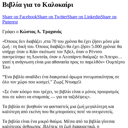
Βιβλία για το Καλοκαίρι
Share on Facebook
Share on Twitter
Share on Linkedin
Share on
Pinterest
Γράφει ο
Κώστας Α. Τραχανάς
«Όποιος δεν διαβάζει ,στα 70 του χρόνια θα έχει ζήσει μόνο μία
ζωή : τη δική του. Όποιος διαβάζει θα έχει ζήσει 5.000 χρόνια: θα
υπήρχε όταν ο Κάιν σκότωσε τον Άβελ, όταν ο Ρέντσο
παντρεύτηκε τη Λουτσία, όταν ο Λεοπάρντι θαύμαζε το Άπειρο…
γιατί η ανάγνωση είναι μια αθανασία προς το παρελθόν» Ουμπέρτο
Έκο
“Ένα βιβλίο αναδίδει ένα διακριτικό άρωμα πνευματικότητας σε
όλο τον χώρο που κοσμεί.” Ζωρζ Ντυαμέλ
«Σε έναν κόσμο που τρέχει, το βιβλίο είναι ο μόνος προορισμός
που σε κάνει να σταματάς — για να ταξιδέψεις».
Τα βιβλία σε βοηθούν να φανταστείς μια ζωή μεγαλύτερη και
καλύτερη από εκείνη που θα μπορούσες ποτέ να ονειρευτείς.
Τα βιβλία είναι ένα μικρό θαύμα. Μέσα από τα βιβλία γίνεσαι
καλύτερος άνθρωπος .Βλέπεις τη ζωή διαφορετικά, η