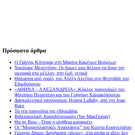
Πρόσφατα άρθρα
Ο Γιάννης Κότσιρας στη Μαρίνα Καμένων Βούρλων
Νικόλαος Μερεντίτης: Οι ήρωες μου θέλουν να δουν την
ομορφιά στο μέλλον, στη ζωή, γενικά
Θάλασσα από γυαλί, του Αλέξη Αλεξίου στο Φεστιβάλ του
Εδιμβούργου
«ΑΘΗΝΑ – ΑΛΕΞΑΝΔΡΕΙΑ». Κύκλος τραγουδιών του
Φίλιππου Περιστέρη και του Γρηγόρη Χαλιακόπουλου
Δασκαλευτικό νανούρισμα: Honest Lullaby, από την Joan
Baez
Τα νέα τραγούδια της εβδομάδας
Βιβλιοκριτική: Καρυδότσουφλο (Ίαν ΜακΓιούαν)
Θα σε Βρω – Όταν η αλήθεια καταρρέει
Οι “Μορφοπλαστικές Αναπλάσεις” του Κώστα Ευαγγελάτου
Γιώργος Δήμος: Διηγήματα «ιδεών», στα οποία οι ιδέες δεν