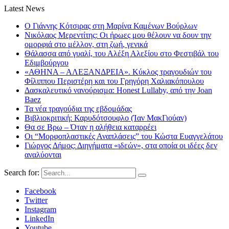
Latest News
Ο Γιάννης Κότσιρας στη Μαρίνα Καμένων Βούρλων
Νικόλαος Μερεντίτης: Οι ήρωες μου θέλουν να δουν την
ομορφιά στο μέλλον, στη ζωή, γενικά
Θάλασσα από γυαλί, του Αλέξη Αλεξίου στο Φεστιβάλ του
Εδιμβούργου
«ΑΘΗΝΑ – ΑΛΕΞΑΝΔΡΕΙΑ». Κύκλος τραγουδιών του
Φίλιππου Περιστέρη και του Γρηγόρη Χαλιακόπουλου
Δασκαλευτικό νανούρισμα: Honest Lullaby, από την Joan
Baez
Τα νέα τραγούδια της εβδομάδας
Βιβλιοκριτική: Καρυδότσουφλο (Ίαν ΜακΓιούαν)
Θα σε Βρω – Όταν η αλήθεια καταρρέει
Οι “Μορφοπλαστικές Αναπλάσεις” του Κώστα Ευαγγελάτου
Γιώργος Δήμος: Διηγήματα «ιδεών», στα οποία οι ιδέες δεν
αναλύονται
Search for:
Facebook
Twitter
Instagram
LinkedIn
Youtube