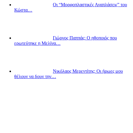
Οι “Μορφοπλαστικές Αναπλάσεις” του
Κώστα…
Γιώργος Παππάς: Ο ηθοποιός που
ερωτεύτηκε η Μελίνα…
Νικόλαος Μερεντίτης: Οι ήρωες μου
θέλουν να δουν την…