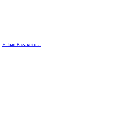
Η Joan Baez καί ο…