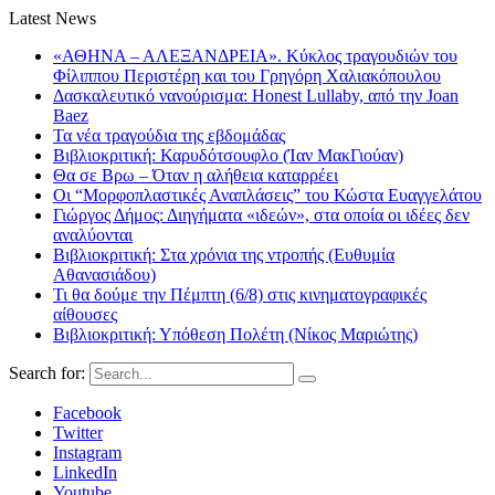
Latest News
«ΑΘΗΝΑ – ΑΛΕΞΑΝΔΡΕΙΑ». Κύκλος τραγουδιών του
Φίλιππου Περιστέρη και του Γρηγόρη Χαλιακόπουλου
Δασκαλευτικό νανούρισμα: Honest Lullaby, από την Joan
Baez
Τα νέα τραγούδια της εβδομάδας
Βιβλιοκριτική: Καρυδότσουφλο (Ίαν ΜακΓιούαν)
Θα σε Βρω – Όταν η αλήθεια καταρρέει
Οι “Μορφοπλαστικές Αναπλάσεις” του Κώστα Ευαγγελάτου
Γιώργος Δήμος: Διηγήματα «ιδεών», στα οποία οι ιδέες δεν
αναλύονται
Βιβλιοκριτική: Στα χρόνια της ντροπής (Ευθυμία
Αθανασιάδου)
Τι θα δούμε την Πέμπτη (6/8) στις κινηματογραφικές
αίθουσες
Βιβλιοκριτική: Υπόθεση Πολέτη (Νίκος Μαριώτης)
Search for:
Facebook
Twitter
Instagram
LinkedIn
Youtube