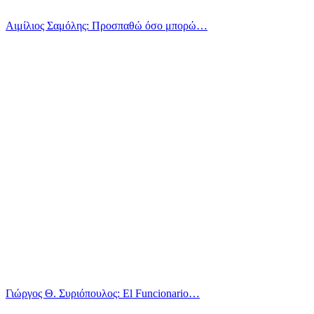
Αιμίλιος Σαμόλης: Προσπαθώ όσο μπορώ…
Γιώργος Θ. Συριόπουλος: El Funcionario…