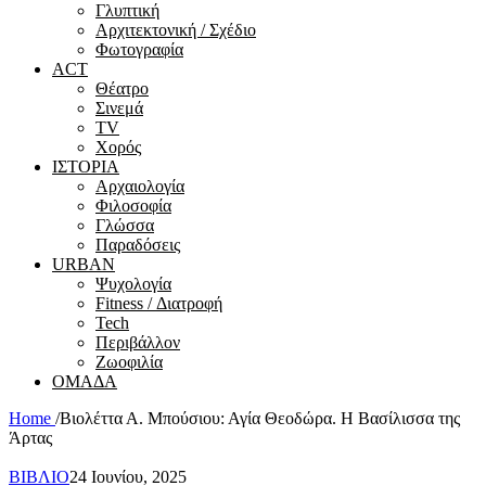
Γλυπτική
Αρχιτεκτονική / Σχέδιο
Φωτογραφία
ACT
Θέατρο
Σινεμά
ΤV
Χορός
ΙΣΤΟΡΙΑ
Αρχαιολογία
Φιλοσοφία
Γλώσσα
Παραδόσεις
URBAN
Ψυχολογία
Fitness / Διατροφή
Tech
Περιβάλλον
Ζωοφιλία
ΟΜΑΔΑ
Home
/
Βιολέττα Α. Μπούσιου: Αγία Θεοδώρα. Η Βασίλισσα της
Άρτας
ΒΙΒΛΙΟ
24 Ιουνίου, 2025