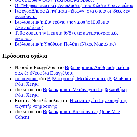
Οι “Μορφοπλαστικές Αναπλάσεις” του Κώστα Ευαγγελάτου
Γιώργος Δήμος: Διηγήματα «ιδεών», στα οποία οι ιδέες δεν
αναλύονται
Βιβλιοκριτική: Στα χρόνια της ντροπής (Ευθυμία
Αθανασιάδου)
Τι θα δούμε την Πέμπτη (6/8) στις κινηματογραφικές
αίθουσες
Βιβλιοκριτική: Υπόθεση Πολέτη (Νίκος Μαριώτης)
Πρόσφατα σχόλια
Νεοφύτα Ευαγγέλου
στο
Βιβλιοκριτική: Απόδραση από τις
σιωπές (Νεοφύτα Ευαγγέλου)
culturepoint
στο
Βιβλιοκριτική: Μεσάνυχτα στη βιβλιοθήκη
(Ματ Χέιγκ)
chessman
στο
Βιβλιοκριτική: Μεσάνυχτα στη βιβλιοθήκη
(Ματ Χέιγκ)
Κώστας Νικολόπουλος
στο
Η λογοτεχνία στην εποχή της
τεχνητής νοημοσύνης
chessman
στο
Βιβλιοκριτική: Κακοί άντρες (Julie Mae
Cohen)