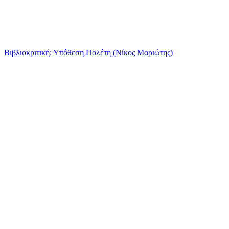
Βιβλιοκριτική: Υπόθεση Πολέτη (Νίκος Μαριώτης)