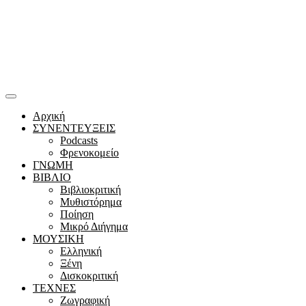
Αρχική
ΣΥΝΕΝΤΕΥΞΕΙΣ
Podcasts
Φρενοκομείο
ΓΝΩΜΗ
ΒΙΒΛΙΟ
Βιβλιοκριτική
Μυθιστόρημα
Ποίηση
Μικρό Διήγημα
ΜΟΥΣΙΚΗ
Ελληνική
Ξένη
Δισκοκριτική
ΤΕΧΝΕΣ
Ζωγραφική