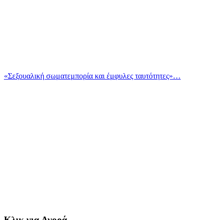
«Σεξουαλική σωματεμπορία και έμφυλες ταυτότητες»…
Κλικ για Αγορά