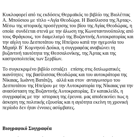
Κυκλοφορεί από τις εκδόσεις Θερμαϊκός το βιβλίο της Βιολέττας
Α. Μπούσιου με τίτλο «Αγία Θεοδώρα. Η Βασίλισσα της Άρτας».
Μέσω της ιστορικής προσέγγισης του βίου της Αγίας Θεοδώρας, η
οποία συνδέεται στενά με την άλωση της Κωνσταντινούπολης από
τους Φράγκους, τον διαμελισμό της Βυζαντινής Αυτοκρατορίας και
την αίγλη του Δεσποτάτου της Ηπείρου κατά την ηγεμονία του
Μιχαήλ Β΄ Κομνηνού Δούκα, η συγγραφέας αναβιώνει τη
βυζαντινή ταυτότητα της Θεσσαλονίκης, της Άρτας και της
καστροπολιτείας των Σερβίων.
Το συγκεκριμένο βιβλίο εστιάζει επίσης στις διπλωματικές
ικανότητες της βασίλισσας Θεοδώρας και του αυτοκράτορα της
Νίκαιας, Ιωάννη Βατάτζη, αλλά και στον ανταγωνισμο του
Δεσποτάτου της Ηπείρου με την Αυτοκρατορία της Νίκαιας για την
ανασύσταση της Βυζαντινής Αυτοκρατορίας. Εν κατακλείδι, η
συγγραφέας με την ιστορικη της έρευνα. μας αποδεικνύει πως η
άσκηση της πολιτικής εξουσίας και η αγιότητα εκείνη τη χρονική
περίοδο δεν ήταν έννοιες ασύμβατες.
Βιογραφικό Συγγραφέα