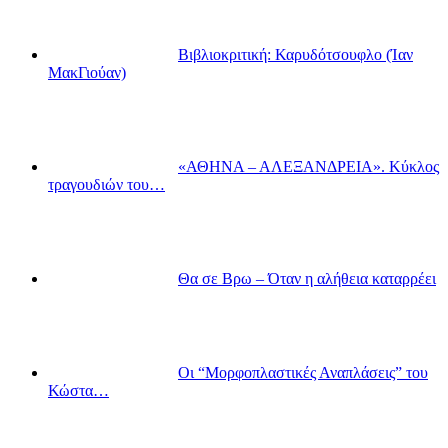
Βιβλιοκριτική: Καρυδότσουφλο (Ίαν
ΜακΓιούαν)
«ΑΘΗΝΑ – ΑΛΕΞΑΝΔΡΕΙΑ». Κύκλος
τραγουδιών του…
Θα σε Βρω – Όταν η αλήθεια καταρρέει
Οι “Μορφοπλαστικές Αναπλάσεις” του
Κώστα…