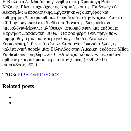
Η Βιολέττα Α. Μπούσιου γεννήθηκε στη Χρυσαυγή Βοΐου
Κοζάνης. Είναι πτυχιούχος της Νομικής και της Παιδαγωγικής
Ακαδημίας Θεσσαλονίκης. Eργάστηκε ως δικηγόρος και
καθηγήτρια Δευτεροβάθμιας Εκπαίδευσης στην Κοζάνη. Από το
2011 αρθρογραφεί στο διαδίκτυο. Έργα της ίδιας: «Μικρά
ημερολόγια-Μεγάλες αλήθειες», ιστορικό αφήγημα, εκδόσεις
Κορνηλία Σφακιανάκη, 2009, «Θα σου φέρω έναν πρίγκιπα»,
παραμύθι για μικρούς και μεγάλους, εκδόσεις Δέσποινα
Σφακιανάκη, 2013, «Εύα Στυλ: Σπασμένα Τριαντάφυλλα», η
καλλιτεχνική πορεία μίας Ελληνίδας στην Αμερική, εκδόσεις Milou
Publications-Πληθώρα, 2016, «Απέτυχα, κύριε…», μία επιλογή
άρθρων με αντίστροφη πορεία στον χρόνο, (2020-2007),
αυτοέκδοση, 2020.
TAGS:
ΒΙΒΛΙΟ
ΜΠΟΎΣΙΟΥ
Related posts