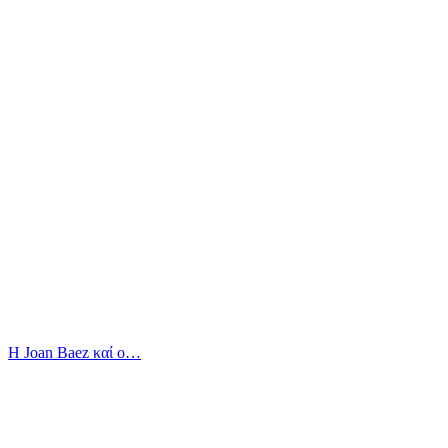
Η Joan Baez καί ο…