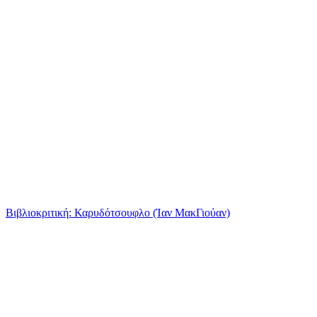
Βιβλιοκριτική: Καρυδότσουφλο (Ίαν ΜακΓιούαν)