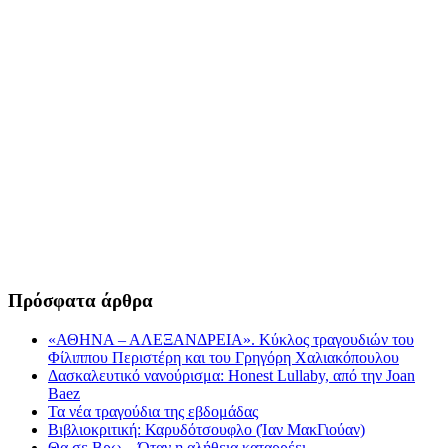
Πρόσφατα άρθρα
«ΑΘΗΝΑ – ΑΛΕΞΑΝΔΡΕΙΑ». Κύκλος τραγουδιών του
Φίλιππου Περιστέρη και του Γρηγόρη Χαλιακόπουλου
Δασκαλευτικό νανούρισμα: Honest Lullaby, από την Joan
Baez
Τα νέα τραγούδια της εβδομάδας
Βιβλιοκριτική: Καρυδότσουφλο (Ίαν ΜακΓιούαν)
Θα σε Βρω – Όταν η αλήθεια καταρρέει