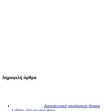
Δημοφιλή άρθρα
Δασκαλευτικό νανούρισμα: Honest
Lullaby, από την Joan Baez