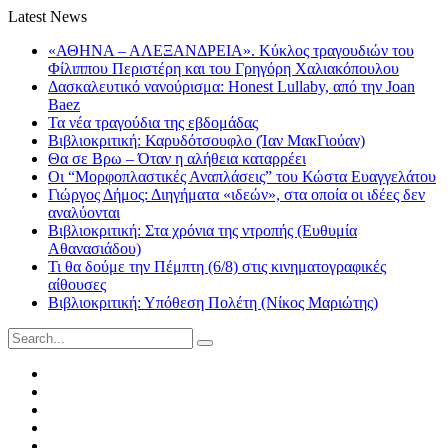
Latest News
«ΑΘΗΝΑ – ΑΛΕΞΑΝΔΡΕΙΑ». Κύκλος τραγουδιών του
Φίλιππου Περιστέρη και του Γρηγόρη Χαλιακόπουλου
Δασκαλευτικό νανούρισμα: Honest Lullaby, από την Joan
Baez
Τα νέα τραγούδια της εβδομάδας
Βιβλιοκριτική: Καρυδότσουφλο (Ίαν ΜακΓιούαν)
Θα σε Βρω – Όταν η αλήθεια καταρρέει
Οι “Μορφοπλαστικές Αναπλάσεις” του Κώστα Ευαγγελάτου
Γιώργος Δήμος: Διηγήματα «ιδεών», στα οποία οι ιδέες δεν
αναλύονται
Βιβλιοκριτική: Στα χρόνια της ντροπής (Ευθυμία
Αθανασιάδου)
Τι θα δούμε την Πέμπτη (6/8) στις κινηματογραφικές
αίθουσες
Βιβλιοκριτική: Υπόθεση Πολέτη (Νίκος Μαριώτης)
Search
for:
Facebook
Twitter
Instagram
LinkedIn
Youtube