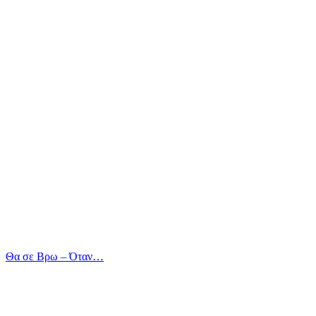
Θα σε Βρω – Όταν…