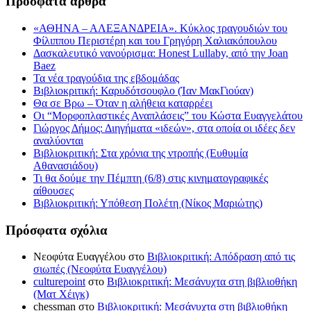
Πρόσφατα άρθρα
«ΑΘΗΝΑ – ΑΛΕΞΑΝΔΡΕΙΑ». Κύκλος τραγουδιών του
Φίλιππου Περιστέρη και του Γρηγόρη Χαλιακόπουλου
Δασκαλευτικό νανούρισμα: Honest Lullaby, από την Joan
Baez
Τα νέα τραγούδια της εβδομάδας
Βιβλιοκριτική: Καρυδότσουφλο (Ίαν ΜακΓιούαν)
Θα σε Βρω – Όταν η αλήθεια καταρρέει
Οι “Μορφοπλαστικές Αναπλάσεις” του Κώστα Ευαγγελάτου
Γιώργος Δήμος: Διηγήματα «ιδεών», στα οποία οι ιδέες δεν
αναλύονται
Βιβλιοκριτική: Στα χρόνια της ντροπής (Ευθυμία
Αθανασιάδου)
Τι θα δούμε την Πέμπτη (6/8) στις κινηματογραφικές
αίθουσες
Βιβλιοκριτική: Υπόθεση Πολέτη (Νίκος Μαριώτης)
Πρόσφατα σχόλια
Νεοφύτα Ευαγγέλου
στο
Βιβλιοκριτική: Απόδραση από τις
σιωπές (Νεοφύτα Ευαγγέλου)
culturepoint
στο
Βιβλιοκριτική: Μεσάνυχτα στη βιβλιοθήκη
(Ματ Χέιγκ)
chessman
στο
Βιβλιοκριτική: Μεσάνυχτα στη βιβλιοθήκη