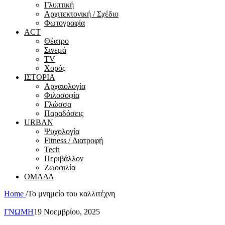
Γλυπτική
Αρχιτεκτονική / Σχέδιο
Φωτογραφία
ACT
Θέατρο
Σινεμά
ΤV
Χορός
ΙΣΤΟΡΙΑ
Αρχαιολογία
Φιλοσοφία
Γλώσσα
Παραδόσεις
URBAN
Ψυχολογία
Fitness / Διατροφή
Tech
Περιβάλλον
Ζωοφιλία
ΟΜΑΔΑ
Home
/
Το μνημείο του καλλιτέχνη
ΓΝΩΜΗ
19 Νοεμβρίου, 2025