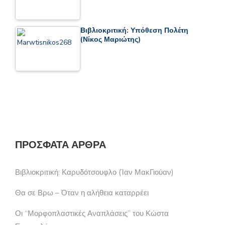
Βιβλιοκριτική: Υπόθεση Πολέτη
(Νίκος Μαριώτης)
ΠΡΌΣΦΑΤΑ ΆΡΘΡΑ
Βιβλιοκριτική: Καρυδότσουφλο (Ίαν ΜακΓιούαν)
Θα σε Βρω – Όταν η αλήθεια καταρρέει
Οι “Μορφοπλαστικές Αναπλάσεις” του Κώστα