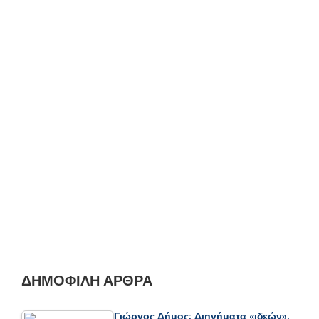
ΔΗΜΟΦΙΛΉ ΆΡΘΡΑ
Γιώργος Δήμος: Διηγήματα «ιδεών»,