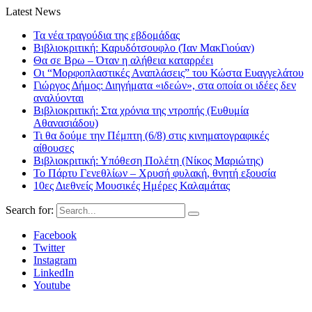
Latest News
Τα νέα τραγούδια της εβδομάδας
Βιβλιοκριτική: Καρυδότσουφλο (Ίαν ΜακΓιούαν)
Θα σε Βρω – Όταν η αλήθεια καταρρέει
Οι “Μορφοπλαστικές Αναπλάσεις” του Κώστα Ευαγγελάτου
Γιώργος Δήμος: Διηγήματα «ιδεών», στα οποία οι ιδέες δεν
αναλύονται
Βιβλιοκριτική: Στα χρόνια της ντροπής (Ευθυμία
Αθανασιάδου)
Τι θα δούμε την Πέμπτη (6/8) στις κινηματογραφικές
αίθουσες
Βιβλιοκριτική: Υπόθεση Πολέτη (Νίκος Μαριώτης)
Το Πάρτυ Γενεθλίων – Χρυσή φυλακή, θνητή εξουσία
10ες Διεθνείς Μουσικές Ημέρες Καλαμάτας
Search for:
Facebook
Twitter
Instagram
LinkedIn
Youtube