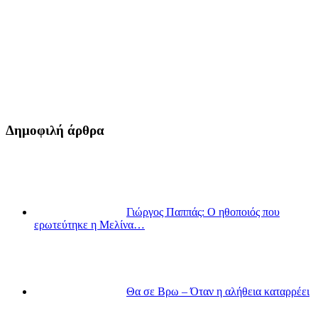
Δημοφιλή άρθρα
Γιώργος Παππάς: Ο ηθοποιός που
ερωτεύτηκε η Μελίνα…
Θα σε Βρω – Όταν η αλήθεια καταρρέει