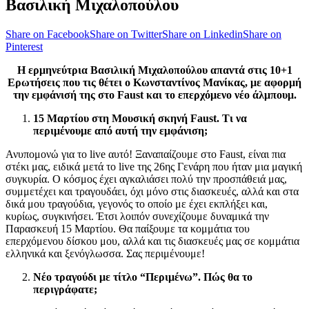
Βασιλική Μιχαλοπούλου
Share on Facebook
Share on Twitter
Share on Linkedin
Share on
Pinterest
Η ερμηνεύτρια Βασιλική Μιχαλοπούλου απαντά στις 10+1
Ερωτήσεις που τις θέτει ο Κωνσταντίνος Μανίκας, με αφορμή
την εμφάνισή της στο Faust και το επερχόμενο νέο άλμπουμ.
15 Μαρτίου στη Μουσική σκηνή Faust. Τι να
περιμένουμε από αυτή την εμφάνιση;
Ανυπομονώ για το live αυτό! Ξαναπαίζουμε στο Faust, είναι πια
στέκι μας, ειδικά μετά το live της 26
ης
Γενάρη που ήταν μια μαγική
συγκυρία. Ο κόσμος έχει αγκαλιάσει πολύ την προσπάθειά μας,
συμμετέχει και τραγουδάει, όχι μόνο στις διασκευές, αλλά και στα
δικά μου τραγούδια, γεγονός το οποίο με έχει εκπλήξει και,
κυρίως, συγκινήσει. Έτσι λοιπόν συνεχίζουμε δυναμικά την
Παρασκευή 15 Μαρτίου. Θα παίξουμε τα κομμάτια του
επερχόμενου δίσκου μου, αλλά και τις διασκευές μας σε κομμάτια
ελληνικά και ξενόγλωσσα. Σας περιμένουμε!
Νέο τραγούδι με τίτλο “Περιμένω”. Πώς θα το
περιγράφατε;