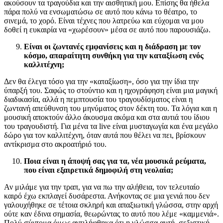
ακούσουν τα τραγούδια και την αισθητική μου. Επίσης θα ήθελα
πάρα πολύ να ενσωματώσω σε αυτό που κάνω το θέατρο, το
σινεμά, το χορό. Είναι τέχνες που λατρεύω και εύχομαι να μου
δοθεί η ευκαιρία να «χωρέσουν» μέσα σε αυτό που παρουσιάζω.
Είναι οι ζωντανές εμφανίσεις και η διάδραση με τον
κόσμο, απαραίτητη συνθήκη για την καταξίωση ενός
καλλιτέχνη;
Δεν θα έλεγα τόσο για την «καταξίωση», όσο για την ίδια την
ύπαρξή του. Σαφώς το στούντιο και η ηχογράφηση είναι μια μαγική
διαδικασία, αλλά η πεμπτουσία του τραγουδίσματος είναι η
ζωντανή απεύθυνση του μηνύματος στον δέκτη του. Τα λόγια και η
μουσική αποκτούν άλλο άκουσμα ακόμα και στα αυτιά του ίδιου
του τραγουδιστή. Για μένα τα live είναι μυσταγωγία και ένα μεγάλο
δώρο για τον καλλιτέχνη, όταν αυτά που θέλει να πει, βρίσκουν
αντίκρισμα στο ακροατήριό του.
Ποια είναι η άποψή σας για τα, νέα μουσικά ρεύματα,
που είναι εξαιρετικά δημοφιλή στη νεολαία;
Αν μιλάμε για την τραπ, για να πω την αλήθεια, τον τελευταίο
καιρό έχω εκπλαγεί δυσάρεστα. Ανήκοντας σε μια γενιά που δεν
γαλουχήθηκε σε τέτοια σκληρή και απαξιωτική γλώσσα, στην αρχή
ούτε καν έδινα σημασία, θεωρώντας το αυτό που λέμε «καμμενιά».
Πολύ σύντομα όμως αντιλήφθηκα ότι η γλώσσα αυτή, σεξιστική,