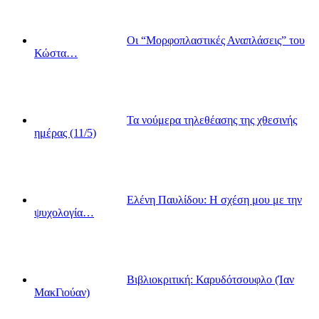
Οι “Μορφοπλαστικές Αναπλάσεις” του
Κώστα…
Τα νούμερα τηλεθέασης της χθεσινής
ημέρας (11/5)
Ελένη Παυλίδου: Η σχέση μου με την
ψυχολογία…
Βιβλιοκριτική: Καρυδότσουφλο (Ίαν
ΜακΓιούαν)