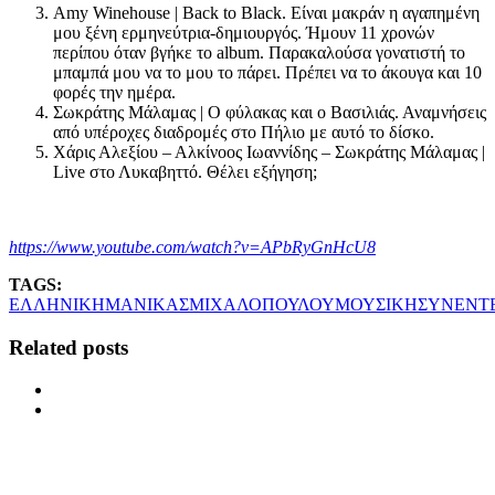
Amy Winehouse | Back to Black. Είναι μακράν η αγαπημένη
μου ξένη ερμηνεύτρια-δημιουργός. Ήμουν 11 χρονών
περίπου όταν βγήκε το album. Παρακαλούσα γονατιστή το
μπαμπά μου να το μου το πάρει. Πρέπει να το άκουγα και 10
φορές την ημέρα.
Σωκράτης Μάλαμας | Ο φύλακας και ο Βασιλιάς. Αναμνήσεις
από υπέροχες διαδρομές στο Πήλιο με αυτό το δίσκο.
Χάρις Αλεξίου – Αλκίνοος Ιωαννίδης – Σωκράτης Μάλαμας |
Live στο Λυκαβηττό. Θέλει εξήγηση;
https://www.youtube.com/watch?v=APbRyGnHcU8
TAGS:
ΕΛΛΗΝΙΚΗ
ΜΑΝΙΚΑΣ
ΜΙΧΑΛΟΠΟΥΛΟΥ
ΜΟΥΣΙΚΗ
ΣΥΝΕΝΤ
Related posts