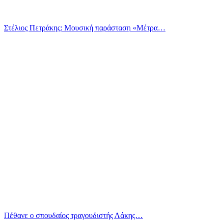
Στέλιος Πετράκης: Μουσική παράσταση «Μέτρα…
Πέθανε ο σπουδαίος τραγουδιστής Λάκης…