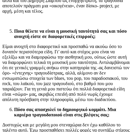
αλλά και του Δημήτρη Σιάμπου ως ενορχηστρωτή, τα τραγούδια
αποτελούν πράγματι μια «οικογένεια», έναν δίσκο- project, με
αρχή, μέση και τέλος.
Ποια θέλετε να είναι η μουσική ταυτότητά σας και πόσο
ανοιχτή είστε σε διαφορετικές επιρροές;
Είμαι ανοιχτή στο διαφορετικό και προσπαθώ να ακούω όσο το
δυνατόν περισσότερα είδη. Γι’ αυτό και στόχος μου είναι να
εξελίξω και να διαμορφώσω την αισθητική μου, ούτως ώστε αυτή
να διαμορφώνει τελικά τη μουσική μου ταυτότητα. Αντιλαμβάνομαι
ότι σε γενικές γραμμές ανήκω στην κατηγορία της -ας δανειστώ τον
όρο- «έντεχνης» τραγουδίστριας, αλλά, αλίμονο αν δεν
ενσωματώσω στοιχεία των blues, του pop, του παραδοσιακού, του
rock, του λαϊκού, του jazz τραγουδιού, στο βαθμό που μου
ταιριάζουν. Για τη γενιά μου πιστεύω ότι πολλά διαφορετικά είδη
είναι «σώμα» μας, ακριβώς επειδή από πολύ νωρίς έχουμε
απόλυτη πρόσβαση στην πληροφορία, μέσω του διαδικτύου.
Πόσο σας απασχολεί το δημιουργικό κομμάτι. Μια
καριέρα τραγουδοποιού είναι στις βλέψεις σας;
Δυστυχώς και με μεγάλη μου στεναχώρια δεν έχω καθόλου το
ταλέντο αυτό. Έχω προσπαθήσει πολλές φορές να συντάξω στίχους