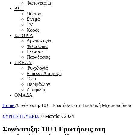
Φωτογραφία
ACT
Θέατρο
Σινεμά
ΤV
Χορός
ΙΣΤΟΡΙΑ
Αρχαιολογία
Φιλοσοφία
Γλώσσα
Παραδόσεις
URBAN
Ψυχολογία
Fitness / Διατροφή
Tech
Περιβάλλον
Ζωοφιλία
ΟΜΑΔΑ
Home
/
Συνέντευξη: 10+1 Ερωτήσεις στη Βασιλική Μιχαλοπούλου
ΣΥΝΕΝΤΕΥΞΕΙΣ
10 Μαρτίου, 2024
Συνέντευξη: 10+1 Ερωτήσεις στη