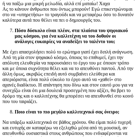
ή να παίξω μια μικρή μελωδία, αλλά επί ματαίω! Χαχα
Ας το κάνουν άνθρωποι που όντως μπορούν! Εγώ επικεντρώνομαι
στο να «υπηρετήσω» το τραγούδι και να μεταφέρω όσο το δυνατόν
καλύτερα αυτά που θέλει να πει ο δημιουργός του.
Πόσο δύσκολο είναι πλέον, στα πλαίσια του ψηφιακού
μας κόσμου, για ένα καλλιτέχνη να του δοθούν οι
ανάλογες ευκαιρίες να αναδείξει το ταλέντο του;
Με έχει απασχολήσει πολύ το ερώτημα γιατί έχει διπλή ανάγνωση.
Από τη μία στον ψηφιακό κόσμο, όποιος το επιθυμεί, έχει την
απόλυτη ελευθερία να παρουσιάσει το έργο του με όποιον τρόπο
και με όποια συχνότητα θέλει και να το απευθύνει παντού. Από την
άλλη όμως, ακριβώς επειδή αυτό συμβαίνει ελεύθερα και
απεριόριστα, είναι πολύ εύκολο το έργο αυτό να «χαθεί» στο
αχανές διαδίκτυο. Η απάντηση που δίνω και στον εαυτό μου για να
συνεχίζω είναι ότι μια δουλειά προσεγμένη που αξίζει, θα βρει το
δρόμο της και ο καλλιτέχνης θα μπορέσει να απευθυνθεί στο κοινό
που του ταιριάζει.
Ποιο είναι το πιο μεγάλο καλλιτεχνικό σας όνειρο;
Να υπάρξω καλλιτεχνικά σε βάθος χρόνου. Θα είμαι πολύ τυχερή
και ευτυχής αν καταφέρω να εξελιχθώ μέσα από τη μουσική, αν
απευθυνθώ ουσιαστικά στους ανθρώπους που ενδιαφέρονται να