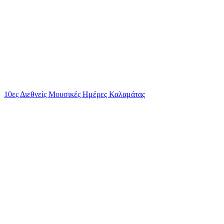
10ες Διεθνείς Μουσικές Ημέρες Καλαμάτας