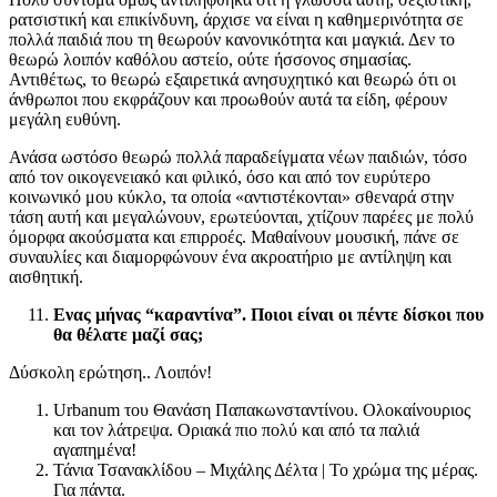
ρατσιστική και επικίνδυνη, άρχισε να είναι η καθημερινότητα σε
πολλά παιδιά που τη θεωρούν κανονικότητα και μαγκιά. Δεν το
θεωρώ λοιπόν καθόλου αστείο, ούτε ήσσονος σημασίας.
Αντιθέτως, το θεωρώ εξαιρετικά ανησυχητικό και θεωρώ ότι οι
άνθρωποι που εκφράζουν και προωθούν αυτά τα είδη, φέρουν
μεγάλη ευθύνη.
Ανάσα ωστόσο θεωρώ πολλά παραδείγματα νέων παιδιών, τόσο
από τον οικογενειακό και φιλικό, όσο και από τον ευρύτερο
κοινωνικό μου κύκλο, τα οποία «αντιστέκονται» σθεναρά στην
τάση αυτή και μεγαλώνουν, ερωτεύονται, χτίζουν παρέες με πολύ
όμορφα ακούσματα και επιρροές. Μαθαίνουν μουσική, πάνε σε
συναυλίες και διαμορφώνουν ένα ακροατήριο με αντίληψη και
αισθητική.
Ενας μήνας “καραντίνα”. Ποιοι είναι οι πέντε δίσκοι που
θα θέλατε μαζί σας;
Δύσκολη ερώτηση.. Λοιπόν!
Urbanum του Θανάση Παπακωνσταντίνου. Ολοκαίνουριος
και τον λάτρεψα. Οριακά πιο πολύ και από τα παλιά
αγαπημένα!
Τάνια Τσανακλίδου – Μιχάλης Δέλτα | Το χρώμα της μέρας.
Για πάντα.