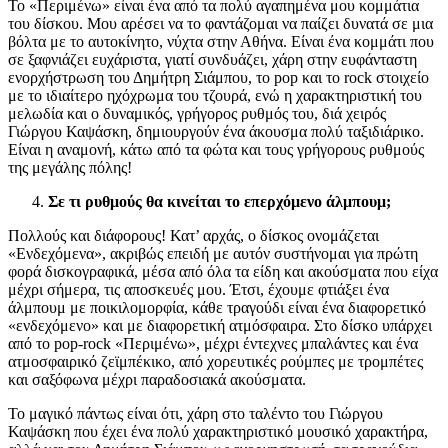
Το «Περιμένω» είναι ένα από τα πολύ αγαπημένα μου κομμάτια
του δίσκου. Μου αρέσει να το φαντάζομαι να παίζει δυνατά σε μια
βόλτα με το αυτοκίνητο, νύχτα στην Αθήνα. Είναι ένα κομμάτι που
σε ξαφνιάζει ευχάριστα, γιατί συνδυάζει, χάρη στην ευφάνταστη
ενορχήστρωση του Δημήτρη Σιάμπου, το pop και το rock στοιχείο
με το ιδιαίτερο ηχόχρωμα του τζουρά, ενώ η χαρακτηριστική του
μελωδία και ο δυναμικός, γρήγορος ρυθμός του, διά χειρός
Γιώργου Καψάσκη, δημιουργούν ένα άκουσμα πολύ ταξιδιάρικο.
Είναι η αναμονή, κάτω από τα φώτα και τους γρήγορους ρυθμούς
της μεγάλης πόλης!
Σε τι ρυθμούς θα κινείται το επερχόμενο άλμπουμ;
Πολλούς και διάφορους! Κατ’ αρχάς, ο δίσκος ονομάζεται
«Ενδεχόμενα», ακριβώς επειδή με αυτόν συστήνομαι για πρώτη
φορά δισκογραφικά, μέσα από όλα τα είδη και ακούσματα που είχα
μέχρι σήμερα, τις αποσκευές μου. Έτσι, έχουμε φτιάξει ένα
άλμπουμ με ποικιλομορφία, κάθε τραγούδι είναι ένα διαφορετικό
«ενδεχόμενο» και με διαφορετική ατμόσφαιρα. Στο δίσκο υπάρχει
από το pop-rock «Περιμένω», μέχρι έντεχνες μπαλάντες και ένα
ατμοσφαιρικό ζεϊμπέκικο, από χορευτικές ρούμπες με τρομπέτες
και σαξόφωνα μέχρι παραδοσιακά ακούσματα.
Το μαγικό πάντως είναι ότι, χάρη στο ταλέντο του Γιώργου
Καψάσκη που έχει ένα πολύ χαρακτηριστικό μουσικό χαρακτήρα,