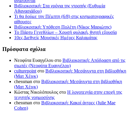
αναλύονται
Βιβλιοκριτική: Στα χρόνια της ντροπής (Ευθυμία
Αθανασιάδου)
Τι θα δούμε την Πέμπτη (6/8) στις κινηματογραφικές
αίθουσες
Βιβλιοκριτική: Υπόθεση Πολέτη (Νίκος Μαριώτης)
Το Πάρτυ Γενεθλίων – Χρυσή φυλακή, θνητή εξουσία
10ες Διεθνείς Μουσικές Ημέρες Καλαμάτας
Πρόσφατα σχόλια
Νεοφύτα Ευαγγέλου
στο
Βιβλιοκριτική: Απόδραση από τις
σιωπές (Νεοφύτα Ευαγγέλου)
culturepoint
στο
Βιβλιοκριτική: Μεσάνυχτα στη βιβλιοθήκη
(Ματ Χέιγκ)
chessman
στο
Βιβλιοκριτική: Μεσάνυχτα στη βιβλιοθήκη
(Ματ Χέιγκ)
Κώστας Νικολόπουλος
στο
Η λογοτεχνία στην εποχή της
τεχνητής νοημοσύνης
chessman
στο
Βιβλιοκριτική: Κακοί άντρες (Julie Mae
Cohen)