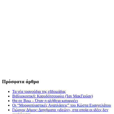
Πρόσφατα άρθρα
Τα νέα τραγούδια της εβδομάδας
Βιβλιοκριτική: Καρυδότσουφλο (Ίαν ΜακΓιούαν)
Θα σε Βρω – Όταν η αλήθεια καταρρέει
Οι “Μορφοπλαστικές Αναπλάσεις” του Κώστα Ευαγγελάτου
Γιώργος Δήμος: Διηγήματα «ιδεών», στα οποία οι ιδέες δεν