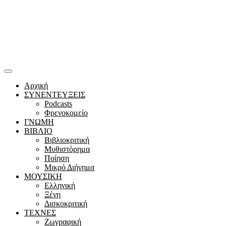
Αρχική
ΣΥΝΕΝΤΕΥΞΕΙΣ
Podcasts
Φρενοκομείο
ΓΝΩΜΗ
ΒΙΒΛΙΟ
Βιβλιοκριτική
Μυθιστόρημα
Ποίηση
Μικρό Διήγημα
ΜΟΥΣΙΚΗ
Ελληνική
Ξένη
Δισκοκριτική
ΤΕΧΝΕΣ
Ζωγραφική