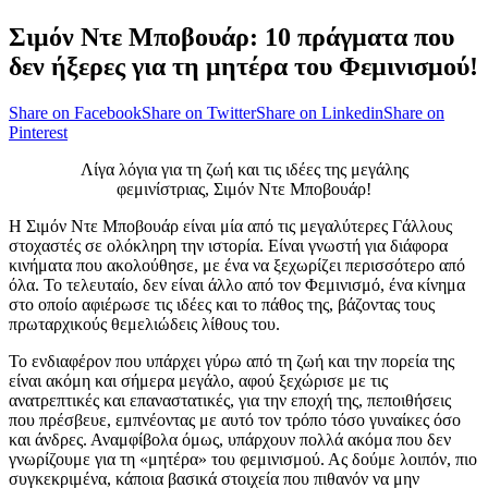
Σιμόν Ντε Μποβουάρ: 10 πράγματα που
δεν ήξερες για τη μητέρα του Φεμινισμού!
Share on Facebook
Share on Twitter
Share on Linkedin
Share on
Pinterest
Λίγα λόγια για τη ζωή και τις ιδέες της μεγάλης
φεμινίστριας, Σιμόν Ντε Μποβουάρ!
Η Σιμόν Ντε Μποβουάρ είναι μία από τις μεγαλύτερες Γάλλους
στοχαστές σε ολόκληρη την ιστορία. Είναι γνωστή για διάφορα
κινήματα που ακολούθησε, με ένα να ξεχωρίζει περισσότερο από
όλα. Το τελευταίο, δεν είναι άλλο από τον Φεμινισμό, ένα κίνημα
στο οποίο αφιέρωσε τις ιδέες και το πάθος της, βάζοντας τους
πρωταρχικούς θεμελιώδεις λίθους του.
Το ενδιαφέρον που υπάρχει γύρω από τη ζωή και την πορεία της
είναι ακόμη και σήμερα μεγάλο, αφού ξεχώρισε με τις
ανατρεπτικές και επαναστατικές, για την εποχή της, πεποιθήσεις
που πρέσβευε, εμπνέοντας με αυτό τον τρόπο τόσο γυναίκες όσο
και άνδρες. Αναμφίβολα όμως, υπάρχουν πολλά ακόμα που δεν
γνωρίζουμε για τη «μητέρα» του φεμινισμού. Ας δούμε λοιπόν, πιο
συγκεκριμένα, κάποια βασικά στοιχεία που πιθανόν να μην