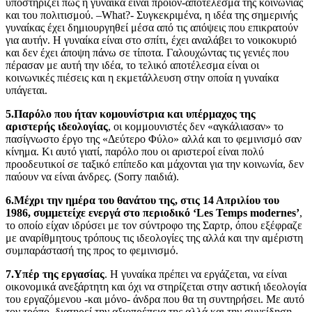
υποστηρίζει πως η γυναίκα είναι προϊόν-αποτέλεσμα της κοινωνίας
και του πολιτισμού. –What?- Συγκεκριμένα, η ιδέα της σημερινής
γυναίκας έχει δημιουργηθεί μέσα από τις απόψεις που επικρατούν
για αυτήν. Η γυναίκα είναι στο σπίτι, έχει αναλάβει το νοικοκυριό
και δεν έχει άποψη πάνω σε τίποτα. Γαλουχώντας τις γενιές που
πέρασαν με αυτή την ιδέα, το τελικό αποτέλεσμα είναι οι
κοινωνικές πιέσεις και η εκμετάλλευση στην οποία η γυναίκα
υπάγεται.
5.Παρόλο που ήταν κομουνίστρια και υπέρμαχος της
αριστερής ιδεολογίας
, οι κομμουνιστές δεν «αγκάλιασαν» το
πασίγνωστο έργο της «Δεύτερο Φύλο» αλλά και το φεμινισμό σαν
κίνημα. Κι αυτό γιατί, παρόλο που οι αριστεροί είναι πολύ
προοδευτικοί σε ταξικό επίπεδο και μάχονται για την κοινωνία, δεν
παύουν να είναι άνδρες. (Sorry παιδιά).
6.Μέχρι την ημέρα του θανάτου της, στις 14 Απριλίου του
1986, συμμετείχε ενεργά στο περιοδικό ‘Les Temps modernes’
,
το οποίο είχαν ιδρύσει με τον σύντροφο της Σαρτρ, όπου εξέφραζε
με αναρίθμητους τρόπους τις ιδεολογίες της αλλά και την αμέριστη
συμπαράστασή της προς το φεμινισμό.
7.Υπέρ της εργασίας
. Η γυναίκα πρέπει να εργάζεται, να είναι
οικονομικά ανεξάρτητη και όχι να στηρίζεται στην αστική ιδεολογία
του εργαζόμενου -και μόνο- άνδρα που θα τη συντηρήσει. Με αυτό
τον τρόπο, διατηρεί την αξιοπρέπεια της αλλά και την συνείδηση