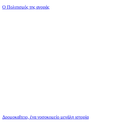
Ο Πολιτισμός της αγοράς
Δρομοκαΐτειο, ένα νοσοκομείο μεγάλη ιστορία