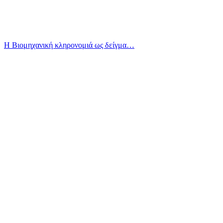
Η Βιομηχανική κληρονομιά ως δείγμα…