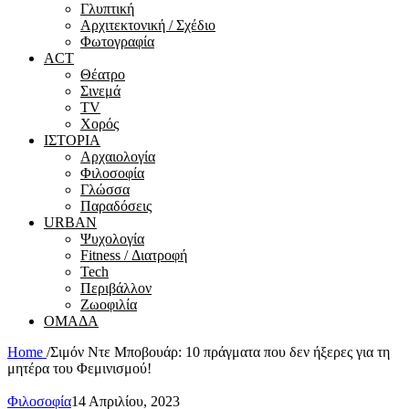
Γλυπτική
Αρχιτεκτονική / Σχέδιο
Φωτογραφία
ACT
Θέατρο
Σινεμά
ΤV
Χορός
ΙΣΤΟΡΙΑ
Αρχαιολογία
Φιλοσοφία
Γλώσσα
Παραδόσεις
URBAN
Ψυχολογία
Fitness / Διατροφή
Tech
Περιβάλλον
Ζωοφιλία
ΟΜΑΔΑ
Home
/
Σιμόν Ντε Μποβουάρ: 10 πράγματα που δεν ήξερες για τη
μητέρα του Φεμινισμού!
Φιλοσοφία
14 Απριλίου, 2023