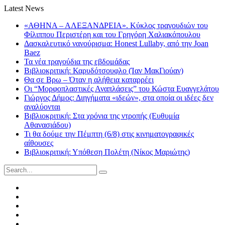
Latest News
«ΑΘΗΝΑ – ΑΛΕΞΑΝΔΡΕΙΑ». Κύκλος τραγουδιών του
Φίλιππου Περιστέρη και του Γρηγόρη Χαλιακόπουλου
Δασκαλευτικό νανούρισμα: Honest Lullaby, από την Joan
Baez
Τα νέα τραγούδια της εβδομάδας
Βιβλιοκριτική: Καρυδότσουφλο (Ίαν ΜακΓιούαν)
Θα σε Βρω – Όταν η αλήθεια καταρρέει
Οι “Μορφοπλαστικές Αναπλάσεις” του Κώστα Ευαγγελάτου
Γιώργος Δήμος: Διηγήματα «ιδεών», στα οποία οι ιδέες δεν
αναλύονται
Βιβλιοκριτική: Στα χρόνια της ντροπής (Ευθυμία
Αθανασιάδου)
Τι θα δούμε την Πέμπτη (6/8) στις κινηματογραφικές
αίθουσες
Βιβλιοκριτική: Υπόθεση Πολέτη (Νίκος Μαριώτης)
Search
for:
Facebook
Twitter
Instagram
LinkedIn
Youtube