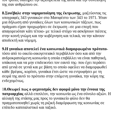
της σαν ανθρώπινο ον.
8.Συνέβαλε στην νομιμοποίηση της έκτρωσης
, μαζεύοντας τις
υπογραφές 343 γυναικών στο Μανιφέστο των 343 το 1971. Ήταν
μια δήλωση από γυναίκες όλων των κοινωνικών τάξεων, πως
πράγματι είχαν προχωρήσει σε έκτρωση –σε μια εποχή που
απαγορευόταν κάτι τέτοιο- με τελικό στόχο να ασκήσουν πιέσεις
στην κοινή γνώμη και την κυβέρνηση και τελικά, να την κάνουν
αποδεκτή και νόμιμη.
9.Η γυναίκα αποτελεί ένα κοινωνικά διαμορφωμένο πρότυπο
-
τόσο από το οικείο-οικογενειακό περιβάλλον όσο και από την
ανδροκρατούμενη κοινωνία η οποία επιβάλλει να είναι παθητική,
υπάκουη και να μην επιδεικνύει τον εαυτό της- που έχει περάσει
από γενιά σε γενιά και με βάση το οποίο οφείλει να διαμορφωθεί
κάθε βρέφος, κορίτσι, γυναίκα έτσι ώστε να εντρυφήσει με τη
σειρά της αυτό το πρότυπο στην επόμενη γυναίκα, την κόρη της
ενδεχομένως.
1
0.Θεωρεί πως ο φεμινισμός δεν αφορά μόνο την έννοια της
πατριαρχίας
αλλά επιπλέον, την κοινωνία ως ένα σύνολο αξιών. Η
αλλαγή της στάσης μας προς το γυναικείο φύλο δεν θα
πραγματοποιηθεί χωρίς τη ριζική διαμόρφωση της κοινωνίας σε
επίπεδο καπιταλιστικό και ταξικό.