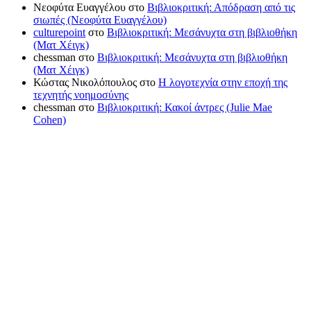
Νεοφύτα Ευαγγέλου
στο
Βιβλιοκριτική: Απόδραση από τις
σιωπές (Νεοφύτα Ευαγγέλου)
culturepoint
στο
Βιβλιοκριτική: Μεσάνυχτα στη βιβλιοθήκη
(Ματ Χέιγκ)
chessman
στο
Βιβλιοκριτική: Μεσάνυχτα στη βιβλιοθήκη
(Ματ Χέιγκ)
Κώστας Νικολόπουλος
στο
Η λογοτεχνία στην εποχή της
τεχνητής νοημοσύνης
chessman
στο
Βιβλιοκριτική: Κακοί άντρες (Julie Mae
Cohen)