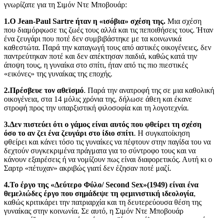
γνωρίζατε για τη Σιμόν Ντε Μποβουάρ:
1.Ο Jean-Paul Sartre ήταν η «ισόβια» σχέση της.
Μια σχέση
που διαμόρφωσε τις ζωές τους αλλά και τις πεποιθήσεις τους. Ήταν
ένα ζευγάρι που ποτέ δεν συμβιβάστηκε με τα κοινωνικά
καθεστώτα. Παρά την καταγωγή τους από αστικές οικογένειες, δεν
παντρεύτηκαν ποτέ και δεν απέκτησαν παιδιά, καθώς κατά την
άποψη τους, η γυναίκα στο σπίτι, ήταν από τις πιο πιεστικές
«εικόνες» της γυναίκας της εποχής.
2.Πρέσβευε τον αθεϊσμό
. Παρά την ανατροφή της σε μια καθολική
οικογένεια, στα 14 μόλις χρόνια της, δήλωσε άθεη και έκανε
στροφή προς την υπαρξιστική φιλοσοφία και τη λογοτεχνία.
3.Δεν πιστεύει ότι ο γάμος είναι αυτός που φθείρει τη σχέση
όσο το αν ζει ένα ζευγάρι στο ίδιο σπίτι
. Η συγκατοίκηση
φθείρει και κάνει τόσο τις γυναίκες να πέφτουν στην παγίδα του να
δεχτούν συγκεκριμένα πράγματα για το σύντροφο τους και να
κάνουν εξαιρέσεις ή να νομίζουν πως είναι διαφορετικός. Αυτή κι ο
Σαρτρ «πέτυχαν» ακριβώς γιατί δεν έζησαν ποτέ μαζί.
4.Το έργο της «Δεύτερο Φύλο/ Second Sex»(1949) είναι ένα
θεμελιώδες έργο που σημάδεψε τη φεμινιστική ιδεολογία
,
καθώς κριτικάρει την πατριαρχία και τη δευτερεύουσα θέση της
γυναίκας στην κοινωνία. Σε αυτό, η Σιμόν Ντε Μποβουάρ