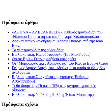
Πρόσφατα άρθρα
«ΑΘΗΝΑ – ΑΛΕΞΑΝΔΡΕΙΑ». Κύκλος τραγουδιών του
Φίλιππου Περιστέρη και του Γρηγόρη Χαλιακόπουλου
Δασκαλευτικό νανούρισμα: Honest Lullaby, από την Joan
Baez
Τα νέα τραγούδια της εβδομάδας
Βιβλιοκριτική: Καρυδότσουφλο (Ίαν ΜακΓιούαν)
Θα σε Βρω – Όταν η αλήθεια καταρρέει
Οι “Μορφοπλαστικές Αναπλάσεις” του Κώστα Ευαγγελάτου
Γιώργος Δήμος: Διηγήματα «ιδεών», στα οποία οι ιδέες δεν
αναλύονται
Βιβλιοκριτική: Στα χρόνια της ντροπής (Ευθυμία
Αθανασιάδου)
Τι θα δούμε την Πέμπτη (6/8) στις κινηματογραφικές
αίθουσες
Βιβλιοκριτική: Υπόθεση Πολέτη (Νίκος Μαριώτης)
Πρόσφατα σχόλια