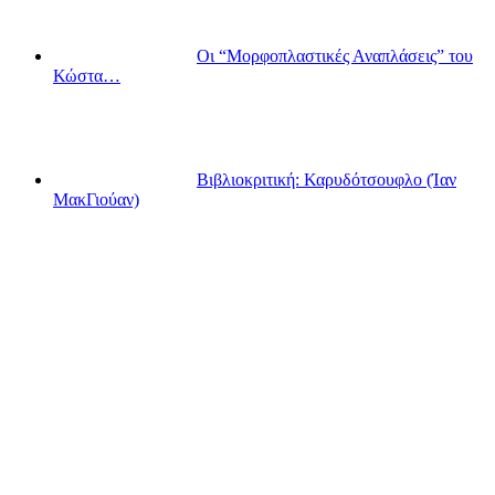
Οι “Μορφοπλαστικές Αναπλάσεις” του
Κώστα…
Βιβλιοκριτική: Καρυδότσουφλο (Ίαν
ΜακΓιούαν)