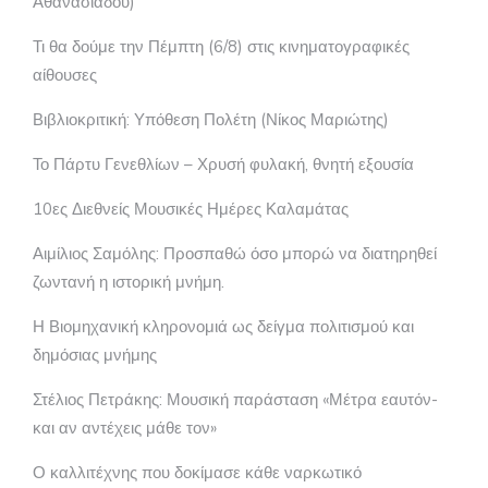
Αθανασιάδου)
Τι θα δούμε την Πέμπτη (6/8) στις κινηματογραφικές
αίθουσες
Βιβλιοκριτική: Υπόθεση Πολέτη (Νίκος Μαριώτης)
Το Πάρτυ Γενεθλίων – Χρυσή φυλακή, θνητή εξουσία
10ες Διεθνείς Μουσικές Ημέρες Καλαμάτας
Αιμίλιος Σαμόλης: Προσπαθώ όσο μπορώ να διατηρηθεί
ζωντανή η ιστορική μνήμη.
Η Βιομηχανική κληρονομιά ως δείγμα πολιτισμού και
δημόσιας μνήμης
Στέλιος Πετράκης: Μουσική παράσταση «Μέτρα εαυτόν-
και αν αντέχεις μάθε τον»
Ο καλλιτέχνης που δοκίμασε κάθε ναρκωτικό