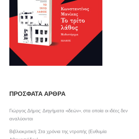
ΠΡΌΣΦΑΤΑ ΆΡΘΡΑ
Γιώργος Δήμος: Διηγήματα «ιδεών», στα οποία οι ιδέες δεν
αναλύονται
Βιβλιοκριτική: Στα χρόνια της ντροπής (Ευθυμία