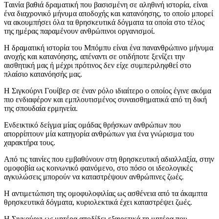
Tαινία βαθιά δραματική που βασισμένη σε αληθινή ιστορία, είναι
ένα διαχρονικό μήνυμα αποδοχής και κατανόησης, το οποίο μπορεί
να ακουμπήσει όλα τα θρησκευτικά δόγματα τα οποία στο τέλος
της ημέρας παραμένουν ανθρώπινοι οργανισμοί.
Η δραματική ιστορία του Μπόμπυ είναι ένα πανανθρώπινο μήνυμα
ανοχής και κατανόησης, απέναντι σε οτιδήποτε ξενίζει την
αισθητική μας ή μέχρι πρότινος δεν είχε συμπεριληφθεί στο
πλαίσιο κατανόησής μας.
Η Σιγκούρνι Γουίβερ σε έναν ρόλο ιδιαίτερο ο οποίος έγινε ακόμα
πιο ενδιαφέρον και εμπλουτισμένος συναισθηματικά από τη δική
της σπουδαία ερμηνεία.
Ενδεικτικό δείγμα μίας ομάδας θρήσκων ανθρώπων που
απορρίπτουν μία κατηγορία ανθρώπων για ένα γνώρισμα του
χαρακτήρα τους.
Από τις ταινίες που εμβαθύνουν στη θρησκευτική αδιαλλαξία, στην
ομοφοβία ως κοινωνικό φαινόμενο, στο πόσο οι ιδεολογικές
αγκυλώσεις μπορούν να καταστρέψουν ανθρώπινες ζωές.
Η αντιμετώπιση της ομοφυλοφιλίας ως ασθένεια από τα άκαμπτα
θρησκευτικά δόγματα, κυριολεκτικά έχει καταστρέψει ζωές.
Η Σιγκούρνι ως μητέρα αποδίδει εξαιρετικά τη μητέρα που