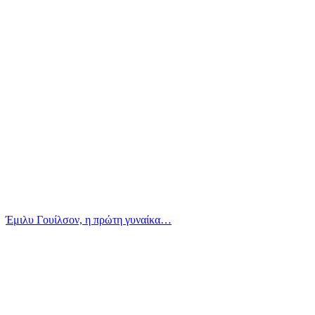
Έμιλυ Γουίλσον, η πρώτη γυναίκα…