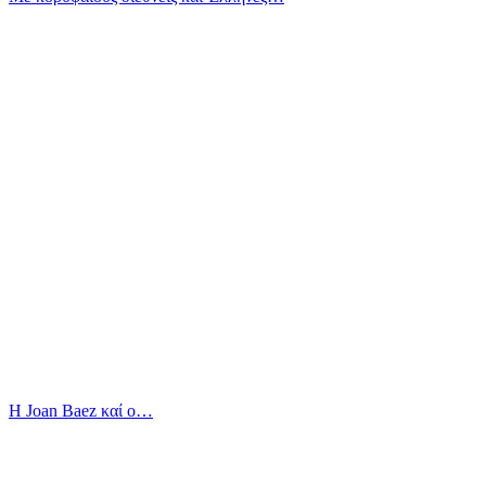
Η Joan Baez καί ο…