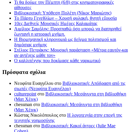
Τι θα δούμε την Πέμπτη (6/8) στις κινηματογραφικές
αίθουσες
Βιβλιοκριτική: Υπόθεση Πολέτη (Νίκος Μαριώτης)
Το Πάρτυ Γενεθλίων – Χρυσή φυλακή, θνητή εξουσία
10ες Διεθνείς Μουσικές Ημέρες Καλαμάτας
Αιμίλιος Σαμόλης: Προσπαθώ όσο μπορώ να διατηρηθεί
ζωντανή η ιστορική μνήμη.
Η Βιομηχανική κληρονομιά ως δείγμα πολιτισμού και
δημόσιας μνήμης
Στέλιος Πετράκης: Μουσική παράσταση «Μέτρα εαυτόν-και
αν αντέχεις μάθε τον»
Ο καλλιτέχνης που δοκίμασε κάθε ναρκωτικό
Πρόσφατα σχόλια
Νεοφύτα Ευαγγέλου
στο
Βιβλιοκριτική: Απόδραση από τις
σιωπές (Νεοφύτα Ευαγγέλου)
culturepoint
στο
Βιβλιοκριτική: Μεσάνυχτα στη βιβλιοθήκη
(Ματ Χέιγκ)
chessman
στο
Βιβλιοκριτική: Μεσάνυχτα στη βιβλιοθήκη
(Ματ Χέιγκ)
Κώστας Νικολόπουλος
στο
Η λογοτεχνία στην εποχή της
τεχνητής νοημοσύνης
chessman
στο
Βιβλιοκριτική: Κακοί άντρες (Julie Mae
Cohen)