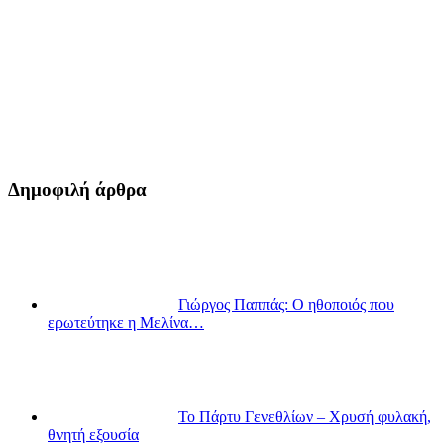
Δημοφιλή άρθρα
Γιώργος Παππάς: Ο ηθοποιός που
ερωτεύτηκε η Μελίνα…
Το Πάρτυ Γενεθλίων – Χρυσή φυλακή,
θνητή εξουσία