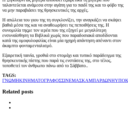
ταλαντεύεται ανάμεσα στην αγάπη για το παιδί της και το φόβο της
να μην παραβιάσει της θρησκευτικές της αρχές.
Η απώλεια του γιου της τη συγκλονίζει, την αναγκάζει να σκάψει
βαθιά μέσα της και να αναθεωρήσει τις πεποιθήσεις της. Η
συνομιλία τηςμε τον ιερέα που της εξηγεί με μεγαλύτερη
ενσυναίσθηση τα Βιβλικά χωρίς που παραδοσιακά αποδίδονται
κατά της ομοφυλοφιλίας είναι μία ηχηρή απάντηση απέναντι στον
άκαμπτο φονταμενταλισμό.
Εξαιρετική ταινία, γροθιά στο στομάχι και τυπικό παράδειγμα της
θρησκευτικής πίστης που παρά τις ενστάσεις της, στο τέλος,
τοποθετεί τον άνθρωπο πάνω από το Σάββατο..
TAGS:
ΓΝΩΜΗ
ΚΙΝΗΜΑΤΟΓΡΑΦΟΣ
ΣΙΝΕΜΑ
ΣΚΑΜΠΑΡΔΩΝΗ
ΥΠΟΚ
Related posts