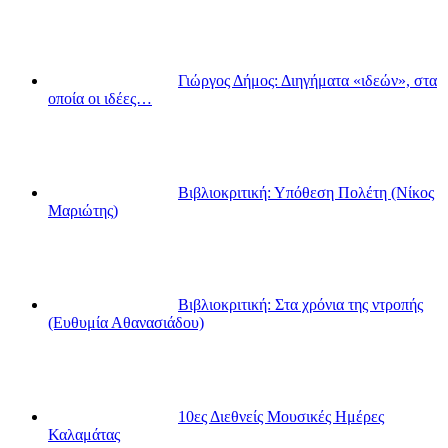
Γιώργος Δήμος: Διηγήματα «ιδεών», στα
οποία οι ιδέες…
Βιβλιοκριτική: Υπόθεση Πολέτη (Νίκος
Μαριώτης)
Βιβλιοκριτική: Στα χρόνια της ντροπής
(Ευθυμία Αθανασιάδου)
10ες Διεθνείς Μουσικές Ημέρες
Καλαμάτας