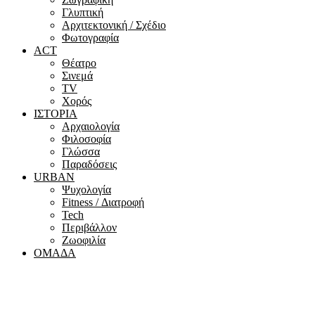
Γλυπτική
Αρχιτεκτονική / Σχέδιο
Φωτογραφία
ACT
Θέατρο
Σινεμά
ΤV
Χορός
ΙΣΤΟΡΙΑ
Αρχαιολογία
Φιλοσοφία
Γλώσσα
Παραδόσεις
URBAN
Ψυχολογία
Fitness / Διατροφή
Tech
Περιβάλλον
Ζωοφιλία
ΟΜΑΔΑ