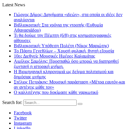
Latest News
Γιώργος Δήμος: Διηγήματα «ιδεών», στα οποία οι ιδέες δεν
αναλύονται
Βιβλιοκριτική: Στα χρόνια της ντροπής (Ευθυμία
Αθανασιάδου)
Τι θα δούμε την Πέμπτη (6/8) στις κινηματογραφικές
αίθουσες
Βιβλιοκριτική: Υπόθεση Πολέτη (Νίκος Μαριώτης)
Το Πάρτυ Γενεθλίων – Χρυσή φυλακή, θνητή εξουσία
10ες Διεθνείς Μουσικές Ημέρες Καλαμάτας
Αιμίλιος Σαμόλης: Προσπαθώ όσο μπορώ να διατηρηθεί
ζωντανή η ιστορική μνήμη.
Η Βιομηχανική κληρονομιά ως δείγμα πολιτισμού και
δημόσιας μνήμης
Στέλιος Πετράκης: Μουσική παράσταση «Μέτρα εαυτόν-και
αν αντέχεις μάθε τον»
Ο καλλιτέχνης που δοκίμασε κάθε ναρκωτικό
Search for:
Facebook
Twitter
Instagram
LinkedIn