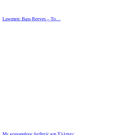
Lawmen: Bass Reeves – Το…
Με κορυφαίους διεθνείς και Έλληνες…