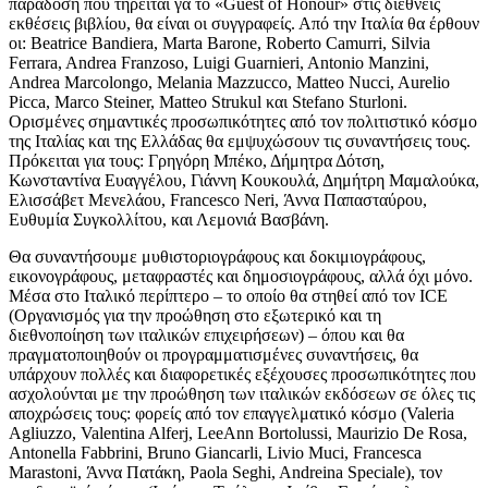
παράδοση που τηρείται γα το «Guest of Honour» στις διεθνείς
εκθέσεις βιβλίου, θα είναι οι συγγραφείς. Από την Ιταλία θα έρθουν
οι: Beatrice Bandiera, Marta Barone, Roberto Camurri, Silvia
Ferrara, Andrea Franzoso, Luigi Guarnieri, Antonio Manzini,
Andrea Marcolongo, Melania Mazzucco, Matteo Nucci, Aurelio
Picca, Marco Steiner, Matteo Strukul και Stefano Sturloni.
Ορισμένες σημαντικές προσωπικότητες από τον πολιτιστικό κόσμο
της Ιταλίας και της Ελλάδας θα εμψυχώσουν τις συναντήσεις τους.
Πρόκειται για τους: Γρηγόρη Μπέκο, Δήμητρα Δότση,
Κωνσταντίνα Ευαγγέλου, Γιάννη Κουκουλά, Δημήτρη Μαμαλούκα,
Ελισσάβετ Μενελάου, Francesco Neri, Άννα Παπασταύρου,
Ευθυμία Συγκολλίτου, και Λεμονιά Βασβάνη.
Θα συναντήσουμε μυθιστοριογράφους και δοκιμιογράφους,
εικονογράφους, μεταφραστές και δημοσιογράφους, αλλά όχι μόνο.
Μέσα στο Ιταλικό περίπτερο – το οποίο θα στηθεί από τον ICE
(Οργανισμός για την προώθηση στο εξωτερικό και τη
διεθνοποίηση των ιταλικών επιχειρήσεων) – όπου και θα
πραγματοποιηθούν οι προγραμματισμένες συναντήσεις, θα
υπάρχουν πολλές και διαφορετικές εξέχουσες προσωπικότητες που
ασχολούνται με την προώθηση των ιταλικών εκδόσεων σε όλες τις
αποχρώσεις τους: φορείς από τον επαγγελματικό κόσμο (Valeria
Agliuzzo, Valentina Alferj, LeeAnn Bortolussi, Maurizio De Rosa,
Antonella Fabbrini, Bruno Giancarli, Livio Muci, Francesca
Marastoni, Άννα Πατάκη, Paola Seghi, Andreina Speciale), τον