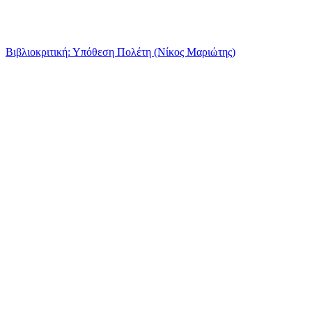
Βιβλιοκριτική: Υπόθεση Πολέτη (Νίκος Μαριώτης)