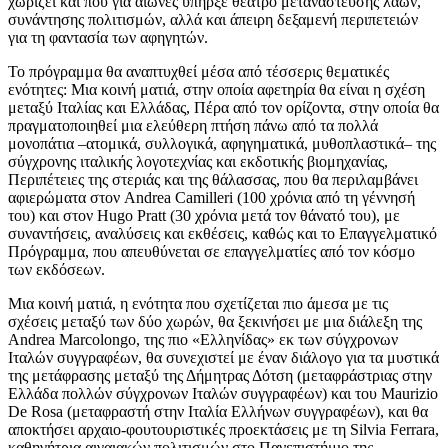
χωρίζει και που για αιώνες υπήρξε θέατρο μετανάστευσης λαών,
συνάντησης πολιτισμών, αλλά και άπειρη δεξαμενή περιπετειών
για τη φαντασία των αφηγητών.
Το πρόγραμμα θα αναπτυχθεί μέσα από τέσσερις θεματικές
ενότητες: Μια κοινή ματιά, στην οποία αφετηρία θα είναι η σχέση
μεταξύ Ιταλίας και Ελλάδας, Πέρα από τον ορίζοντα, στην οποία θα
πραγματοποιηθεί μια ελεύθερη πτήση πάνω από τα πολλά
μονοπάτια –ατομικά, συλλογικά, αφηγηματικά, μυθοπλαστικά– της
σύγχρονης ιταλικής λογοτεχνίας και εκδοτικής βιομηχανίας,
Περιπέτειες της στεριάς και της θάλασσας, που θα περιλαμβάνει
αφιερώματα στον Andrea Camilleri (100 χρόνια από τη γέννησή
του) και στον Hugo Pratt (30 χρόνια μετά τον θάνατό του), με
συναντήσεις, αναλύσεις και εκθέσεις, καθώς και το Επαγγελματικό
Πρόγραμμα, που απευθύνεται σε επαγγελματίες από τον κόσμο
των εκδόσεων.
Μια κοινή ματιά, η ενότητα που σχετίζεται πιο άμεσα με τις
σχέσεις μεταξύ των δύο χωρών, θα ξεκινήσει με μια διάλεξη της
Andrea Marcolongo, της πιο «Ελληνίδας» εκ των σύγχρονων
Ιταλών συγγραφέων, θα συνεχιστεί με έναν διάλογο για τα μυστικά
της μετάφρασης μεταξύ της Δήμητρας Δότση (μεταφράστριας στην
Ελλάδα πολλών σύγχρονων Ιταλών συγγραφέων) και του Maurizio
De Rosa (μεταφραστή στην Ιταλία Ελλήνων συγγραφέων), και θα
αποκτήσει αρχαιο-φουτουριστικές προεκτάσεις με τη Silvia Ferrara,
καθηγήτρια αιγαιακών πολιτισμών στο Πανεπιστήμιο της