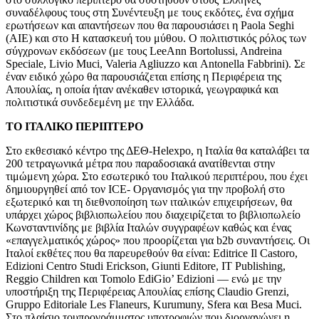
συναδέλφους τους στη Συνέντευξη με τους εκδότες, ένα σχήμα
ερωτήσεων και απαντήσεων που θα παρουσιάσει η Paola Seghi
(AIE) και στο Η κατασκευή του μύθου. Ο πολιτιστικός ρόλος των
σύγχρονων εκδόσεων (με τους LeeAnn Bortolussi, Andreina
Speciale, Livio Muci, Valeria Agliuzzo και Antonella Fabbrini). Σε
έναν ειδικό χώρο θα παρουσιάζεται επίσης η Περιφέρεια της
Απουλίας, η οποία ήταν ανέκαθεν ιστορικά, γεωγραφικά και
πολιτιστικά συνδεδεμένη με την Ελλάδα.
ΤΟ ΙΤΑΛΙΚΟ ΠΕΡΙΠΤΕΡΟ
Στο εκθεσιακό κέντρο της ΔΕΘ-Helexpo, η Ιταλία θα καταλάβει τα
200 τετραγωνικά μέτρα που παραδοσιακά ανατίθενται στην
τιμώμενη χώρα. Στο εσωτερικό του Ιταλικού περιπτέρου, που έχει
δημιουργηθεί από τον ICE- Οργανισμός για την προβολή στο
εξωτερικό και τη διεθνοποίηση των ιταλικών επιχειρήσεων, θα
υπάρχει χώρος βιβλιοπωλείου που διαχειρίζεται το βιβλιοπωλείο
Κωνσταντινίδης με βιβλία Ιταλών συγγραφέων καθώς και ένας
«επαγγελματικός χώρος» που προορίζεται για b2b συναντήσεις. Οι
Ιταλοί εκθέτες που θα παρευρεθούν θα είναι: Editrice Il Castoro,
Edizioni Centro Studi Erickson, Giunti Editore, IT Publishing,
Reggio Children και Tomolo EdiGio’ Edizioni — ενώ με την
υποστήριξη της Περιφέρειας Απουλίας επίσης Claudio Grenzi,
Gruppo Editoriale Les Flaneurs, Kurumuny, Sfera και Besa Muci.
Στο πλαίσιο τουπρογράμματος υποτροφιών που διοργανώνει η