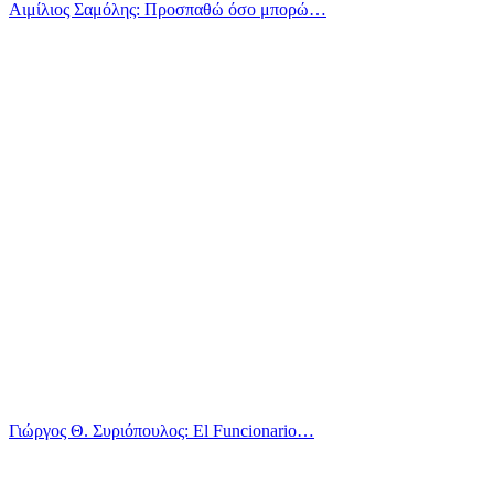
Αιμίλιος Σαμόλης: Προσπαθώ όσο μπορώ…
Γιώργος Θ. Συριόπουλος: El Funcionario…