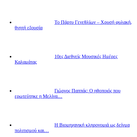
Το Πάρτυ Γενεθλίων – Χρυσή φυλακή,
θνητή εξουσία
10ες Διεθνείς Μουσικές Ημέρες
Καλαμάτας
Γιώργος Παππάς: Ο ηθοποιός που
ερωτεύτηκε η Μελίνα…
Η Βιομηχανική κληρονομιά ως δείγμα
πολιτισμού και…