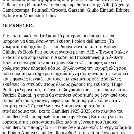
έκθεση, στη Θεσσαλονίκη θα παρευρεθούν επίσης: Alferj Agency,
Camelozampa, Feltrinelli/Crocetti, Garzanti, Giulio Einaudi Editore,
Ischirè και Mondadori Libri.
ΟΙ ΕΚΘΕΣΕΙΣ
Στο εσωτερικό του Ιταλικού Περιπτέρου, οι επισκέπτες θα
μπορούν να θαυμάσουν την έκθεση I colori dell’antico (Τα
χρώματα του αρχαίου) — που διοργανώνεται από το Bologna
Children’s Book Fair σε συνεργασία με την AIE – Ένωση Ιταλών
Εκδοτών και επιμελείται η Ακαδημία Drosselmeier, μια έκθεση
Ιταλών εικονογράφων που έχουν δώσει νέες μορφές και νέα
χρώματα στον κλασικό κόσμο, δηλώνοντας την ισχυρή έλξη που
ασκεί ακόμη και σήμερα η αρχαία τέχνη σύμφωνα με τις κλασικές
και ψηφιακές τεχνικές και τους ποπ χρωματισμούς. Δύο άλλες
εκθέσεις θα στηθούν στους άλλους χώρους της έκθεσης: Hugo
Pratt: η κληρονομιά, το έργο, η βιογραφία του — σε επιμέλεια της
Patrizia Zanotti, η οποία θα αποτίσει φόρο τιμής σε έναν από τους
σπουδαιότερους εικονογράφους και δημιουργούς κόμικς στον
κόσμο μέσω 27 μεγάλων πάνελ που αναπαριστούν τη
σταδιοδρομία του, και το Camilleri 1925-2025, στο πλαίσιο του
Camilleri 100 που προωθείται από την Εθνική Επιτροπή για τον
εορτασμό της εκατονταετηρίδας από τη γέννηση του Andrea
Camilleri, το Υπουργείο Εξωτερικών και Διεθνούς Συνεργασίας και
το Fondo Andrea Camilleri, θα αναδείξει τη ζωή, το έργο και την