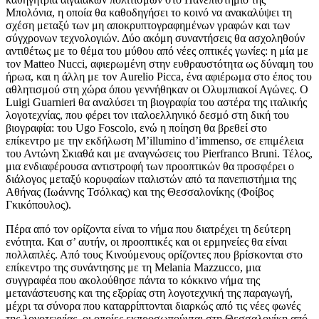
Μπολόνια, η οποία θα καθοδηγήσει το κοινό να ανακαλύψει τη
σχέση μεταξύ των μη αποκρυπτογραφημένων γραφών και των
σύγχρονων τεχνολογιών. Δύο ακόμη συναντήσεις θα ασχοληθούν
αντιθέτως με το θέμα του μύθου από νέες οπτικές γωνίες: η μία με
τον Matteo Nucci, αφιερωμένη στην ευθραυστότητα ως δύναμη του
ήρωα, και η άλλη με τον Aurelio Picca, ένα αφιέρωμα στο έπος του
αθλητισμού στη χώρα όπου γεννήθηκαν οι Ολυμπιακοί Αγώνες. Ο
Luigi Guarnieri θα αναλύσει τη βιογραφία του αστέρα της ιταλικής
λογοτεχνίας, που φέρει τον ιταλοελληνικό δεσμό στη δική του
βιογραφία: του Ugo Foscolo, ενώ η ποίηση θα βρεθεί στο
επίκεντρο με την εκδήλωση M’illumino d’immenso, σε επιμέλεια
του Αντώνη Σκιαθά και με αναγνώσεις του Pierfranco Bruni. Τέλος,
μια ενδιαφέρουσα αντιστροφή των προοπτικών θα προσφέρει ο
διάλογος μεταξύ κορυφαίων ιταλιστών από τα πανεπιστήμια της
Αθήνας (Ιωάννης Τσόλκας) και της Θεσσαλονίκης (Φοίβος
Γκικόπουλος).
Πέρα από τον ορίζοντα είναι το νήμα που διατρέχει τη δεύτερη
ενότητα. Και σ’ αυτήν, οι προοπτικές και οι ερμηνείες θα είναι
πολλαπλές. Από τους Κινούμενους ορίζοντες που βρίσκονται στο
επίκεντρο της συνάντησης με τη Melania Mazzucco, μια
συγγραφέα που ακολούθησε πάντα το κόκκινο νήμα της
μετανάστευσης και της εξορίας στη λογοτεχνική της παραγωγή,
μέχρι τα σύνορα που καταρρίπτονται διαρκώς από τις νέες φωνές
της λογοτεχνίας, οι οποίες εκπροσωπούνται στη Θεσσαλονίκη από