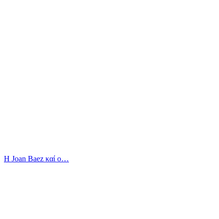
Η Joan Baez καί ο…