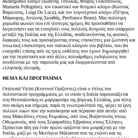
ακαδημαϊκό κόσμο (Ιωάννης Τσόλκας, Φοίβος Γκικόπουλος,
Manuela Pellegrino), τον εικαστικό και θεσμικό κόσμο (Κώστας
Βαρώτσος, Luigi De Luca), και τον λογοτεχνικό κόσμο (Πέτρος
Μάρκαρης, Αντώνης Σκιαθάς, Pierfranco Bruni). Μια πολύτιμη
χορωδία φωνών που επί τέσσερις ημέρες θα προσπαθήσει να
διερευνήσει και να ενισχύσει τους πολλούς δεσμούς που υπάρχουν
μεταξύ της Ιταλίας και της Ελλάδας, αναδεικνύοντας τις φυσικές
διαφορές τους και προσφέροντας στους επισκέπτες μια ζωντανή και
τονωτική επισκόπηση του ιταλικού κόσμου του βιβλίου, που θα
ενισχυθεί επίσης από τις τρεις εκθέσεις που έχουν δημιουργηθεί
για την περίσταση και από άλλες πολυάριθμες εκδηλώσεις που
συνδέονται με την παρουσία μας και διοργανώνονται από
ελληνικής πλευράς.
ΘΕΜΑ ΚΑΙ ΠΡΟΓΡΑΜΜΑ
Orizzonti Vicini (Κοντινοί Ορίζοντες) είναι ο τίτλος του
πολιτιστικού προγράμματος με το οποίο η Ιταλία παρουσιάζεται
στη Θεσσαλονίκη,το μαργαριτάρι της βόρειας Ελλάδας, μια πόλη
που ακόμη και σήμερα, παρά τη νεωτερικότητά της, φέρει τα ίχνη
πολλών λαών που την κατοίκησαν και πέρασαν από αυτήν: από
τους Μακεδόνες στους Ρωμαίους, από τους Βυζαντινούς στους
Οθωμανούς, από τους Σεφαραδίτες Εβραίους στους Έλληνες.
Πρόκειται ήδη για έναν πρώτο ορίζοντα που μοιράζεται με την
Ιταλία, μαζί με τη Μεσόγειο Θάλασσα που τις ενώνει και τις