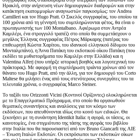
Ηρακλή, στην ανίχνευση νέων δημιουργικών διαδρομών και στην
κατάκτηση εκατομμυρίων αναγνωστών παγκοσμίως: τον Andrea
Camilleri και τον Hugo Pratt. Ο Σικελός συγγραφέας, του οποίου τα
100 χρόνια από τη γέννησή του συμπληρώνονται φέτος, θα είναι ο
πρωταγωνιστής των 100 Montalbano. Αφιέρωμα στον Αντρέα
Καμιλέρι, ένα στρογγυλό τραπέζι στο οποίο θα συμμετάσχουν ο
μεγάλος Έλληνας συγγραφέας Πέτρος Μάρκαρης (πατέρας του
επιθεωρητή Κώστα Χαρίτου, του ιδανικού ελληνικού δίδυμου του
Μονταλμπάνο), η Άννα Πατάκη του εκδοτικού οίκου Πατάκη (που
εκδίδει τα μυθιστορήματα του Καμιλέρι στην Ελλάδα) και η
Valentina Alferj (που υπήρξε ιστορική βοηθός και λογοτεχνική του
πράκτορας). Με αφορμή τη συμπλήρωση τριάντα χρόνων από τον
θάνατο του Hugo Pratt, από την άλλη, για τον δημιουργό του Corto
Maltese θα μιλήσει ένας από τους στενότερους συνεργάτες του τα
τελευταία χρόνια, ο συγγραφέας Marco Steiner.
Το ταξίδι του Orizzonti Vicini (Κοντινοί Ορίζοντες) ολοκληρώνεται
με το Επαγγελματικό Πρόγραμμα, στο οποίο θα οργανωθούν
θεματικές συναντήσεις και αναλύσεις για τον κόσμο των
εκδόσεων, που απευθύνονται ιδίως στο κοινό των ειδικών. Θα
ξεκινήσει με τη συνάντηση Identikit Italia: η αγορά, οι τάσεις, οι
καινοτομίες, ένα στιγμιότυπο της τάσης της αγοράς του βιβλίου
στην Ιταλία που θα παρουσιαστεί από τον Bruno Giancarli της AIE
– Ένωση Ιταλών Εκδοτών. Οι εκπρόσωποι των εκδοτικών οίκων
στο συλλογικό περίπτερο θα συστηθούν στους Έλληνες