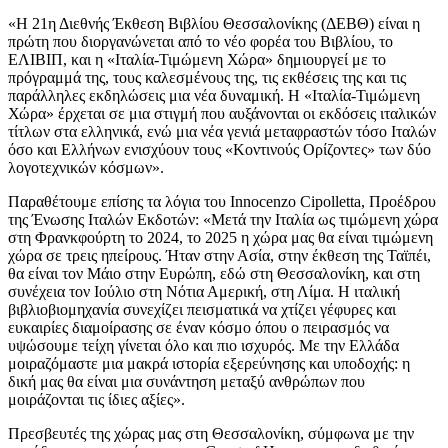
«Η 21η Διεθνής Έκθεση Βιβλίου Θεσσαλονίκης (ΔΕΒΘ) είναι η
πρώτη που διοργανώνεται από το νέο φορέα του Βιβλίου, το
ΕΛΙΒΙΠ, και η «Ιταλία-Τιμώμενη Χώρα» δημιουργεί με το
πρόγραμμά της, τους καλεσμένους της, τις εκθέσεις της και τις
παράλληλες εκδηλώσεις μια νέα δυναμική. Η «Ιταλία-Τιμώμενη
Χώρα» έρχεται σε μια στιγμή που αυξάνονται οι εκδόσεις ιταλικών
τίτλων στα ελληνικά, ενώ μια νέα γενιά μεταφραστών τόσο Ιταλών
όσο και Ελλήνων ενισχύουν τους «Κοντινούς Ορίζοντες» των δύο
λογοτεχνικών κόσμων».
Παραθέτουμε επίσης τα λόγια του Innocenzo Cipolletta, Προέδρου
της Ένωσης Ιταλών Εκδοτών: «Μετά την Ιταλία ως τιμώμενη χώρα
στη Φρανκφούρτη το 2024, το 2025 η χώρα μας θα είναι τιμώμενη
χώρα σε τρεις ηπείρους. Ήταν στην Ασία, στην έκθεση της Ταϊπέι,
θα είναι τον Μάιο στην Ευρώπη, εδώ στη Θεσσαλονίκη, και στη
συνέχεια τον Ιούλιο στη Νότια Αμερική, στη Λίμα. Η ιταλική
βιβλιοβιομηχανία συνεχίζει πεισματικά να χτίζει γέφυρες και
ευκαιρίες διαμοίρασης σε έναν κόσμο όπου ο πειρασμός να
υψώσουμε τείχη γίνεται όλο και πιο ισχυρός. Με την Ελλάδα
μοιραζόμαστε μια μακρά ιστορία εξερεύνησης και υποδοχής: η
δική μας θα είναι μια συνάντηση μεταξύ ανθρώπων που
μοιράζονται τις ίδιες αξίες».
Πρεσβευτές της χώρας μας στη Θεσσαλονίκη, σύμφωνα με την