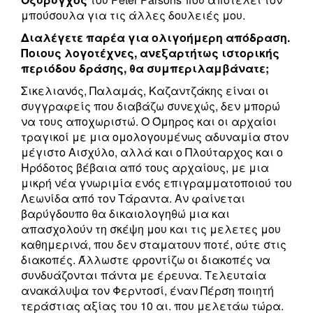
μπούσουλα για τις άλλες δουλειές μου.
Διαλέγετε παρέα για ολιγοήμερη απόδραση.
Ποιους λογοτέχνες, ανεξαρτήτως ιστορικής
περιόδου δράσης, θα συμπεριλαμβάνατε;
Σικελιανός, Παλαμάς, Καζαντζάκης είναι οι
συγγραφείς που διαβάζω συνεχώς, δεν μπορώ
να τους αποχωριστώ. Ο Όμηρος και οι αρχαίοι
τραγικοί με μια ομολογουμένως αδυναμία στον
μέγιστο Αισχύλο, αλλά και ο Πλούταρχος και ο
Ηρόδοτος βέβαια από τους αρχαίους, με μια
μικρή νέα γνωριμία ενός επιγραμματοποιού του
Λεωνίδα από τον Τάραντα. Αν φαίνεται
βαρύγδουπο θα δικαιολογηθώ μια και
απασχολούν τη σκέψη μου και τις μελετες μου
καθημερινά, που δεν σταματουν ποτέ, ούτε στις
διακοπές. Άλλωστε φροντίζω οι διακοπές να
συνδυάζονται πάντα με έρευνα. Τελευταία
ανακάλυψα τον Φερντοσί, έναν Πέρση ποιητή
τεράστιας αξίας του 10 αι. που μελετάω τώρα.