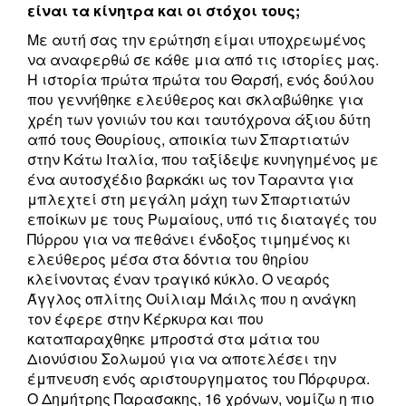
είναι τα κίνητρα και οι στόχοι τους;
Με αυτή σας την ερώτηση είμαι υποχρεωμένος
να αναφερθώ σε κάθε μια από τις ιστορίες μας.
Η ιστορία πρώτα πρώτα του Θαρσή, ενός δούλου
που γεννήθηκε ελεύθερος και σκλαβώθηκε για
χρέη των γονιών του και ταυτόχρονα άξιου δύτη
από τους Θουρίους, αποικία των Σπαρτιατών
στην Κάτω Ιταλία, που ταξίδεψε κυνηγημένος με
ένα αυτοσχέδιο βαρκάκι ως τον Ταραντα για
μπλεχτεί στη μεγάλη μάχη των Σπαρτιατών
εποίκων με τους Ρωμαίους, υπό τις διαταγές του
Πύρρου για να πεθάνει ένδοξος τιμημένος κι
ελεύθερος μέσα στα δόντια του θηρίου
κλείνοντας έναν τραγικό κύκλο. Ο νεαρός
Άγγλος οπλίτης Ουίλιαμ Μάιλς που η ανάγκη
τον έφερε στην Κέρκυρα και που
καταπαραχθηκε μπροστά στα μάτια του
Διονύσιου Σολωμού για να αποτελέσει την
έμπνευση ενός αριστουργηματος του Πόρφυρα.
Ο Δημήτρης Παρασακης, 16 χρόνων, νομίζω η πιο