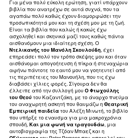
Για μένα πολύ εύκολη ερώτηση, γιατί υπάρχουν
βιβλία που ανατρέχω σε αυτά συχνά, που τα
αγαπάω πολύ καθώς έχουν διαμορφώσει την
προσωπικότητά μου και τη σχέση μου με τη ζωή.
Είναι τα βιβλία που καλώς ή κακώς έχω
ασχοληθεί και σκηνικά μαζί τους καθώς πάντα
αισθανόμουν μια ιδιαίτερη σχέση. Ο
Ντελικανής του Μανόλη Σκουλούδη
, έχει
επηρεάσει πολύ τον τρόπο σκέψης μου και όταν
αισθάνομαι απογοήτευση ή πίκρα ή στεναχώρια
αφήνω πάντοτε το εαυτό μου να γοητευτεί από
τις περιπέτειες του Μανουήλη, που τις έχω
διαβάσει χίλιες φορές. Σίγουρα δεν θα
έλλειπε από την συλλογή μου
Ο Φτωχούλης
του Θεού
του Καζαντζάκη, με το άναρχο πνεύμα
του αναχωρητή ασκητή που θαυμάζω η
Θεατρική
Εμπειρική παιδεία
του Αλέξη Μινωτή, το βιβλίο
που υπήρξε το εναυσμα για μια μακροχρόνια
σπουδή,
Και μια φωνή να τραγουδάω
, μια
αυτοβιογραφία της Τζόαν Μπαεζ και η
Οξύρυγχος
του Peter Parsons που αποτελεί τον