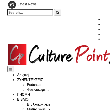
Latest News
Search
for:
Fac
Twitt
Inst
Link
Yout
Αρχική
ΣΥΝΕΝΤΕΥΞΕΙΣ
Podcasts
Φρενοκομείο
ΓΝΩΜΗ
ΒΙΒΛΙΟ
Βιβλιοκριτική
Μυθιστόρημα