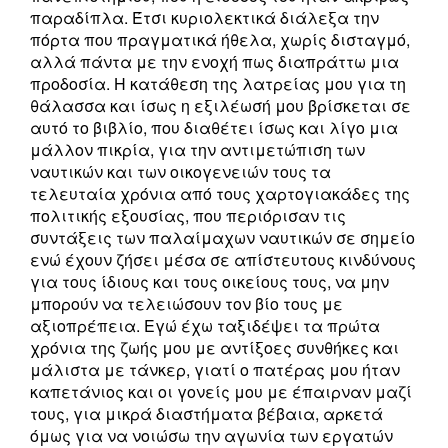
παραδίπλα. Έτσι κυριολεκτικά διάλεξα την
πόρτα που πραγματικά ήθελα, χωρίς δισταγμό,
αλλά πάντα με την ενοχή πως διαπράττω μια
προδοσία. Η κατάθεση της λατρείας μου για τη
θάλασσα και ίσως η εξιλέωσή μου βρίσκεται σε
αυτό το βιβλίο, που διαθέτει ίσως και λίγο μια
μάλλον πικρία, για την αντιμετώπιση των
ναυτικών και των οικογενειών τους τα
τελευταία χρόνια από τους χαρτογιακάδες της
πολιτικής εξουσίας, που περιόρισαν τις
συντάξεις των παλαίμαχων ναυτικών σε σημείο
ενώ έχουν ζήσει μέσα σε απίστευτους κινδύνους
για τους ίδιους και τους οικείους τους, να μην
μπορούν να τελειώσουν τον βίο τους με
αξιοπρέπεια. Εγώ έχω ταξιδέψει τα πρώτα
χρόνια της ζωής μου με αντίξοες συνθήκες και
μάλιστα με τάνκερ, γιατί ο πατέρας μου ήταν
καπετάνιος και οι γονείς μου με έπαιρναν μαζί
τους, για μικρά διαστήματα βέβαια, αρκετά
όμως για να νοιώσω την αγωνία των εργατών