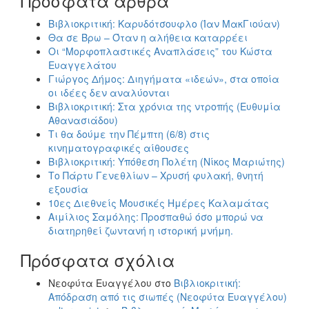
Πρόσφατα άρθρα
Βιβλιοκριτική: Καρυδότσουφλο (Ίαν ΜακΓιούαν)
Θα σε Βρω – Όταν η αλήθεια καταρρέει
Οι “Μορφοπλαστικές Αναπλάσεις” του Κώστα
Ευαγγελάτου
Γιώργος Δήμος: Διηγήματα «ιδεών», στα οποία
οι ιδέες δεν αναλύονται
Βιβλιοκριτική: Στα χρόνια της ντροπής (Ευθυμία
Αθανασιάδου)
Τι θα δούμε την Πέμπτη (6/8) στις
κινηματογραφικές αίθουσες
Βιβλιοκριτική: Υπόθεση Πολέτη (Νίκος Μαριώτης)
Το Πάρτυ Γενεθλίων – Χρυσή φυλακή, θνητή
εξουσία
10ες Διεθνείς Μουσικές Ημέρες Καλαμάτας
Αιμίλιος Σαμόλης: Προσπαθώ όσο μπορώ να
διατηρηθεί ζωντανή η ιστορική μνήμη.
Πρόσφατα σχόλια
Νεοφύτα Ευαγγέλου
στο
Βιβλιοκριτική:
Απόδραση από τις σιωπές (Νεοφύτα Ευαγγέλου)