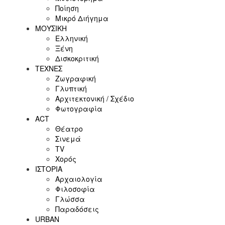
Ποίηση
Μικρό Διήγημα
ΜΟΥΣΙΚΗ
Ελληνική
Ξένη
Δισκοκριτική
ΤΕΧΝΕΣ
Ζωγραφική
Γλυπτική
Αρχιτεκτονική / Σχέδιο
Φωτογραφία
ACT
Θέατρο
Σινεμά
ΤV
Χορός
ΙΣΤΟΡΙΑ
Αρχαιολογία
Φιλοσοφία
Γλώσσα
Παραδόσεις
URBAN