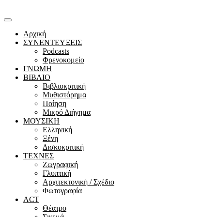
Αρχική
ΣΥΝΕΝΤΕΥΞΕΙΣ
Podcasts
Φρενοκομείο
ΓΝΩΜΗ
ΒΙΒΛΙΟ
Βιβλιοκριτική
Μυθιστόρημα
Ποίηση
Μικρό Διήγημα
ΜΟΥΣΙΚΗ
Ελληνική
Ξένη
Δισκοκριτική
ΤΕΧΝΕΣ
Ζωγραφική
Γλυπτική
Αρχιτεκτονική / Σχέδιο
Φωτογραφία
ACT
Θέατρο
Σινεμά