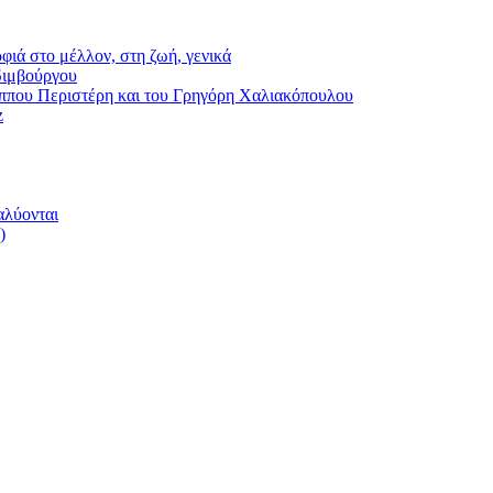
φιά στο μέλλον, στη ζωή, γενικά
διμβούργου
ου Περιστέρη και του Γρηγόρη Χαλιακόπουλου
z
αλύονται
)