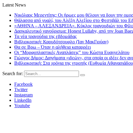
Latest News
Νικόλαος Μερεντίτης: Οι ήρωες μου θέλουν να δουν την ομορ
Θάλασσα από γυαλί, του Αλέξη Αλεξίου στο Φεστιβάλ του Ε
«ΑΘΗΝΑ – ΑΛΕΞΑΝΔΡΕΙΑ». Κύκλος τραγουδιών του Φίλιππ
Δασκαλευτικό νανούρισμα: Honest Lullaby, από την Joan Bae
Τα νέα τραγούδια της εβδομάδας
Βιβλιοκριτική: Καρυδότσουφλο (Ίαν ΜακΓιούαν)
Θα σε Βρω – Όταν η αλήθεια καταρρέει
Οι “Μορφοπλαστικές Αναπλάσεις” του Κώστα Ευαγγελάτου
Γιώργος Δήμος: Διηγήματα «ιδεών», στα οποία οι ιδέες δεν αν
Βιβλιοκριτική: Στα χρόνια της ντροπής (Ευθυμία Αθανασιάδου
Search for:
Facebook
Twitter
Instagram
LinkedIn
Youtube