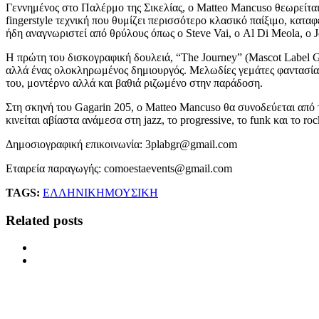
Γεννημένος στο Παλέρμο της Σικελίας, ο Matteo Mancuso θεωρείται
fingerstyle τεχνική που θυμίζει περισσότερο κλασικό παίξιμο, καταφ
ήδη αναγνωριστεί από θρύλους όπως ο Steve Vai, ο Al Di Meola, ο Jo
Η πρώτη του δισκογραφική δουλειά, “The Journey” (Mascot Label Gr
αλλά ένας ολοκληρωμένος δημιουργός. Μελωδίες γεμάτες φαντασία,
του, μοντέρνο αλλά και βαθιά ριζωμένο στην παράδοση.
Στη σκηνή του Gagarin 205, ο Matteo Mancuso θα συνοδεύεται από το
κινείται αβίαστα ανάμεσα στη jazz, το progressive, το funk και το 
Δημοσιογραφική επικοινωνία: 3plabgr@gmail.com
Εταιρεία παραγωγής: comoestaevents@gmail.com
TAGS:
ΕΛΛΗΝΙΚΗ
ΜΟΥΣΙΚΗ
Related posts