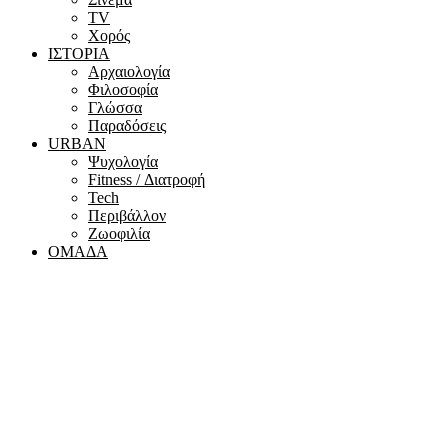
ΤV
Χορός
ΙΣΤΟΡΙΑ
Αρχαιολογία
Φιλοσοφία
Γλώσσα
Παραδόσεις
URBAN
Ψυχολογία
Fitness / Διατροφή
Tech
Περιβάλλον
Ζωοφιλία
ΟΜΑΔΑ