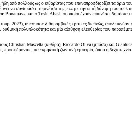
 ήδη από πολλούς ως ο κιθαρίστας που επαναπροσδιορίζει τα όρια το
έρνει να συνδυάσει τη φινέτσα της jazz με την ωμή δύναμη του rock κα
e Bonamassa και ο Tosin Abasi, οι οποίοι έχουν επαινέσει δημόσια τη
oup, 2023), απέσπασε διθυραμβικές κριτικές διεθνώς, αποδεικνύοντα
 ρυθμική πολυπλοκότητα και μία αίσθηση ελευθερίας που παραπέμπει 
υς Christian Mascetta (κιθάρα), Riccardo Oliva (μπάσο) και Gianluca
rock, προσφέροντας μια εκρηκτική ζωντανή εμπειρία, όπου η δεξιοτεχνί