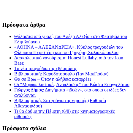
Πρόσφατα άρθρα
Θάλασσα από γυαλί, του Αλέξη Αλεξίου στο Φεστιβάλ του
Εδιμβούργου
«ΑΘΗΝΑ – ΑΛΕΞΑΝΔΡΕΙΑ». Κύκλος τραγουδιών του
Φίλιππου Περιστέρη και του Γρηγόρη Χαλιακόπουλου
Δασκαλευτικό νανούρισμα: Honest Lullaby, από την Joan
Baez
Τα νέα τραγούδια της εβδομάδας
Βιβλιοκριτική: Καρυδότσουφλο (Ίαν ΜακΓιούαν)
Θα σε Βρω – Όταν η αλήθεια καταρρέει
Οι “Μορφοπλαστικές Αναπλάσεις” του Κώστα Ευαγγελάτου
Γιώργος Δήμος: Διηγήματα «ιδεών», στα οποία οι ιδέες δεν
αναλύονται
Βιβλιοκριτική: Στα χρόνια της ντροπής (Ευθυμία
Αθανασιάδου)
Τι θα δούμε την Πέμπτη (6/8) στις κινηματογραφικές
αίθουσες
Πρόσφατα σχόλια