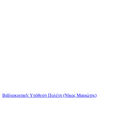
Βιβλιοκριτική: Υπόθεση Πολέτη (Νίκος Μαριώτης)