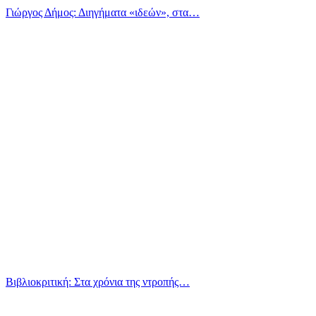
Γιώργος Δήμος: Διηγήματα «ιδεών», στα…
Βιβλιοκριτική: Στα χρόνια της ντροπής…