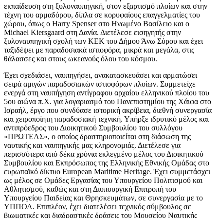
εκπαίδευση στη ξυλοναυπηγική, στον εξαρτισμό πλοίων και στην
τέχνη του αρμαδόρου, δίπλα σε κορυφαίους επαγγελματίες του
χώρου, όπως ο Harry Spenser στο Ηνωμένο Βασίλειο και ο
Michael Kiersgaard στη Δανία. Διετέλεσε εισηγητής στην
ξυλοναυπηγική σχολή των ΚΕΚ του Δήμου Άνω Σύρου και έχει
ταξιδέψει με παραδοσιακά ιστιοφόρα, μικρά και μεγάλα, στις
θάλασσες και στους ωκεανούς όλου του κόσμου.
Έχει σχεδιάσει, ναυπηγήσει, ανακατασκευάσει και αρματώσει
σειρά αμιγών παραδοσιακών ιστιοφόρων πλοίων. Συμμετείχε
ενεργά στη ναυπήγηση αντίγραφου αρχαίου ελληνικού πλοίου του
5ου αιώνα π.Χ. για λογαριασμό του Πανεπιστημίου της Χάιφα στο
Ισραήλ, έργο που συνδύασε ιστορική ακρίβεια, διεθνή συνεργασία
και χειροποίητη παραδοσιακή τεχνική. Υπήρξε ιδρυτικό μέλος και
αντιπρόεδρος του Διοικητικού Συμβουλίου του συλλόγου
«ΠΡΩΤΕΑΣ», ο οποίος δραστηριοποιείται στη διάσωση της
ναυτικής και ναυπηγικής μας κληρονομιάς. Διετέλεσε για
περισσότερα από δέκα χρόνια εκλεγμένο μέλος του Διοικητικού
Συμβουλίου και Εκπρόσωπος της Ελληνικής Εθνικής Ομάδας στο
ευρωπαϊκό δίκτυο European Maritime Heritage. Έχει συμμετάσχει
ως μέλος σε Ομάδες Εργασίας του Υπουργείου Πολιτισμού και
Αθλητισμού, καθώς και στη Διυπουργική Επιτροπή του
Υπουργείου Παιδείας και Θρησκευμάτων, σε συνεργασία με το
ΥΠΠΟΑ. Επιπλέον, έχει διατελέσει τεχνικός σύμβουλος σε
βιωματικές και διαδραστικές δράσεις του Μουσείου Ναυτικής