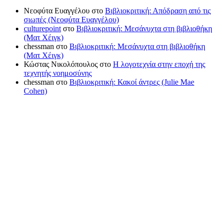
Νεοφύτα Ευαγγέλου
στο
Βιβλιοκριτική: Απόδραση από τις
σιωπές (Νεοφύτα Ευαγγέλου)
culturepoint
στο
Βιβλιοκριτική: Μεσάνυχτα στη βιβλιοθήκη
(Ματ Χέιγκ)
chessman
στο
Βιβλιοκριτική: Μεσάνυχτα στη βιβλιοθήκη
(Ματ Χέιγκ)
Κώστας Νικολόπουλος
στο
Η λογοτεχνία στην εποχή της
τεχνητής νοημοσύνης
chessman
στο
Βιβλιοκριτική: Κακοί άντρες (Julie Mae
Cohen)