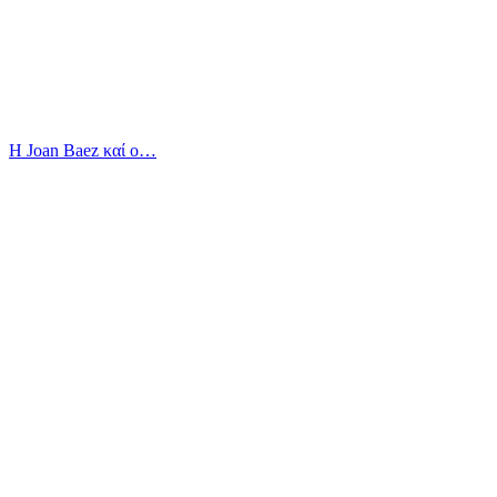
Η Joan Baez καί ο…