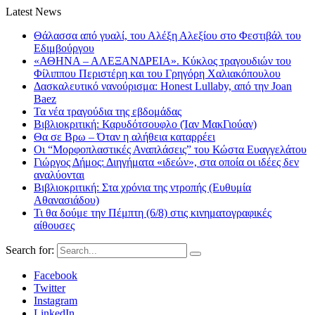
Latest News
Θάλασσα από γυαλί, του Αλέξη Αλεξίου στο Φεστιβάλ του
Εδιμβούργου
«ΑΘΗΝΑ – ΑΛΕΞΑΝΔΡΕΙΑ». Κύκλος τραγουδιών του
Φίλιππου Περιστέρη και του Γρηγόρη Χαλιακόπουλου
Δασκαλευτικό νανούρισμα: Honest Lullaby, από την Joan
Baez
Τα νέα τραγούδια της εβδομάδας
Βιβλιοκριτική: Καρυδότσουφλο (Ίαν ΜακΓιούαν)
Θα σε Βρω – Όταν η αλήθεια καταρρέει
Οι “Μορφοπλαστικές Αναπλάσεις” του Κώστα Ευαγγελάτου
Γιώργος Δήμος: Διηγήματα «ιδεών», στα οποία οι ιδέες δεν
αναλύονται
Βιβλιοκριτική: Στα χρόνια της ντροπής (Ευθυμία
Αθανασιάδου)
Τι θα δούμε την Πέμπτη (6/8) στις κινηματογραφικές
αίθουσες
Search for:
Facebook
Twitter
Instagram
LinkedIn