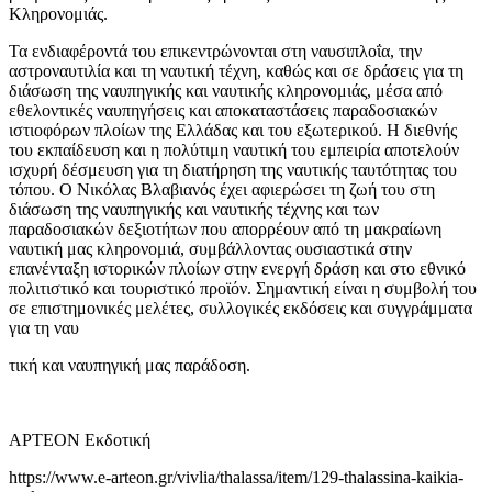
Κληρονομιάς.
Τα ενδιαφέροντά του επικεντρώνονται στη ναυσιπλοΐα, την
αστροναυτιλία και τη ναυτική τέχνη, καθώς και σε δράσεις για τη
διάσωση της ναυπηγικής και ναυτικής κληρονομιάς, μέσα από
εθελοντικές ναυπηγήσεις και αποκαταστάσεις παραδοσιακών
ιστιοφόρων πλοίων της Ελλάδας και του εξωτερικού. Η διεθνής
του εκπαίδευση και η πολύτιμη ναυτική του εμπειρία αποτελούν
ισχυρή δέσμευση για τη διατήρηση της ναυτικής ταυτότητας του
τόπου. Ο Νικόλας Βλαβιανός έχει αφιερώσει τη ζωή του στη
διάσωση της ναυπηγικής και ναυτικής τέχνης και των
παραδοσιακών δεξιοτήτων που απορρέουν από τη μακραίωνη
ναυτική μας κληρονομιά, συμβάλλοντας ουσιαστικά στην
επανένταξη ιστορικών πλοίων στην ενεργή δράση και στο εθνικό
πολιτιστικό και τουριστικό προϊόν. Σημαντική είναι η συμβολή του
σε επιστημονικές μελέτες, συλλογικές εκδόσεις και συγγράμματα
για τη ναυ
τική και ναυπηγική μας παράδοση.
ΑΡΤΕΟΝ Εκδοτική
https://www.e-arteon.gr/vivlia/thalassa/item/129-thalassina-kaikia-