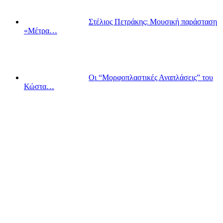
Στέλιος Πετράκης: Μουσική παράσταση
«Μέτρα…
Οι “Μορφοπλαστικές Αναπλάσεις” του
Κώστα…