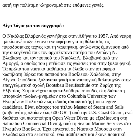
αυτή την πολύτιμη κληρονομιά στις επόμενες γενιές.
Λίγα λόγια για τον συγγραφέ
α
Ο Νικόλας Βλαβιανός γεννήθηκε στην Αθήνα το 1957. Από νεαρή
ηλικία ανέπτυξε έντονο ενδιαφέρον για τη θάλασσα, τις
παραδοσιακές τέχνες και τη ναυπηγική, αντλώντας έμπνευση από
την οικογένειά του: τον αρχιτέκτονα πατέρα του Αντώνη Ν.
Βλαβιανό και τον παππού του Νικόλα Α. Βλαβιανό από την
Αμοργό, ο οποίος του μετέδωσε τις γνώσεις του στην ξυλουργική.
Τα πρώτα του ναυτικά μαθήματα τα έλαβε στην ιστιοφόρο
κωπήλατη βάρκα του παππού του Βασίλειου Χαλδαίου, στην
Αίγινα. Σπούδασε ξυλοναυπηγική και ναυπηγική θαλαμηγών στην
επαγγελματική σχολή Bootsbau Berufsschule στη Ζυρίχη της
Ελβετίας. Στη συνέχεια παρακολούθησε σπουδές στη διάσωση
ιστορικών πλοίων-μνημείων στο Columbia University των
Ηνωμένων Πολιτειών ως ειδικός σπουδαστής (non-degree
candidate). Είναι κάτοχος του τίτλου Master of Steam and Sails
(κυβερνήτης πλοίων έως 600 GRT) από την U.S. Coast Guard, ενώ
διαθέτει και πιστοποίηση Open Water Diver, με εξειδίκευση στη
Saturation Commercial Diving, από τη Seaton Marine Services στο
Ηνωμένο Βασίλειο. Έχει εργαστεί σε Nαυτικά Mουσεία στην
Ελλάδα και στο εξωτερικό, ενώ μαθήτευσε και έκανε πρακτική