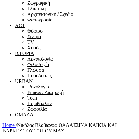
Ζωγραφική
Γλυπτική
Αρχιτεκτονική / Σχέδιο
Φωτογραφία
ACT
Θέατρο
Σινεμά
ΤV
Χορός
ΙΣΤΟΡΙΑ
Αρχαιολογία
Φιλοσοφία
Γλώσσα
Παραδόσεις
URBAN
Ψυχολογία
Fitness / Διατροφή
Tech
Περιβάλλον
Ζωοφιλία
ΟΜΑΔΑ
Home
/
Νικόλας Βλαβιανός: ΘΑΛΑΣΣΙΝΑ ΚΑΪΚΙΑ ΚΑΙ
ΒΑΡΚΕΣ ΤΟΥ ΤΟΠΟΥ ΜΑΣ