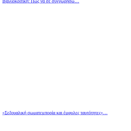
Βιβλιοκριτική: Πώς να σε συγχωρήσω…
«Σεξουαλική σωματεμπορία και έμφυλες ταυτότητες»…