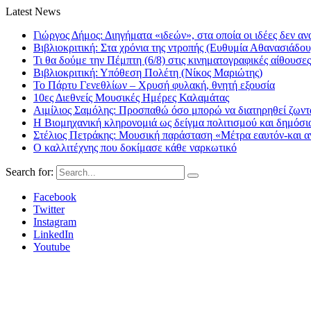
Latest News
Γιώργος Δήμος: Διηγήματα «ιδεών», στα οποία οι ιδέες δεν αν
Βιβλιοκριτική: Στα χρόνια της ντροπής (Ευθυμία Αθανασιάδου
Τι θα δούμε την Πέμπτη (6/8) στις κινηματογραφικές αίθουσες
Βιβλιοκριτική: Υπόθεση Πολέτη (Νίκος Μαριώτης)
Το Πάρτυ Γενεθλίων – Χρυσή φυλακή, θνητή εξουσία
10ες Διεθνείς Μουσικές Ημέρες Καλαμάτας
Αιμίλιος Σαμόλης: Προσπαθώ όσο μπορώ να διατηρηθεί ζωντα
Η Βιομηχανική κληρονομιά ως δείγμα πολιτισμού και δημόσι
Στέλιος Πετράκης: Μουσική παράσταση «Μέτρα εαυτόν-και αν
Ο καλλιτέχνης που δοκίμασε κάθε ναρκωτικό
Search for:
Facebook
Twitter
Instagram
LinkedIn
Youtube