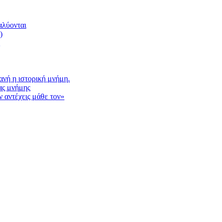
αλύονται
)
νή η ιστορική μνήμη.
ας μνήμης
 αντέχεις μάθε τον»