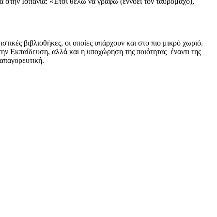
α στην Ισπανία: «Έτσι θέλω να γράφω (εννοεί τον ταυρομάχο),
στικές βιβλιοθήκες, οι οποίες υπάρχουν και στο πιο μικρό χωριό.
στην Εκπαίδευση, αλλά και η υποχώρηση της ποιότητας έναντι της
 απαγορευτική.