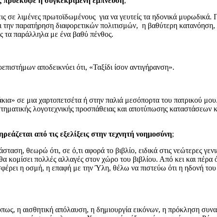
ώς προέκυψε η συγκεκριμένη έμπνευση
;
εις σε λιμένες πρωτοϊδωμένους για να γευτείς τα ηδονικά μυρωδικά. 
αι την παρατήρηση διαφορετικών πολιτισμών, η βαθύτερη κατανόηση, 
 τα παράλληλα με ένα βαθύ πένθος.
ροεπιστήμων αποδεικνύει ότι, «Ταξίδι ίσον αντιγήρανση».
άκια» σε μια χαρτοπετσέτα ή στην παλιά μεσόπορτα του πατρικού μου
υστηματικής λογοτεχνικής προσπάθειας και αποτύπωσης καταστάσεων 
ηρεάζεται από τις εξελίξεις στην τεχνητή νοημοσύνη
;
αση, θεωρώ ότι, σε ό,τι αφορά το βιβλίο, ειδικά στις νεώτερες γενιέ
θα κομίσει πολλές αλλαγές στον χώρο του βιβλίου. Από κει και πέρα 
φέρει η οσμή, η επαφή με την Ύλη, θέλω να πιστεύω ότι η ηδονή του ν
, όπως, η αισθητική απόλαυση, η δημιουργία εικόνων, η πρόκληση συ