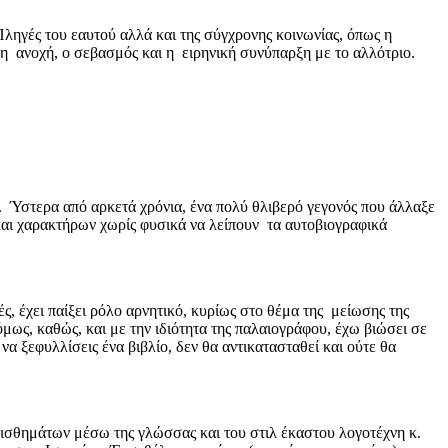
Πληγές του εαυτού αλλά και της σύγχρονης κοινωνίας, όπως η
η ανοχή, ο σεβασμός και η ειρηνική συνύπαρξη με το αλλότριο.
. Ύστερα από αρκετά χρόνια, ένα πολύ θλιβερό γεγονός που άλλαξε
και χαρακτήρων χωρίς φυσικά να λείπουν τα αυτοβιογραφικά
ς, έχει παίξει ρόλο αρνητικό, κυρίως στο θέμα της μείωσης της
όμως, καθώς, και με την ιδιότητα της παλαιογράφου, έχω βιώσει σε
α ξεφυλλίσεις ένα βιβλίο, δεν θα αντικατασταθεί και ούτε θα
ναισθημάτων μέσω της γλώσσας και του στιλ έκαστου λογοτέχνη κ.