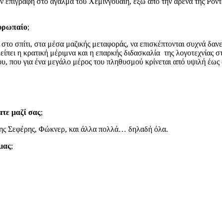
ην επιγραφή στο άγαλμα του Χεμινγουαίη, έξω από την αρένα της Ρόντ
Ευρωπαίο
;
 στο σπίτι, στα μέσα μαζικής μεταφοράς, να επισκέπτονται συχνά δανει
λείπει η κρατική μέριμνα και η επαρκής διδασκαλία της λογοτεχνίας 
ίου, που για ένα μεγάλο μέρος του πληθυσμού κρίνεται από υψιλή έως
ατε μαζί σας
;
ς Σεφέρης, Φώκνερ, και άλλα πολλά… δηλαδή όλα.
μας
;