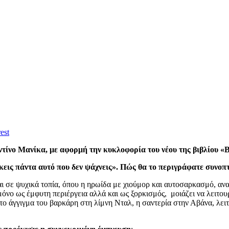
est
ίνο Μανίκα, με αφορμή την κυκλοφορία του νέου της βιβλίου «Βρ
κεις πάντα αυτό που δεν ψάχνεις». Πώς θα το περιγράφατε συνοπ
και σε ψυχικά τοπία, όπου η ηρωίδα με χιούμορ και αυτοσαρκασμό, αν
ι μόνο ως έμφυτη περιέργεια αλλά και ως ξορκισμός, μοιάζει να λειτ
το άγγιγμα του βαρκάρη στη λίμνη Νταλ, η σαντερία στην Αβάνα, λει