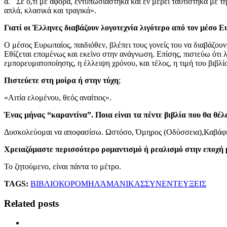
ά. Σε ό,τι με αφορά, εντυπωσιάστηκα και εν μέρει ταυτίστηκα με τ
απλά, κλασικά και τραγικά».
Γιατί οι Έλληνες διαβάζουν λογοτεχνία λιγότερο από τον μέσο 
Ο μέσος Ευρωπαίος, παιδιόθεν, βλέπει τους γονείς του να διαβάζουν
Εθίζεται επομένως και εκείνο στην ανάγνωση. Επίσης, πιστεύω ότι 
εμπορευματοποίησης, η έλλειψη χρόνου, και τέλος, η τιμή του βιβλ
Πιστεύετε στη μοίρα ή στην τύχη
;
«Αιτία ελομένου, θεός αναίτιος».
Ένας μήνας “καραντίνα”. Ποια είναι τα πέντε βιβλία που θα θέλ
Δυσκολεύομαι να αποφασίσω. Ωστόσο, Όμηρος (Οδύσσεια),Καβάφη
Χρειαζόμαστε περισσότερο ρομαντισμό ή ρεαλισμό στην εποχή 
Το ζητούμενο, είναι πάντα το μέτρο.
TAGS:
ΒΙΒΛΙΟ
ΚΟΡΟΜΗΛΆ
ΜΑΝΙΚΑΣ
ΣΥΝΕΝΤΕΥΞΕΙΣ
Related posts