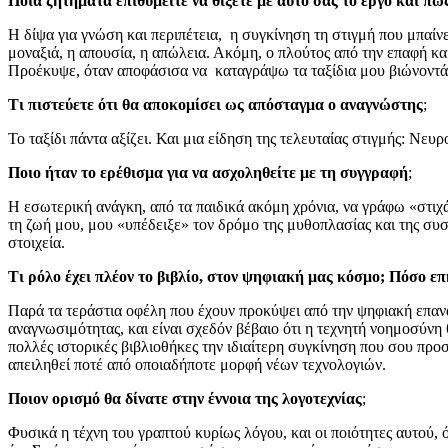
Ποια ζητήματα επιθυμείτε να θίξετε με αυτό σας το έργο και π
Η δίψα για γνώση και περιπέτεια, η συγκίνηση τη στιγμή που μπαίν
μοναξιά, η απουσία, η απώλεια. Ακόμη, ο πλούτος από την επαφή κ
Προέκυψε, όταν αποφάσισα να καταγράψω τα ταξίδια μου βιώνοντάς
Τι πιστεύετε ότι θα αποκομίσει ως απόσταγμα ο αναγνώστης
;
Το ταξίδι πάντα αξίζει. Και μια είδηση της τελευταίας στιγμής: Νευ
Ποιο ήταν το ερέθισμα για να ασχοληθείτε με τη συγγραφή
;
Η εσωτερική ανάγκη, από τα παιδικά ακόμη χρόνια, να γράφω «στιχ
τη ζωή μου, μου «υπέδειξε» τον δρόμο της μυθοπλασίας και της σ
στοιχεία.
Τι ρόλο έχει πλέον το βιβλίο, στον ψηφιακή μας κόσμο; Πόσο επ
Παρά τα τεράστια οφέλη που έχουν προκύψει από την ψηφιακή επανάστ
αναγνωσιμότητας, και είναι σχεδόν βέβαιο ότι η τεχνητή νοημοσύνη 
πολλές ιστορικές βιβλιοθήκες την ιδιαίτερη συγκίνηση που σου προσ
απειληθεί ποτέ από οποιαδήποτε μορφή νέων τεχνολογιών.
Ποιον ορισμό θα δίνατε στην έννοια της λογοτεχνίας
;
Φυσικά η τέχνη του γραπτού κυρίως λόγου, και οι ποιότητες αυτού