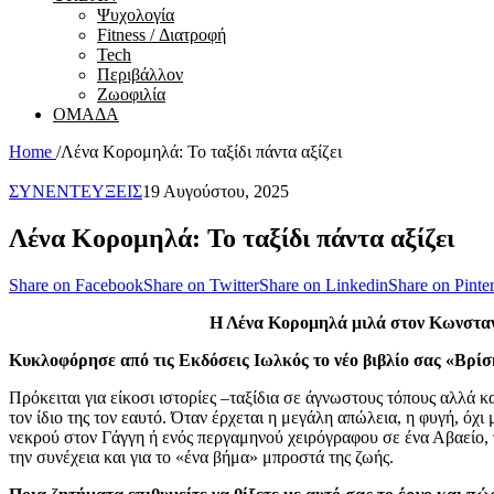
Ψυχολογία
Fitness / Διατροφή
Tech
Περιβάλλον
Ζωοφιλία
ΟΜΑΔΑ
Home
/
Λένα Κορομηλά: Το ταξίδι πάντα αξίζει
ΣΥΝΕΝΤΕΥΞΕΙΣ
19 Αυγούστου, 2025
Λένα Κορομηλά: Το ταξίδι πάντα αξίζει
Share on Facebook
Share on Twitter
Share on Linkedin
Share on Pinter
Η Λένα Κορομηλά μιλά στον Κωνσταντ
Κυκλοφόρησε από τις Εκδόσεις Ιωλκός το νέο βιβλίο σας «Βρίσ
Πρόκειται για είκοσι ιστορίες –ταξίδια σε άγνωστους τόπους αλλά 
τον ίδιο της τον εαυτό. Όταν έρχεται η μεγάλη απώλεια, η φυγή, όχ
νεκρού στον Γάγγη ή ενός περγαμηνού χειρόγραφου σε ένα Αβαείο, 
την συνέχεια και για το «ένα βήμα» μπροστά της ζωής.