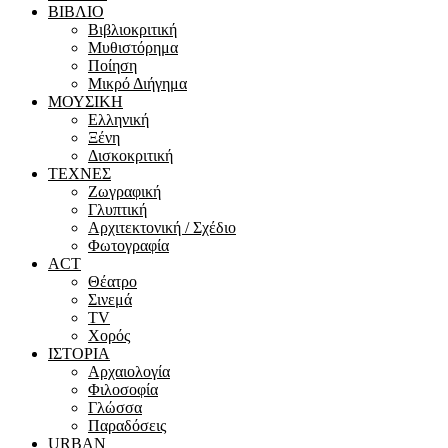
ΒΙΒΛΙΟ
Βιβλιοκριτική
Μυθιστόρημα
Ποίηση
Μικρό Διήγημα
ΜΟΥΣΙΚΗ
Ελληνική
Ξένη
Δισκοκριτική
ΤΕΧΝΕΣ
Ζωγραφική
Γλυπτική
Αρχιτεκτονική / Σχέδιο
Φωτογραφία
ACT
Θέατρο
Σινεμά
ΤV
Χορός
ΙΣΤΟΡΙΑ
Αρχαιολογία
Φιλοσοφία
Γλώσσα
Παραδόσεις
URBAN