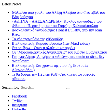
Latest News
Θάλασσα από γυαλί, του Αλέξη Αλεξίου στο Φεστιβάλ του
Εδιμβούργου
«ΑΘΗΝΑ – ΑΛΕΞΑΝΔΡΕΙΑ». Κύκλος τραγουδιών του
Φίλιππου Περιστέρη και του Γρηγόρη Χαλιακόπουλου
Δασκαλευτικό νανούρισμα: Honest Lullaby, από την Joan
Baez
Τα νέα τραγούδια της εβδομάδας
Βιβλιοκριτική: Καρυδότσουφλο (Ίαν ΜακΓιούαν)
Θα σε Βρω – Όταν η αλήθεια καταρρέει
Οι “Μορφοπλαστικές Αναπλάσεις” του Κώστα Ευαγγελάτου
Γιώργος Δήμος: Διηγήματα «ιδεών», στα οποία οι ιδέες δεν
αναλύονται
Βιβλιοκριτική: Στα χρόνια της ντροπής (Ευθυμία
Αθανασιάδου)
Τι θα δούμε την Πέμπτη (6/8) στις κινηματογραφικές
αίθουσες
Search for:
Facebook
Twitter
Instagram
LinkedIn