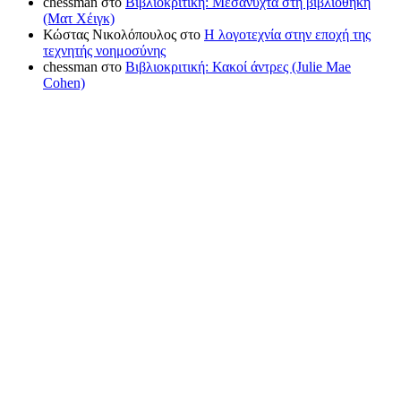
chessman
στο
Βιβλιοκριτική: Μεσάνυχτα στη βιβλιοθήκη
(Ματ Χέιγκ)
Κώστας Νικολόπουλος
στο
Η λογοτεχνία στην εποχή της
τεχνητής νοημοσύνης
chessman
στο
Βιβλιοκριτική: Κακοί άντρες (Julie Mae
Cohen)