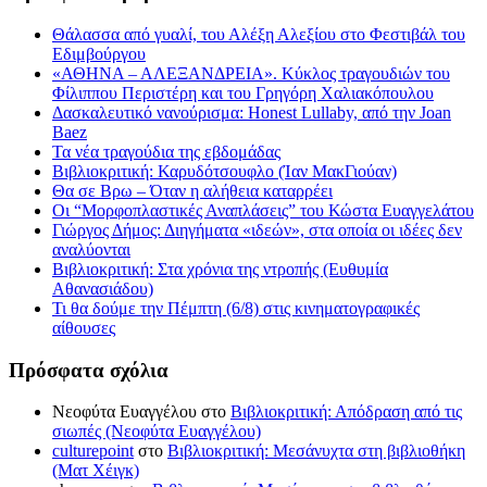
Θάλασσα από γυαλί, του Αλέξη Αλεξίου στο Φεστιβάλ του
Εδιμβούργου
«ΑΘΗΝΑ – ΑΛΕΞΑΝΔΡΕΙΑ». Κύκλος τραγουδιών του
Φίλιππου Περιστέρη και του Γρηγόρη Χαλιακόπουλου
Δασκαλευτικό νανούρισμα: Honest Lullaby, από την Joan
Baez
Τα νέα τραγούδια της εβδομάδας
Βιβλιοκριτική: Καρυδότσουφλο (Ίαν ΜακΓιούαν)
Θα σε Βρω – Όταν η αλήθεια καταρρέει
Οι “Μορφοπλαστικές Αναπλάσεις” του Κώστα Ευαγγελάτου
Γιώργος Δήμος: Διηγήματα «ιδεών», στα οποία οι ιδέες δεν
αναλύονται
Βιβλιοκριτική: Στα χρόνια της ντροπής (Ευθυμία
Αθανασιάδου)
Τι θα δούμε την Πέμπτη (6/8) στις κινηματογραφικές
αίθουσες
Πρόσφατα σχόλια
Νεοφύτα Ευαγγέλου
στο
Βιβλιοκριτική: Απόδραση από τις
σιωπές (Νεοφύτα Ευαγγέλου)
culturepoint
στο
Βιβλιοκριτική: Μεσάνυχτα στη βιβλιοθήκη
(Ματ Χέιγκ)