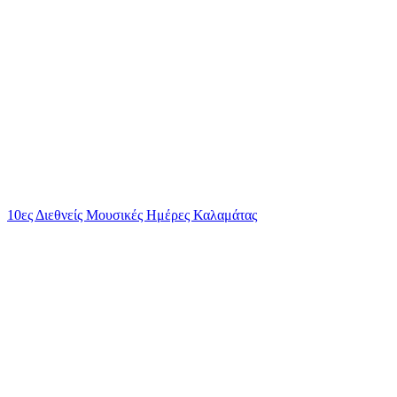
10ες Διεθνείς Μουσικές Ημέρες Καλαμάτας