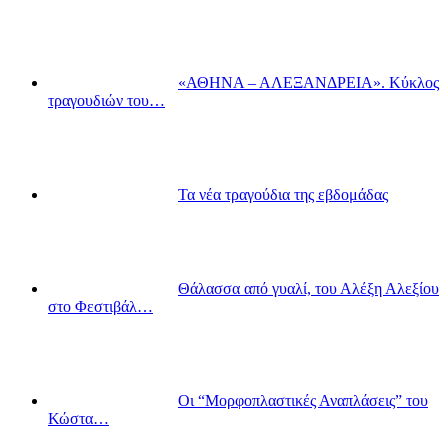
«ΑΘΗΝΑ – ΑΛΕΞΑΝΔΡΕΙΑ». Κύκλος
τραγουδιών του…
Τα νέα τραγούδια της εβδομάδας
Θάλασσα από γυαλί, του Αλέξη Αλεξίου
στο Φεστιβάλ…
Οι “Μορφοπλαστικές Αναπλάσεις” του
Κώστα…