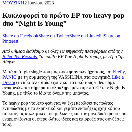
ΜΟΥΣΙΚΗ
2 Ιουνίου, 2023
Kυκλοφορεί το πρώτο EP του heavy pop
duo “Night Is Young”
Share on Facebook
Share on Twitter
Share on Linkedin
Share on
Pinterest
Από σήμερα διαθέσιμο σε όλες τις ψηφιακές πλατφόρμες από την
Bitter Tea Records
, το πρώτο EP των Night Is Young, με έδρα την
Αθήνα.
Μετά από τρία single που μας σύστησαν των ήχο τους, τα:
Firefly
,
PAN!C
με τη συμμετοχή της VASSILINA στα φωνητικά,
Like a
Dream
(τα δύο τελευταία έχουν και το δικό τους video clip),
ανακοινώνεται σήμερα το ολοκληρωμένο πρώτο EP των Night Is
Young, με τίτλο το ίδιο το όνομα της μπάντας.
Το heavy pop ντουέτο φαίνεται να έχει κερδίσει τις πρώτες
εντυπώσεις με το εκρηκτικό και γεμάτο εκπλήξεις ηχητικό του
σύμπαν, τις κολλητικές του μελωδίες και τον μοναδικό τρόπο που
εναρμονίζονται οι ετεροκλήτες ιδέες και επιρροές στις συνθέσεις
τους.