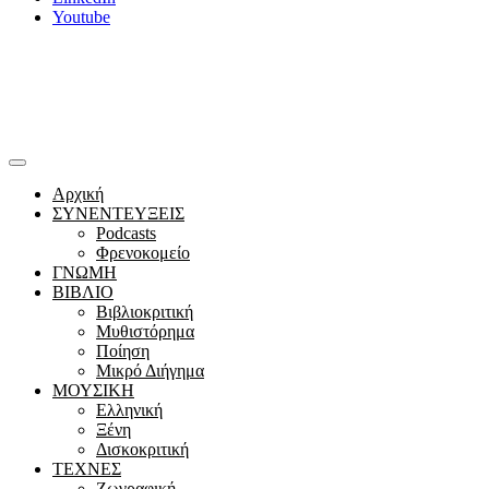
Youtube
Αρχική
ΣΥΝΕΝΤΕΥΞΕΙΣ
Podcasts
Φρενοκομείο
ΓΝΩΜΗ
ΒΙΒΛΙΟ
Βιβλιοκριτική
Μυθιστόρημα
Ποίηση
Μικρό Διήγημα
ΜΟΥΣΙΚΗ
Ελληνική
Ξένη
Δισκοκριτική
ΤΕΧΝΕΣ
Ζωγραφική