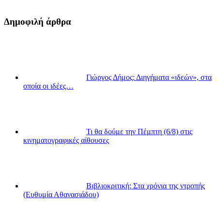
Δημοφιλή άρθρα
Γιώργος Δήμος: Διηγήματα «ιδεών», στα
οποία οι ιδέες…
Τι θα δούμε την Πέμπτη (6/8) στις
κινηματογραφικές αίθουσες
Βιβλιοκριτική: Στα χρόνια της ντροπής
(Ευθυμία Αθανασιάδου)