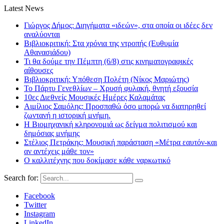
Latest News
Γιώργος Δήμος: Διηγήματα «ιδεών», στα οποία οι ιδέες δεν
αναλύονται
Βιβλιοκριτική: Στα χρόνια της ντροπής (Ευθυμία
Αθανασιάδου)
Τι θα δούμε την Πέμπτη (6/8) στις κινηματογραφικές
αίθουσες
Βιβλιοκριτική: Υπόθεση Πολέτη (Νίκος Μαριώτης)
Το Πάρτυ Γενεθλίων – Χρυσή φυλακή, θνητή εξουσία
10ες Διεθνείς Μουσικές Ημέρες Καλαμάτας
Αιμίλιος Σαμόλης: Προσπαθώ όσο μπορώ να διατηρηθεί
ζωντανή η ιστορική μνήμη.
Η Βιομηχανική κληρονομιά ως δείγμα πολιτισμού και
δημόσιας μνήμης
Στέλιος Πετράκης: Μουσική παράσταση «Μέτρα εαυτόν-και
αν αντέχεις μάθε τον»
Ο καλλιτέχνης που δοκίμασε κάθε ναρκωτικό
Search for:
Facebook
Twitter
Instagram
LinkedIn