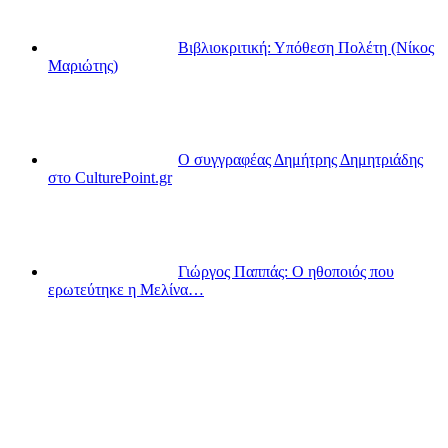
Βιβλιοκριτική: Υπόθεση Πολέτη (Νίκος
Μαριώτης)
Ο συγγραφέας Δημήτρης Δημητριάδης
στο CulturePoint.gr
Γιώργος Παππάς: Ο ηθοποιός που
ερωτεύτηκε η Μελίνα…