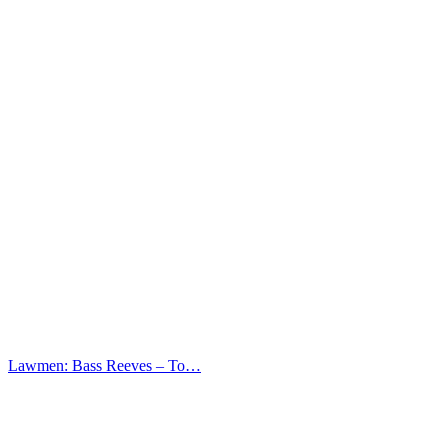
Lawmen: Bass Reeves – Το…