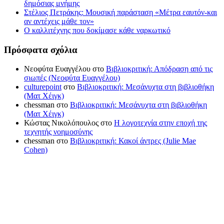
δημόσιας μνήμης
Στέλιος Πετράκης: Μουσική παράσταση «Μέτρα εαυτόν-και
αν αντέχεις μάθε τον»
Ο καλλιτέχνης που δοκίμασε κάθε ναρκωτικό
Πρόσφατα σχόλια
Νεοφύτα Ευαγγέλου
στο
Βιβλιοκριτική: Απόδραση από τις
σιωπές (Νεοφύτα Ευαγγέλου)
culturepoint
στο
Βιβλιοκριτική: Μεσάνυχτα στη βιβλιοθήκη
(Ματ Χέιγκ)
chessman
στο
Βιβλιοκριτική: Μεσάνυχτα στη βιβλιοθήκη
(Ματ Χέιγκ)
Κώστας Νικολόπουλος
στο
Η λογοτεχνία στην εποχή της
τεχνητής νοημοσύνης
chessman
στο
Βιβλιοκριτική: Κακοί άντρες (Julie Mae
Cohen)