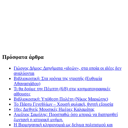
Πρόσφατα άρθρα
Γιώργος Δήμος: Διηγήματα «ιδεών», στα οποία οι ιδέες δεν
αναλύονται
Βιβλιοκριτική: Στα χρόνια της ντροπής (Ευθυμία
Αθανασιάδου)
Τι θα δούμε την Πέμπτη (6/8) στις κινηματογραφικές
αίθουσες
Βιβλιοκριτική: Υπόθεση Πολέτη (Νίκος Μαριώτης)
Το Πάρτυ Γενεθλίων – Χρυσή φυλακή, θνητή εξουσία
10ες Διεθνείς Μουσικές Ημέρες Καλαμάτας
Αιμίλιος Σαμόλης: Προσπαθώ όσο μπορώ να διατηρηθεί
ζωντανή η ιστορική μνήμη.
Η Βιομηχανική κληρονομιά ως δείγμα πολιτισμού και