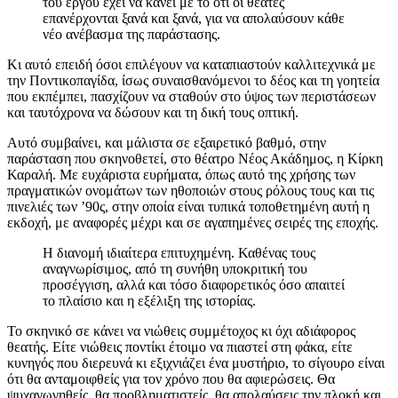
του έργου έχει να κάνει με το ότι οι θεατές
επανέρχονται ξανά και ξανά, για να απολαύσουν κάθε
νέο ανέβασμα της παράστασης.
Κι αυτό επειδή όσοι επιλέγουν να καταπιαστούν καλλιτεχνικά με
την Ποντικοπαγίδα, ίσως συναισθανόμενοι το δέος και τη γοητεία
που εκπέμπει, πασχίζουν να σταθούν στο ύψος των περιστάσεων
και ταυτόχρονα να δώσουν και τη δική τους οπτική.
Αυτό συμβαίνει, και μάλιστα σε εξαιρετικό βαθμό, στην
παράσταση που σκηνοθετεί, στο θέατρο Νέος Ακάδημος, η Κίρκη
Καραλή. Με ευχάριστα ευρήματα, όπως αυτό της χρήσης των
πραγματικών ονομάτων των ηθοποιών στους ρόλους τους και τις
πινελιές των ’90ς, στην οποία είναι τυπικά τοποθετημένη αυτή η
εκδοχή, με αναφορές μέχρι και σε αγαπημένες σειρές της εποχής.
Η διανομή ιδιαίτερα επιτυχημένη. Καθένας τους
αναγνωρίσιμος, από τη συνήθη υποκριτική του
προσέγγιση, αλλά και τόσο διαφορετικός όσο απαιτεί
το πλαίσιο και η εξέλιξη της ιστορίας.
Το σκηνικό σε κάνει να νιώθεις συμμέτοχος κι όχι αδιάφορος
θεατής. Είτε νιώθεις ποντίκι έτοιμο να πιαστεί στη φάκα, είτε
κυνηγός που διερευνά κι εξιχνιάζει ένα μυστήριο, το σίγουρο είναι
ότι θα ανταμοιφθείς για τον χρόνο που θα αφιερώσεις. Θα
ψυχαγωγηθείς, θα προβληματιστείς, θα απολαύσεις την πλοκή και