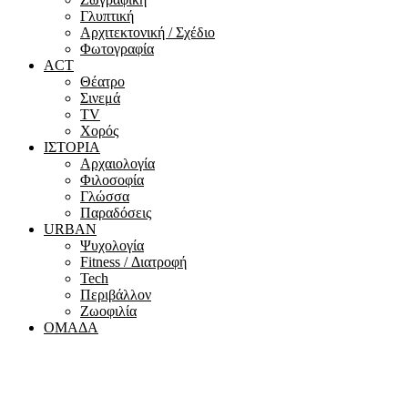
Γλυπτική
Αρχιτεκτονική / Σχέδιο
Φωτογραφία
ACT
Θέατρο
Σινεμά
ΤV
Χορός
ΙΣΤΟΡΙΑ
Αρχαιολογία
Φιλοσοφία
Γλώσσα
Παραδόσεις
URBAN
Ψυχολογία
Fitness / Διατροφή
Tech
Περιβάλλον
Ζωοφιλία
ΟΜΑΔΑ