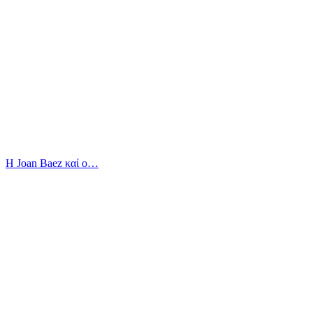
Η Joan Baez καί ο…