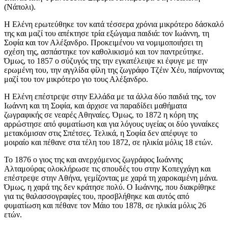
(Νάπολι).
Η Ελένη ερωτεύθηκε τον κατά τέσσερα χρόνια μικρότερο δάσκαλό
της και μαζί του απέκτησε τρία εξώγαμα παιδιά: τον Ιωάννη, τη
Σοφία και τον Αλέξανδρο. Προκειμένου να νομιμοποιήσει τη
σχέση της, ασπάστηκε τον καθολικισμό και τον παντρεύτηκε.
Όμως, το 1857 ο σύζυγός της την εγκατέλειψε κι έφυγε με την
ερωμένη του, την αγγλίδα φίλη της ζωγράφο Τζέιν Χέυ, παίρνοντας
μαζί του τον μικρότερο γιο τους Αλέξανδρο.
Η Ελένη επέστρεψε στην Ελλάδα με τα άλλα δύο παιδιά της, τον
Ιωάννη και τη Σοφία, και άρχισε να παραδίδει μαθήματα
ζωγραφικής σε νεαρές Αθηναίες. Όμως, το 1872 η κόρη της
αρρώστησε από φυματίωση και για λόγους υγείας οι δύο γυναίκες
μετακόμισαν στις Σπέτσες. Τελικά, η Σοφία δεν απέφυγε το
μοιραίο και πέθανε στα τέλη του 1872, σε ηλικία μόλις 18 ετών.
Το 1876 ο γιος της και ανερχόμενος ζωγράφος Ιωάννης
Αλταμούρας ολοκλήρωσε τις σπουδές του στην Κοπεγχάγη και
επέστρεψε στην Αθήνα, γεμίζοντας με χαρά τη χαροκαμένη μάνα.
Όμως, η χαρά της δεν κράτησε πολύ. Ο Ιωάννης, που διακρίθηκε
για τις θαλασσογραφίες του, προσβλήθηκε και αυτός από
φυματίωση και πέθανε τον Μάιο του 1878, σε ηλικία μόλις 26
ετών.