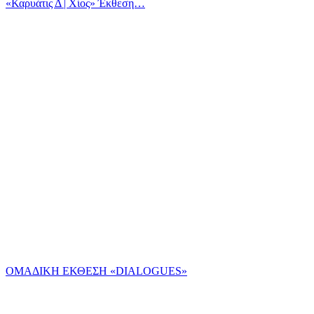
«Καρυάτις Δ | Χίος» Έκθεση…
ΟΜΑΔΙΚΗ ΕΚΘΕΣΗ «DIALOGUES»