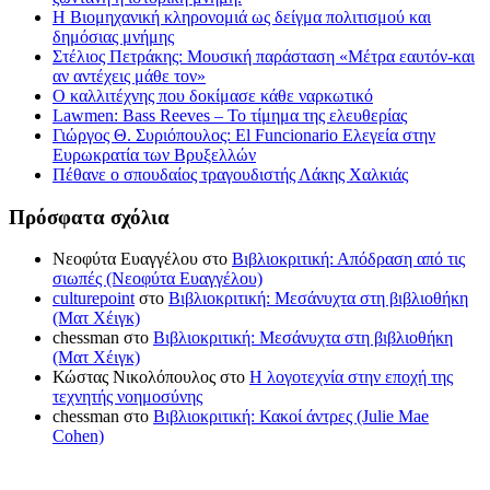
Η Βιομηχανική κληρονομιά ως δείγμα πολιτισμού και
δημόσιας μνήμης
Στέλιος Πετράκης: Μουσική παράσταση «Μέτρα εαυτόν-και
αν αντέχεις μάθε τον»
Ο καλλιτέχνης που δοκίμασε κάθε ναρκωτικό
Lawmen: Bass Reeves – Το τίμημα της ελευθερίας
Γιώργος Θ. Συριόπουλος: El Funcionario Ελεγεία στην
Ευρωκρατία των Βρυξελλών
Πέθανε ο σπουδαίος τραγουδιστής Λάκης Χαλκιάς
Πρόσφατα σχόλια
Νεοφύτα Ευαγγέλου
στο
Βιβλιοκριτική: Απόδραση από τις
σιωπές (Νεοφύτα Ευαγγέλου)
culturepoint
στο
Βιβλιοκριτική: Μεσάνυχτα στη βιβλιοθήκη
(Ματ Χέιγκ)
chessman
στο
Βιβλιοκριτική: Μεσάνυχτα στη βιβλιοθήκη
(Ματ Χέιγκ)
Κώστας Νικολόπουλος
στο
Η λογοτεχνία στην εποχή της
τεχνητής νοημοσύνης
chessman
στο
Βιβλιοκριτική: Κακοί άντρες (Julie Mae
Cohen)