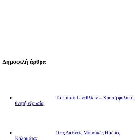
Δημοφιλή άρθρα
Το Πάρτυ Γενεθλίων – Χρυσή φυλακή,
θνητή εξουσία
10ες Διεθνείς Μουσικές Ημέρες
Καλαμάτας