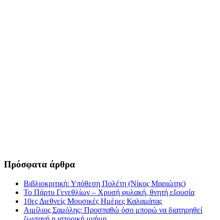
Πρόσφατα άρθρα
Βιβλιοκριτική: Υπόθεση Πολέτη (Νίκος Μαριώτης)
Το Πάρτυ Γενεθλίων – Χρυσή φυλακή, θνητή εξουσία
10ες Διεθνείς Μουσικές Ημέρες Καλαμάτας
Αιμίλιος Σαμόλης: Προσπαθώ όσο μπορώ να διατηρηθεί
ζωντανή η ιστορική μνήμη.