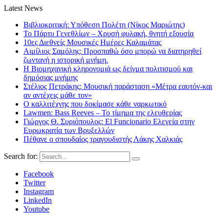
Latest News
Βιβλιοκριτική: Υπόθεση Πολέτη (Νίκος Μαριώτης)
Το Πάρτυ Γενεθλίων – Χρυσή φυλακή, θνητή εξουσία
10ες Διεθνείς Μουσικές Ημέρες Καλαμάτας
Αιμίλιος Σαμόλης: Προσπαθώ όσο μπορώ να διατηρηθεί
ζωντανή η ιστορική μνήμη.
Η Βιομηχανική κληρονομιά ως δείγμα πολιτισμού και
δημόσιας μνήμης
Στέλιος Πετράκης: Μουσική παράσταση «Μέτρα εαυτόν-και
αν αντέχεις μάθε τον»
Ο καλλιτέχνης που δοκίμασε κάθε ναρκωτικό
Lawmen: Bass Reeves – Το τίμημα της ελευθερίας
Γιώργος Θ. Συριόπουλος: El Funcionario Ελεγεία στην
Ευρωκρατία των Βρυξελλών
Πέθανε ο σπουδαίος τραγουδιστής Λάκης Χαλκιάς
Search for:
Facebook
Twitter
Instagram
LinkedIn
Youtube