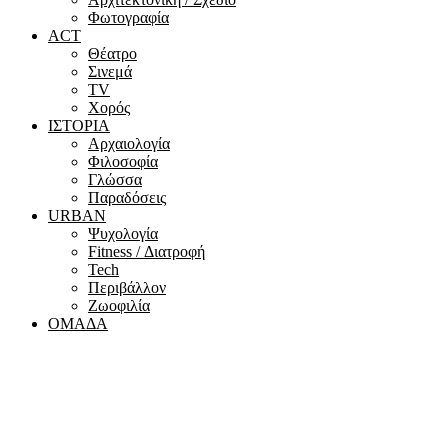
Φωτογραφία
ACT
Θέατρο
Σινεμά
ΤV
Χορός
ΙΣΤΟΡΙΑ
Αρχαιολογία
Φιλοσοφία
Γλώσσα
Παραδόσεις
URBAN
Ψυχολογία
Fitness / Διατροφή
Tech
Περιβάλλον
Ζωοφιλία
ΟΜΑΔΑ