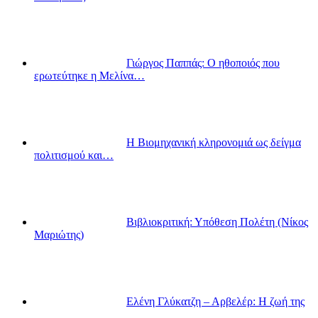
Γιώργος Παππάς: Ο ηθοποιός που
ερωτεύτηκε η Μελίνα…
Η Βιομηχανική κληρονομιά ως δείγμα
πολιτισμού και…
Βιβλιοκριτική: Υπόθεση Πολέτη (Νίκος
Μαριώτης)
Ελένη Γλύκατζη – Αρβελέρ: Η ζωή της