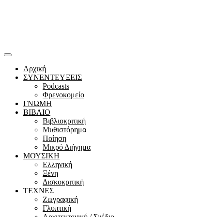
Αρχική
ΣΥΝΕΝΤΕΥΞΕΙΣ
Podcasts
Φρενοκομείο
ΓΝΩΜΗ
ΒΙΒΛΙΟ
Βιβλιοκριτική
Μυθιστόρημα
Ποίηση
Μικρό Διήγημα
ΜΟΥΣΙΚΗ
Ελληνική
Ξένη
Δισκοκριτική
ΤΕΧΝΕΣ
Ζωγραφική
Γλυπτική
Αρχιτεκτονική / Σχέδιο