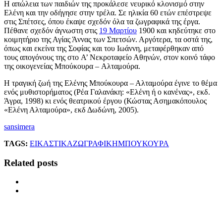
Η απώλεια των παιδιών της προκάλεσε νευρικό κλονισμό στην
Ελένη και την οδήγησε στην τρέλα. Σε ηλικία 60 ετών επέστρεψε
στις Σπέτσες, όπου έκαψε σχεδόν όλα τα ζωγραφικά της έργα.
Πέθανε σχεδόν άγνωστη στις
19 Μαρτίου
1900 και κηδεύτηκε στο
κοιμητήριο της Αγίας Άννας των Σπετσών. Αργότερα, τα οστά της,
όπως και εκείνα της Σοφίας και του Ιωάννη, μεταφέρθηκαν από
τους απογόνους της στο A’ Νεκροταφείο Αθηνών, στον κοινό τάφο
της οικογενείας Mπούκουρα – Aλταμούρα.
Η τραγική ζωή της Ελένης Μπούκουρα – Αλταμούρα έγινε το θέμα
ενός μυθιστορήματος (Ρέα Γαλανάκη: «Ελένη ή ο κανένας», εκδ.
Άγρα, 1998) κι ενός θεατρικού έργου (Κώστας Ασημακόπουλος
«Ελένη Αλταμούρα», εκδ Δωδώνη, 2005).
sansimera
TAGS:
ΕΙΚΑΣΤΙΚΑ
ΖΩΓΡΑΦΙΚΗ
ΜΠΟΥΚΟΥΡΑ
Related posts