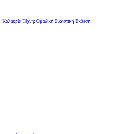
Καλαυρία Τέχνη: Ομαδική Εικαστική Έκθεση