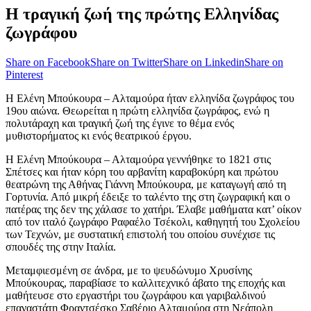
Η τραγική ζωή της πρώτης Ελληνίδας
ζωγράφου
Share on Facebook
Share on Twitter
Share on Linkedin
Share on
Pinterest
Η Ελένη Μπούκουρα – Αλταμούρα ήταν ελληνίδα ζωγράφος του
19ου αιώνα. Θεωρείται η πρώτη ελληνίδα ζωγράφος, ενώ η
πολυτάραχη και τραγική ζωή της έγινε το θέμα ενός
μυθιστορήματος κι ενός θεατρικού έργου.
Η Ελένη Μπούκουρα – Αλταμούρα γεννήθηκε το 1821 στις
Σπέτσες και ήταν κόρη του αρβανίτη καραβοκύρη και πρώτου
θεατρώνη της Αθήνας Γιάννη Μπούκουρα, με καταγωγή από τη
Γορτυνία. Από μικρή έδειξε το ταλέντο της στη ζωγραφική και ο
πατέρας της δεν της χάλασε το χατήρι. Έλαβε μαθήματα κατ’ οίκον
από τον ιταλό ζωγράφο Ραφαέλο Τσέκολι, καθηγητή του Σχολείου
των Τεχνών, με συστατική επιστολή του οποίου συνέχισε τις
σπουδές της στην Ιταλία.
Μεταμφιεσμένη σε άνδρα, με το ψευδώνυμο Χρυσίνης
Μπούκουρας, παραβίασε το καλλιτεχνικό άβατο της εποχής και
μαθήτευσε στο εργαστήρι του ζωγράφου και γαριβαλδινού
επαναστάτη Φραντσέσκο Σαβέριο Αλταμούρα στη Νεάπολη