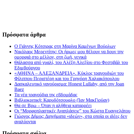
Πρόσφατα άρθρα
Ο Γιάννης Κότσιρας στη Μαρίνα Καμένων Βούρλων
Νικόλαος Μερεντίτης: Οι ήρωες μου θέλουν να δουν την
ομορφιά στο μέλλον, στη ζωή, γενικά
Θάλασσα από γυαλί, του Αλέξη Αλεξίου στο Φεστιβάλ του
Εδιμβούργου
«ΑΘΗΝΑ – ΑΛΕΞΑΝΔΡΕΙΑ». Κύκλος τραγουδιών του
Φίλιππου Περιστέρη και του Γρηγόρη Χαλιακόπουλου
Δασκαλευτικό νανούρισμα: Honest Lullaby, από την Joan
Baez
Τα νέα τραγούδια της εβδομάδας
Βιβλιοκριτική: Καρυδότσουφλο (Ίαν ΜακΓιούαν)
Θα σε Βρω – Όταν η αλήθεια καταρρέει
Οι “Μορφοπλαστικές Αναπλάσεις” του Κώστα Ευαγγελάτου
Γιώργος Δήμος: Διηγήματα «ιδεών», στα οποία οι ιδέες δεν
αναλύονται
Πρόσφατα σχόλια