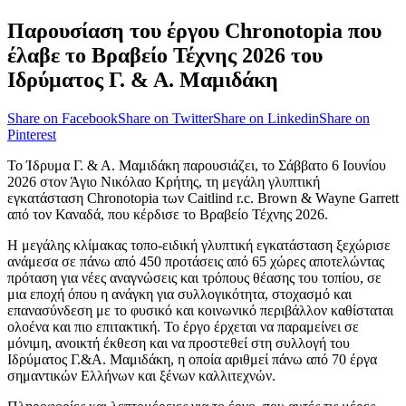
Παρουσίαση του έργου Chronotopia που
έλαβε το Βραβείο Τέχνης 2026 του
Ιδρύματος Γ. & Α. Μαμιδάκη
Share on Facebook
Share on Twitter
Share on Linkedin
Share on
Pinterest
Το Ίδρυμα Γ. & Α. Μαμιδάκη παρουσιάζει, το Σάββατο 6 Ιουνίου
2026 στον Άγιο Νικόλαο Κρήτης, τη μεγάλη γλυπτική
εγκατάσταση Chronotopia των Caitlind r.c. Brown & Wayne Garrett
από τον Καναδά, που κέρδισε το Βραβείο Τέχνης 2026.
Η μεγάλης κλίμακας τοπο-ειδική γλυπτική εγκατάσταση ξεχώρισε
ανάμεσα σε πάνω από 450 προτάσεις από 65 χώρες αποτελώντας
πρόταση για νέες αναγνώσεις και τρόπους θέασης του τοπίου, σε
μια εποχή όπου η ανάγκη για συλλογικότητα, στοχασμό και
επανασύνδεση με το φυσικό και κοινωνικό περιβάλλον καθίσταται
ολοένα και πιο επιτακτική. Το έργο έρχεται να παραμείνει σε
μόνιμη, ανοικτή έκθεση και να προστεθεί στη συλλογή του
Ιδρύματος Γ.&Α. Μαμιδάκη, η οποία αριθμεί πάνω από 70 έργα
σημαντικών Ελλήνων και ξένων καλλιτεχνών.