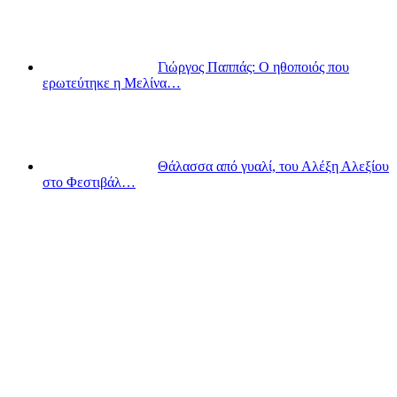
Γιώργος Παππάς: Ο ηθοποιός που
ερωτεύτηκε η Μελίνα…
Θάλασσα από γυαλί, του Αλέξη Αλεξίου
στο Φεστιβάλ…