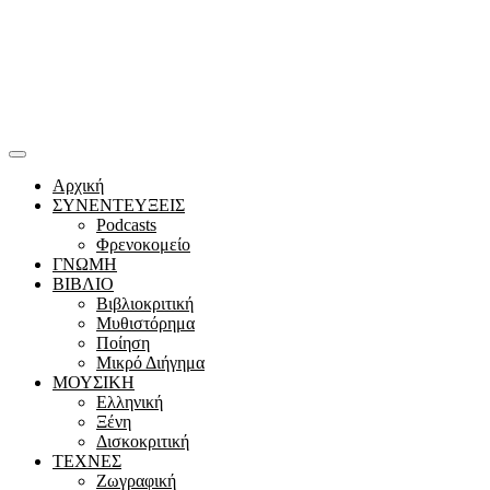
Αρχική
ΣΥΝΕΝΤΕΥΞΕΙΣ
Podcasts
Φρενοκομείο
ΓΝΩΜΗ
ΒΙΒΛΙΟ
Βιβλιοκριτική
Μυθιστόρημα
Ποίηση
Μικρό Διήγημα
ΜΟΥΣΙΚΗ
Ελληνική
Ξένη
Δισκοκριτική
ΤΕΧΝΕΣ
Ζωγραφική