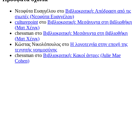
Νεοφύτα Ευαγγέλου
στο
Βιβλιοκριτική: Απόδραση από τις
σιωπές (Νεοφύτα Ευαγγέλου)
culturepoint
στο
Βιβλιοκριτική: Μεσάνυχτα στη βιβλιοθήκη
(Ματ Χέιγκ)
chessman
στο
Βιβλιοκριτική: Μεσάνυχτα στη βιβλιοθήκη
(Ματ Χέιγκ)
Κώστας Νικολόπουλος
στο
Η λογοτεχνία στην εποχή της
τεχνητής νοημοσύνης
chessman
στο
Βιβλιοκριτική: Κακοί άντρες (Julie Mae
Cohen)