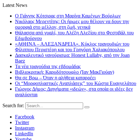
Latest News
Ο Γιάννης Κότσιρας στη Μαρίνα Καμένων Βούρλων
Νικόλαος Μερεντίτης: Οι ήρωες μου θέλουν να δουν την
ομορφιά στο μέλλον, στη ζωή, γενικά
Θάλασσα από γυαλί, του Αλέξη Αλεξίου στο Φεστιβάλ του
Εδιμβούργου
«ΑΘΗΝΑ – ΑΛΕΞΑΝΔΡΕΙΑ». Κύκλος τραγουδιών του
Φίλιππου Περιστέρη και του Γρηγόρη Χαλιακόπουλου
Δασκαλευτικό νανούρισμα: Honest Lullaby, από την Joan
Baez
Τα νέα τραγούδια της εβδομάδας
Βιβλιοκριτική: Καρυδότσουφλο (Ίαν ΜακΓιούαν)
Θα σε Βρω – Όταν η αλήθεια καταρρέει
Οι “Μορφοπλαστικές Αναπλάσεις” του Κώστα Ευαγγελάτου
Γιώργος Δήμος: Διηγήματα «ιδεών», στα οποία οι ιδέες δεν
αναλύονται
Search for:
Facebook
Twitter
Instagram
LinkedIn
Youtube