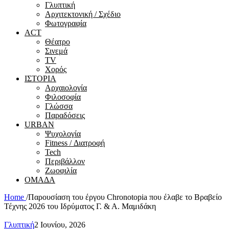
Γλυπτική
Αρχιτεκτονική / Σχέδιο
Φωτογραφία
ACT
Θέατρο
Σινεμά
ΤV
Χορός
ΙΣΤΟΡΙΑ
Αρχαιολογία
Φιλοσοφία
Γλώσσα
Παραδόσεις
URBAN
Ψυχολογία
Fitness / Διατροφή
Tech
Περιβάλλον
Ζωοφιλία
ΟΜΑΔΑ
Home
/
Παρουσίαση του έργου Chronotopia που έλαβε το Βραβείο
Τέχνης 2026 του Ιδρύματος Γ. & Α. Μαμιδάκη
Γλυπτική
2 Ιουνίου, 2026