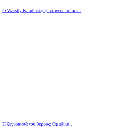
Ο Wassily Kandinsky ζωντανεύει μέσα…
Η ξεγνοιασιά του θέρους: Ομαδική…