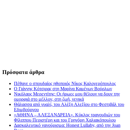
Πρόσφατα άρθρα
Πέθανε ο σπουδαίος ηθοποιός Νίκος Καλογερόπουλος
Ο Γιάννης Κότσιρας στη Μαρίνα Καμένων Βούρλων
Νικόλαος Μερεντίτης: Οι ήρωες μου θέλουν να δουν την
ομορφιά στο μέλλον, στη ζωή, γενικά
Θάλασσα από γυαλί, του Αλέξη Αλεξίου στο Φεστιβάλ του
Εδιμβούργου
«ΑΘΗΝΑ – ΑΛΕΞΑΝΔΡΕΙΑ». Κύκλος τραγουδιών του
Φίλιππου Περιστέρη και του Γρηγόρη Χαλιακόπουλου
Δασκαλευτικό νανούρισμα: Honest Lullaby, από την Joan