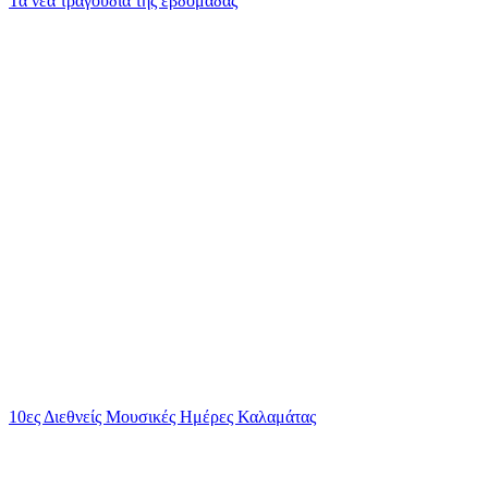
Τα νέα τραγούδια της εβδομάδας
10ες Διεθνείς Μουσικές Ημέρες Καλαμάτας