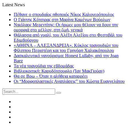
Latest News
Πέθανε ο σπουδαίος ηθοποιός Νίκος Καλογερόπουλος
Ο Γιάννης Κότσιρας στη Μαρίνα Καμένων Βούρλων
Νικόλαος Μερεντίτης: Οι ήρωες μου θέλουν να δουν την
ομορφιά στο μέλλον, στη ζωή, γενικά
Θάλασσα από γυαλί, του Αλέξη Αλεξίου στο Φεστιβάλ του
Εδιμβούργου
«ΑΘΗΝΑ – ΑΛΕΞΑΝΔΡΕΙΑ». Κύκλος τραγουδιών του
Φίλιππου Περιστέρη και του Γρηγόρη Χαλιακόπουλου
Δασκαλευτικό νανούρισμα: Honest Lullaby, από την Joan
Baez
Τα νέα τραγούδια της εβδομάδας
Βιβλιοκριτική: Καρυδότσουφλο (Ίαν ΜακΓιούαν)
Θα σε Βρω – Όταν η αλήθεια καταρρέει
Οι “Μορφοπλαστικές Αναπλάσεις” του Κώστα Ευαγγελάτου
Search
for:
Facebook
Twitter
Instagram
LinkedIn
Youtube