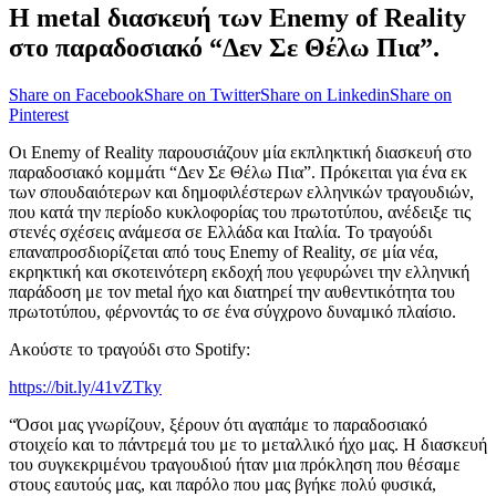
Η metal διασκευή των Enemy of Reality
στο παραδοσιακό “Δεν Σε Θέλω Πια”.
Share on Facebook
Share on Twitter
Share on Linkedin
Share on
Pinterest
Οι Enemy of Reality παρουσιάζουν μία εκπληκτική διασκευή στο
παραδοσιακό κομμάτι “Δεν Σε Θέλω Πια”. Πρόκειται για ένα εκ
των σπουδαιότερων και δημοφιλέστερων ελληνικών τραγουδιών,
που κατά την περίοδο κυκλοφορίας του πρωτοτύπου, ανέδειξε τις
στενές σχέσεις ανάμεσα σε Ελλάδα και Ιταλία. Το τραγούδι
επαναπροσδιορίζεται από τους Enemy of Reality, σε μία νέα,
εκρηκτική και σκοτεινότερη εκδοχή που γεφυρώνει την ελληνική
παράδοση με τον metal ήχο και διατηρεί την αυθεντικότητα του
πρωτοτύπου, φέρνοντάς το σε ένα σύγχρονο δυναμικό πλαίσιο.
Ακούστε το τραγούδι στο Spotify:
https://bit.ly/41vZTky
“Όσοι μας γνωρίζουν, ξέρουν ότι αγαπάμε το παραδοσιακό
στοιχείο και το πάντρεμά του με το μεταλλικό ήχο μας. Η διασκευή
του συγκεκριμένου τραγουδιού ήταν μια πρόκληση που θέσαμε
στους εαυτούς μας, και παρόλο που μας βγήκε πολύ φυσικά,