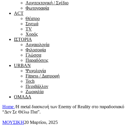
Αρχιτεκτονική / Σχέδιο
Φωτογραφία
ACT
Θέατρο
Σινεμά
ΤV
Χορός
ΙΣΤΟΡΙΑ
Αρχαιολογία
Φιλοσοφία
Γλώσσα
Παραδόσεις
URBAN
Ψυχολογία
Fitness / Διατροφή
Tech
Περιβάλλον
Ζωοφιλία
ΟΜΑΔΑ
Home
/
Η metal διασκευή των Enemy of Reality στο παραδοσιακό
“Δεν Σε Θέλω Πια”.
ΜΟΥΣΙΚΗ
20 Μαρτίου, 2025