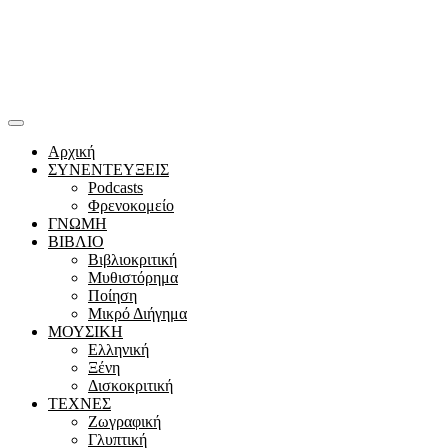
Αρχική
ΣΥΝΕΝΤΕΥΞΕΙΣ
Podcasts
Φρενοκομείο
ΓΝΩΜΗ
ΒΙΒΛΙΟ
Βιβλιοκριτική
Μυθιστόρημα
Ποίηση
Μικρό Διήγημα
ΜΟΥΣΙΚΗ
Ελληνική
Ξένη
Δισκοκριτική
ΤΕΧΝΕΣ
Ζωγραφική
Γλυπτική