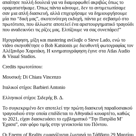
απαίτησε πολλή δουλειά για να διαμορφωθεί ακριβώς όπως το
οραματιστήκαμε. Όπως πάντα κάνουμε, δεν το αντιμετωπίσαμε
σαν μια απλή διασκευή, αλλά επιχειρήσαμε να δημιουργήσουμε
μία πιο “δική μας”, σκοτεινότερη εκδοχή, πάντα με σεβασμό στο
πρωτότυπο, που άλλωστε αποτελεί ένα αριστουργηματικό τραγούδι
που αναδεικνύει τις ρίζες μας. Ελπίζουμε να σας συνεπάρει!”
Ηχογράφηση, μίξη και mastering ανέλαβε ο Steve Lado, ενώ το
video σκηνοθέτησε ο Bob Katsionis με διευθυντή φωτογραφίας τον
Αλέξανδρο Χαριτάκη. Η κινηματογράφηση έγινε στα Atlas Audio
& Visual Studios.
Credits πρωτοτύπου:
Μουσική: Di Chiara Vincenzo
Ιταλικοί στίχοι: Barbieri Antonio
Ελληνικοί στίχοι: Σιδερής Β. Δ.
Το συγκεκριμένο δεν αποτελεί την πρώτη διασκευή παραδοσιακού
τραγουδιού στην οποία επιδίδεται το Αθηναϊκό κουαρτέτο, καθώς
το 2021, είχαν διασκευάσει το εμβληματικό “Την Πατρίδα M’
Έχασα”, σαν φόρο τιμής στην γενοκτονία του Πόντου.
Οι Enemy of Reality εμφανίζονται ζωντανά το Σάββατο 29 Μαρτίου