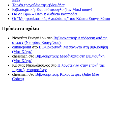
Baez
Τα νέα τραγούδια της εβδομάδας
Βιβλιοκριτική: Καρυδότσουφλο (Ίαν ΜακΓιούαν)
Θα σε Βρω – Όταν η αλήθεια καταρρέει
Οι “Μορφοπλαστικές Αναπλάσεις” του Κώστα Ευαγγελάτου
Πρόσφατα σχόλια
Νεοφύτα Ευαγγέλου
στο
Βιβλιοκριτική: Απόδραση από τις
σιωπές (Νεοφύτα Ευαγγέλου)
culturepoint
στο
Βιβλιοκριτική: Μεσάνυχτα στη βιβλιοθήκη
(Ματ Χέιγκ)
chessman
στο
Βιβλιοκριτική: Μεσάνυχτα στη βιβλιοθήκη
(Ματ Χέιγκ)
Κώστας Νικολόπουλος
στο
Η λογοτεχνία στην εποχή της
τεχνητής νοημοσύνης
chessman
στο
Βιβλιοκριτική: Κακοί άντρες (Julie Mae
Cohen)